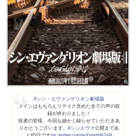
#シン・エヴァンゲリオン劇場版
メインはもちろんリテイク含めた全ての声の収
録が終わりました！
役者の皆様、今回も細かく録らせていただきあ
りがとうございます。
#シンエヴァ
公開まであ
と65日です
pic.twitter.com/wXrmgbN2sN