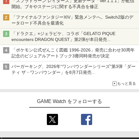
「スプラトゥーン レイダース」更新データ「Ver.1.1.1」が配信
開始。ブキやステージに関する不具合を修正
「ファイナルファンタジーXIV」緊急メンテへ。Switch2版のデ
ータロード不具合を最適化
「ドラクエ」×ジェラピケ、コラボ「GELATO PIQUE
encounters DRAGON QUEST」第2弾が本日発売
アイスカップに入ったスライムやわたぼう、ベビーサタンなどが
「ポケモン公式ぜんこく図鑑 1996-2026」発売に合わせ30周年
オリジナルアートで登場
記念のビジュアルアートブック3冊同時発売が決定
バーガーキング、2026年“ワンパウンダーシリーズ”第3弾「ダー
ティ ザ・ワンパウンダー」を8月7日発売
「特製ガーリックマヨソース」を使用した超大型チーズバーガー
もっと見る
GAME Watch をフォローする