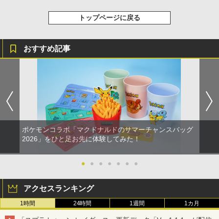
トップページに戻る
おすすめ記事
ポケモンコラボ「マクドナルドのサマーチャンスバッグ
2026」をひと足お先に体験してみた！
●
●
●
●
●
●
●
アクセスランキング
1時間
24時間
1週間
1カ月