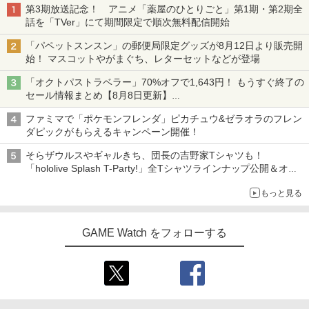
第3期放送記念！ アニメ「薬屋のひとりごと」第1期・第2期全
話を「TVer」にて期間限定で順次無料配信開始
「パペットスンスン」の郵便局限定グッズが8月12日より販売開
始！ マスコットやがまぐち、レターセットなどが登場
「オクトパストラベラー」70%オフで1,643円！ もうすぐ終了の
セール情報まとめ【8月8日更新】
ニンテンドーeショップでは「大神 絶景版」が67%オフで990円
ファミマで「ポケモンフレンダ」ピカチュウ&ゼラオラのフレン
ダピックがもらえるキャンペーン開催！
そらザウルスやギャルきち、団長の吉野家Tシャツも！
「hololive Splash T-Party!」全Tシャツラインナップ公開＆オン
ライン販売開始
もっと見る
GAME Watch をフォローする