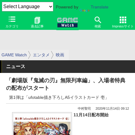
Powered by
Translate
カテゴリ
過去記事
検索
Impressサイト
GAME Watch
エンタメ
映画
ニュース
「劇場版『鬼滅の刃』無限列車編」、入場者特典
の配布がスタート
第1弾は「ufotable描き下ろしA5イラストカード 壱」
中村聖司
2020年11月14日 09:12
11月14日配布開始