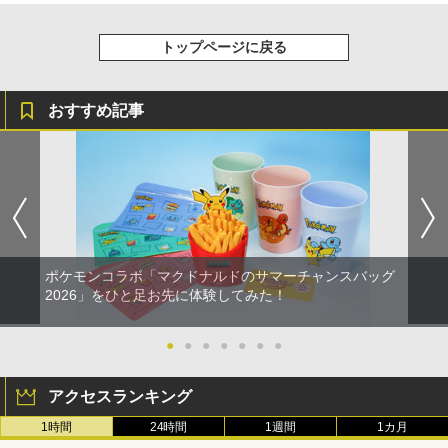
トップページに戻る
おすすめ記事
ポケモンコラボ「マクドナルドのサマーチャンスバッグ
2026」をひと足お先に体験してみた！
●
●
●
●
●
●
●
アクセスランキング
1時間
24時間
1週間
1カ月