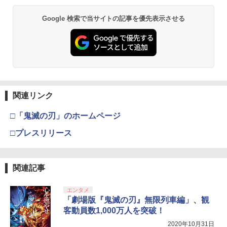
【純正品】Xbox ワイヤレス コントロー
【中古】[PS5] ドラゴンクエストI&II(DR
HON ライソンプレイコンピューターレ
ム・ハンクスブルーレイ／海外アニメ・
2
スプラトゥーン レイダース -Switch2
劇場版「鬼滅の刃」無限城編 第一章 猗
Beast of Reincarnation -PS5 【特典】
ラー (ロボット ホワイト)
2
2
AGON QUEST I&II/ドラクエ1&2/DQ1&
トロ KTFC-003W(2553104)送料無料
定番スタジオ
2
Google 検索で当サイトの記事を優先表示させる
窩座再来 通常版 [DVD]
プロダクトコード 封入
2) スクウェア・エニックス(20251030)
￥6,447
￥7,681
￥2,940
￥1,783
￥3,523
￥7,286
￥4,180
【純正品】Xbox ワイヤレス コントロー
【レビュー特典】 山崎実業 【 蓋付き重
【中古】2．トイ・ストーリー MovieNE
3
3
3
ラー (カーボンブラック)
【当店独自で＋P10倍★要エントリー】
ねられるゲーム機器収納ケース スマート
X BD＋DVDセット 【ブルーレイ】／ト
3
Nintendo Switch 2(日本語・国内専用)
【Amazon.co.jp限定】劇場版モノノ怪
【純正品】ディスクドライブ(CFI-ZDD1
3
3
3
【中古】[PS5] ELDEN RING SHADOW
】smart 10312 10313Nintendo switch
ム・ハンクスブルーレイ／海外アニメ・
第三章 蛇神 (Amazon.co.jp限定オリジ
J) PlayStation 5
関連リンク
OF THE ERDTREE EDITION(エルデンリ
/ switch2 / switch2 Lite スイッチ2 収納
定番スタジオ
￥8,020
ナル三方背収納ケース付きコレクション)
￥55,491
ング シャドウ オブ ジ エルドツリー エデ
収納ボックス 収納ケース 置き型 壁掛け
(オリジナル特典:オリジナル巾着＋メー
￥11,849
ィション) 通常版 フロム・ソフトウェア
収納BOX リビング 家電収納 シンプル お
□「鬼滅の刃」のホームページ
￥2,402
カー特典:【坤と離】二振りの剣、十翼よ
(20240621)
しゃれ 白 黒
り来たる！スタジオ描き下ろしイラスト
□プレスリリース
【純正品】Xbox 充電式バッテリー + US
4
ボード付) [Blu-ray]
￥4,780
￥3,190
B-C ケーブル
【純正品】DualSense ワイヤレスコン
ニンテンドープリペイド番号 9000円|オ
4
【特典】君たちはどう生きるか【Blu-ra
4
4
￥10,780
トローラー ミッドナイト ブラック(CFI-
ンラインコード版
y】(オリジナル トトロの手ぬぐい) [ 宮
￥2,618
ZCT2J01)
関連記事
崎駿 ]
グランド・セフト・オートV PS5版
任天堂 【Switch】Joy-Con充電グリッ
￥9,000
4
4
￥10,737
プ [HAC-A-ESSKA NSWジョイコンジュ
￥5,385
エンタメ
劇場版「鬼滅の刃」無限城編 第一章 猗
4
ウデングリップ]
￥4,948
「劇場版『鬼滅の刃』無限列車編」、観
窩座再来 完全生産限定版 [Blu-ray]
【国内正規品】Thrustmaster スラスト
5
客動員数1,000万人を突破！
￥2,720
マスター TH8S シフター - PC、PS4、P
ニンテンドープリペイド番号 5000円|オ
5
￥8,698
【純正品】DualSense ワイヤレスコン
S5、PS5 Pro、Xbox One、Xbox Serie
2020年10月31日
ンラインコード版
5
【中古】3．まんが日本昔ばなし (75話収
5