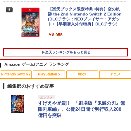
【楽天ブックス限定特典+特典】空の軌
5
跡 the 2nd Nintendo Switch 2 Edition
(DLCチラシ：NEOブレイサー・アガッ
ト+【早期購入外付特典】DLCチラシ)
￥8,055
楽天ランキングをもっと見る
Amazon ゲーム/アニメ ランキング
Nintendo Switch 2
PlayStation 5
Xbox
アニメ
【ポイント5倍】PS5 Slim スタンド 新型
HDMI キャプチャーボード Switch/UVC
【中古】メリダとおそろしの森 BD+DVD
1
1
1
縦置き 冷却ファン スタンド 冷却パッド
対応 4K 1080P Type C&USB A&USB
(アウターケース) 【ブルーレイ】／ケリ
編集部のおすすめ記事
縦置き 垂直 充電器 USB 静音 リモコン
C 2in1 ビデオ録画 ゲーム録画 ライブ配
ー・マクドナルドブルーレイ／海外アニ
収納 充電LEDランプ 充電指示ランプ付
信 Windows Mac switch2 PS5 iPhon
メ・定番スタジオ
スプラトゥーン レイダース|オンライン
PlayStation 5 デジタル・エディション
【純正品】Xbox ワイヤレス コントロー
劇場版「鬼滅の刃」無限城編 第一章 猗
エンタメ
滑り止め 冷却台 2台同時充電
e
1
1
1
1
コード版
日本語専用 Console Language: Japan
ラー + USB-C® ケーブル
窩座再来 通常版 [Blu-ray]
すげえや兄貴!! 「劇場版『鬼滅の刃』無
￥1,337
ese only (CFI-2200B01)
限列車編」、公開24日間で興行収入200
￥3,600
￥1,780
￥5,832
￥8,300
￥3,982
億円を突破
￥55,000
【中古】3．トイ・ストーリー MovieNE
2
【当店独自で＋P10倍★要エントリー】
【10日は24時間限定クーポン配布】LIT
X BD＋DVDセット 【ブルーレイ】／ト
2
2