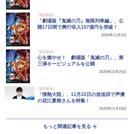
トローラー(CFI-ZCT2J)
s X|S 対応の高精度 H パターン シフター
録) 【ブルーレイ】／市原悦子ブルーレ
イ／キッズ
￥5,000
PS5 ARMORED CORE 6 FIRES OF RU
￥10,737
￥14,141
【4日20時からポイントUP! お買い物マ
5
5
エンタメ
BICON
ラソン】新品未開封品【Nランク】たま
￥6,879
「劇場版『鬼滅の刃』無限列車編」、公
『映画 ラブライブ！蓮ノ空女学院スクー
5
ごっちパラダイス Tamagotchi Paradis
ルアイドルクラブ Bloom Garden Part
開17日間で興行収入157億円を突破！
e パープルスカイ Purple Sky 45827697
￥5,500
y』Blu-ray（特装限定版）
33369
2020年11月2日
￥8,589
￥6,300
エンタメ
心を燃やせ！ 劇場版「鬼滅の刃」、第
三弾キービジュアルを公開
2020年10月25日
エンタメ
「情熱大陸」、11月22日の放送回で声優
の花江夏樹さんを特集！
2020年11月16日
もっと関連記事を見る