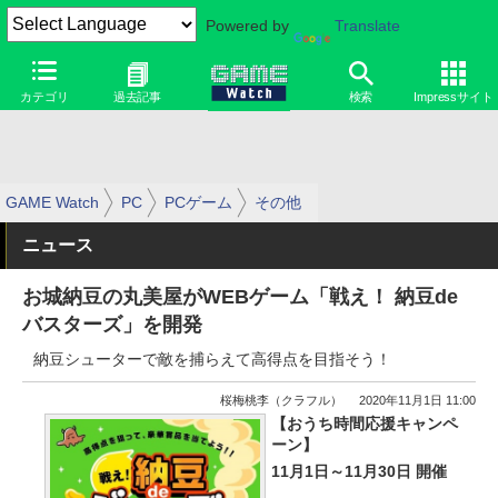
Powered by
Translate
カテゴリ
過去記事
検索
Impressサイト
GAME Watch
PC
PCゲーム
その他
ニュース
お城納豆の丸美屋がWEBゲーム「戦え！ 納豆de
バスターズ」を開発
納豆シューターで敵を捕らえて高得点を目指そう！
桜梅桃李（クラフル）
2020年11月1日 11:00
【おうち時間応援キャンペ
ーン】
11月1日～11月30日 開催