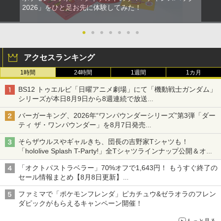
2026」をひと足お先に体験してみた！
●
●
●
●
●
●
●
アクセスランキング
1時間
24時間
1週間
1カ月
BS12 トゥエルビ「日曜アニメ劇場」にて「機動戦士ガンダム」
シリーズが本日8月9日から8週連続で放送
初回は「機動戦士ガンダム【HDリマスター版】」
バーガーキング、2026年“ワンパウンダーシリーズ”第3弾「ダー
ティ ザ・ワンパウンダー」を8月7日発売
「特製ガーリックマヨソース」を使用した超大型チーズバーガー
そらザウルスやギャルきち、団長の吉野家Tシャツも！
「hololive Splash T-Party!」全Tシャツラインナップ公開＆オン
ライン販売開始
「オクトパストラベラー」70%オフで1,643円！ もうすぐ終了の
セール情報まとめ【8月8日更新】
ニンテンドーeショップでは「大神 絶景版」が67%オフで990円
ファミマで「ポケモンフレンダ」ピカチュウ&ゼラオラのフレン
ダピックがもらえるキャンペーン開催！