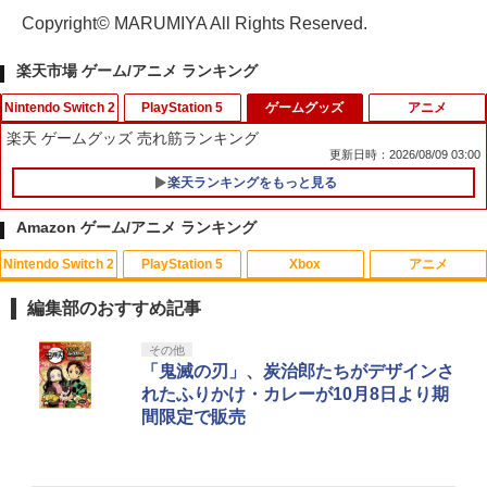
Copyright© MARUMIYA All Rights Reserved.
楽天市場 ゲーム/アニメ ランキング
Nintendo Switch 2
PlayStation 5
ゲームグッズ
アニメ
楽天 ゲームグッズ 売れ筋ランキング
更新日時：2026/08/09 03:00
楽天ランキングをもっと見る
【7週連続1位】inklink公式 Switch / Sw
シリコンタイプ デュアルセンス ps5用
1
1
itch2 コントローラー 最新モデル 最新フ
【PS5コントローラー用シリコンケー
Amazon ゲーム/アニメ ランキング
ァームウェア プロコン プロコン2 プロコ
ス】デュアルセンス ps5 コントローラー
ントローラー スイッチ2 スイッチ Switc
カバー ps5 dualsense ゲーム 保護ケー
Nintendo Switch 2
PlayStation 5
Xbox
アニメ
h コントローラー ワイヤレスコントロー
ス 守る 透明 シンプル ブルー レッド ホ
花緑青が明ける日に 豪華版 セル【Blu-r
1
ラー 連射機能 ワイヤレス switch2コン
ワイト ブラック プレイステーション5 プ
ay】 [ 四宮義俊 ]
トローラ Switch2コントローラー
レステ5 直送w【送料無料】[M便 1/3]
編集部のおすすめ記事
￥6,692
￥2,960
￥580
スプラトゥーン レイダース|オンライン
PlayStation 5 デジタル・エディション
【純正品】Xbox ワイヤレス コントロー
劇場版「鬼滅の刃」無限城編 第一章 猗
その他
1
1
1
1
コード版
日本語専用 Console Language: Japan
ラー + USB-C® ケーブル
窩座再来 通常版 [Blu-ray]
「鬼滅の刃」、炭治郎たちがデザインさ
ese only (CFI-2200B01)
れたふりかけ・カレーが10月8日より期
￥5,832
￥8,300
￥3,982
間限定で販売
ミュージカル『刀剣乱舞』 ～静かなる夜
2
Switch2用 温度モニターファン
KontrolFreek コントロールフリーク FP
2
2
￥55,000
半の寝ざめ～【Blu-ray】 [ ミュージカル
Sフリーク Galaxy PlayStation 4 PS4 a
『刀剣乱舞』 ]
nd PlayStation 5 PS5 | Performance T
￥3,224
humbsticks 旧バージョン 3つ爪