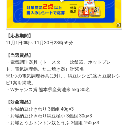
【応募期間】
11月1日0時～11月30日23時59分
【当選賞品】
・電気調理器具（トースター、炊飯器、ホットプレー
ト、電気調理鍋、たこ焼き器）計50名
※1つの電気調理器具に対し、納豆レシピ1案と豆腐レシ
ピ1案を掲載。
・Wチャンス賞 熊本県産菊池米 5kg 30名
【対象商品】
・お城納豆ひきわり 3個組 40g×3
・お城納豆ひきわり納豆極小 3個組 30g×3
・お城とうふトントン奴とうふ 3個組 150g×3