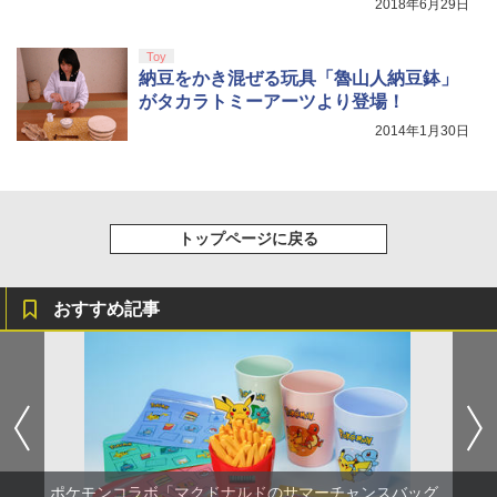
2018年6月29日
【新品】Battlefield 6（バトルフィール
5
￥5,000
ド6） 【初回特典】 DLC「トゥームスト
￥10,737
￥14,141
Nintendo Switch 2 ACアダプター
ーンパック」 同梱 PlayStation5 (PS5)
5
Toy
[ゲームソフト]
『映画 ラブライブ！蓮ノ空女学院スクー
5
納豆をかき混ぜる玩具「魯山人納豆鉢」
￥3,974
ルアイドルクラブ Bloom Garden Part
がタカラトミーアーツより登場！
y』Blu-ray（特装限定版）
￥4,480
2014年1月30日
￥8,589
トップページに戻る
おすすめ記事
ポケモンコラボ「マクドナルドのサマーチャンスバッグ