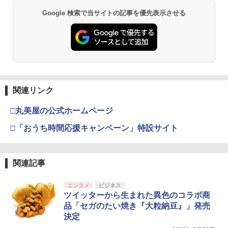
【純正品】Xbox ワイヤレス コントロー
2
￥7,821
スプラトゥーン レイダース -Switch2
劇場版「鬼滅の刃」無限城編 第一章 猗
Beast of Reincarnation -PS5 【特典】
ラー (ロボット ホワイト)
2
2
2
Google 検索で当サイトの記事を優先表示させる
￥1,750
窩座再来 通常版 [DVD]
プロダクトコード 封入
￥6,449
￥7,681
￥3,523
￥7,286
ヤマトよ永遠に REBEL3199 7＜最終巻
3
【お買い物マラソン期間限定♪最大30％O
3
＞【Blu-ray】 [ 西崎義展 ]
FF】【tomtoc公式店】 Switch 2対応 ハ
＼10％OFFクーポン／PS5用 冷却ファン
3
ードケース FancyCase-G05 Nintendo
クーリングファン 冷却装置 USBクーラ
【純正品】Xbox ワイヤレス コントロー
3
￥8,751
2025年 スイッチ2モデル用 スリムケース
ー 外付け 自動冷却ファン 三つファン 急
ラー (カーボンブラック)
持ち運び キャリングケース 耐衝撃 薄型
速冷却 静音 装着簡単 排熱 熱対策 USB
Nintendo Switch 2(日本語・国内専用)
【Amazon.co.jp限定】劇場版モノノ怪
【純正品】ディスクドライブ(CFI-ZDD1
3
3
3
ハードポーチ ゲームカード12枚収納 ア
ポート 省スペース 耐久性 プレイステー
第三章 蛇神 (Amazon.co.jp限定オリジ
J) PlayStation 5
関連リンク
￥8,020
クセサリーポーチ
ション5対応 ディスク版 デジタル版の両
ナル三方背収納ケース付きコレクション)
￥55,491
方に対応
銀河英雄伝説 Blu-ray BOX スタンダー
4
(オリジナル特典:オリジナル巾着＋メー
￥11,980
□丸美屋の公式ホームページ
ドエディション 1【Blu-ray】 [ 堀川亮 ]
￥2,653
カー特典:【坤と離】二振りの剣、十翼よ
￥2,680
り来たる！スタジオ描き下ろしイラスト
□「おうち時間応援キャンペーン」特設サイト
【純正品】Xbox 充電式バッテリー + US
4
￥16,368
ボード付) [Blu-ray]
B-C ケーブル
【純正品】DualSense ワイヤレスコン
ニンテンドープリペイド番号 9000円|オ
4
4
【顧客満足度98.3%】 Switch2 ケース
￥10,780
4
トローラー ミッドナイト ブラック(CFI-
ンラインコード版
￥2,618
大容量 Switch2/Switch通常モデル/Swit
【特典】テイルズ オブ エターニア リマ
4
ZCT2J01)
関連記事
ch lite/Switch 有機ELモテルに対応 収納
スター PS5版(【早期購入特典】超冒険
￥9,000
バッグ 防水 防塵 耐衝撃 持ち運び便利 ポ
銀河英雄伝説 Blu-ray BOX スタンダー
お役立ちセット)
5
￥10,737
ーチ スタンド/コントローラー/カード/ド
ドエディション 4【Blu-ray】 [ 堀川亮 ]
エンタメ
ビジネス
劇場版「鬼滅の刃」無限城編 第一章 猗
4
ックなど収納可能 カバー 収納ボックス
ツイッターから生まれた異色のコラボ商
￥3,484
窩座再来 完全生産限定版 [Blu-ray]
【国内正規品】Thrustmaster スラスト
5
￥21,824
品「セガのたい焼き『大粒納豆』」発売
マスター TH8S シフター - PC、PS4、P
ニンテンドープリペイド番号 5000円|オ
￥2,880
5
￥8,698
決定
【純正品】DualSense ワイヤレスコン
S5、PS5 Pro、Xbox One、Xbox Serie
ンラインコード版
5
トローラー(CFI-ZCT2J)
s X|S 対応の高精度 H パターン シフター