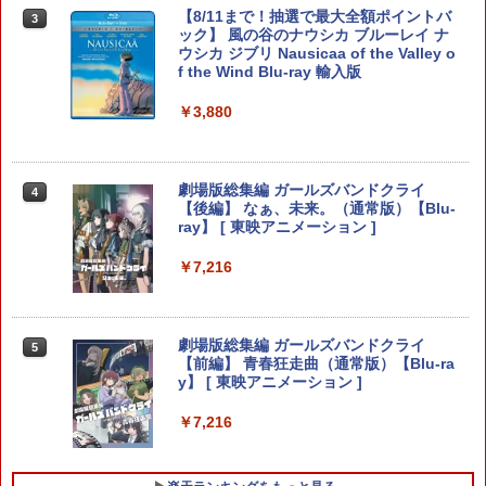
コード付属なし］
【8/11まで！抽選で最大全額ポイントバ
3
【8/11まで！抽選で最大全額ポイントバ
ック】 風の谷のナウシカ ブルーレイ ナ
￥5,742
3
ック】 1ヶ月保証！ 8BitDo USB Wirele
ウシカ ジブリ Nausicaa of the Valley o
￥3,840
ss Adapter 2 ワイヤレス USBアダプタ
f the Wind Blu-ray 輸入版
ー2 アダプタ スイッチ 8bit Switch Pro
Windows Mac Raspbery Xbox Series
￥3,880
X＆S One コントローラー Bluetoothコ
ぼくと釣り日記 Switch2版
ソニー・インタラクティブエンタテイン
4
4
ントローラー PS5 PS4
メント 【PS5】メディアリモコン [CFI-Z
MR1J PS5 リモコン]
￥5,920
￥2,690
劇場版総集編 ガールズバンドクライ
4
【後編】 なぁ、未来。（通常版）【Blu-
￥3,980
ray】 [ 東映アニメーション ]
【中古】無限航路
4
￥7,216
【特典】METAL GEAR SOLID : MASTE
5
【当店独自で＋P10倍★要エントリー】
5
R COLLECTION Vol.2 Switch2版(【早
￥3,536
【中古】[PS5] SILENT HILL f(サイレン
期購入封入特典】DLCチラシ)
トヒル エフ) コナミデジタルエンタテイ
ンメント(20250925)
劇場版総集編 ガールズバンドクライ
5
￥5,940
【前編】 青春狂走曲（通常版）【Blu-ra
y】 [ 東映アニメーション ]
￥4,680
【商品価格40,001円～60,000円】楽天あ
5
んしん延長保証（自然故障＋物損プラ
￥7,216
ン）同一店舗同時購入のみ 自然故障：メ
ーカー保証期間終了後、保証開始（メー
カー保証期間含め家電5年間/PC・タブレ