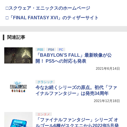
第三章 蛇神 (Amazon.co.jp限定オリジ
J) PlayStation 5
￥8,020
ナル三方背収納ケース付きコレクション)
￥55,871
□スクウェア・エニックスのホームページ
(オリジナル特典:オリジナル巾着＋メー
￥11,980
カー特典:【坤と離】二振りの剣、十翼よ
□「FINAL FANTASY XVI」のティザーサイト
り来たる！スタジオ描き下ろしイラスト
【純正品】Xbox 充電式バッテリー + US
4
ボード付) [Blu-ray]
B-C ケーブル
【純正品】DualSense ワイヤレスコン
ニンテンドープリペイド番号 9000円|オ
4
4
￥10,780
関連記事
トローラー ミッドナイト ブラック(CFI-
ンラインコード版
￥2,618
ZCT2J01)
￥9,000
PS5
PS4
PC
￥10,737
「BABYLON’S FALL」最新映像が公
劇場版「鬼滅の刃」無限城編 第一章 猗
4
開！ PS5への対応も発表
窩座再来 完全生産限定版 [Blu-ray]
【国内正規品】Thrustmaster スラスト
5
2021年6月14日
マスター TH8S シフター - PC、PS4、P
ニンテンドープリペイド番号 5000円|オ
5
￥8,698
【純正品】DualSense ワイヤレスコン
S5、PS5 Pro、Xbox One、Xbox Serie
ンラインコード版
5
トローラー(CFI-ZCT2J)
s X|S 対応の高精度 H パターン シフター
クラシック
￥5,000
今なお続くシリーズの原点。初代「ファ
￥10,737
￥14,141
イナルファンタジー」は発売34周年
【Amazon.co.jp限定】劇場版モノノ怪
5
2021年12月18日
第三章 蛇神 (オリジナル特典:オリジナル
巾着＋メーカー特典:【坤と離】二振りの
剣、十翼より来たる！スタジオ描き下ろ
エンタメ
しイラストボード付) [DVD]
「ファイナルファンタジー」シリーズ オ
ルゴール6種がスクエニから2022年5月発
￥8,800