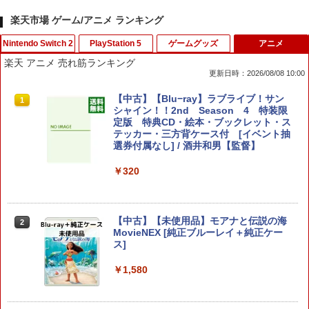
楽天市場 ゲーム/アニメ ランキング
Nintendo Switch 2
PlayStation 5
ゲームグッズ
アニメ
楽天 アニメ 売れ筋ランキング
更新日時：2026/08/08 10:00
龍の国 ルーンファクトリー Nintendo S
[メール便OK]【新品】【PS5】イースIX
【1000円 ポッキリ 送料無料】コロンバ
【中古】【Blu−ray】ラブライブ！サン
1
1
1
1
witch 2 Edition[ラッピング不可] R-LO
‐Monstrum NOX‐[在庫品]
スサークル 16ビットポケットMD 用【
シャイン！！2nd Season 4 特装限
GI
マット 反射低減 】液晶 保護 フィルム ★
定版 特典CD・絵本・ブックレット・ス
ゲーム ゲーム機 ゲーム端末 液晶 画面 保
テッカー・三方背ケース付 [イベント抽
￥3,200
護 フィルム シート 保護フィルム 保護シ
選券付属なし] / 酒井和男【監督】
￥4,980
ート
￥320
￥1,000
【特典】テイルズ オブ エターニア リマ
METAL GEAR SOLID : MASTER COLL
2
2
スター PS5版(【早期購入特典】超冒険
ECTION Vol.2 【Switch2】 RL204-J1
お役立ちセット)
【中古】【未使用品】モアナと伝説の海
2
【中古】Wiiスポーツ リゾート (「Wiiモ
MovieNEX [純正ブルーレイ＋純正ケー
￥5,676
2
ーションプラス (シロ) 」1個同梱)
ス]
￥3,484
￥1,627
￥1,580
コットンロックウィズユー 通常版 Swit
【中古】PS5Venus Vacation PRISM
3
3
ch2版
−DEAD OR ALIVE Xtreme−［DL