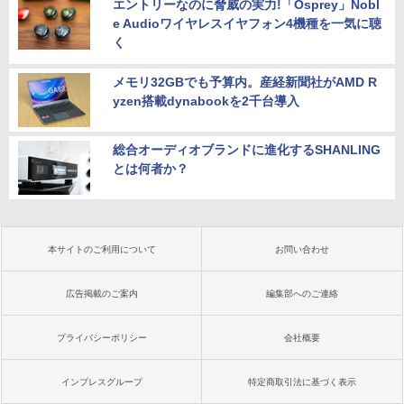
エントリーなのに脅威の実力!「Osprey」Nobl
e Audioワイヤレスイヤフォン4機種を一気に聴
く
メモリ32GBでも予算内。産経新聞社がAMD R
yzen搭載dynabookを2千台導入
総合オーディオブランドに進化するSHANLING
とは何者か？
本サイトのご利用について
お問い合わせ
広告掲載のご案内
編集部へのご連絡
プライバシーポリシー
会社概要
インプレスグループ
特定商取引法に基づく表示