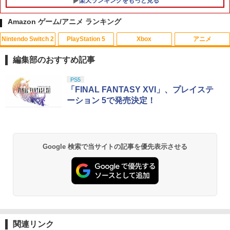
楽天ランキングをもっと見る
ット3年間保証）、物損故障：本保証開
始日から5年間保証
Amazon ゲーム/アニメ ランキング
￥4,800
Nintendo Switch 2
PlayStation 5
Xbox
アニメ
編集部のおすすめ記事
スプラトゥーン レイダース|オンライン
PlayStation 5 デジタル・エディション
【純正品】Xbox ワイヤレス コントロー
劇場版「鬼滅の刃」無限城編 第一章 猗
PS5
1
1
1
1
コード版
日本語専用 Console Language: Japan
ラー + USB-C® ケーブル
窩座再来 通常版 [Blu-ray]
「FINAL FANTASY XVI」、プレイステ
ese only (CFI-2200B01)
ーション 5で発売決定！
￥5,832
￥8,300
￥3,982
￥55,000
【純正品】Xbox ワイヤレス コントロー
2
Google 検索で当サイトの記事を優先表示させる
スプラトゥーン レイダース -Switch2
劇場版「鬼滅の刃」無限城編 第一章 猗
Beast of Reincarnation -PS5 【特典】
ラー (ロボット ホワイト)
2
2
2
窩座再来 通常版 [DVD]
プロダクトコード 封入
￥6,449
￥7,681
￥3,523
￥7,286
【純正品】Xbox ワイヤレス コントロー
3
ラー (カーボンブラック)
関連リンク
Nintendo Switch 2(日本語・国内専用)
【Amazon.co.jp限定】劇場版モノノ怪
【純正品】ディスクドライブ(CFI-ZDD1
3
3
3