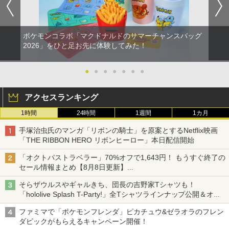
ポケモンコラボ「マクドナルドのサマーチャンスバッグ
2026」をひと足お先に体験してみた！
●
●
●
●
●
●
●
アクセスランキング
1時間
24時間
1週間
1カ月
手塚治虫氏のマンガ「リボンの騎士」を原案とするNetflix映画
「THE RIBBON HERO リボンヒーロー」本日配信開始
「オクトパストラベラー」70%オフで1,643円！ もうすぐ終了の
セール情報まとめ【8月8日更新】
ニンテンドーeショップでは「大神 絶景版」が67%オフで990円
そらザウルスやギャルきち、団長の吉野家Tシャツも！
「hololive Splash T-Party!」全Tシャツラインナップ公開＆オン
ライン販売開始
ファミマで「ポケモンフレンダ」ピカチュウ&ゼラオラのフレン
ダピックがもらえるキャンペーン開催！