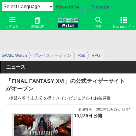
Powered by
Translate
カテゴリ
過去記事
検索
Impressサイト
GAME Watch
プレイステーション
PS5
RPG
ニュース
「FINAL FANTASY XVI」の公式ティザーサイト
がオープン
復讐を誓う主人公を描くメインビジュアルもお披露目
岩瀬賢斗
2020年10月29日 17:37
10月29日 公開