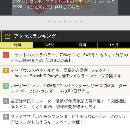
ポケモンコラボ「マクドナルドのサマーチャンスバッグ
2026」をひと足お先に体験してみた！
●
●
●
●
●
●
●
アクセスランキング
1時間
24時間
1週間
1カ月
「オクトパストラベラー」70%オフで1,643円！ もうすぐ終了の
セール情報まとめ【8月8日更新】
ニンテンドーeショップでは「大神 絶景版」が67%オフで990円
そらザウルスやギャルきち、団長の吉野家Tシャツも！
「hololive Splash T-Party!」全Tシャツラインナップ公開＆オン
ライン販売開始
バーガーキング、2026年“ワンパウンダーシリーズ”第3弾「ダー
ティ ザ・ワンパウンダー」を8月7日発売
「特製ガーリックマヨソース」を使用した超大型チーズバーガー
後藤隆幸氏アニメーター活動45年周年記念展開催！ 「攻殻機動
隊 S.A.C.」など生原画、総作画監督修正が展示
ファミマで「ポケモンフレンダ」ピカチュウ&ゼラオラのフレン
ダピックがもらえるキャンペーン開催！