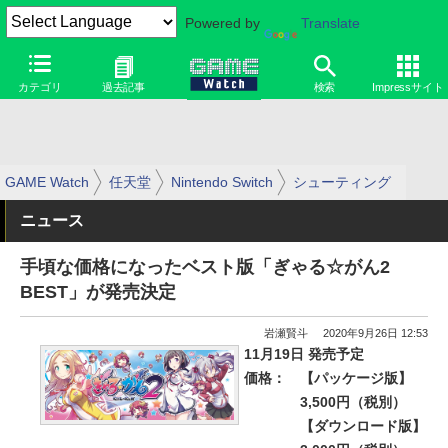
Powered by
Translate
カテゴリ
過去記事
検索
Impressサイト
GAME Watch
任天堂
Nintendo Switch
シューティング
ニュース
手頃な価格になったベスト版「ぎゃる☆がん2
BEST」が発売決定
岩瀬賢斗
2020年9月26日 12:53
11月19日 発売予定
価格：
【パッケージ版】
3,500円（税別）
【ダウンロード版】