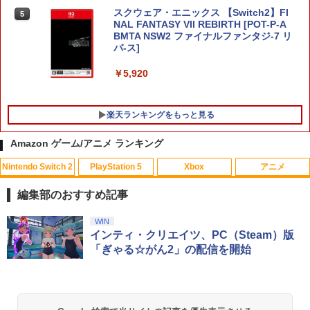
スクウェア・エニックス 【Switch2】FI
5
NAL FANTASY VII REBIRTH [POT-P-A
BMTA NSW2 ファイナルファンタジ-7 リ
バ-ス]
￥5,920
楽天ランキングをもっと見る
Amazon ゲーム/アニメ ランキング
Nintendo Switch 2
PlayStation 5
Xbox
アニメ
PS5 スティックカバー コントローラー
【中古】アサシン クリード4 ブラック フ
【中古】【Blu−ray】僕のヒーローアカ
1
1
1
交換用 スティックキャップ PS4 コント
ラッグ - PS3
デミア Vol．3 / 長崎健司【監督】
編集部のおすすめ記事
ローラー / PS5 コントローラー / PS5 コ
ントローラー Edge ハンドル 交換用 周
￥300
￥430
スプラトゥーン レイダース|オンライン
PlayStation 5 デジタル・エディション
Xbox プリペイドカード 10,000円 デジ
劇場版「鬼滅の刃」無限城編 第一章 猗
WIN
辺機器 ホコリ防止 全面保護 快適なグリ
1
1
1
1
コード版
日本語専用 Console Language: Japan
タルコード 【旧 Xbox ギフトカード】
窩座再来 通常版 [Blu-ray]
インティ・クリエイツ、PC（Steam）版
ップ 取付簡単 DualSense DualShock4
ese only (CFI-2200B01)
[オンラインコード]
対応 ブラック 2個入
「ぎゃる☆がん2」の配信を開始
￥5,832
￥3,964
￥55,000
￥10,000
￥630
【中古】PS2 ソウルキャリバーII
【バーゲンセール】【中古】Blu-ray▼
2
2
スター・ウォーズ クローン・ウォーズ
ブルーレイディスク レンタル落ち
￥440