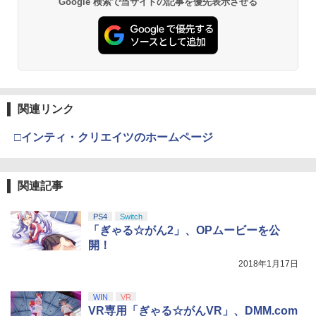
Google 検索で当サイトの記事を優先表示させる
スプラトゥーン レイダース -Switch2
劇場版「鬼滅の刃」無限城編 第一章 猗
Beast of Reincarnation -PS5 【特典】
Xbox プリペイドカード 1,000円 デジタ
2
2
【中古】 ELDEN RING／PS5
￥1,183
2
2
2
窩座再来 通常版 [DVD]
プロダクトコード 封入
ルコード 【旧 Xbox ギフトカード】 [オ
ンラインコード]
￥6,455
￥4,961
￥3,523
￥7,286
￥1,000
【中古】鬼滅の刃 ヒノカミ血風譚 - PS4
【送料無料】劇場版「鬼滅の刃」無限城
3
3
編 第一章 猗窩座再来(通常版)【Blu-ra
y】/アニメーション[Blu-ray]【返品種別
￥769
A】
関連リンク
Nintendo Switch 2(日本語・国内専用)
劇場版「鬼滅の刃」無限城編 第一章 猗
【純正品】ディスクドライブ(CFI-ZDD1
3
3
【8/11まで！抽選で最大全額ポイントバ
【純正品】Xbox ワイヤレス コントロー
3
3
3
窩座再来 完全生産限定版 [Blu-ray]
J) PlayStation 5
ック】 【日本語説明書付き】 Brook Wi
ラー + USB-C® ケーブル
￥4,400
￥55,603
ngman NS ウィングマン NS Lite コンバ
□インティ・クリエイツのホームページ
￥8,698
ーター コントローラー 変換アダプター
￥11,849
￥8,300
PS5 XBOX Elite コントローラー用 Swit
NewスーパーマリオブラザーズWii ノコ
4
ch PC X-input 対応 正規輸入品
ノコエアホッケー
【送料無料】私がビーバーになる時 ブル
4
関連記事
ーレイ+DVDセット/アニメーション[Blu-
￥4,980
【純正品】DualSense ワイヤレスコン
￥1,254
ray]【返品種別A】
Xbox プリペイドカード 5,000円 デジタ
ニンテンドープリペイド番号 9000円|オ
4
4
4
『映画 ラブライブ！蓮ノ空女学院スクー
4
トローラー ミッドナイト ブラック(CFI-
ルコード 【旧 Xbox ギフトカード】 [オ
ンラインコード版
PS4
Switch
ルアイドルクラブ Bloom Garden Part
ZCT2J01)
ンラインコード]
￥4,635
「ぎゃる☆がん2」、OPムービーを公
y』Blu-ray（特装限定版）
￥9,000
開！
【店内全品P10倍 8/4〜要エントリー】
￥10,737
￥5,000
4
ペルソナ5 ザ・ロイヤル 主人公×ぶく
5
￥8,589
【中古】[PS5] 仁王3 通常版 コーエーテ
2018年1月17日
ぶ ぬいぐるみマスコット 07.魅力 ラ
クモゲームス(20260206)
ンク1
イノセンス【4K ULTRA HD】 [ 士郎正
5
宗 ]
ニンテンドープリペイド番号 5000円|オ
5
WIN
VR
￥5,050
【純正品】DualSense ワイヤレスコン
【純正品】Xbox ワイヤレス コントロー
￥2,200
ンラインコード版
5
5
劇場版「鬼滅の刃」無限城編 第一章 猗
VR専用「ぎゃる☆がんVR」、DMM.com
5
トローラー(CFI-ZCT2J)
ラー (ロボット ホワイト)