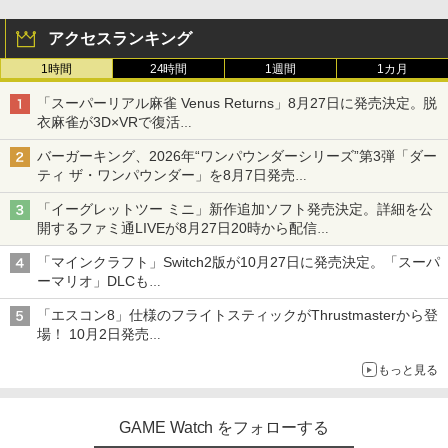
アクセスランキング
1時間
24時間
1週間
1カ月
「スーパーリアル麻雀 Venus Returns」8月27日に発売決定。脱
衣麻雀が3D×VRで復活
発売から2週間は20%オフになるセールが実施
バーガーキング、2026年“ワンパウンダーシリーズ”第3弾「ダー
ティ ザ・ワンパウンダー」を8月7日発売
「特製ガーリックマヨソース」を使用した超大型チーズバーガー
「イーグレットツー ミニ」新作追加ソフト発売決定。詳細を公
開するファミ通LIVEが8月27日20時から配信
シリーズ累計100タイトルへ
「マインクラフト」Switch2版が10月27日に発売決定。「スーパ
ーマリオ」DLCも
Switch版からのアップグレードも可能に
「エスコン8」仕様のフライトスティックがThrustmasterから登
場！ 10月2日発売
ジョイスティックに振動機能を搭載。予約受付も開始
もっと見る
GAME Watch をフォローする