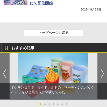
￥6,791
窩座再来 完全生産限定版 [DVD]
にて配信開始
￥5,000
￥10,737
￥7,681
2017年9月29日
￥7,828
【店内全品P10倍 8/4〜要エントリー】
5
【中古】[PS5] 亰都ザナドゥ -桜花幻舞-
(おうかげんぶ) 通常版 日本ファルコム(2
0260716)
￥5,680
トップページに戻る
おすすめ記事
ポケモンコラボ「マクドナルドのサマーチャンスバッグ
2026」をひと足お先に体験してみた！
●
●
●
●
●
●
●