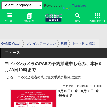
Powered by
Translate
カテゴリ
過去記事
検索
Impressサイト
GAME Watch
プレイステーション
PS5
本体・周辺機器
ニュース
ヨドバシカメラのPS5の予約抽選申し込み、本日9
月23日10時まで
かなり早めの当選者発表と注文手続き期限に注意
中村聖司
2020年9月23日 00:00
9月19日10時～9月23日9時
59分まで