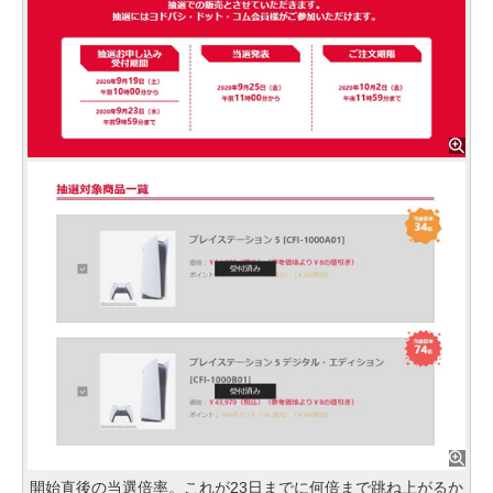
開始直後の当選倍率。これが23日までに何倍まで跳ね上がるか