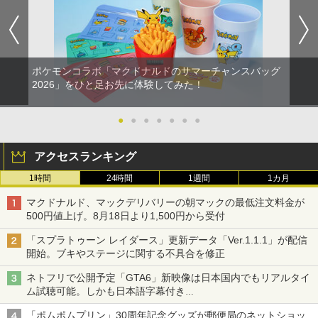
ポケモンコラボ「マクドナルドのサマーチャンスバッグ
2026」をひと足お先に体験してみた！
●
●
●
●
●
●
●
アクセスランキング
1時間
24時間
1週間
1カ月
マクドナルド、マックデリバリーの朝マックの最低注文料金が
500円値上げ。8月18日より1,500円から受付
「スプラトゥーン レイダース」更新データ「Ver.1.1.1」が配信
開始。ブキやステージに関する不具合を修正
ネトフリで公開予定「GTA6」新映像は日本国内でもリアルタイ
ム試聴可能。しかも日本語字幕付き
Netflixから公式回答あり
「ポムポムプリン」30周年記念グッズが郵便局のネットショッ