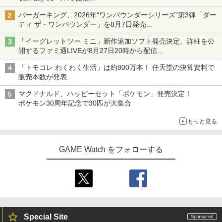
発売から2週間は20%オフになるセールが実施
バーガーキング、2026年“ワンパウンダーシリーズ”第3弾「ダー
ティ ザ・ワンパウンダー」を8月7日発売
「特製ガーリックマヨソース」を使用した超大型チーズバーガー
「イーグレットツー ミニ」新作追加ソフト発売決定。詳細を公
開するファミ通LIVEが8月27日20時から配信
シリーズ累計100タイトルへ
「トモコレ わくわく生活」は約800万本！ 任天堂の決算資料で
販売本数が発表
「ぽこポケ」は127万本に
マクドナルド、ハッピーセット「ポケモン」発売決定！
ポケモン30周年記念で30匹が大集合
もっと見る
GAME Watch をフォローする
Special Site