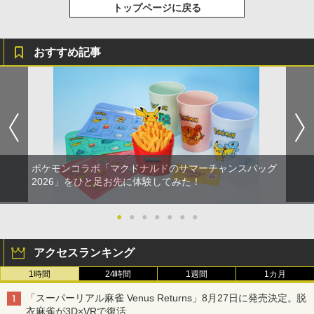
トップページに戻る
おすすめ記事
ポケモンコラボ「マクドナルドのサマーチャンスバッグ
2026」をひと足お先に体験してみた！
●
●
●
●
●
●
●
アクセスランキング
1時間
24時間
1週間
1カ月
「スーパーリアル麻雀 Venus Returns」8月27日に発売決定。脱
衣麻雀が3D×VRで復活