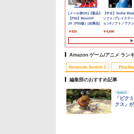
ド・セフト・
品】Nintendo
PlayStation5 Pro
任天堂 【Switch2】
スプラトゥーン レイダ
[メール便OK]【新品】
【当店独自で＋P10
【中古】Stellar Blad
ードインボック
itch 2 日本語・国内
Nintendo Switch 2
ース
【PS5】MotoGP
★要エントリー】【
ソフト:プレイステー
￥137,979
26年11月
BEE-S-KB6CA
Proコントローラー
24［PS5版］[在庫品]
古】[Switch2] ぽこ
ョン5ソフト／アク
￥6,507
日：2026
[BEE-A-FSSKA NSW2
ポケモン(20260305)
ン・ゲーム
,750
￥9,980
￥920
￥6,580
￥4,690
【初回購入封入
Proコントローラー]
ージ・バイス
Amazon ゲーム/アニメ ラン
4
1
1
2
2
Nintendo Switch 2
PlaySta
編集部のおすすめ記事
10
10
10
10
1
1
1
1
2
2
2
2
Switch
「ピクミ
[ 末岡正美 ]
クス」が
ぽこ あ ポケモン
脳遊記 【 頭の体操 脳トレ 脳
【中古】ATLUS BEST
【中古】 ソニーミュー
劇場版「鬼滅の刃」
【中古】CRぱ
ンパス（ダウ
のトレーニング 脳活グッズ
COLLECTION グローランサ
ジックマーケティング
限城編 第一章 猗窩
ーキャブ パチ
,200ポイン
麻雀 将棋 囲碁 競走馬育成
ーII
ひだまりスケッチ× 1
来(通常版)【Blu-ra
げ達人6
RPG ソフト不要 名作ゲーム
完全生産限定版 / アニ
[ 吾峠呼世晴 ]
￥9,168
￥570
￥296
￥3,960
￥2,860
のうゆうき テレビゲーム TV
プレックス [Blu-ray]
テンドープリペイ
イステーション ス
eSir G7 HE 有線
トよ永遠に
ニンテンドープリペイ
【Amazon.co.jp限
HyperX Clutch
【Amazon.co.jp限
スプラトゥーン レイダ
PlayStation 5 デジタ
【純正品】Xbox ワイ
【Amazon.co.jp限
スプラトゥーン レイ
Beast of
Xbox プリペイドカ
劇場版「鬼滅の刃」
ゲーム 】
【メール便送料無料】