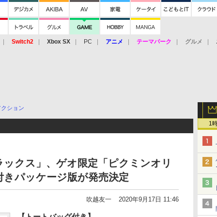
Switch2
Xbox SX
PC
アニメ
テーマパーク
グルメ
 Vita
3DS
アーケード
VR
アクション
1
 デラックス」、ゲオ限定「ピクミンオリ
付きパッケージ版が発売決定
吹越友一
2020年9月17日 11:46
【トートバッグ付き】