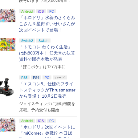
段そのままで最大50%増量！
Android
iOS
PC
「ホロドリ」水着のさくらみ
こさん＆星街すいせいさんが
次回イベントで登場！
Switch2
Switch
「トモコレ わくわく生活」
は約800万本！ 任天堂の決算
資料で販売本数が発表
「ぽこポケ」は127万本に
PS5
PS4
PC
ハード
「エスコン8」仕様のフライ
トスティックがThrustmaster
から登場！ 10月2日発売
ジョイスティックに振動機能を
搭載。予約受付も開始
Android
iOS
PC
「ホロドリ」次回イベントに
「miComet」参戦!? 本日18