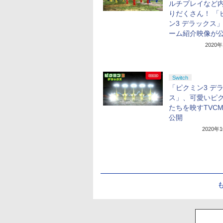
ルチプレイなど
りだくさん！ 「
ン3 デラックス
ーム紹介映像が
2020
Switch
「ピクミン3 デ
ス」、可愛いピ
たちを映すTVC
公開
2020年