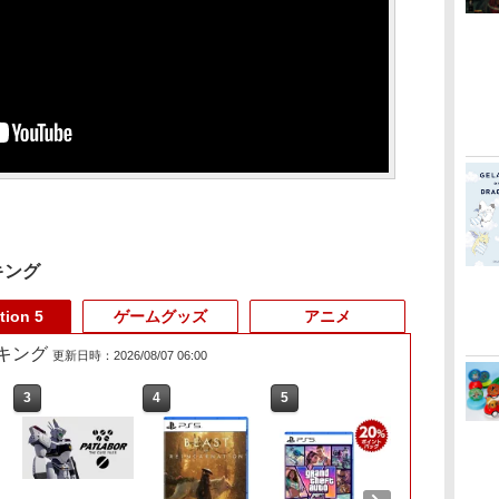
キング
tion 5
ゲームグッズ
アニメ
ランキング
更新日時：2026/08/07 06:00
3
3
4
4
5
5
6
6