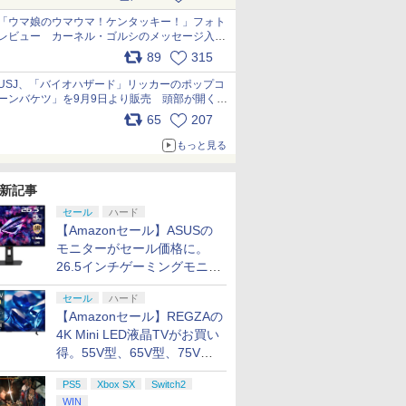
pic.x.com/s9S3nRCAGa
「ウマ娘のウマウマ！ケンタッキー！」フォト
レビュー カーネル・ゴルシのメッセージ入り
パッケージや描き下ろしトレカなどが登場
89
315
pic.x.com/PjnkR9vkXl
USJ、「バイオハザード」リッカーのポップコ
ーンバケツ」を9月9日より販売 頭部が開く仕
組み。味は恐怖を堪のう「味噌フレーバー」
65
207
pic.x.com/81MuXGahVM
もっと見る
新記事
セール
ハード
【Amazonセール】ASUSの
モニターがセール価格に。
26.5インチゲーミングモニタ
ー「ROG Strix OLED
セール
ハード
XG27ACDMS」限定モデルも
【Amazonセール】REGZAの
お買い得
4K Mini LED液晶TVがお買い
得。55V型、65V型、75V型
の2026年モデルがラインナ
PS5
Xbox SX
Switch2
ップ
WIN