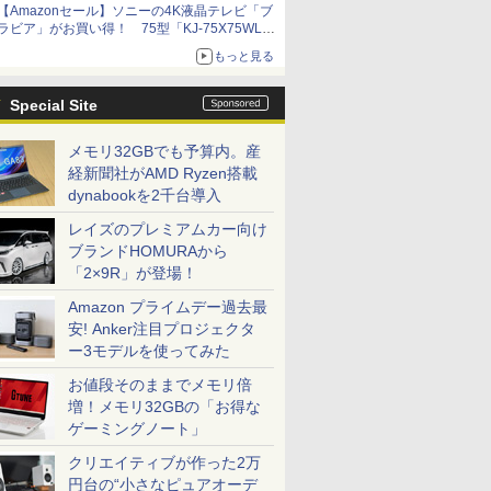
【Amazonセール】ソニーの4K液晶テレビ「ブ
ラビア」がお買い得！ 75型「KJ-75X75WL」
などラインナップ
もっと見る
Special Site
メモリ32GBでも予算内。産
経新聞社がAMD Ryzen搭載
dynabookを2千台導入
レイズのプレミアムカー向け
ブランドHOMURAから
「2×9R」が登場！
Amazon プライムデー過去最
安! Anker注目プロジェクタ
ー3モデルを使ってみた
お値段そのままでメモリ倍
増！メモリ32GBの「お得な
ゲーミングノート」
クリエイティブが作った2万
円台の“小さなピュアオーデ