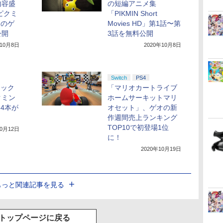
内容盛
の短編アニメ集
ピクミ
「PIKMIN Short
」のゲ
Movies HD」第1話〜第
公開
3話を無料公開
年10月8日
2020年10月8日
Switch
PS4
ラック
「マリオカートライブ
クミン
ホームサーキットマリ
M4本が
オセット」、ゲオの新
作週間売上ランキング
TOP10で初登場1位
10月12日
に！
2020年10月19日
もっと関連記事を見る
トップページに戻る