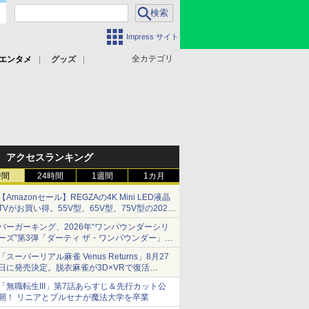
Impress サイト
全カテゴリ
エンタメ
グッズ
アクセスランキング
時間
24時間
1週間
1カ月
【Amazonセール】REGZAの4K Mini LED液晶
TVがお買い得。55V型、65V型、75V型の2026
年モデルがラインナップ
バーガーキング、2026年“ワンパウンダーシリ
ーズ”第3弾「ダーティ ザ・ワンパウンダー」を
8月7日発売
「スーパーリアル麻雀 Venus Returns」8月27
「特製ガーリックマヨソース」を使用した超大
日に発売決定。脱衣麻雀が3D×VRで復活
型チーズバーガー
発売から2週間は20%オフになるセールが実施
「無職転生III」第7話あらすじ＆先行カット公
開！ リニアとプルセナが魔法大学を卒業