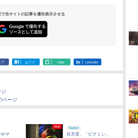
コ
座再
本語・国内専用)
ライブ(CFI-ZDD1J)
ヤレス コントローラー
限城編 第一章 猗窩座再
ド番号 9000円|オンラ
ワイヤレスコントロー
式バッテリー + USB-C
限城編 第一章 猗窩座
ド番号 5000円|オンラ
ワイヤレスコントロー
ヤレス コントローラー
定】劇場版モノノ怪 第
ド番号 1000
トアチケット 10
ワイヤレス 
ノ空女学院ス
ボード+キャスト複製サ
定版)【Blu-ray】(かる
コ
フト
PlayStation 5
(ロボット ホワイト)
来 通常版 [DVD]
インコード版
ラー ミッドナイト ブ
ケーブル
再来 完全生産限定版
インコード版
ラー(CFI-ZCT2J)
(カーボンブラック)
三章 蛇神 (オリジナル
インコード版
オンラインコ
ラー Series 2
イドルクラブ B
イン入り複製原画セッ
た+イベント抽選権+描
￥55,603
ン
ラック(CFI-ZCT2J01)
[Blu-ray]
特典:オリジナル巾着＋
Edition (ホ
Garden Part
ト+原作者・野田サトル
き下ろし色紙) [ 吾峠呼
 検索で当サイトの記事を優先表示させる
￥11,849
￥7,681
￥3,523
￥9,000
￥10,737
￥2,618
￥8,698
￥5,000
￥10,737
￥8,020
￥9,900
￥1,000
￥10,000
￥18,755
￥8,589
メーカー特典:【坤と
ray（特装限
描き下ろし最終章OP／
世晴 ]
離】二振りの剣、十翼
ED絵コンテ+他) [ 野田
より来たる！スタジオ
サトル ]
描き下ろしイラストボ
ード付) [Blu-ray]
ェア
はてブ
note
LinkedIn
ージ
のページ
Switch
ーやマ
任天堂、「ピクミン」