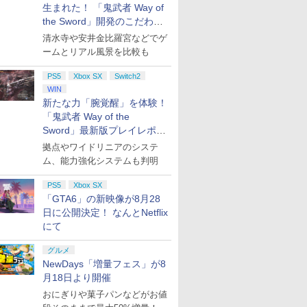
円|オンラ
,000円|
コントロー
クールア
ド番号 500円|オンライ
ル・エディション 日本
Thrustmaster スラス
限城編 第一章 猗窩座再
スパンションパス|オン
トアチケット 3,000円|
ド 2,000円 デジタルコ
蛇神 [Blu-ray]
ド番号 2000円|オンラ
トアチケット 15,000円
ゲームコントローラー
REBEL3199 7 [Blu-
ド番号 30
定】 Logic
Gladiate
定】劇場版
生まれた！ 「鬼武者 Way of
ード版
 Core
loom
ンコード版
語専用 (CFI-2200B01)
トマスター TH8S シフ
来 完全生産限定版
ラインコード版
オンラインコード版
ード 【旧 Xbox ギフト
インコード版
|オンラインコード版
XBOX Series X|S
ray]
インコード
コン G92
イセンス 
ヤバイやつ」
￥9,900
the Sword」開発のこだわり
ワイト)
y』Blu-
+ ディスクドライブ
ター - PC、PS4、
[DVD]
カード】 [オンライン
XBOX One Windows
リスモ7 Fo
コントロー
ray（Amaz
￥500
￥66,849
￥14,141
￥7,828
￥4,400
￥3,000
￥2,000
￥2,000
￥15,000
現在在庫切れです。
￥8,760
￥3,000
￥38,800
￥4,731
￥8,800
を目撃！
定版）
(CFI-ZDD1J) セット
PS5、PS5 Pro、Xbox
コード]
10/11用 PCコントロー
Horizon 6
日本正規代
典：Blu-
清水寺や安井金比羅宮などでゲ
One、Xbox Series X|S
ラーゲームパッド ホー
6L366AA
ース） [Blu
ームとリアル風景を比較も
対応の高精度 H パター
ル効果スティック付き
ン シフター
ビデオゲームコントロ
PS5
Xbox SX
Switch2
ーラー（ブラック）
WIN
新たな力「腕覚醒」を体験！
「鬼武者 Way of the
Sword」最新版プレイレポー
ト
拠点やワイドリニアのシステ
ム、能力強化システムも判明
PS5
Xbox SX
「GTA6」の新映像が8月28
日に公開決定！ なんとNetflix
にて
グルメ
NewDays「増量フェス」が8
月18日より開催
おにぎりや菓子パンなどがお値