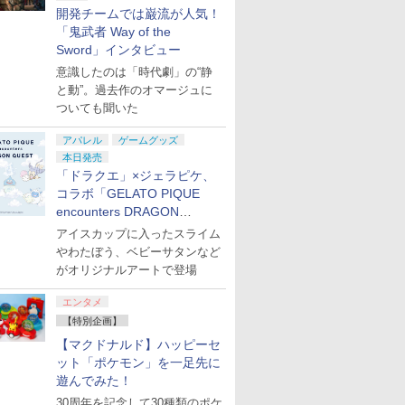
開発チームでは巌流が人気！
「鬼武者 Way of the
Sword」インタビュー
意識したのは「時代劇」の“静
と動”。過去作のオマージュに
ついても聞いた
アパレル
ゲームグッズ
本日発売
「ドラクエ」×ジェラピケ、
コラボ「GELATO PIQUE
encounters DRAGON
QUEST」第2弾が本日発売
アイスカップに入ったスライム
やわたぼう、ベビーサタンなど
がオリジナルアートで登場
エンタメ
【特別企画】
7
7
8
8
9
9
10
【マクドナルド】ハッピーセ
ット「ポケモン」を一足先に
遊んでみた！
30周年を記念して30種類のポケ