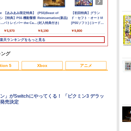
倍
e
任天堂 スプラトゥーン
【あみあみ限定特典】
任天堂 【Switch2】ゼ
(PS5)Beast of
ぽこ あ ポケモン
【初回特典】グラン
[未使用]【swi
【新品】プレ
中
シ
レイダース【Switch
【特典】PS5 機動警察
ルダの伝説 ブレス オ
Reincarnation(新品)
ド・セフト・オートVI
Nintendo Sw
5 PlayStat
￥7,880
 あ
ショ
2】 BEEPAADLA
パトレイバー the Case
ブ ザ ワイルド
(封入特典付き)
[PS5ソフト] (コードイ
本語・国内専
ディション 日
[BEEPAADLA]
Files[グッドスマイル
Nintendo Switch 2
ンボックス版、配送
CFI-2200B01 
￥6,720
￥5,970
￥7,710
￥8,190
￥9,800
￥54,000
￥54,280
カンパニー]《08月予
Edition [NXS-P-
日：2026年11月12日
約》
AAAAH NSW2 ゼルダ
～、プレイ開始日：
楽天ランキングをもっと見る
ノデンセツ ブレス オ
2026年11月19日) 【初
ブ ザ ワイルド]
回購入封入特典】：ヴ
ィンテージ・バイスシ
キング
ティパック
6
3
3
4
4
5
1
tion 5
Xbox
アニメ
3
3
3
3
4
4
4
4
5
5
5
5
6
6
6
6
ン」がSwitchにやってくる！ 「ピクミン3 デラッ
最強の王様、二度目
発売決定
無
ちんこイエロ
【楽天ブックス限定連
[Switch 2] ぽこ あ ポケモン
【楽天ブックス限定配
脳遊記 【 頭の体操 脳トレ 脳
BLEACH 千年血戦篇 4
【中古】ATLU
座再
ってちょんま
動購入特典+楽天ブック
エキスパンションパス（ダウ
送BOX】【楽天ブック
のトレーニング 脳活グッズ
(完全生産限定版)
COLLECTI
￥25,740
y】
ス限定先着特典+他】ゴ
ンロード版）※3,200ポイン
ス限定先着特典+先着
麻雀 将棋 囲碁 競走馬育成
【Blu-ray】 [ 久保帯人
ーII
ールデンカムイ 第十六
トまでご利用可
特典】劇場版「鬼滅の
RPG ソフト不要 名作ゲーム
]
￥8,580
￥4,400
￥11,000
￥9,168
￥17,160
￥570
巻(初回限定版)【Blu-
刃」無限城編 第一章
のうゆうき テレビゲーム TV
ダ
ー
無
Nintendo Switch 2(日
【純正品】ディスクド
【純正品】Xbox ワイ
劇場版「鬼滅の刃」無
ニンテンドープリペイ
【純正品】DualSense
【純正品】Xbox 充電
劇場版「鬼滅の刃」無
ニンテンドープリペイ
【純正品】DualSense
【純正品】Xbox ワイ
【Amazon.co.jp限
ニンテンドー
プレイステー
【純正品】Xbox
『映画 ラブ
ray】(キャラファイン
猗窩座再来(完全生産限
ゲーム 】