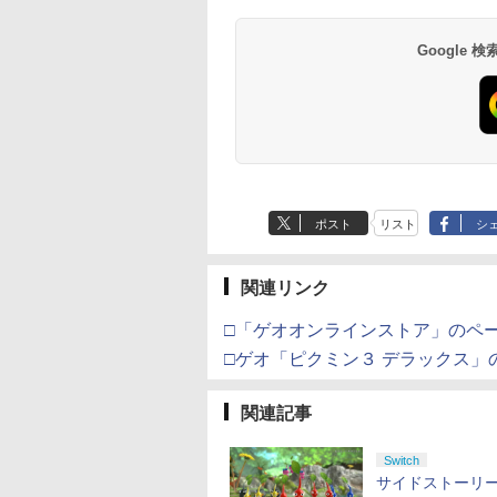
号 2000円|オンラ
チケット 15,000円
ムコントローラー
EL3199 7 [Blu-
ド番号 3000円|オンラ
定】 Logicool G ハン
Gladiate Xbox公式ラ
定】劇場版「僕の心の
ース|オンラインコード
ル・エディション 日本
ヤレス コントローラー
定】劇場版モノノ怪 第
ース -Switch2
Reincarnation -PS5
ド 5,000円 デジタル
限城編 第一章 猗窩
【最短翌日配達対応】
コード版
ンラインコード版
X Series X|S
インコード版
コン G923 グランツー
イセンス ゲーミング
ヤバイやつ」 Blu-
版
語専用 Console
+ USB-C® ケーブル
三章 蛇神
【特典】プロダクト
ード 【旧 Xbox ギ
来 通常版 [Blu-ray]
￥6,455
X One Windows
リスモ7 Forza
コントローラー 有線
ray（Amazon.co.jp特
Language: Japanese
(Amazon.co.jp限定オ
ード 封入
カード】 [オンライ
Google
000
,000
在庫切れです。
760
￥3,000
￥38,800
￥4,731
￥8,800
￥5,832
￥55,000
￥8,300
￥10,780
￥7,286
￥5,000
￥3,964
/11用 PCコントロー
Horizon 6 G923d
日本正規代理店品
典：Blu-rayスリーブケ
only (CFI-2200B01)
リジナル三方背収納ケ
コード]
ゲームパッド ホー
6L366AA
ース） [Blu-ray]
ース付きコレクション)
果スティック付き
(オリジナル特典:オリ
オゲームコントロ
ジナル巾着＋メーカー
ー（ブラック）
特典:【坤と離】二振り
の剣、十翼より来た
る！スタジオ描き下ろ
しイラストボード付)
[Blu-ray]
ポスト
リスト
シ
関連リンク
□「ゲオオンラインストア」のペ
□ゲオ「ピクミン３ デラックス」
関連記事
Switch
サイドストーリ