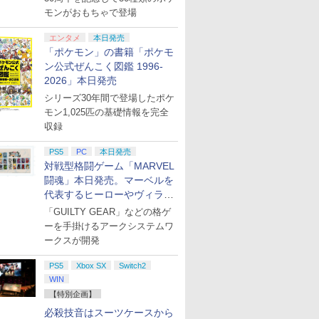
モンがおもちゃで登場
tch2】
イステーション
【即納(営業日内の発
アストロボット
【マラソン期間特別価
【特典】グランド・セフト・
【新品】Nintendo
PlayStation5 Pr
任天堂 【Sw
エンタメ
本日発売
itch 2 日
ion5 デジタル・エ
送)】Nintendo
格】Nintendo Switch
オートVI (コードインボック
Switch 2 日本語・国内
Nintendo 
「ポケモン」の書籍「ポケモ
￥4,968
￥137,979
用 本体
本語専用 (
Switch2 日本語 国内専
2(日本語・国内専用)
ス版、配送日：2026年11月
専用 BEE-S-KB6CA
Proコン
ン公式ぜんこく図鑑 1996-
)
用 ニンテンドー スイッ
12日、プレイ開始日：2026
[BEE-A-F
￥57,300
￥57,980
￥8,329
￥57,750
￥9,980
2026」本日発売
チ2 本体 任天堂 新型
年11月19日)(【初回購入封入
Proコント
送料無料 任天堂
特典】ヴィンテージ・バイス
シリーズ30年間で登場したポケ
switch2 BEE-S-
シティパック)
モン1,025匹の基礎情報を完全
KB6CA [ラッピング可]
収録
R-LOGI
PS5
2
PC
本日発売
3
4
対戦型格闘ゲーム「MARVEL
闘魂」本日発売。マーベルを
代表するヒーローやヴィラン
たちが登場
7
7
7
7
「GUILTY GEAR」などの格ゲ
8
8
8
8
9
9
9
9
10
10
10
10
ーを手掛けるアークシステムワ
ークスが開発
の人生は何をする? Season1 Blu-ray BOX【Blu-ray】 [ 末岡正美 ]
S BEST
【中古】CRぱちんこイエロ
[Switch 2] ぽこ あ ポケモン
脳遊記 【 頭の体
ON グローランサ
ーキャブ パチってちょんま
エキスパンションパス（ダウ
のトレーニング 
PS5
Xbox SX
Switch2
げ達人6
ンロード版）※3,200ポイン
麻雀 将棋 囲碁 
WIN
トまでご利用可
RPG ソフト不要
￥2,860
￥4,400
￥9,168
【特別企画】
のうゆうき テレビ
プリペイ
ション ス
 Elite
ライブ！蓮
ニンテンドープリペイ
PlayStation 5 デジタ
【国内正規品】
劇場版「鬼滅の刃」無
ぽこ あ ポケモン エキ
プレイステーション ス
Xbox プリペイドカー
劇場版モノノ怪 第三章
ニンテンドープリペイ
プレイステーション ス
GameSir G7 HE 有線
ヤマトよ永遠に
ニンテンド
【Amazon.
HyperX Cl
【Amazon.
ゲーム 】
必殺技音はスーツケースから