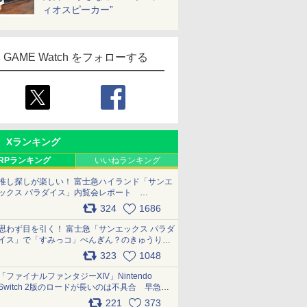
ィオスピーカー”
GAME Watch をフォローする
Xランキング
RPランキング
いいねランキング
推し探しが楽しい！ 富士急ハイランド「サンエ
ックス パラダイス」内覧会レポート
pic.x.com/p718c0QB0k
324
1686
思わず目を引く！ 富士急「サンエックス パラダ
イス」で「すみっコ」ぺんぎん？のきゅうりド
ッグを食べてみた イラストそのままのメニュ
323
1048
ー化に挑戦。これが意外にもおいしい
pic.x.com/Kgl04hZaeg
「ファイナルファンタジーXIV」Nintendo
Switch 2版のロードが長いのは不具合 早急に
アップデートできるよう対応中
221
373