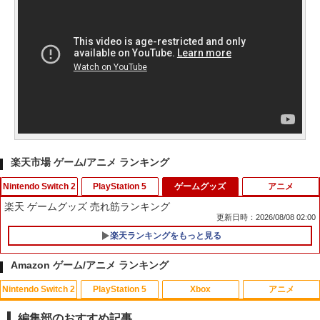
楽天市場 ゲーム/アニメ ランキング
Nintendo Switch 2
PlayStation 5
ゲームグッズ
アニメ
楽天 ゲームグッズ 売れ筋ランキング
更新日時：2026/08/08 02:00
楽天ランキングをもっと見る
Switch2 保護フィルム スイッチ2 保護フ
PRO FREAK V2 Cheeky (通常版) モデ
1
1
ィルム switch2 フィルム Switch2 ガラ
ル プロフリーク PS5 PS4 NS proチーキ
Amazon ゲーム/アニメ ランキング
スフィルム スイッチ2 フィルム ガイド
ー 凹型 FPS 無段階高さ調節 profreek バ
貼り付け キット カバー Switch 2 本体
ージョン2 PS4 PS5 nintendo switch プ
Nintendo Switch 2
PlayStation 5
Xbox
アニメ
アクセサリー Nintendo Switch2 ケース
ロコン対応【定形外郵便のみ送料無料】
ミュージカル『刀剣乱舞』 ～静かなる夜
1
可 透明 ブルーライト カット 99％ FIRM
Playstation 5特許取得済み日本製しまリ
半の寝ざめ～【Blu-ray】 [ ミュージカル
E
ス堂
編集部のおすすめ記事