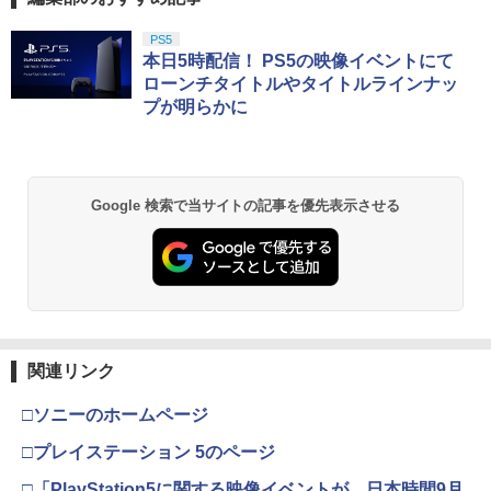
『刀剣乱舞』 ]
￥1,000
￥1,999
スプラトゥーン レイダース|オンライン
PlayStation 5 デジタル・エディション
【純正品】Xbox ワイヤレス コントロー
【Amazon.co.jp限定】劇場版モノノ怪
PS5
1
1
1
1
￥7,821
コード版
日本語専用 Console Language: Japan
ラー + USB-C® ケーブル
第三章 蛇神 (Amazon.co.jp限定オリジ
本日5時配信！ PS5の映像イベントにて
ese only (CFI-2200B01)
ナル三方背収納ケース付きコレクション)
ローンチタイトルやタイトルラインナッ
(オリジナル特典:オリジナル巾着＋メー
￥5,832
￥8,300
プが明らかに
【お買い物マラソン期間限定♪最大30％O
＼20%OFF★在庫処分／【最新型】PS5
カー特典:【坤と離】二振りの剣、十翼よ
2
2
￥55,000
ミュージカル『刀剣乱舞』 祝玖寿 乱舞
2
FF】【tomtoc公式店】 Switch 2対応 ハ
収納ケース 専用カバー PS5リモートプレ
り来たる！スタジオ描き下ろしイラスト
音曲祭【Blu-ray】 [ ミュージカル『刀剣
ードケース FancyCase-G05 Nintendo
ーヤー SONY PlayStation Portal コント
ボード付) [Blu-ray]
乱舞』 ]
2025年 スイッチ2モデル用 スリムケース
ローラー用 ガラスフィルム付き 強化ガ
【純正品】Xbox ワイヤレス コントロー
2
持ち運び キャリングケース 耐衝撃 薄型
ラス 保護ケース ハードケース 収納バッ
￥10,780
スプラトゥーン レイダース -Switch2
Beast of Reincarnation -PS5 【特典】
ラー (ロボット ホワイト)
2
2
￥7,920
Google 検索で当サイトの記事を優先表示させる
ハードポーチ ゲームカード12枚収納 ア
グ 軽量 手提げかばん 液晶保護高透過率
プロダクトコード 封入
クセサリーポーチ
キズ 飛散防止
￥6,449
￥7,681
￥7,286
￥2,653
￥2,380
劇場版「鬼滅の刃」無限城編 第一章 猗
2
劇場版「鬼滅の刃」無限城編 第一章 猗
3
窩座再来 通常版 [Blu-ray]
窩座再来(完全生産限定版)【Blu-ray】 [
【純正品】Xbox ワイヤレス コントロー
吾峠呼世晴 ]
3
￥3,982
ラー (カーボンブラック)
寝たままメガネ メガネ オーバーグラス
【当店独自で＋P10倍★要エントリー】
3
3
Nintendo Switch 2(日本語・国内専用)
【純正品】ディスクドライブ(CFI-ZDD1
3
3
￥8,690
ごろ寝メガネ 眼鏡 怠け者メガネ プリズ
【中古】[PS5] ユニコーンオーバーロー
J) PlayStation 5
関連リンク
￥8,020
ム 首 負担 軽減 スマホ 読書 TV が楽しめ
ド(Unicorn Overlord) 通常版 アトラス
￥55,871
る 仰向け プリズム メガネ 反射メガネ ミ
(20240308)
￥11,849
□ソニーのホームページ
ラー 鏡 便利グッズ 眼鏡をかけたまま 装
劇場版「鬼滅の刃」無限城編 第一章 猗
3
着OK ゴロ寝
劇場版「鬼滅の刃」無限城編 第一章 猗
￥3,080
4
窩座再来 通常版 [DVD]
□プレイステーション 5のページ
【純正品】Xbox 充電式バッテリー + US
窩座再来(通常版)【Blu-ray】 [ 吾峠呼世
4
B-C ケーブル
晴 ]
￥2,980
￥3,523
□「PlayStation5に関する映像イベントが、日本時間9月
【純正品】DualSense ワイヤレスコン