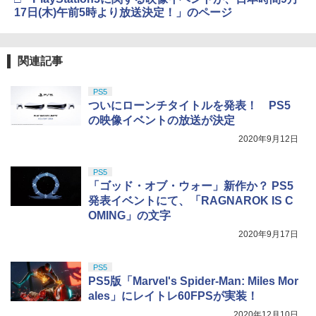
ニンテンドープリペイド番号 9000円|オ
4
4
トローラー ミッドナイト ブラック(CFI-
17日(木)午前5時より放送決定！」のページ
ンラインコード版
￥2,618
￥3,960
DEATH STRANDING 2: ON THE BEAC
4
ZCT2J01)
H
￥9,000
Lies of P：コンプリート エディション
4
￥10,737
￥4,889
劇場版「鬼滅の刃」無限城編 第一章 猗
4
関連記事
転生したらスライムだった件 第2期 Blu-
￥6,782
5
窩座再来 完全生産限定版 [Blu-ray]
【国内正規品】Thrustmaster スラスト
5
ray BOX(期間限定生産版)【Blu-ray】 [
マスター TH8S シフター - PC、PS4、P
ニンテンドープリペイド番号 5000円|オ
岡咲美保 ]
PS5
5
￥8,698
【純正品】DualSense ワイヤレスコン
S5、PS5 Pro、Xbox One、Xbox Serie
ンラインコード版
5
ついにローンチタイトルを発表！ PS5
トローラー(CFI-ZCT2J)
s X|S 対応の高精度 H パターン シフター
￥26,400
【特典】超新時空ゲイム ネプテューヌ∞
任天堂 【Switch2】スーパーマリオブラ
の映像イベントの放送が決定
5
5
￥5,000
PS5版(【早期購入外付特典】【DLC】
ザーズ ワンダー Nintendo Switch 2 Edi
￥10,737
￥14,141
2020年9月12日
発売記念グッズ付きスタートダッシュセ
tion ＋ みんなでリンリンパーク [NXS-P
ット)
-AQMXB NSW2 ス-パ-マリオブラザ-ズ
【Amazon.co.jp限定】劇場版モノノ怪
5
ワンダ- ミンナデリンリンパ-ク]
第三章 蛇神 (オリジナル特典:オリジナル
PS5
￥7,293
巾着＋メーカー特典:【坤と離】二振りの
「ゴッド・オブ・ウォー」新作か？ PS5
剣、十翼より来たる！スタジオ描き下ろ
￥7,570
発表イベントにて、「RAGNAROK IS C
しイラストボード付) [DVD]
OMING」の文字
￥8,800
2020年9月17日
PS5
PS5版「Marvel's Spider-Man: Miles Mor
ales」にレイトレ60FPSが実装！
2020年12月10日