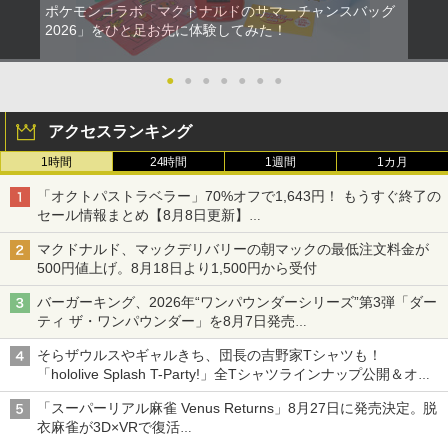
ポケモンコラボ「マクドナルドのサマーチャンスバッグ
2026」をひと足お先に体験してみた！
●
●
●
●
●
●
●
アクセスランキング
1時間
24時間
1週間
1カ月
「オクトパストラベラー」70%オフで1,643円！ もうすぐ終了の
セール情報まとめ【8月8日更新】
ニンテンドーeショップでは「大神 絶景版」が67%オフで990円
マクドナルド、マックデリバリーの朝マックの最低注文料金が
500円値上げ。8月18日より1,500円から受付
バーガーキング、2026年“ワンパウンダーシリーズ”第3弾「ダー
ティ ザ・ワンパウンダー」を8月7日発売
「特製ガーリックマヨソース」を使用した超大型チーズバーガー
そらザウルスやギャルきち、団長の吉野家Tシャツも！
「hololive Splash T-Party!」全Tシャツラインナップ公開＆オン
ライン販売開始
「スーパーリアル麻雀 Venus Returns」8月27日に発売決定。脱
衣麻雀が3D×VRで復活
発売から2週間は20%オフになるセールが実施