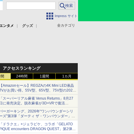
Impress サイト
全カテゴリ
エンタメ
グッズ
アクセスランキング
時間
24時間
1週間
1カ月
【Amazonセール】REGZAの4K Mini LED液晶
TVがお買い得。55V型、65V型、75V型の2026
年モデルがラインナップ
「スーパーリアル麻雀 Venus Returns」8月27
日に発売決定。脱衣麻雀が3D×VRで復活
発売から2週間は20%オフになるセールが実施
バーガーキング、2026年“ワンパウンダーシリ
ーズ”第3弾「ダーティ ザ・ワンパウンダー」を
8月7日発売
「ドラクエ」×ジェラピケ、コラボ「GELATO
「特製ガーリックマヨソース」を使用した超大
PIQUE encounters DRAGON QUEST」第2弾が
型チーズバーガー
本日発売