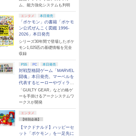
ム、能力強化システムも判明
7
7
8
8
9
9
10
10
エンタメ
本日発売
「ポケモン」の書籍「ポケモ
ン公式ぜんこく図鑑 1996-
2026」本日発売
シリーズ30年間で登場したポケ
モン1,025匹の基礎情報を完全
P10倍
ゴンクエ
Fit Boxing 3 -Your パ
【特典】Beast of
プラグマタ
鬼武者 Way of the
【お買い物マラソン期
【特典】NBA 2K27
ヨッシーと
【特典】EA
収録
ー】【中
gined
ーソナルトレーナー
Reincarnation(【永久
【Switch2】 POT-P-
Sword 【PS5】 ELJM-
間限定♪最大
PS5版(【先着購入封入
図鑑
FC 27 P
] ぽこ あ
年スライム
Nintendo Switch 2
封入特典】プロダクト
AA5PA
30821
30％OFF】【tomtoc
特典】10,000VC（ゲー
購入封入特
PS5
PC
本日発売
￥7,021
0305)
ーム)
Edition
コード)
公式店】 Switch 2対応
ム内通貨）（DLC引換
換コード)
￥6,850
￥7,632
￥6,871
￥7,641
￥2,653
￥8,041
￥8,329
対戦型格闘ゲーム「MARVEL
ハードケース
コード）)
闘魂」本日発売。マーベルを
FancyCase-G05
代表するヒーローやヴィラン
Nintendo 2025年 スイ
ッチ2モデル用 スリム
たちが登場
「GUILTY GEAR」などの格ゲ
ケース 持ち運び キャ
ーを手掛けるアークシステムワ
リングケース 耐衝撃
ークスが開発
7
2
8
3
9
4
10
薄型 ハードポーチ ゲ
ームカード12枚収納 ア
エンタメ
クセサリーポーチ
【特別企画】
【マクドナルド】ハッピーセ
7
7
7
7
8
8
8
8
9
9
9
9
10
10
10
10
ット「ポケモン」を一足先に