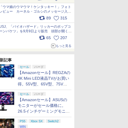
pic.x.com/s9S3nRCAGa
「ウマ娘のウマウマ！ケンタッキー！」フォト
レビュー カーネル・ゴルシのメッセージ入り
パッケージや描き下ろしトレカなどが登場
89
315
pic.x.com/PjnkR9vkXl
USJ、「バイオハザード」リッカーのポップコ
ーンバケツ」を9月9日より販売 頭部が開く仕
組み。味は恐怖を堪のう「味噌フレーバー」
65
207
pic.x.com/81MuXGahVM
もっと見る
新記事
セール
ハード
【Amazonセール】REGZAの
4K Mini LED液晶TVがお買い
得。55V型、65V型、75V型
の2026年モデルがラインナ
セール
ハード
ップ
【Amazonセール】ASUSの
モニターがセール価格に。
26.5インチゲーミングモニタ
ー「ROG Strix OLED
PS5
Xbox SX
Switch2
XG27ACDMS」限定モデルも
WIN