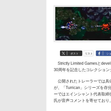
ポスト
リスト
シ
Strictly Limited Gamesとd
30周年を記念したコレクショ
公開されたトレーラーでは具体
が、「Turrican」シリーズ
ーではエインシャント代表取締
氏が音声コメントを寄せており