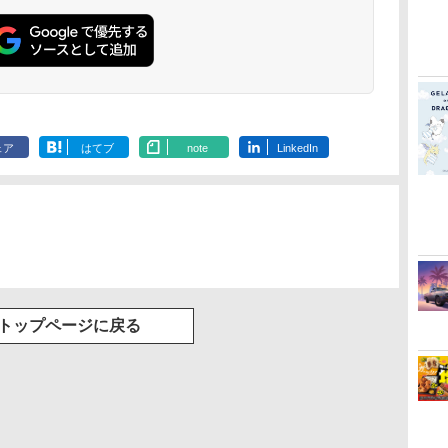
レ
ちんこイエロ
【中古】白雪姫 ダイヤ
[Switch 2] ぽこ あ ポケモン
【中古】塔の上のラプ
脳遊記 【 頭の体操 脳トレ 脳
【中古】魔女の宅急便
【中古】ATLU
新劇場版銀魂 
ってちょんま
モンド・コレクション
エキスパンションパス（ダウ
ンツェル 3D スーパ
のトレーニング 脳活グッズ
ブルーレイディスク
COLLECTI
炎上ー (通常版
・
【ブルーレイ】／アド
ンロード版）※3,200ポイン
ー・セット 【ブルーレ
麻雀 将棋 囲碁 競走馬育成
【レンタル落ち】
ーII
ray】 [ 杉田智
／
リアナ・カセロッティ
トまでご利用可
イ】／中川翔子ブルー
RPG ソフト不要 名作ゲーム
￥987
￥4,400
￥1,199
￥9,168
￥3,002
￥570
￥4,118
タ
ブルーレイ／海外アニ
レイ／海外アニメ・定
のうゆうき テレビゲーム TV
ダ
ー
無
Nintendo Switch 2(日
【純正品】ディスクド
【純正品】Xbox ワイ
劇場版「鬼滅の刃」無
ニンテンドープリペイ
【純正品】DualSense
【純正品】Xbox 充電
劇場版「鬼滅の刃」無
ニンテンドープリペイ
【純正品】DualSense
【純正品】Xbox ワイ
【Amazon.co.jp限
ニンテンドー
プレイステー
【純正品】Xbox
【Amazon.co
メ・定番スタジオ
番スタジオ
ゲーム 】
コ
座再
本語・国内専用)
ライブ(CFI-ZDD1J)
ヤレス コントローラー
限城編 第一章 猗窩座再
ド番号 9000円|オンラ
ワイヤレスコントロー
式バッテリー + USB-C
限城編 第一章 猗窩座
ド番号 5000円|オンラ
ワイヤレスコントロー
ヤレス コントローラー
定】劇場版モノノ怪 第
ド番号 1000
トアチケット 10
ワイヤレス 
定】劇場版モ
コ
フト
PlayStation 5
(ロボット ホワイト)
来 通常版 [DVD]
インコード版
ラー ミッドナイト ブ
ケーブル
再来 完全生産限定版
インコード版
ラー(CFI-ZCT2J)
(カーボンブラック)
三章 蛇神 (オリジナル
インコード版
オンラインコ
ラー Series 2
三章 蛇神 (
ェア
はてブ
note
LinkedIn
￥55,871
ン
ラック(CFI-ZCT2J01)
[Blu-ray]
特典:オリジナル巾着＋
Edition (ホ
特典:オリジ
￥11,849
￥7,681
￥3,523
￥9,000
￥10,737
￥2,618
￥8,698
￥5,000
￥10,737
￥8,020
￥8,800
￥1,000
￥10,000
￥18,754
￥9,900
メーカー特典:【坤と
メーカー特典
離】二振りの剣、十翼
離】二振りの
より来たる！スタジオ
より来たる！
描き下ろしイラストボ
描き下ろしイ
ード付) [DVD]
ード付) [Blu-r
トップページに戻る