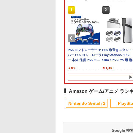
10
10
1
1
2
2
買い物マラソン期
典】NBA 2K27
ヨッシーとフカシギの
【特典】EA SPORTS
【7週連続1位】inklink
PS5 コントローラー カ
【顧客満足度98.3%
PS5 縦置きスタンド
定♪最大
5版(【先着購入封入
図鑑
FC 27 PS5版(【先着
公式 Switch / Switch2
バー PS5 コントローラ
Switch2 ケース 大
PlayStation5 / PS5
％OFF】【tomtoc
】10,000VC（ゲー
購入封入特典】DLC引
コントローラー 最新モ
ー 本体 保護 PS5 コン
Switch2/Switch通
Slim / PS5 Pro 用 
￥7,021
店】 Switch 2対応
通貨）（DLC引換
換コード)
デル 最新ファームウェ
トローラー ケース
デル/Switch
き スタンド 円形 安
653
041
￥8,329
￥2,960
￥880
￥2,880
￥1,380
ドケース
ド）)
ア プロコン プロコン2
PlayStation5 プレステ
lite/Switch 有機EL
感UP ブラック ブル
cyCase-G05
プロコントローラー ス
5 プレイステーション5
ルに対応 収納バッグ
シルバー グレー ゲ
tendo 2025年 スイ
イッチ2 スイッチ
コントローラー カバー
水 防塵 耐衝撃 持ち
アクセサリー ◇ALW
2モデル用 スリム
Switch コントローラー
滑り止め 汚れ防止 耐衝
び便利 ポーチ スタ
P5216【メール便】 |
ス 持ち運び キャ
ワイヤレスコントロー
撃 簡単装着 ソフトケー
ド/コントローラー/
プレーステーション 
Amazon ゲーム/アニメ ラン
グケース 耐衝撃
ラー 連射機能 ワイヤレ
ス ソフトカバー シリコ
ド/ドックなど収納可
レイステーション プ
4
10
1
1
2
2
 ハードポーチ ゲ
ス switch2コントロー
ン素材 スキン アクセサ
カバー 収納ボックス
ステ プレステ5 プレ
Nintendo Switch 2
PlaySta
カード12枚収納 ア
ラ Switch2コントロー
リー 送料無料
ステーション5 スタ
サリーポーチ
ラー
ド 収納
10
10
10
10
1
1
1
1
2
2
2
2
Google