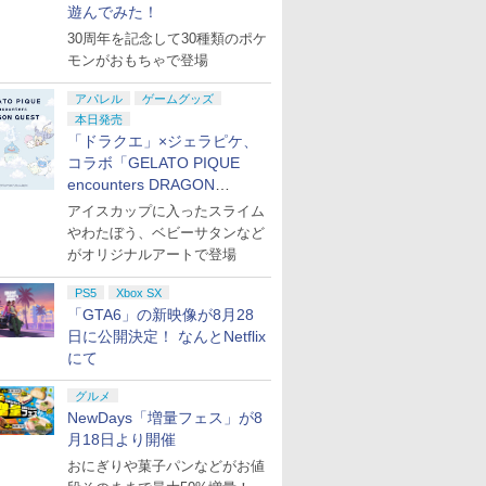
遊んでみた！
S BEST
-吉原大
【楽天ブックス限定先
【中古】CRぱちんこイエロ
【中古】キヤノン イン
[Switch 2] ぽこ あ ポケモン
BLEACH 千年血戦篇 4
脳遊記 【 頭の体
劇場版「鬼
30周年を記念して30種類のポケ
ON グローランサ
)【Blu-
着特典+先着特典】
ーキャブ パチってちょんま
クジェット複合機
エキスパンションパス（ダウ
(完全生産限定版)
のトレーニング 
限城編 第
モンがおもちゃで登場
和 ]
MyGO!!!!!×Ave Mujica
げ達人6
TS8130 BLACK
ンロード版）※3,200ポイン
【Blu-ray】 [ 久保帯人
麻雀 将棋 囲碁 
再来(通常版
ツーマンライブ
PIXUSTS8130BK
トまでご利用可
]
RPG ソフト不要
ray】 [ 
￥11,000
￥2,860
￥15,210
￥4,400
￥17,160
￥9,168
￥3,960
アパレル
ゲームグッズ
「“moment /
のうゆうき テレビ
プリペイ
ション ス
 Elite
.jp限
ニンテンドープリペイ
PlayStation 5 デジタ
【国内正規品】
『映画 ラブライブ！蓮
ぽこ あ ポケモン エキ
プレイステーション ス
Xbox プリペイドカー
劇場版「鬼滅の刃」無
ニンテンドープリペイ
プレイステーション ス
GameSir G7 HE 有線
劇場版モノノ怪 第三章
ニンテンド
【Amazon.
HyperX Cl
ヤマトよ永
memory”」台北追加公
本日発売
ゲーム 】
円|オンラ
,000円|
コントロー
ノノ怪 第
ド番号 500円|オンライ
ル・エディション 日本
Thrustmaster スラス
ノ空女学院スクールア
スパンションパス|オン
トアチケット 3,000円|
ド 2,000円 デジタルコ
限城編 第一章 猗窩座再
ド番号 2000円|オンラ
トアチケット 15,000円
ゲームコントローラー
蛇神 [Blu-ray]
ド番号 30
定】 Logic
Gladiate
REBEL3199
演【Blu-ray】(シリア
「ドラクエ」×ジェラピケ、
ード版
 Core
オリジナル
ンコード版
語専用 (CFI-2200B01)
トマスター TH8S シフ
イドルクラブ Bloom
ラインコード版
オンラインコード版
ード 【旧 Xbox ギフト
来 完全生産限定版
インコード版
|オンラインコード版
XBOX Series X|S
インコード
コン G92
イセンス 
ray]
ルナンバー入り2Lキャ
コラボ「GELATO PIQUE
￥9,900
ワイト)
ナル巾着＋
+ ディスクドライブ
ター - PC、PS4、
Garden Party』Blu-
カード】 [オンライン
[DVD]
XBOX One Windows
リスモ7 Fo
コントロー
ラファインマット
encounters DRAGON
￥500
￥66,849
￥14,141
￥8,589
￥4,400
￥3,000
￥2,000
￥7,828
￥2,000
￥15,000
現在在庫切れです。
￥3,000
￥38,800
￥4,731
￥8,760
:【坤と
(CFI-ZDD1J) セット
PS5、PS5 Pro、Xbox
ray（特装限定版）
コード]
10/11用 PCコントロー
Horizon 6
日本正規代
(“moment /
QUEST」第2弾が本日発売
剣、十翼
One、Xbox Series X|S
アイスカップに入ったスライム
ラーゲームパッド ホー
6L366AA
memory”台北追加公演
スタジオ
対応の高精度 H パター
ル効果スティック付き
ver.)+L 判ブロマイド2
やわたぼう、ベビーサタンなど
ラストボ
ン シフター
ビデオゲームコントロ
種セット+特製A3クリ
がオリジナルアートで登場
ay]
ーラー（ブラック）
アポスター1枚)
PS5
Xbox SX
「GTA6」の新映像が8月28
日に公開決定！ なんとNetflix
にて
グルメ
NewDays「増量フェス」が8
月18日より開催
おにぎりや菓子パンなどがお値