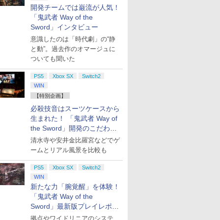
お買い得
開発チームでは巌流が人気！
「鬼武者 Way of the
Sword」インタビュー
意識したのは「時代劇」の“静
と動”。過去作のオマージュに
ついても聞いた
PS5
Xbox SX
Switch2
WIN
【特別企画】
必殺技音はスーツケースから
生まれた！ 「鬼武者 Way of
the Sword」開発のこだわり
を目撃！
清水寺や安井金比羅宮などでゲ
ームとリアル風景を比較も
PS5
Xbox SX
Switch2
WIN
新たな力「腕覚醒」を体験！
「鬼武者 Way of the
Sword」最新版プレイレポー
ト
拠点やワイドリニアのシステ