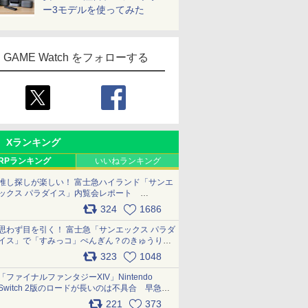
ー3モデルを使ってみた
GAME Watch をフォローする
Xランキング
RPランキング
いいねランキング
推し探しが楽しい！ 富士急ハイランド「サンエ
ックス パラダイス」内覧会レポート
pic.x.com/p718c0QB0k
324
1686
思わず目を引く！ 富士急「サンエックス パラダ
イス」で「すみっコ」ぺんぎん？のきゅうりド
ッグを食べてみた イラストそのままのメニュ
323
1048
ー化に挑戦。これが意外にもおいしい
pic.x.com/Kgl04hZaeg
「ファイナルファンタジーXIV」Nintendo
Switch 2版のロードが長いのは不具合 早急に
アップデートできるよう対応中
221
373