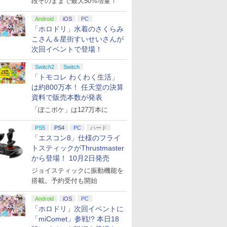
段そのままで最大50%増量！
Android
iOS
PC
「ホロドリ」水着のさくらみ
こさん＆星街すいせいさんが
次回イベントで登場！
Switch2
Switch
「トモコレ わくわく生活」
は約800万本！ 任天堂の決算
資料で販売本数が発表
「ぽこポケ」は127万本に
PS5
PS4
PC
ハード
「エスコン8」仕様のフライ
トスティックがThrustmaster
から登場！ 10月2日発売
ジョイスティックに振動機能を
搭載。予約受付も開始
Android
iOS
PC
「ホロドリ」次回イベントに
「miComet」参戦!? 本日18