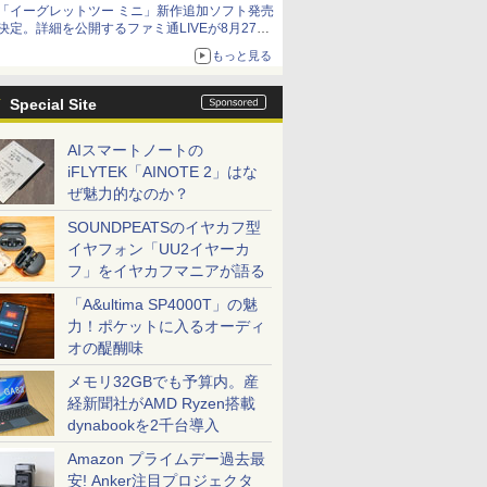
「イーグレットツー ミニ」新作追加ソフト発売
アイスカップに入ったスライムやわたぼう、ベ
決定。詳細を公開するファミ通LIVEが8月27日
ビーサタンなどがオリジナルアートで登場
20時から配信
もっと見る
シリーズ累計100タイトルへ
Special Site
AIスマートノートの
iFLYTEK「AINOTE 2」はな
ぜ魅力的なのか？
SOUNDPEATSのイヤカフ型
イヤフォン「UU2イヤーカ
フ」をイヤカフマニアが語る
「A&ultima SP4000T」の魅
力！ポケットに入るオーディ
オの醍醐味
メモリ32GBでも予算内。産
経新聞社がAMD Ryzen搭載
dynabookを2千台導入
Amazon プライムデー過去最
安! Anker注目プロジェクタ