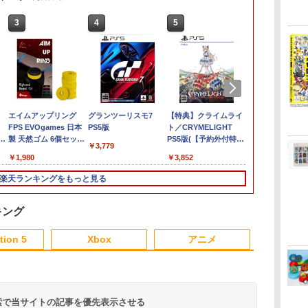
3
3
4
4
5
5
6
6
】
【正規品】Mumba 収
エイムアップリング
スーパーボンバーマン
グランツーリスモ7
オービタルズ Orbitals
【特典】クライムライ
【当店独自で＋
【特典】ドラ
容量
納バッグ Nintendo
FPS EVOgames 日本
コレクション
PS5版
ト／CRYMELIGHT
★要エントリ
ストVII Reima
￥6,281
常モ
縦置
Switch2対応 2025 防水
製 天然ゴム 6個セット
Nintendo Switch 2
PS5版(【予約外付特
古】[Switch2
PS5版(40周
￥3,779
定
防塵 耐衝撃 大容量 ス
PS5 PS4 Switch プロ
Edition
典】DLC2種セット
ポケモン(2026
アクリルチャ
￥4,199
￥1,980
￥5,920
￥3,852
￥6,580
￥7,548
モテ
ー
トラップ付き 便利 保護
コン PC コントローラ
（アクセサリー「涙の
 防
ーム
軽量 スイッチ 2用 アク
ー用 エイムアシスト リ
理念」、アクセサリー
楽天ランキングをもっと見る
運
-
セサリー ケース Plus
ング スポンジ リコイル
「はなまるじるし」
ン
Carrycase【送料無
制御 操作性向上 ゲーミ
）)
カー
プ
料】【メール便】3層収
ング
キング
能
レ
納バッグ（Pro set）
3
3
4
4
5
1
6
イ
tion 5
Xbox
アニメ
ン
3
3
3
3
4
4
4
4
5
5
5
5
6
6
6
6
 検索で当サイトの記事を優先表示させる