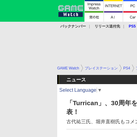
バックナンバー
リリース送付先
PS5
モバイル
eスポーツ
クラウド
PS
GAME Watch
プレイステーション
PS4
ニュース
Select Language
▼
「Turrican」、3
表！
古代祐三氏、堀井直樹氏もコメ