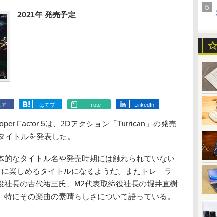
2021年 発売予定
ェア
はてブ
note
LinkedIn
eveloper Factor 5は、2Dアクション「Turrican」の発売
ンタイトルを発表した。
的なタイトル名や発売時期には触れられていない
を存分に楽しめるタイトルになるようだ。またトレーラ
役社長の古代祐三氏、M2代表取締役社長の堀井直樹
、特にその楽曲の素晴らしさについて語っている。