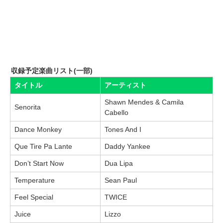
収録予定楽曲リスト(一部)
タイトル
アーティスト
Shawn Mendes & Camila
Senorita
Cabello
Dance Monkey
Tones And I
Que Tire Pa Lante
Daddy Yankee
Don’t Start Now
Dua Lipa
Temperature
Sean Paul
Feel Special
TWICE
Juice
Lizzo