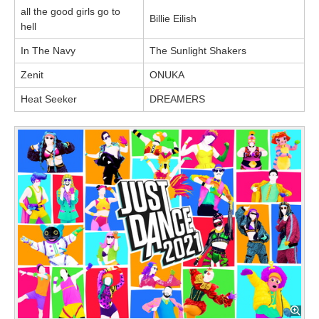
all the good girls go to
Billie Eilish
hell
In The Navy
The Sunlight Shakers
Zenit
ONUKA
Heat Seeker
DREAMERS