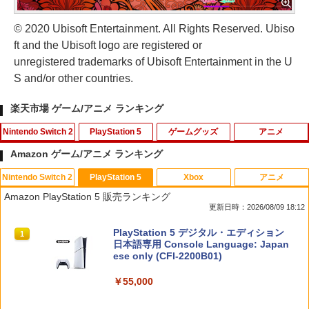
© 2020 Ubisoft Entertainment. All Rights Reserved. Ubiso
ft and the Ubisoft logo are registered or
unregistered trademarks of Ubisoft Entertainment in the U
S and/or other countries.
楽天市場 ゲーム/アニメ ランキング
Nintendo Switch 2
PlayStation 5
ゲームグッズ
アニメ
Amazon ゲーム/アニメ ランキング
Nintendo Switch 2
PlayStation 5
Xbox
アニメ
【楽天ブックス限定特典】ドンキーコン
カプコン 【PS5】レッド・デッド・リデ
【中古】ぼくとシムのまち リゾートに元
デザート・ローズ 砂の薔薇 雪の黙示録
1
1
1
1
Amazon PlayStation 5 販売ランキング
グ バナンザ(「スーパーマリオ」ステッ
ンプション [ELJM-30880 PS5 レッドデ
気をとりもどそう! (特典無し)
【Blu-ray】 [ 新谷かおる ]
更新日時：2026/08/09 18:12
カー2種)
ッドリデンプション]
￥229
￥3,573
スプラトゥーン レイダース|オンライン
PlayStation 5 デジタル・エディション
1
1
￥7,902
￥5,790
コード版
日本語専用 Console Language: Japan
ese only (CFI-2200B01)
￥5,832
Switch2 ケース 即納 スイッチ2 Nintend
2
￥55,000
【送料無料】劇場版「鬼滅の刃」無限城
[Switch 2] マリオテニス フィーバー
【新品】PS5ソフト デジモンストーリー
2
2
2
o Switch Lite 対応 スイッチ スイッチツ
編 第一章 猗窩座再来(通常版)【Blu-ra
（ダウンロード版） ※6,400ポイント
タイムストレンジャー【都城店】
ー ニンテンドー カバー ポーチ キャリン
y】/アニメーション[Blu-ray]【返品種別
までご利用可 ■