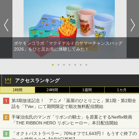
ポケモンコラボ「マクドナルドのサマーチャンスバッグ
2026」をひと足お先に体験してみた！
●
●
●
●
●
●
●
アクセスランキング
1時間
24時間
1週間
1カ月
第3期放送記念！ アニメ「薬屋のひとりごと」第1期・第2期全
話を「TVer」にて期間限定で順次無料配信開始
手塚治虫氏のマンガ「リボンの騎士」を原案とするNetflix映画
「THE RIBBON HERO リボンヒーロー」本日配信開始
「オクトパストラベラー」70%オフで1,643円！ もうすぐ終了の