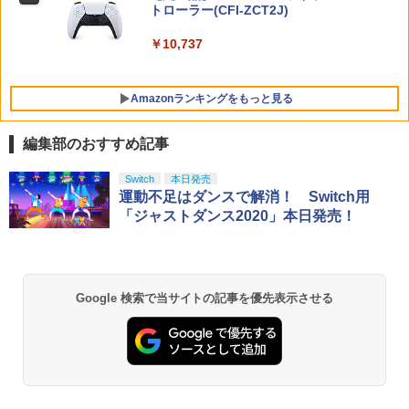
★
トローラー(CFI-ZCT2J)
￥8,518
￥5,423
【中古】ワイヤレスコントローラー (DU
￥5,000
5
￥6,590
￥10,737
ALSHOCK 4) ジェット・ブラック 【メ
ーカー生産終了】
￥3,720
Amazonランキングをもっと見る
編集部のおすすめ記事
【純正品】Xbox ワイヤレス コントロー
劇場版「鬼滅の刃」無限城編 第一章 猗
Switch
本日発売
1
1
ラー + USB-C® ケーブル
窩座再来 通常版 [Blu-ray]
運動不足はダンスで解消！ Switch用
「ジャストダンス2020」本日発売！
￥8,300
￥3,982
【純正品】Xbox ワイヤレス コントロー
2
Google 検索で当サイトの記事を優先表示させる
劇場版「鬼滅の刃」無限城編 第一章 猗
ラー (ロボット ホワイト)
2
窩座再来 通常版 [DVD]
￥7,681
￥3,523