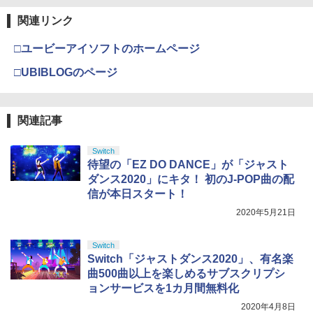
【純正品】Xbox ワイヤレス コントロー
3
ラー (カーボンブラック)
関連リンク
【Amazon.co.jp限定】劇場版モノノ怪
3
第三章 蛇神 (Amazon.co.jp限定オリジ
￥8,020
ナル三方背収納ケース付きコレクション)
□ユービーアイソフトのホームページ
(オリジナル特典:オリジナル巾着＋メー
カー特典:【坤と離】二振りの剣、十翼よ
□UBIBLOGのページ
り来たる！スタジオ描き下ろしイラスト
【純正品】Xbox 充電式バッテリー + US
4
ボード付) [Blu-ray]
B-C ケーブル
￥10,780
関連記事
￥2,618
Switch
待望の「EZ DO DANCE」が「ジャスト
劇場版「鬼滅の刃」無限城編 第一章 猗
4
ダンス2020」にキタ！ 初のJ-POP曲の配
窩座再来 完全生産限定版 [Blu-ray]
【国内正規品】Thrustmaster スラスト
5
信が本日スタート！
マスター TH8S シフター - PC、PS4、P
￥8,698
S5、PS5 Pro、Xbox One、Xbox Serie
2020年5月21日
s X|S 対応の高精度 H パターン シフター
Switch
￥14,141
Switch「ジャストダンス2020」、有名楽
『映画 ラブライブ！蓮ノ空女学院スクー
5
曲500曲以上を楽しめるサブスクリプシ
ルアイドルクラブ Bloom Garden Part
ョンサービスを1カ月間無料化
y』Blu-ray（特装限定版）
2020年4月8日