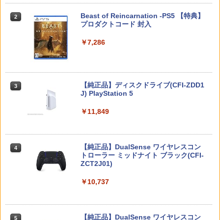
グケース 新型 ジョイコン ソフト ケーブ
A】
￥5,800
ルなど 収納可能 ギフト プレゼント シン
スプラトゥーン レイダース -Switch2
Beast of Reincarnation -PS5 【特典】
2
2
￥7,979
プル 無地 黒 ピンク 黄色 赤 青 送料無料
プロダクトコード 封入
￥4,400
￥6,447
￥1,100
￥7,286
コーエーテクモゲームス 真・三國無双2
【特典】ほの暮しの庭 switch2版(【初
3
3
with 猛将伝 Remastered【PS5】 ELJM
劇場版 転生したらスライムだった件 蒼
回外付特典】切り取れるクリアカード)
3
30997 [ELJM30997]
海の涙編 (Blu-ray通常版)【Blu-ray】 [
Switch2 ケース 即納 パステルカラー か
3
岡咲美保 ]
￥8,118
わいい Nintendo スイッチ2 対応 スイッ
Nintendo Switch 2(日本語・国内専用)
【純正品】ディスクドライブ(CFI-ZDD1
3
3
￥6,340
チ スイッチツー ニンテンドー カバー ポ
J) PlayStation 5
￥4,976
ーチ ストラップ 新型 ジョイコン ソフト
￥55,491
ケーブル 収納可能 クリスマス ギフト プ
￥11,849
レゼント 送料無料
amiibo すりみ連合セット[フウカ【レイ
【特典】SILENT HILL: Townfall(【早期
4
4
ダース】/ウツホ【レイダース】/マンタ
購入封入特典】DLCチラシ)
ルパン三世 VS 名探偵コナン【Blu-ray】
￥2,100
4
ロー【レイダース】]（スプラトゥーンシ
[ 栗田貫一 ]
【純正品】DualSense ワイヤレスコン
リーズ）
ニンテンドープリペイド番号 9000円|オ
4
￥6,507
4
トローラー ミッドナイト ブラック(CFI-
ンラインコード版
￥5,104
ZCT2J01)
￥8,137
【中古】龍が如く 極2 - PS4
4
￥9,000
￥10,737
￥2,480
オリ特付【10/01発売日お届け☆予約】
5
【新品】【PS5】真・三國無双2 with 猛
【中古】【Blu−ray】交響詩篇エウレカ
【特典】進撃の巨人3 Switch2版(【早
5
5
将伝 Remastered［PS5版］★浅草マッ
セブン Blu−ray BOX 1 初回限定生
期購入封入特典】DLC)
ニンテンドープリペイド番号 5000円|オ
5
ハオリジナル特典アクリルコースター付
産 ブックレット付 / 京田知己【監督】
【純正品】DualSense ワイヤレスコン
ンラインコード版
5