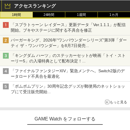
アクセスランキング
1時間
24時間
1週間
1カ月
「スプラトゥーン レイダース」更新データ「Ver.1.1.1」が配信
開始。ブキやステージに関する不具合を修正
バーガーキング、2026年“ワンパウンダーシリーズ”第3弾「ダー
ティ ザ・ワンパウンダー」を8月7日発売
「特製ガーリックマヨソース」を使用した超大型チーズバーガー
「キングダム ハーツ」のステッカーセットが映画「トイ・スト
ーリー5」の入場特典として配布決定！
本日8月7日より先着・数量限定で配布
「ファイナルファンタジーXIV」緊急メンテへ。Switch2版のデ
ータロード不具合を最適化
「ポムポムプリン」30周年記念グッズが郵便局のネットショッ
プにて受注販売開始
「おもちもちもちクッション」など今年だけの限定商品が登場
もっと見る
GAME Watch をフォローする