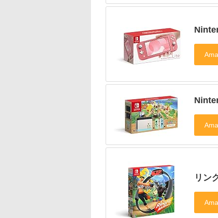
Nint
Nin
リング