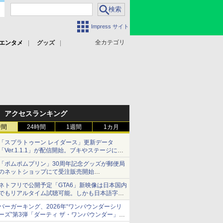
Impress サイト
全カテゴリ
エンタメ
グッズ
アクセスランキング
時間
24時間
1週間
1カ月
「スプラトゥーン レイダース」更新データ
「Ver.1.1.1」が配信開始。ブキやステージに関
する不具合を修正
「ポムポムプリン」30周年記念グッズが郵便局
のネットショップにて受注販売開始
「おもちもちもちクッション」など今年だけの
ネトフリで公開予定「GTA6」新映像は日本国内
限定商品が登場
でもリアルタイム試聴可能。しかも日本語字幕
付き
バーガーキング、2026年“ワンパウンダーシリ
Netflixから公式回答あり
ーズ”第3弾「ダーティ ザ・ワンパウンダー」を
8月7日発売