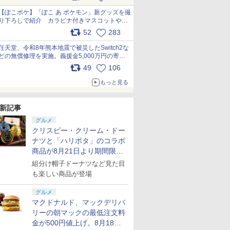
【ぽこポケ】「ぽこ あ ポケモン」新グッズを撮
り下ろしで紹介 カラビナ付きマスコットやス
クエアポーチが仲間入り
52
283
pic.x.com/XmVAgBxaW5
任天堂、令和8年熊本地震で被災したSwitch2な
どの無償修理を実施。義援金5,000万円の寄付
も発表 pic.x.com/BAYsMfUfUC
49
106
もっと見る
新記事
グルメ
クリスピー・クリーム・ドー
ナツと「ハリポタ」のコラボ
商品が8月21日より期間限定
で発売
組分け帽子ドーナツなど見た目
も楽しい商品が登場
グルメ
マクドナルド、マックデリバ
リーの朝マックの最低注文料
金が500円値上げ。8月18日