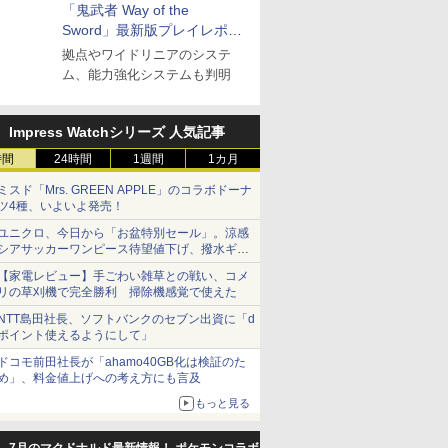
「鬼武者 Way of the
Sword」最新版プレイレポー
ト
拠点やワイドリニアのシステ
ム、能力強化システムも判明
Impress Watchシリーズ 人気記事
時間
24時間
1週間
1カ月
ミスド「Mrs. GREEN APPLE」のコラボドーナ
ツ4種、いよいよ発売！
ユニクロ、今日から「お盆特別セール」。涼感
シアサッカーワンピース待望値下げ、撥水ギア
ショーツは1990円に
【家電レビュー】手ごわい雑草との戦い、コメ
リの草刈機で完全勝利 掃除機感覚で使えた
NTT島田社長、ソフトバンクのセブン出資に「d
ポイント使えるようにして」
ドコモ前田社長が「ahamo40GB化は検証のた
め」、料金値上げへの考え方にも言及
もっと見る