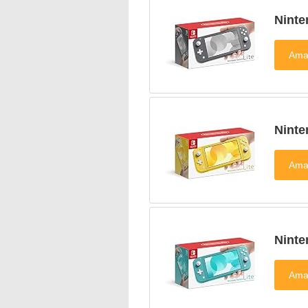
Nint
Nint
Nint