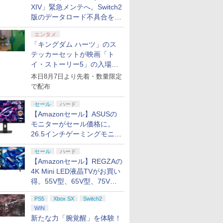
XIV」緊急メンテへ。Switch2
版のデータロード不具合を最
適化
エンタメ
「キングダム ハーツ」のス
テッカーセットが映画「ト
イ・ストーリー5」の入場特
典として配布決定！
本日8月7日より先着・数量限定
で配布
セール
ハード
【Amazonセール】ASUSの
モニターがセール価格に。
26.5インチゲーミングモニタ
ー「ROG Strix OLED
セール
ハード
XG27ACDMS」限定モデルも
【Amazonセール】REGZAの
お買い得
4K Mini LED液晶TVがお買い
得。55V型、65V型、75V型
の2026年モデルがラインナ
PS5
Xbox SX
Switch2
ップ
WIN
新たな力「腕覚醒」を体験！