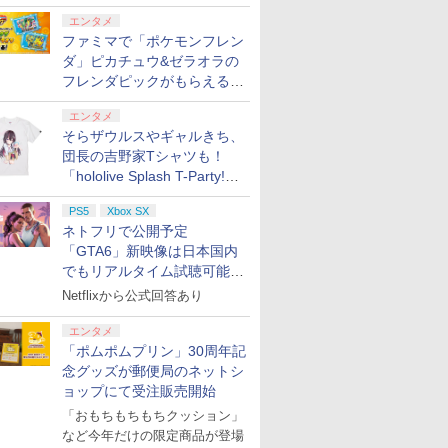
より1,500円から受付
エンタメ
ファミマで「ポケモンフレン
ダ」ピカチュウ&ゼラオラの
フレンダピックがもらえるキ
ャンペーン開催！
エンタメ
そらザウルスやギャルきち、
団長の吉野家Tシャツも！
「hololive Splash T-Party!」
全Tシャツラインナップ公開
PS5
Xbox SX
＆オンライン販売開始
ネトフリで公開予定
「GTA6」新映像は日本国内
でもリアルタイム試聴可能。
しかも日本語字幕付き
Netflixから公式回答あり
エンタメ
「ポムポムプリン」30周年記
念グッズが郵便局のネットシ
ョップにて受注販売開始
「おもちもちもちクッション」
など今年だけの限定商品が登場