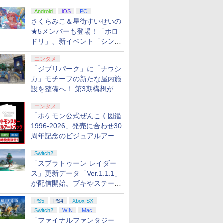
Android
iOS
PC
さくらみこ＆星街すいせいの
★5メンバーも登場！「ホロ
ドリ」、新イベント「シンク
ロする夏のスパークル」がス
エンタメ
タート
「ジブリパーク」に「ナウシ
カ」モチーフの新たな屋内施
設を整備へ！ 第3期構想が公
開
エンタメ
「ポケモン公式ぜんこく図鑑
1996-2026」発売に合わせ30
周年記念のビジュアルアート
ブック3冊同時発売が決定
Switch2
「スプラトゥーン レイダー
ス」更新データ「Ver.1.1.1」
が配信開始。ブキやステージ
に関する不具合を修正
PS5
PS4
Xbox SX
Switch2
WIN
Mac
「ファイナルファンタジー