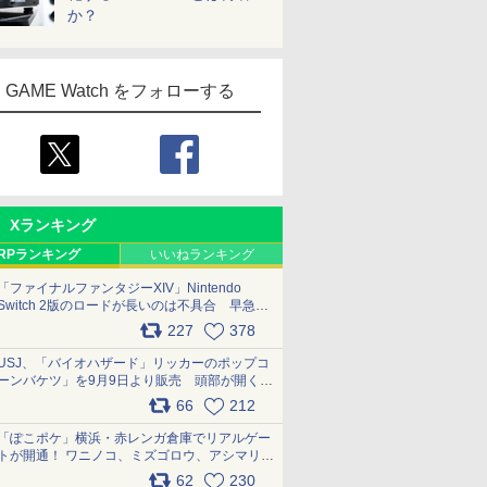
か？
GAME Watch をフォローする
Xランキング
RPランキング
いいねランキング
「ファイナルファンタジーXIV」Nintendo
Switch 2版のロードが長いのは不具合 早急に
アップデートできるよう対応中
227
378
pic.x.com/s9S3nRCAGa
USJ、「バイオハザード」リッカーのポップコ
ーンバケツ」を9月9日より販売 頭部が開く仕
組み。味は恐怖を堪のう「味噌フレーバー」
66
212
pic.x.com/81MuXGahVM
「ぽこポケ」横浜・赤レンガ倉庫でリアルゲー
トが開通！ ワニノコ、ミズゴロウ、アシマリ登
場シーンをレポート pic.x.com/LDgEByVl6D
62
230