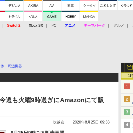
Switch2
Xbox SX
PC
アニメ
テーマパーク
グルメ
 Vita
3DS
アーケード
VR
本体・周辺機器
1
h本体、今週も火曜9時過ぎにAmazonにて販
吹越友一
2020年8月25日 09:33
8月25日9時ごろ販売再開