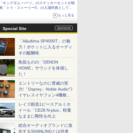
「キングダム ハーツ」のステッカーセットが映
「特製ガーリックマヨソース」を使用した超大
画「トイ・ストーリー5」の入場特典として配
型チーズバーガー
布決定！
もっと見る
本日8月7日より先着・数量限定で配布
Special Site
「A&ultima SP4000T」の魅
力！ポケットに入るオーディ
オの醍醐味
鳥肌ものの「DENON
HOME」サウンドを体感し
た！
エントリーなのに脅威の実
力!「Osprey」Noble Audioワ
イヤレスイヤフォン4機種を
一気に聴く
レイズ鍛造1ピースアルミホ
イール「CE28 N-plus」軽量
なままに剛性を向上
総合オーディオブランドに進
化するSHANLINGとは何者