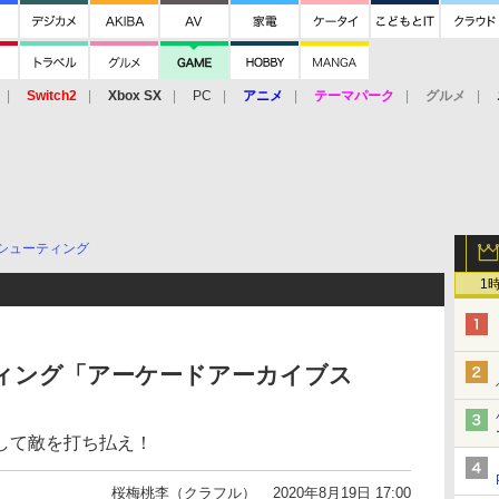
Switch2
Xbox SX
PC
アニメ
テーマパーク
グルメ
 Vita
3DS
アーケード
VR
シューティング
1
ューティング「アーケードアーカイブス
して敵を打ち払え！
桜梅桃李（クラフル）
2020年8月19日 17:00