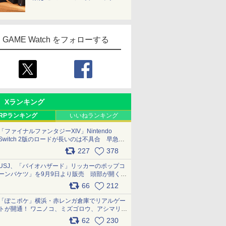
GAME Watch をフォローする
Xランキング
RPランキング
いいねランキング
「ファイナルファンタジーXIV」Nintendo
Switch 2版のロードが長いのは不具合 早急に
アップデートできるよう対応中
227
378
pic.x.com/s9S3nRCAGa
USJ、「バイオハザード」リッカーのポップコ
ーンバケツ」を9月9日より販売 頭部が開く仕
組み。味は恐怖を堪のう「味噌フレーバー」
66
212
pic.x.com/81MuXGahVM
「ぽこポケ」横浜・赤レンガ倉庫でリアルゲー
トが開通！ ワニノコ、ミズゴロウ、アシマリ登
場シーンをレポート pic.x.com/LDgEByVl6D
62
230