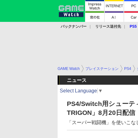
バックナンバー
リリース送付先
PS5
モバイル
eスポーツ
クラウド
PS
GAME Watch
プレイステーション
PS4
ニュース
Select Language
▼
PS4/Switch用シ
TRIGON」8月20日配信
「スーパー戦闘機」を使いこな