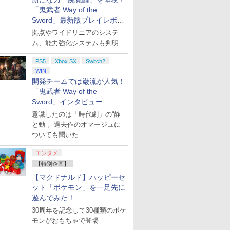
「鬼武者 Way of the
Sword」最新版プレイレポー
ト
拠点やワイドリニアのシステ
ム、能力強化システムも判明
PS5
Xbox SX
Switch2
WIN
開発チームでは巌流が人気！
「鬼武者 Way of the
Sword」インタビュー
意識したのは「時代劇」の“静
と動”。過去作のオマージュに
ついても聞いた
エンタメ
【特別企画】
【マクドナルド】ハッピーセ
ット「ポケモン」を一足先に
遊んでみた！
30周年を記念して30種類のポケ
モンがおもちゃで登場