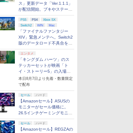
ス」更新データ「Ver.1.1.1」
が配信開始。ブキやステージ
に関する不具合を修正
PS5
PS4
Xbox SX
Switch2
WIN
Mac
「ファイナルファンタジー
XIV」緊急メンテへ。Switch2
版のデータロード不具合を最
適化
エンタメ
「キングダム ハーツ」のス
テッカーセットが映画「ト
イ・ストーリー5」の入場特
典として配布決定！
本日8月7日より先着・数量限定
で配布
セール
ハード
【Amazonセール】ASUSの
モニターがセール価格に。
26.5インチゲーミングモニタ
ー「ROG Strix OLED
セール
ハード
XG27ACDMS」限定モデルも
【Amazonセール】REGZAの
お買い得