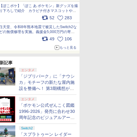
【ぽこポケ】「ぽこ あ ポケモン」新グッズを撮
り下ろしで紹介 カラビナ付きマスコットやス
クエアポーチが仲間入り
52
283
pic.x.com/XmVAgBxaW5
任天堂、令和8年熊本地震で被災したSwitch2な
どの無償修理を実施。義援金5,000万円の寄付
も発表 pic.x.com/BAYsMfUfUC
49
106
もっと見る
新記事
エンタメ
「ジブリパーク」に「ナウシ
カ」モチーフの新たな屋内施
設を整備へ！ 第3期構想が公
開
エンタメ
「ポケモン公式ぜんこく図鑑
1996-2026」発売に合わせ30
周年記念のビジュアルアート
ブック3冊同時発売が決定
Switch2
「スプラトゥーン レイダー