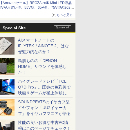
【Amazonセール】REGZAの4K Mini LED液晶
アイスカップに入ったスライムやわたぼう、ベ
TVがお買い得。55V型、65V型、75V型の2026
ビーサタンなどがオリジナルアートで登場
年モデルがラインナップ
もっと見る
Special Site
AIスマートノートの
iFLYTEK「AINOTE 2」はな
ぜ魅力的なのか？
鳥肌ものの「DENON
HOME」サウンドを体感し
た！
ハイグレードテレビ「TCL
Q7D Pro」。圧巻の色彩美で
映画＆ゲームが極上体験に
SOUNDPEATSのイヤカフ型
イヤフォン「UU2イヤーカ
フ」をイヤカフマニアが語る
性能の良いお得な中古PC情
報はこのページでチェック！