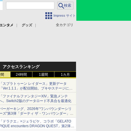
Impress サイト
全カテゴリ
エンタメ
グッズ
アクセスランキング
時間
24時間
1週間
1カ月
「スプラトゥーン レイダース」更新データ
「Ver.1.1.1」が配信開始。ブキやステージに関
する不具合を修正
「ファイナルファンタジーXIV」緊急メンテ
へ。Switch2版のデータロード不具合を最適化
バーガーキング、2026年“ワンパウンダーシリ
ーズ”第3弾「ダーティ ザ・ワンパウンダー」を
8月7日発売
「ドラクエ」×ジェラピケ、コラボ「GELATO
「特製ガーリックマヨソース」を使用した超大
PIQUE encounters DRAGON QUEST」第2弾が
型チーズバーガー
本日発売