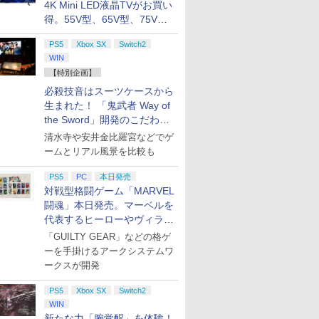
4K Mini LED液晶TVがお買い
得。55V型、65V型、75V型
の2026年モデルがラインナ
PS5
Xbox SX
Switch2
ップ
WIN
【特別企画】
必殺技音はスーツケースから
生まれた！ 「鬼武者 Way of
the Sword」開発のこだわり
を目撃！
清水寺や安井金比羅宮などでゲ
ームとリアル風景を比較も
PS5
PC
本日発売
対戦型格闘ゲーム「MARVEL
闘魂」本日発売。マーベルを
代表するヒーローやヴィラン
たちが登場
「GUILTY GEAR」などの格ゲ
ーを手掛けるアークシステムワ
ークスが開発
PS5
Xbox SX
Switch2
WIN
新たな力「腕覚醒」を体験！