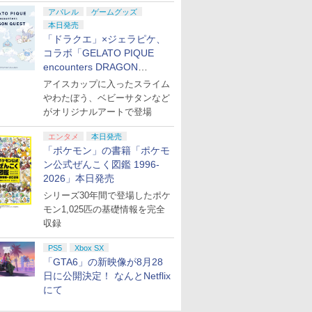
アパレル
ゲームグッズ
本日発売
「ドラクエ」×ジェラピケ、
コラボ「GELATO PIQUE
encounters DRAGON
QUEST」第2弾が本日発売
アイスカップに入ったスライム
やわたぼう、ベビーサタンなど
がオリジナルアートで登場
エンタメ
本日発売
「ポケモン」の書籍「ポケモ
ン公式ぜんこく図鑑 1996-
2026」本日発売
シリーズ30年間で登場したポケ
モン1,025匹の基礎情報を完全
収録
PS5
Xbox SX
「GTA6」の新映像が8月28
日に公開決定！ なんとNetflix
にて