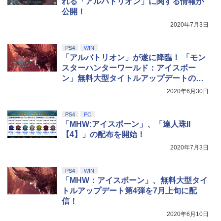
れる「アルバトリオン」に関する情報が
【Amazon.co.jp限定】劇場版モノノ怪
公開！
5
第三章 蛇神 (オリジナル特典:オリジナル
2020年7月3日
巾着＋メーカー特典:【坤と離】二振りの
剣、十翼より来たる！スタジオ描き下ろ
しイラストボード付) [DVD]
PS4
WIN
「アルバトリオン」が遂に降臨！ 「モン
￥8,800
スターハンターワールド：アイスボー
ン」無料大型タイトルアップデートの配
信日が決定
2020年6月30日
PS4
PC
「MHW:アイスボーン」、「達人珠II
【4】」の配布を開始！
2020年7月3日
PS4
WIN
「MHW：アイスボーン」、無料大型タイ
トルアップデート第4弾を7月上旬に配
信！
2020年6月10日