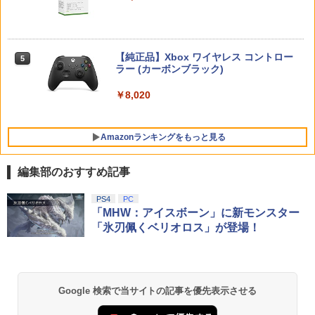
￥9,000
￥10,737
￥8,000
NewスーパーマリオブラザーズWii ノコ
5
【レビュー評価上昇中】 新型 PS5 Slim /
4
ノコエアホッケー
PS5 Pro 冷却ファン PS5スリム用 冷却
劇場版「鬼滅の刃」無限城編 第一章 猗
5
ファン 自動温度検出 3段階風速調整 LED
【純正品】Xbox ワイヤレス コントロー
窩座再来(完全生産限定版)【Blu-ray】 [
ニンテンドープリペイド番号 5000円|オ
5
5
￥1,254
ライト USB付き 低騒音 急速冷却 放熱
【純正品】DualSense ワイヤレスコン
ラー (カーボンブラック)
吾峠呼世晴 ]
ンラインコード版
5
ELDEN RING Tarnished Edition Swit
5
プレステ5スリム用 ディスク/デジタル版
トローラー(CFI-ZCT2J)
ch2版
対応 PS5 周辺機器 PS5 Pro 新型PS5
￥8,020
￥8,690
￥5,000
￥10,737
￥8,298
￥2,580
Amazonランキングをもっと見る
【送料無料】【PS5/PS5 Slim/PS5 Pro対
5
編集部のおすすめ記事
応】PS5 Slim 横置きスタンド 放熱改善
転倒防止 地震対策 傷付き防止 新型PS5
【Amazon.co.jp限定】劇場版モノノ怪
PS4
PC
1
スタンド PS5/PS5 スリム 通常版とデジ
第三章 蛇神 (Amazon.co.jp限定オリジ
「MHW：アイスボーン」に新モンスター
タル版両対応 PS5周辺機器
ナル三方背収納ケース付きコレクション)
「氷刃佩くベリオロス」が登場！
(オリジナル特典:オリジナル巾着＋メー
￥3,576
カー特典:【坤と離】二振りの剣、十翼よ
り来たる！スタジオ描き下ろしイラスト
ボード付) [Blu-ray]
Google 検索で当サイトの記事を優先表示させる
￥10,780