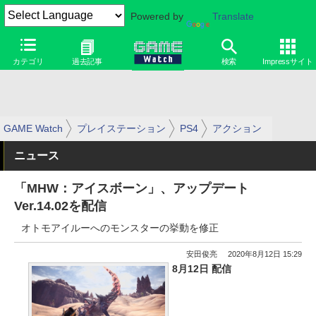
Powered by
Translate
カテゴリ
過去記事
検索
Impressサイト
GAME Watch
プレイステーション
PS4
アクション
ニュース
「MHW：アイスボーン」、アップデート
Ver.14.02を配信
オトモアイルーへのモンスターの挙動を修正
安田俊亮
2020年8月12日 15:29
8月12日 配信