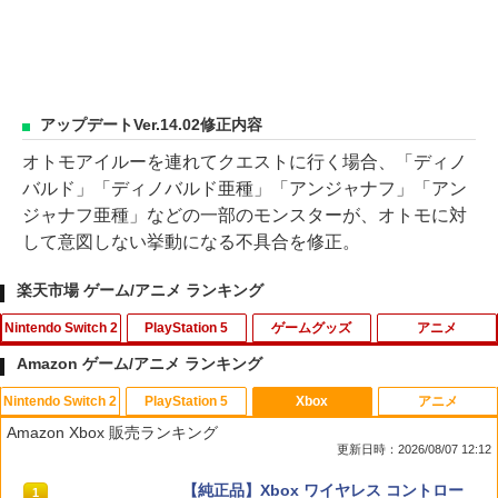
アップデートVer.14.02修正内容
オトモアイルーを連れてクエストに行く場合、「ディノ
バルド」「ディノバルド亜種」「アンジャナフ」「アン
ジャナフ亜種」などの一部のモンスターが、オトモに対
して意図しない挙動になる不具合を修正。
楽天市場 ゲーム/アニメ ランキング
Nintendo Switch 2
PlayStation 5
ゲームグッズ
アニメ
Amazon ゲーム/アニメ ランキング
Nintendo Switch 2
PlayStation 5
Xbox
アニメ
任天堂 【Switch2】スーパーマリオブラ
PS5 縦置きスタンド PlayStation5 / PS5
【中古】マリオパーティDS
【お買い物マラソン！ポイント5倍★8/1
1
1
1
1
Amazon Xbox 販売ランキング
ザーズ ワンダー Nintendo Switch 2 Edi
Slim / PS5 Pro 用 縦置き スタンド 円形
1 01：59まで】 0174 中古BD＃ 魔法少
更新日時：2026/08/07 12:12
tion ＋ みんなでリンリンパーク [NXS-P
安定感UP ブラック ブルー シルバー グ
女まどか☆マギカ ポータブル スペシャ
￥251
-AQMXB NSW2 ス-パ-マリオブラザ-ズ
レー ゲームアクセサリー ◇ALW-P5216
ル映像収録 Blu-rayDisc
スプラトゥーン レイダース|オンライン
PlayStation 5 デジタル・エディション
【純正品】Xbox ワイヤレス コントロー
ワンダ- ミンナデリンリンパ-ク]
【メール便】 | プレーステーション プレ
1
1
1