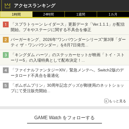
アクセスランキング
1時間
24時間
1週間
1カ月
「スプラトゥーン レイダース」更新データ「Ver.1.1.1」が配信
開始。ブキやステージに関する不具合を修正
バーガーキング、2026年“ワンパウンダーシリーズ”第3弾「ダー
ティ ザ・ワンパウンダー」を8月7日発売
「特製ガーリックマヨソース」を使用した超大型チーズバーガー
「キングダム ハーツ」のステッカーセットが映画「トイ・スト
ーリー5」の入場特典として配布決定！
本日8月7日より先着・数量限定で配布
「ファイナルファンタジーXIV」緊急メンテへ。Switch2版のデ
ータロード不具合を最適化
「ポムポムプリン」30周年記念グッズが郵便局のネットショッ
プにて受注販売開始
「おもちもちもちクッション」など今年だけの限定商品が登場
もっと見る
GAME Watch をフォローする