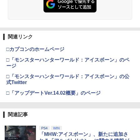
劇場版「鬼滅の刃」無限城編 第一章 猗
2
窩座再来 通常版 [Blu-ray]
￥3,964
関連リンク
□カプコンのホームページ
劇場版「鬼滅の刃」無限城編 第一章 猗
□「モンスターハンターワールド：アイスボーン」のペ
3
窩座再来 通常版 [DVD]
ージ
￥3,523
□「モンスターハンターワールド：アイスボーン」の公
式Twitter
□「アップデートVer.14.02概要」のページ
劇場版「鬼滅の刃」無限城編 第一章 猗
4
窩座再来 完全生産限定版 [Blu-ray]
関連記事
￥8,698
PS4
WIN
「MHW:アイスボーン」、新たに追加さ