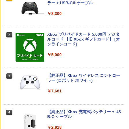
コード版
日本語専用 Console Language: Japan
ラー + USB-C® ケーブル
イステーション プレステ プレステ5 プレ
￥550
ese only (CFI-2200B01)
イステーション5 スタンド 収納
￥7,570
￥5,832
￥8,300
【中古】ガンダムアサルトサヴァイブ P
2
￥55,000
￥1,380
SP the Best
真奈美&ナミ スプライト【Blu-ray】 [ 有
2
コナミデジタルエンタテインメント 【S
村しのぶ ]
2
￥406
Xbox プリペイドカード 5,000円 デジタ
witch】パワフルプロ野球2026-2027 [H
2
スプラトゥーン レイダース -Switch2
Beast of Reincarnation -PS5 【特典】
ルコード 【旧 Xbox ギフトカード】 [オ
2
AC-P-BQPYA NSW パワフルプロヤキュ
PS5（CFI-2000）用 ホコリキャッチャ
2
￥4,400
2
プロダクトコード 封入
ンラインコード]
ウ 2026-2027]
ーII（ブラック） ANS-PSV031BK GA45
￥6,455
73201420831 アンサー【ゲーム周辺機
【中古】【PS4】ファークライ5
3
器】【PS5-CFI-2XXXシリーズ専用（通
￥7,286
￥5,000
￥7,620
常版/デジタル・エディション）】
￥843
機動戦士ガンダム 閃光のハサウェイ(4K
3
￥1,600
ULTRA HD Blu-ray)【4K ULTRA HD】 [
小野賢章 ]
【純正品】Xbox ワイヤレス コントロー
空の軌跡 the 2nd Nintendo Switch 2 E
3
3
Nintendo Switch 2(日本語・国内専用)
【純正品】ディスクドライブ(CFI-ZDD1
3
ラー (ロボット ホワイト)
3
dition 通常版 【Switch2】 NXS-P-BTW
J) PlayStation 5
MC
￥5,601
￥55,871
【8/4-11 当店P5倍!&マラソン!】PS5 縦
￥7,681
3
【セット商品】Minecraft ぷっくりっ
4
￥11,849
置き スタンド 転倒防止 地震対策 傷付き
￥7,696
たいシール クリーパー＆エンダーマン
防止 放熱改善 簡単取り付け Ps5 Slim/P
+ Minecraft ぷっくりったいシール モ
s5 Pro/Ps5 対応 プレイステーション5 P
舞台「忍たま乱太郎」～みんなニコニ
4
チーフ
layStation 5
コ、はい、どうぞ!の段～【Blu-ray】 [
【純正品】Xbox 充電式バッテリー + US
4
【純正品】DualSense ワイヤレスコン
早川維織 ]
B-C ケーブル
ニンテンドープリペイド番号 9000円|オ
4
【新品】Switch2 ゲームソフト ゼルダの
4
4
￥1,210
￥1,698
トローラー ミッドナイト ブラック(CFI-
ンラインコード版
伝説 ブレス オブ ザ ワイルド Nintendo
ZCT2J01)
Switch 2 Edition
￥8,580
￥2,618