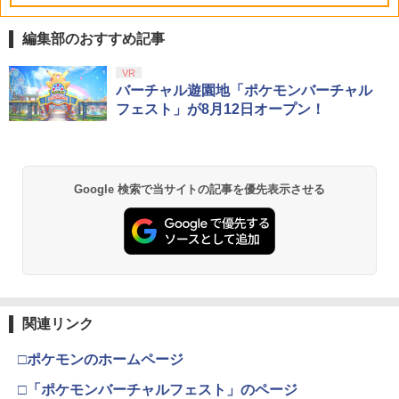
￥14,850
編集部のおすすめ記事
PlayStation 5 デジタル・エディション
【純正品】Xbox ワイヤレス コントロー
【Amazon.co.jp限定】劇場版モノノ怪
VR
1
1
1
日本語専用 Console Language: Japan
ラー + USB-C® ケーブル
第三章 蛇神 (Amazon.co.jp限定オリジ
バーチャル遊園地「ポケモンバーチャル
ese only (CFI-2200B01)
ナル三方背収納ケース付きコレクション)
フェスト」が8月12日オープン！
(オリジナル特典:オリジナル巾着＋メー
￥8,300
カー特典:【坤と離】二振りの剣、十翼よ
￥55,000
り来たる！スタジオ描き下ろしイラスト
ボード付) [Blu-ray]
Xbox プリペイドカード 5,000円 デジタ
2
Google 検索で当サイトの記事を優先表示させる
￥10,780
Beast of Reincarnation -PS5 【特典】
ルコード 【旧 Xbox ギフトカード】 [オ
2
プロダクトコード 封入
ンラインコード]
￥7,286
￥5,000
劇場版「鬼滅の刃」無限城編 第一章 猗
2
窩座再来 通常版 [Blu-ray]
￥3,964
【純正品】Xbox ワイヤレス コントロー
3
関連リンク
【純正品】ディスクドライブ(CFI-ZDD1
ラー (ロボット ホワイト)
3
J) PlayStation 5
□ポケモンのホームページ
￥7,681
￥11,849
劇場版「鬼滅の刃」無限城編 第一章 猗
□「ポケモンバーチャルフェスト」のページ
3