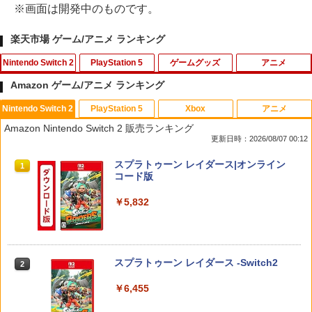
※画面は開発中のものです。
楽天市場 ゲーム/アニメ ランキング
Nintendo Switch 2
PlayStation 5
ゲームグッズ
アニメ
Amazon ゲーム/アニメ ランキング
Nintendo Switch 2
PlayStation 5
Xbox
アニメ
PlayVital 新型Switch2対応 親指グリッ
【中古】四女神オンライン CYBER DIM
「お隣の天使様にいつの間にか駄目人間
1
1
1
Amazon Nintendo Switch 2 販売ランキング
プキャップ 4個セット ジョイコン対応シ
ENSION NEPTUNE - PS4
にされていた件2」Vol.3【Blu-ray】 [ 佐
更新日時：2026/08/07 00:12
リコン素材 快適フィット スイッチ2対応
伯さん ]
滑り止めスティックカバー
￥350
スプラトゥーン レイダース|オンライン
1
￥7,821
コード版
￥990
￥5,832
【中古】おいでよ どうぶつの森
スーパーの裏でヤニ吸うふたり Vol.1【B
2
2
【当店独自で＋P10倍★要エントリー】
lu-ray】 [ 地主 ]
2
【新品即納】[ACC][Switch2] まるごと
￥350
収納バッグ for Nintendo Swich 2(ニン
￥8,494
スプラトゥーン レイダース -Switch2
2
テンドースイッチ2) メタモン 任天堂ラ
イセンス商品 HORI(NSX-164)(2026071
￥6,455
6)
【楽天ブックス限定全巻購入特典】春夏
【中古】アイドルマスター アニメ& G4
3
3