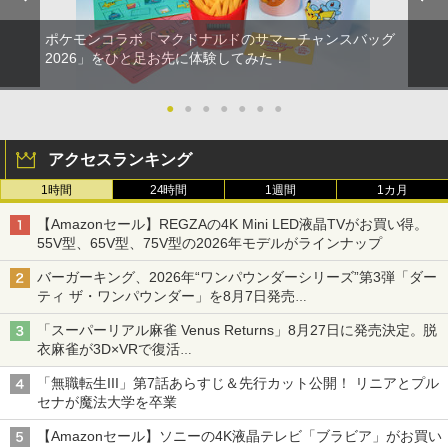
ポケモンコラボ「マクドナルドのサマーチャンスバッグ
2026」をひと足お先に体験してみた！
●
●
●
●
●
●
●
アクセスランキング
1時間
24時間
1週間
1カ月
【Amazonセール】REGZAの4K Mini LED液晶TVがお買い得。
55V型、65V型、75V型の2026年モデルがラインナップ
バーガーキング、2026年“ワンパウンダーシリーズ”第3弾「ダー
ティ ザ・ワンパウンダー」を8月7日発売
「特製ガーリックマヨソース」を使用した超大型チーズバーガー
「スーパーリアル麻雀 Venus Returns」8月27日に発売決定。脱
衣麻雀が3D×VRで復活
発売から2週間は20%オフになるセールが実施
「無職転生III」第7話あらすじ＆先行カット公開！ リニアとプル
セナが魔法大学を卒業
【Amazonセール】ソニーの4K液晶テレビ「ブラビア」がお買い