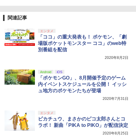
窩座再来 通常版 [DVD]
【純正品】Xbox 充電式バッテリー + US
4
￥3,523
【純正品】DualSense ワイヤレスコン
B-C ケーブル
4
関連記事
トローラー ミッドナイト ブラック(CFI-
ZCT2J01)
￥2,618
エンタメ
￥10,737
「ココ」の重大発表も！ ポケモン、「劇
劇場版「鬼滅の刃」無限城編 第一章 猗
4
場版ポケットモンスター ココ」のweb特
窩座再来 完全生産限定版 [Blu-ray]
別番組を配信
【純正品】Xbox ワイヤレス コントロー
5
￥8,698
【純正品】DualSense ワイヤレスコン
ラー (カーボンブラック)
2020年8月2日
5
トローラー(CFI-ZCT2J)
￥8,020
Android
iOS
￥10,737
「ポケモンGO」、8月開催予定のゲーム
【Amazon.co.jp限定】劇場版モノノ怪
5
内イベントスケジュールを公開！ イッシ
第三章 蛇神 (オリジナル特典:オリジナル
ュ地方のポケモンたちが登場
巾着＋メーカー特典:【坤と離】二振りの
剣、十翼より来たる！スタジオ描き下ろ
2020年7月31日
しイラストボード付) [Blu-ray]
￥9,900
エンタメ
ピカチュウ、まさかのピコ太郎さんとコ
ラボ！ 新曲「PIKA to PIKO」が配信決定
2020年8月25日