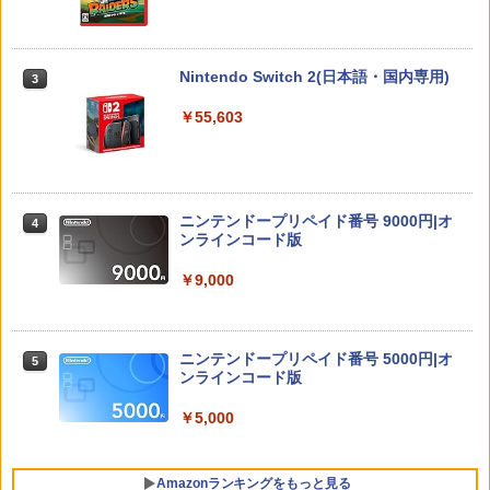
￥6,980
秋冬代行者 春の舞 四（完全生産限定
U!パック VOL.4
版）【Blu-ray】(イラスト入りクリアポ
ーチ+ミニキャラペアアクリルキーホル
￥426
ダー4 種セット) [ 暁佳奈 ]
Nintendo Switch 2(日本語・国内専用)
3
ELDEN RING Tarnished Edition 【Swit
3
ch2】 POT-P-AAF6C
￥12,100
￥55,603
￥7,757
【中古】カセキホリダー ムゲンギア
4
【楽天ブックス限定先着特典】最終楽章
4
￥531
響け！ユーフォニアム 前編 (数量限定 新
ニンテンドープリペイド番号 9000円|オ
規シーンコンテ集&UHD付き特装版)【Bl
4
ダービースタリオン2 【Switch2】 POT-
ンラインコード版
u-ray】(マイクロファイバークロス(約20
4
P-AB73A
0mm×200mm)) [ (アニメーション) ]
￥9,000
￥8,582
￥12,540
【中古】アルティメット ヒッツ ドラッ
5
グ オン ドラグーン2 -封印の紅, 背徳の
黒-
ニンテンドープリペイド番号 5000円|オ
5
ンラインコード版
【楽天ブックス限定先着特典+先着特
￥809
5
【新品】【NS2】コットンロックウィズ
5
典】【数量限定グッズ】新劇場版銀魂 -
ユー コットンシリーズ35周年記念特別限
吉原大炎上ー (完全生産限定版)【Blu-ra
￥5,000
定版 [Switch2版][在庫品]
y】(800p 超！B5 角背上製本 絵コンテブ
ック)(アニメ描きおろしイラスト使用ト
￥11,010
ートバッグ(神威・阿伏兎)+描きおろしミ
Amazonランキングをもっと見る
ニキャラステッカー) [ 杉田智和 ]