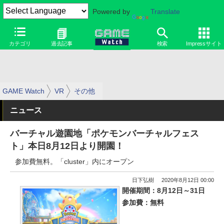
Powered by
Translate
カテゴリ
過去記事
検索
Impressサイト
GAME Watch
VR
その他
ニュース
バーチャル遊園地「ポケモンバーチャルフェス
ト」本日8月12日より開園！
参加費無料。「cluster」内にオープン
日下弘樹
2020年8月12日 00:00
開催期間：8月12日～31日
参加費：無料