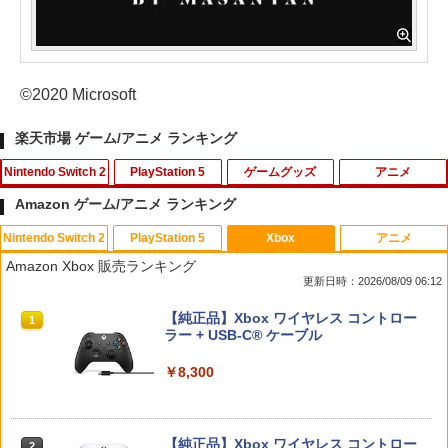
©2020 Microsoft
楽天市場 ゲーム/アニメ ランキング
Nintendo Switch 2
PlayStation 5
ゲームグッズ
アニメ
Amazon ゲーム/アニメ ランキング
Nintendo Switch 2
PlayStation 5
Xbox
アニメ
楽天1位 switch2 保護フィルム【他全機
【楽天ブックス限定特典+特典】空の軌
【中古】【Blu−ray】プリンセスコネク
1
1
1
Amazon Xbox 販売ランキング
種】【2枚目半額&ケーブルもらえる】ス
跡 the 2nd PS5版(DLCチラシ：NEOブ
ト！Re：Dive 2 / アニメ
更新日時：2026/08/09 06:12
イッチ2 保護フィルム switch2 フィルム
レイサー・アガット+【早期購入外付特
Switch2 ガラスフィルム スイッチ Switc
典】DLCチラシ)
￥320
スプラトゥーン レイダース|オンライン
PlayStation 5 デジタル・エディション
【純正品】Xbox ワイヤレス コントロー
h 保護フィルム 有機el ブルーライトカッ
1
1
1
コード版
日本語専用 Console Language: Japan
ラー + USB-C® ケーブル
ト シート 本体 ガラス lite ケース カバー
￥7,480
ese only (CFI-2200B01)
保護 画面 液晶保護 画面保護
￥5,832
￥8,300
￥55,000
￥1,000
【中古】【Blu−ray】プリンセスコネク
2
ト！Re：Dive 3 / アニメ
【特典】グランド・セフト・オートVI
2
(コードインボックス版、配送日：2026
【純正品】Xbox ワイヤレス コントロー
年11月12日、プレイ開始日：2026年11
￥430
2