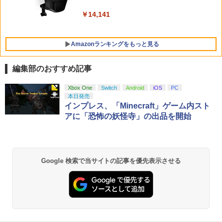
クセサリーポーチ
￥5,000
￥4,968
￥10,737
￥14,141
￥2,653
Amazonランキングをもっと見る
セガ 【Switch2】ツーポイントミュージ
5
アム [POT-P-AAS5A NSW2 ツ-ポイント
編集部のおすすめ記事
ミュ-ジアム]
劇場版「鬼滅の刃」無限城編 第一章 猗
Xbox One
Switch
Android
iOS
PC
1
￥3,490
窩座再来 通常版 [Blu-ray]
本日発売
インプレス、「Minecraft」ゲーム内スト
￥3,982
アに「恐怖の妖怪寺」の出品を開始
劇場版「鬼滅の刃」無限城編 第一章 猗
2
Google 検索で当サイトの記事を優先表示させる
窩座再来 通常版 [DVD]
￥3,523