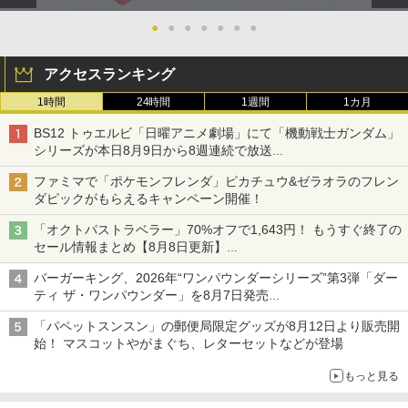
●
●
●
●
●
●
●
アクセスランキング
1時間
24時間
1週間
1カ月
BS12 トゥエルビ「日曜アニメ劇場」にて「機動戦士ガンダム」
シリーズが本日8月9日から8週連続で放送
初回は「機動戦士ガンダム【HDリマスター版】」
ファミマで「ポケモンフレンダ」ピカチュウ&ゼラオラのフレン
ダピックがもらえるキャンペーン開催！
「オクトパストラベラー」70%オフで1,643円！ もうすぐ終了の
セール情報まとめ【8月8日更新】
ニンテンドーeショップでは「大神 絶景版」が67%オフで990円
バーガーキング、2026年“ワンパウンダーシリーズ”第3弾「ダー
ティ ザ・ワンパウンダー」を8月7日発売
「特製ガーリックマヨソース」を使用した超大型チーズバーガー
「パペットスンスン」の郵便局限定グッズが8月12日より販売開
始！ マスコットやがまぐち、レターセットなどが登場
もっと見る