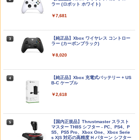
スプラトゥーン レイダース -Switch2
Beast of Reincarnation -PS5 【特典】
ラー (ロボット ホワイト)
2
Nintendo Switch2 ケース EVA キャリン
月19日)(【初回購入封入特典】ヴィンテ
2
2
プロダクトコード 封入
グケース 耐衝撃 大容量収納 Switch 保護
ージ・バイスシティパック)
￥6,449
ケース 収納バッグ ニンテンドー スイッ
￥7,681
チ2 収納バッグ キャリーケース 保護 ゲ
￥7,286
￥8,329
ームカード
【中古】【Blu−ray】プリンセスコネク
3
ト！Re：Dive 1 / アニメ
￥1,078
【純正品】Xbox ワイヤレス コントロー
3
ラー (カーボンブラック)
￥485
ソニー・インタラクティブエンタテイン
3
Nintendo Switch 2(日本語・国内専用)
【純正品】ディスクドライブ(CFI-ZDD1
3
3
メント 【PS5】ディスクドライブ [CFI-Z
J) PlayStation 5
DD1J PS5 ディスクドライブ]
￥8,020
￥56,068
Switch 2対応 Switch 2 収納ケース 収納
3
￥11,849
バッグスイッチ 2 収納ケース Switch 収
￥11,980
納バッグ 保護ケース 耐衝撃 防水 軽量 ポ
劇場版「鬼滅の刃」無限城編 第一章 猗
4
ータブル 付属 携帯ケース 収納袋
窩座再来(通常版)【Blu-ray】 [ 吾峠呼世
【純正品】Xbox 充電式バッテリー + US
4
晴 ]
B-C ケーブル
￥1,211
【純正品】DualSense ワイヤレスコン
ニンテンドープリペイド番号 9000円|オ
4
【新品】【PS5HD】NOLVA Mechanical
4
4
トローラー ミッドナイト ブラック(CFI-
￥3,960
ンラインコード版
All-Button ArcadeController for PlayS
￥2,618
ZCT2J01)
tation5／Windows PC[在庫品]
￥9,000
￥10,737
【お買い物マラソン期間限定♪最大30％O
￥14,660
4
FF】【tomtoc公式店】 Switch 2対応 ハ
Re:ゼロから始める異世界生活 4th seas
5
ードケース FancyCase-G05 Nintendo
on 3【Blu-ray】 [ 長月達平 ]
【国内正規品】Thrustmaster スラスト
5
2025年 スイッチ2モデル用 スリムケース
マスター TH8S シフター - PC、PS4、P
ニンテンドープリペイド番号 5000円|オ
5
持ち運び キャリングケース 耐衝撃 薄型
【純正品】DualSense ワイヤレスコン
S5、PS5 Pro、Xbox One、Xbox Serie
￥7,821
ンラインコード版
5
アストロボット
5
ハードポーチ ゲームカード12枚収納 ア
トローラー(CFI-ZCT2J)
s X|S 対応の高精度 H パターン シフター