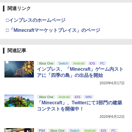
【Amazon.co.jp限定】劇場版モノノ怪
3
関連リンク
第三章 蛇神 (Amazon.co.jp限定オリジ
ナル三方背収納ケース付きコレクション)
(オリジナル特典:オリジナル巾着＋メー
□インプレスのホームページ
カー特典:【坤と離】二振りの剣、十翼よ
り来たる！スタジオ描き下ろしイラスト
□「Minecraftマーケットプレイス」のページ
ボード付) [Blu-ray]
￥10,780
関連記事
Xbox One
Switch
Android
iOS
PC
劇場版「鬼滅の刃」無限城編 第一章 猗
4
インプレス、「Minecraft」ゲーム内スト
窩座再来 完全生産限定版 [Blu-ray]
アに「四季の島」の出品を開始
￥8,698
2020年6月17日
Xbox One
Android
iOS
WIN
「Minecraft」、Twitterにて3部門の建築
『映画 ラブライブ！蓮ノ空女学院スクー
5
コンテストを開催中！
ルアイドルクラブ Bloom Garden Part
2020年6月12日
y』Blu-ray（特装限定版）
￥8,589
PS4
Xbox One
Switch
Android
iOS
PC