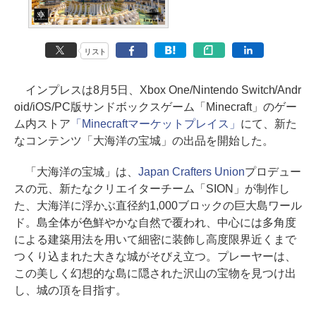
リスト
インプレスは8月5日、Xbox One/Nintendo Switch/Andr
oid/iOS/PC版サンドボックスゲーム「Minecraft」のゲー
ム内ストア
「Minecraftマーケットプレイス」
にて、新た
なコンテンツ「大海洋の宝城」の出品を開始した。
「大海洋の宝城」は、
Japan Crafters Union
プロデュー
スの元、新たなクリエイターチーム「SION」が制作し
た、大海洋に浮かぶ直径約1,000ブロックの巨大島ワール
ド。島全体が色鮮やかな自然で覆われ、中心には多角度
による建築用法を用いて細密に装飾し高度限界近くまで
つくり込まれた大きな城がそびえ立つ。プレーヤーは、
この美しく幻想的な島に隠された沢山の宝物を見つけ出
し、城の頂を目指す。