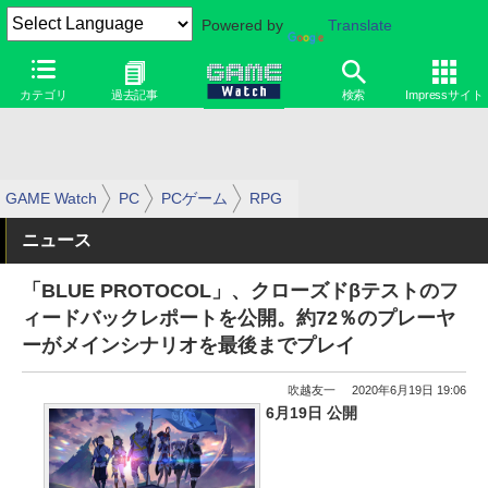
Powered by
Translate
カテゴリ
過去記事
検索
Impressサイト
GAME Watch
PC
PCゲーム
RPG
ニュース
「BLUE PROTOCOL」、クローズドβテストのフ
ィードバックレポートを公開。約72％のプレーヤ
ーがメインシナリオを最後までプレイ
吹越友一
2020年6月19日 19:06
6月19日 公開