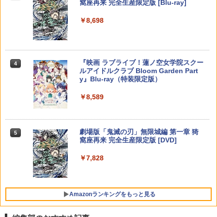
窩座再来 完全生産限定版 [Blu-ray]
J) PlayStation 5
￥7,021
￥3,480
￥55,603
￥7,681
￥8,698
￥11,849
【中古】PS5ソフト ゴッド・オブ・ウォ
【Blu-ray】【新品】 劇場版「鬼滅の
4
4
ー ラグナロク [通常版] (18歳以上対象)
刃」無限列車編 完全生産限定版 Blu-ray
【中古】【良い】ペルソナ2 罰 通常版
4
鬼滅の刃 倉庫
【純正品】Xbox 充電式バッテリー + US
4
【純正品】DualSense ワイヤレスコン
【楽天ブックス限定特典】スプラトゥー
B-C ケーブル
￥3,600
ニンテンドープリペイド番号 9000円|オ
4
4
4
『映画 ラブライブ！蓮ノ空女学院スクー
4
￥4,400
トローラー ミッドナイト ブラック(CFI-
ン レイダース(メッシュトートバッグ
ンラインコード版
￥3,680
ルアイドルクラブ Bloom Garden Part
ZCT2J01)
（アクリルチャーム付き）)
￥2,618
y』Blu-ray（特装限定版）
￥9,000
￥10,737
￥7,480
￥8,589
＼10%OFFクーポン／PS5 slim スタン
5
上伊那ぼたん、酔へる姿は百合の花 2
Switch2 ケース スイッチ2 Nintendo 対
5
5
ド PS5 縦置き 冷却 スタンド PS5コント
（完全生産限定版）【Blu-ray】 [ 鈴代紗
応 スイッチ スイッチツー 名入れ かわい
ローラー充電 2台同時充電 3段階冷却 PS
【純正品】Xbox ワイヤレス コントロー
弓 ]
ニンテンドープリペイド番号 5000円|オ
5
い ニンテンドースイッチ カバー ポーチ
5
5ディスク-デジタル兼用 冷却ファン 充
【純正品】DualSense ワイヤレスコン
ラー (カーボンブラック)
Nintendo Switch 2 ドンキーコング バ
ンラインコード版
5
switch Lite 新型 本体 ジョイコン ソフ
5
劇場版「鬼滅の刃」無限城編 第一章 猗
電指示ランプ付 RGBライト 収納 多機能
5
トローラー(CFI-ZCT2J)
ナンザ スイッチ2 ゲームソフト 新品 ゲ
ト ケーブル 収納可能 ポーチ クリスマス
￥6,006
窩座再来 完全生産限定版 [DVD]
USBケーブル付
ーム パッケージ版
￥8,020
ギフト クリスマス プレゼント 送料無料
￥5,000
￥10,737
￥7,828
￥3,780
￥7,535
￥1,300
Amazonランキングをもっと見る