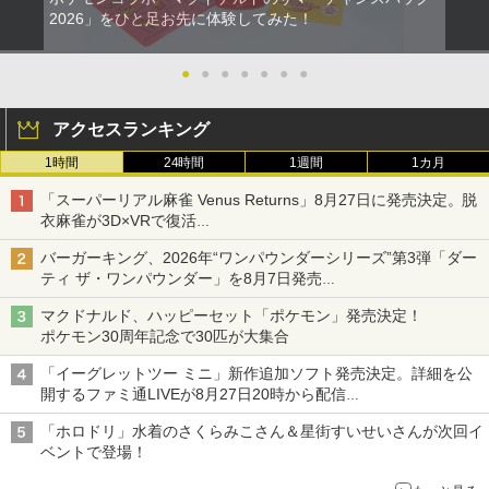
2026」をひと足お先に体験してみた！
●
●
●
●
●
●
●
アクセスランキング
1時間
24時間
1週間
1カ月
「スーパーリアル麻雀 Venus Returns」8月27日に発売決定。脱
衣麻雀が3D×VRで復活
発売から2週間は20%オフになるセールが実施
バーガーキング、2026年“ワンパウンダーシリーズ”第3弾「ダー
ティ ザ・ワンパウンダー」を8月7日発売
「特製ガーリックマヨソース」を使用した超大型チーズバーガー
マクドナルド、ハッピーセット「ポケモン」発売決定！
ポケモン30周年記念で30匹が大集合
「イーグレットツー ミニ」新作追加ソフト発売決定。詳細を公
開するファミ通LIVEが8月27日20時から配信
シリーズ累計100タイトルへ
「ホロドリ」水着のさくらみこさん＆星街すいせいさんが次回イ
ベントで登場！