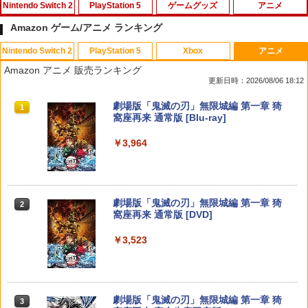
Nintendo Switch 2
PlayStation 5
ゲームグッズ
アニメ
Amazon ゲーム/アニメ ランキング
Nintendo Switch 2
PlayStation 5
Xbox
アニメ
任天堂 【Switch2】ゼノブレイド ディフ
【中古】ワンス・アポン・ア・塊魂ソフ
【中古】新 テーマパーク
【中古】【Blu−ray】ヤマノススメ 新
1
1
1
1
Amazon アニメ 販売ランキング
ィニティブ・エディション Nintendo S
ト:プレイステーション5ソフト／アクシ
特装版 / 山本裕介【監督】
更新日時：2026/08/06 18:12
witch 2 Edition [NXS-P-AUBQB NSW2
ョン・ゲーム
￥419
ゼノブレイド ディフィニティブ エディ
￥980
スプラトゥーン レイダース|オンライン
PlayStation 5 デジタル・エディション
【純正品】Xbox ワイヤレス コントロー
劇場版「鬼滅の刃」無限城編 第一章 猗
ション]
1
1
1
1
￥2,900
コード版
日本語専用 Console Language: Japan
ラー + USB-C® ケーブル
窩座再来 通常版 [Blu-ray]
ese only (CFI-2200B01)
￥6,810
￥5,832
￥8,300
￥3,964
【中古】三國志14 - PS4
2
￥55,000
【中古】【Blu−ray】ゾンビランドサ
[メール便OK]【新品】【PS5】零 〜紅い
2
2
￥3,258
ガ SAGA．1 特典CD付 / 境宗久【監
蝶〜 REMAKE [PS5版]
督】
【特典】ファイナルファンタジー レゾナ
2
Xbox プリペイドカード 5,000円 デジタ
ンス Switch2版(【初回封入特典】魔導
2
￥3,320
スプラトゥーン レイダース -Switch2
劇場版「鬼滅の刃」無限城編 第一章 猗
Beast of Reincarnation -PS5 【特典】
ルコード 【旧 Xbox ギフトカード】 [オ
2
2
船＆かけだし騎士の応援パック・かけだ
￥1,090
2
窩座再来 通常版 [DVD]
プロダクトコード 封入
ンラインコード]
し騎士のスタートダッシュパック)
￥6,455
￥3,523
Switch2 ケース レザーケース スイッチ2
￥7,286
￥5,000
￥6,910
3
Nintendo 対応 スイッチ スイッチツー
【新品】PS5ソフト REANIMAL【広田
【特典】FLY!/フライ!【Blu-ray】(抽選
3
3
シンプル ミニマル PUレザー 革 カバー
店】
で豪華賞品が当たる！) [ バンジャマン・
ポーチ ストラップ付属 オシャレ ソフト
レネール ]
収納 ガジェットケース クリスマス ギフ
【純正品】Xbox ワイヤレス コントロー
ヨッシーとフカシギの図鑑
￥3,480
3
3
ト プレゼント 送料無料
Nintendo Switch 2(日本語・国内専用)
劇場版「鬼滅の刃」無限城編 第一章 猗
【純正品】ディスクドライブ(CFI-ZDD1
3
3
ラー (ロボット ホワイト)
3
￥1,320