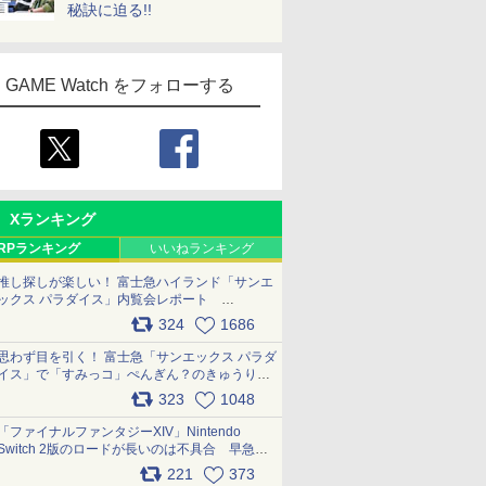
秘訣に迫る!!
GAME Watch をフォローする
Xランキング
RPランキング
いいねランキング
推し探しが楽しい！ 富士急ハイランド「サンエ
ックス パラダイス」内覧会レポート
pic.x.com/p718c0QB0k
324
1686
思わず目を引く！ 富士急「サンエックス パラダ
イス」で「すみっコ」ぺんぎん？のきゅうりド
ッグを食べてみた イラストそのままのメニュ
323
1048
ー化に挑戦。これが意外にもおいしい
pic.x.com/Kgl04hZaeg
「ファイナルファンタジーXIV」Nintendo
Switch 2版のロードが長いのは不具合 早急に
アップデートできるよう対応中
221
373
pic.x.com/s9S3nRCAGa