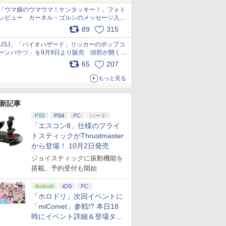
「ウマ娘のウマウマ！ケンタッキー！」フォト
レビュー カーネル・ゴルシのメッセージ入り
パッケージや描き下ろしトレカなどが登場
89
315
pic.x.com/PjnkR9vkXl
USJ、「バイオハザード」リッカーのポップコ
ーンバケツ」を9月9日より販売 頭部が開く仕
組み。味は恐怖を堪のう「味噌フレーバー」
65
207
pic.x.com/81MuXGahVM
もっと見る
新記事
PS5
PS4
PC
ハード
「エスコン8」仕様のフライ
トスティックがThrustmaster
から登場！ 10月2日発売
ジョイスティックに振動機能を
搭載。予約受付も開始
Android
iOS
PC
「ホロドリ」次回イベントに
「miComet」参戦!? 本日18
時にイベント詳細＆登場タレ