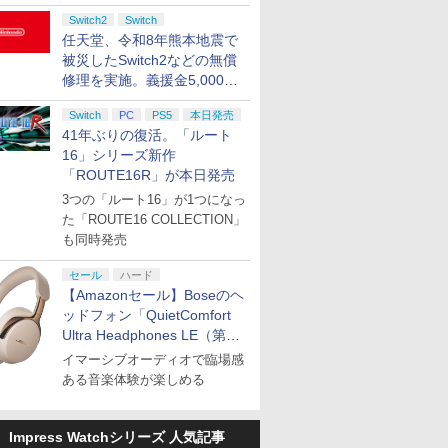
Switch2
Switch
任天堂、令和8年熊本地震で
被災したSwitch2などの無償
修理を実施。義援金5,000万
円の寄付も発表
Switch
PC
PS5
本日発売
41年ぶりの復活。「ルート
16」シリーズ新作
「ROUTE16R」が本日発売
3つの「ルート16」が1つになっ
た「ROUTE16 COLLECTION」
も同時発売
セール
ハード
【Amazonセール】Boseのヘ
ッドフォン「QuietComfort
Ultra Headphones LE（第2
世代）」などお買い得価格で
イマーシブオーディオで臨場感
登場
ある音楽体験が楽しめる
Impress Watchシリーズ 人気記事