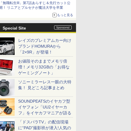
「無職転生III」第7話あらすじ＆先行カット公
シリーズ累計100タイトルへ
開！ リニアとプルセナが魔法大学を卒業
もっと見る
Special Site
レイズのプレミアムカー向け
ブランドHOMURAから
「2×9R」が登場！
お値段そのままでメモリ倍
増！メモリ32GBの「お得な
ゲーミングノート」
ソニーミラーレス一眼の大特
集！ 見どころ記事まとめ
SOUNDPEATSのイヤカフ型
イヤフォン「UU2イヤーカ
フ」をイヤカフマニアが語る
「ドスパラTV」の配信現場
に“PAD”撮影班が潜入!人気の