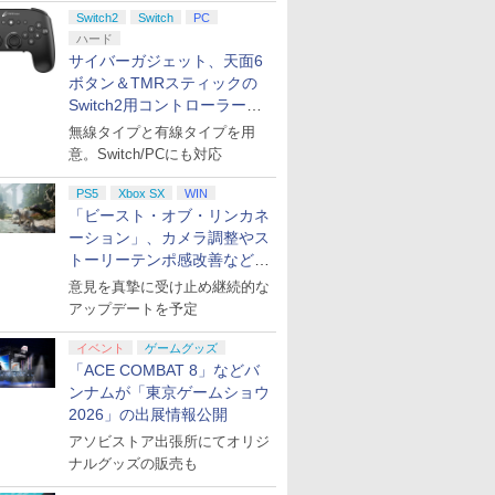
ント公開
Switch2
Switch
PC
ハード
サイバーガジェット、天面6
ボタン＆TMRスティックの
Switch2用コントローラーを9
月下旬発売！
無線タイプと有線タイプを用
意。Switch/PCにも対応
PS5
Xbox SX
WIN
「ビースト・オブ・リンカネ
ーション」、カメラ調整やス
トーリーテンポ感改善などの
アプデを1週間以内に実施
意見を真摯に受け止め継続的な
アップデートを予定
イベント
ゲームグッズ
「ACE COMBAT 8」などバ
ンナムが「東京ゲームショウ
2026」の出展情報公開
アソビストア出張所にてオリジ
ナルグッズの販売も