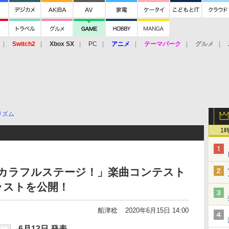
Switch2
Xbox SX
PC
アニメ
テーマパーク
グルメ
 Vita
3DS
アーケード
VR
リズム
1
 カラフルステージ！」楽曲コンテスト
ラストを公開！
船津稔
2020年6月15日 14:00
6月13日 発表