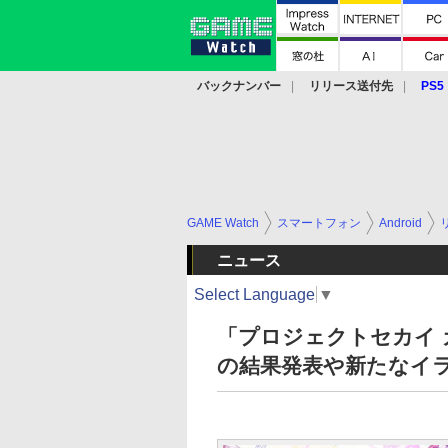
バックナンバー
リリース送付先
PS5
モバイル
eスポーツ
クラウド
PS
GAME Watch
スマートフォン
Android
ニュース
Select Language
▼
「プロジェクトセカイ
の結果発表や新たなイ