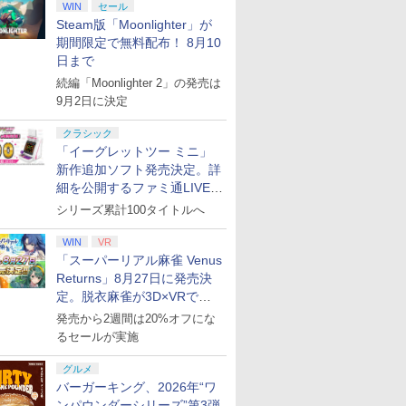
WIN
セール
Steam版「Moonlighter」が
期間限定で無料配布！ 8月10
日まで
続編「Moonlighter 2」の発売は
9月2日に決定
クラシック
「イーグレットツー ミニ」
新作追加ソフト発売決定。詳
細を公開するファミ通LIVEが
8月27日20時から配信
シリーズ累計100タイトルへ
WIN
VR
「スーパーリアル麻雀 Venus
Returns」8月27日に発売決
定。脱衣麻雀が3D×VRで復
活
発売から2週間は20%オフにな
るセールが実施
グルメ
バーガーキング、2026年“ワ
ンパウンダーシリーズ”第3弾