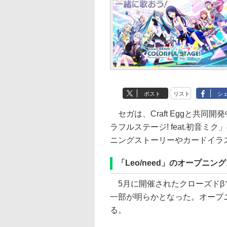
ポスト
リスト
シ
セガは、Craft Eggと共同開発
ラフルステージ! feat.初音
ニングストーリーやカードイラ
「Leo/need」のオープニ
5月に開催されたクローズドβで
一部が明らかとなった。オープ
る。