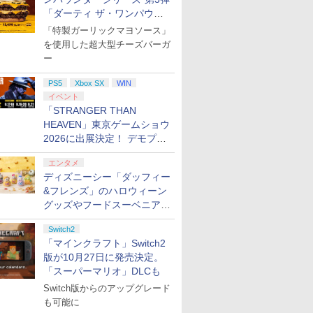
「ダーティ ザ・ワンパウン
ダー」を8月7日発売
「特製ガーリックマヨソース」
を使用した超大型チーズバーガ
ー
PS5
Xbox SX
WIN
イベント
「STRANGER THAN
HEAVEN」東京ゲームショウ
2026に出展決定！ デモプレ
イや体験型展示も
エンタメ
ディズニーシー「ダッフィー
&フレンズ」のハロウィーン
グッズやフードスーベニアが
8月25日より発売
Switch2
「マインクラフト」Switch2
版が10月27日に発売決定。
「スーパーマリオ」DLCも
Switch版からのアップグレード
も可能に