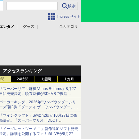
Impress サイト
全カテゴリ
エンタメ
グッズ
アクセスランキング
時間
24時間
1週間
1カ月
「スーパーリアル麻雀 Venus Returns」8月27
日に発売決定。脱衣麻雀が3D×VRで復活
発売から2週間は20%オフになるセールが実施
バーガーキング、2026年“ワンパウンダーシリ
ーズ”第3弾「ダーティ ザ・ワンパウンダー」を
8月7日発売
「マインクラフト」Switch2版が10月27日に発
「特製ガーリックマヨソース」を使用した超大
売決定。「スーパーマリオ」DLCも
型チーズバーガー
Switch版からのアップグレードも可能に
「イーグレットツー ミニ」新作追加ソフト発売
決定。詳細を公開するファミ通LIVEが8月27日
20時から配信