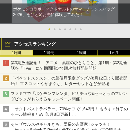
ポケモンコラボ「マクドナルドのサマーチャンスバッグ
2026」をひと足お先に体験してみた！
●
●
●
●
●
●
●
アクセスランキング
1時間
24時間
1週間
1カ月
第3期放送記念！ アニメ「薬屋のひとりごと」第1期・第2期全
話を「TVer」にて期間限定で順次無料配信開始
「パペットスンスン」の郵便局限定グッズが8月12日より販売開
始！ マスコットやがまぐち、レターセットなどが登場
ファミマで「ポケモンフレンダ」ピカチュウ&ゼラオラのフレン
ダピックがもらえるキャンペーン開催！
「オクトパストラベラー」70%オフで1,643円！ もうすぐ終了の
セール情報まとめ【8月8日更新】
ニンテンドーeショップでは「大神 絶景版」が67%オフで990円
そらザウルスやギャルきち、団長の吉野家Tシャツも！
「hololive Splash T-Party!」全Tシャツラインナップ公開＆オン