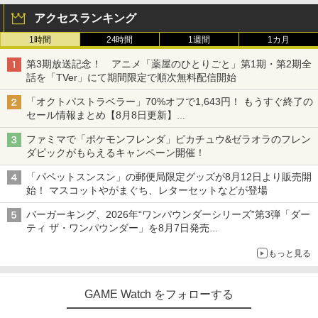
アクセスランキング
1時間
24時間
1週間
1カ月
第3期放送記念！ アニメ「薬屋のひとりごと」第1期・第2期全
話を「TVer」にて期間限定で順次無料配信開始
「オクトパストラベラー」70%オフで1,643円！ もうすぐ終了の
セール情報まとめ【8月8日更新】
ニンテンドーeショップでは「大神 絶景版」が67%オフで990円
ファミマで「ポケモンフレンダ」ピカチュウ&ゼラオラのフレン
ダピックがもらえるキャンペーン開催！
「パペットスンスン」の郵便局限定グッズが8月12日より販売開
始！ マスコットやがまぐち、レターセットなどが登場
バーガーキング、2026年“ワンパウンダーシリーズ”第3弾「ダー
ティ ザ・ワンパウンダー」を8月7日発売
「特製ガーリックマヨソース」を使用した超大型チーズバーガー
もっと見る
GAME Watch をフォローする