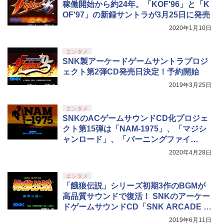
稼働開始から約24年。「KOF'96」と「K
OF'97」の新録サントラが3月25日に発売
2020年1月10日
エンタメ
SNK製アーケードゲームサントラプロジ
ェクト第2弾CD発売日決定！予約開始
2019年3月25日
エンタメ
SNKのACゲームサウンドCD化プロジェ
クト第15弾は「NAM-1975」、「マジシ
ャンロード」、「バーニングファイ
ト」！
2020年4月28日
エンタメ
「餓狼伝説」シリーズ初期3作のBGMが
高品質サウンドで復活！ SNKのアーケー
ドゲームサウンドCD「SNK ARCADE S
OUND DIGITAL COLLECTION Vol.5」が
2019年6月11日