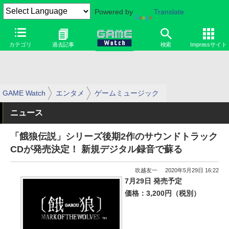
Powered by
Translate
カテゴリ
過去記事
検索
Impressサイト
GAME Watch
エンタメ
ゲームミュージック
ニュース
「餓狼伝説」シリーズ後期2作のサウンドトラック
CDが発売決定！ 新規デジタル録音で蘇る
吹越友一
2020年5月29日 16:22
7月29日 発売予定
価格：3,200円（税別）