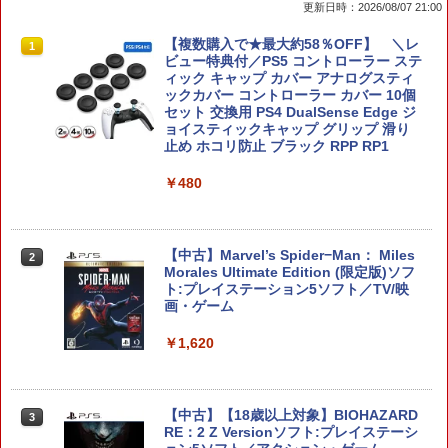
更新日時：2026/08/07 21:00
【楽天ブックス限定特典+特典】METAL
【複数購入で★最大約58％OFF】 ＼レ
1
1
GEAR SOLID : MASTER COLLECTION
ビュー特典付／PS5 コントローラー ステ
Vol.2 Switch2版(2連アクリルキーホル
ィック キャップ カバー アナログスティ
ダー+【早期購入封入特典】DLCチラシ)
ックカバー コントローラー カバー 10個
セット 交換用 PS4 DualSense Edge ジ
ョイスティックキャップ グリップ 滑り
￥6,600
止め ホコリ防止 ブラック RPP RP1
￥480
【08/11発売★予約】[メール便OK]【新
2
品】【NS2】The Elder Scrolls IV: Obli
vion Remastered - Deluxe Edition[予
約品]
【中古】Marvel’s Spider−Man： Miles
2
Morales Ultimate Edition (限定版)ソフ
ト:プレイステーション5ソフト／TV/映
￥6,810
画・ゲーム
￥1,620
3est Switch2用 横置きドックスタンド
3
[GU-S2F088]
【中古】【18歳以上対象】BIOHAZARD
￥2,280
3
RE：2 Z Versionソフト:プレイステーシ