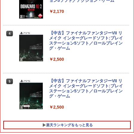
ョン5ソフト／アクション・ゲーム
￥2,170
【当店独自で＋P10倍★要エントリー】
4
【中古】[Switch2] マリオテニス フィー
バー 任天堂(20260212)
【中古】ファイナルファンタジーVII リ
4
メイク インターグレードソフト:プレイ
￥6,980
ステーション5ソフト／ロールプレイン
グ・ゲーム
￥2,500
【楽天ブックス限定特典】ドンキーコン
5
グ バナンザ(「スーパーマリオ」ステッ
カー2種)
【中古】ファイナルファンタジーVII リ
￥7,902
5
メイク インターグレードソフト:プレイ
ステーション5ソフト／ロールプレイン
グ・ゲーム
￥2,500
楽天ランキングをもっと見る