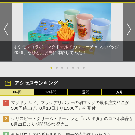
ポケモンコラボ「マクドナルドのサマーチャンスバッグ
2026」をひと足お先に体験してみた！
●
●
●
●
●
●
●
アクセスランキング
1時間
24時間
1週間
1カ月
マクドナルド、マックデリバリーの朝マックの最低注文料金が
500円値上げ。8月18日より1,500円から受付
クリスピー・クリーム・ドーナツと「ハリポタ」のコラボ商品が
8月21日より期間限定で発売
組分け帽子ドーナツなど見た目も楽しい商品が登場
そらザウルスやギャルきち、団長の吉野家Tシャツも！