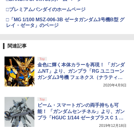
￥2,580
￥11,849
劇場版「鬼滅の刃」無限城編 第一章 猗
□プレミアムバンダイのホームページ
3
窩座再来 通常版 [DVD]
おしり前マン～復活のおしり前帝国～ Bl
4
□「MG 1/100 MSZ-006-3B ゼータガンダム3号機B型 グ
【純正品】Xbox ワイヤレス コントロー
u-ray BOX【Blu-ray】 [ 谷口崇 ]
4
任天堂 amiibo マンタロー スプラトゥー
￥3,523
レイ・ゼータ」のページ
4
【純正品】DualSense ワイヤレスコン
ラー (カーボンブラック)
ニンテンドープリペイド番号 9000円|オ
4
4
ンシリーズ ※大量購入時には納期にお時
トローラー ミッドナイト ブラック(CFI-
ンラインコード版
￥6,864
間がかかる場合があります
ZCT2J01)
￥8,020
￥9,000
￥2,600
関連記事
￥10,737
劇場版「鬼滅の刃」無限城編 第一章 猗
4
窩座再来 完全生産限定版 [Blu-ray]
最終楽章 響け！ユーフォニアム 前編 (通
【純正品】Xbox Elite ワイヤレス コン
Toy
5
5
常版)【Blu-ray】 [ (アニメーション) ]
トローラー Series 2 Core Edition (ホワ
金色に輝く本体カラーを再現！ 「ガンダ
ニンテンドープリペイド番号 5000円|オ
5
Switch2 ケース レザーケース スイッチ2
￥8,698
5
【純正品】DualSense ワイヤレスコン
イト)
ンラインコード版
5
ムNT」より、ガンプラ「RG ユニコーン
Nintendo 対応 スイッチ スイッチツー
トローラー(CFI-ZCT2J)
￥7,550
シンプル ミニマル PUレザー 革 カバー
ガンダム3号機 フェネクス（ナラティブV
￥18,500
￥5,000
ポーチ ストラップ付属 オシャレ ソフト
er.）」が再販決定
￥10,737
2020年4月9日
収納 ガジェットケース クリスマス ギフ
ト プレゼント 送料無料
【Amazon.co.jp限定】劇場版モノノ怪
5
第三章 蛇神 (オリジナル特典:オリジナル
Toy
巾着＋メーカー特典:【坤と離】二振りの
￥3,480
ビーム・スマートガンの両手持ちも可
剣、十翼より来たる！スタジオ描き下ろ
能！ 「ガンダムセンチネル」より、ガン
しイラストボード付) [DVD]
プラ「HGUC 1/144 ゼータプラスＣ１」
再販決定
￥8,800
2019年12月18日