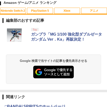
Amazon ゲーム/アニメ ランキング
Nintendo Switch 2
PlayStation 5
Xbox
アニメ
GBC用 レトロコレクションケース 5枚
映画『THE FIRST SLAM DUNK』 STAN
1
1
ゲームボーイ ソフト ケース ゲーム 収納
DARD EDITION【Blu-ray】（早期予約
編集部のおすすめ記事
ケース 高透明 簡単組立 PP素材 日本製 3
特典なし） [ 井上雄彦 ]
Aカンパニー RCC-GBCASE-5P 【メー
スプラトゥーン レイダース|オンライン
PlayStation 5 デジタル・エディション
【純正品】Xbox ワイヤレス コントロー
【Amazon.co.jp限定】劇場版モノノ怪
Toy
ル便送料無料】
1
1
1
1
￥3,850
コード版
日本語専用 Console Language: Japan
ラー + USB-C® ケーブル
第三章 蛇神 (Amazon.co.jp限定オリジ
ガンプラ「MG 1/100 強化型ダブルゼータ
ese only (CFI-2200B01)
ナル三方背収納ケース付きコレクション)
ガンダム Ver．Ka」再販決定！
￥880
(オリジナル特典:オリジナル巾着＋メー
￥5,832
￥8,300
カー特典:【坤と離】二振りの剣、十翼よ
￥55,000
新劇場版銀魂 -吉原大炎上ー (通常版)【B
2
り来たる！スタジオ描き下ろしイラスト
lu-ray】 [ 杉田智和 ]
ボード付) [Blu-ray]
3DO ファイアボール【新品】
2
【純正品】Xbox ワイヤレス コントロー
2
Google 検索で当サイトの記事を優先表示させる
￥4,118
￥10,780
スプラトゥーン レイダース -Switch2
Beast of Reincarnation -PS5 【特典】
ラー (ロボット ホワイト)
2
2
￥1,200
プロダクトコード 封入
￥6,445
￥7,681
￥7,286
劇場版「鬼滅の刃」無限城編 第一章 猗
2
【送料無料】劇場版「鬼滅の刃」無限城
3
Nintendo Switch2 専用 NGC+USB ハブ
窩座再来 通常版 [Blu-ray]
3
編 第一章 猗窩座再来(通常版)【Blu-ra
冷却ファン付き ゲームキューブコントロ
y】/アニメーション[Blu-ray]【返品種別
【純正品】Xbox 充電式バッテリー + US
3
ーラー 接続 USB ハブ スイッチ2 アクセ
￥3,964
A】
B-C ケーブル
サリー 周辺機器 SWITCH2 ◇AL-NS257
関連リンク
Nintendo Switch 2(日本語・国内専用)
【純正品】ディスクドライブ(CFI-ZDD1
3
3
1【メール便】
J) PlayStation 5
￥4,400
￥2,618
￥55,871
□BANDAI SPIRITSのホームページ