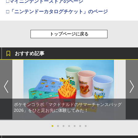
□マイニンテンドーストアのページ
【純正品】Xbox 充電式バッテリー + US
4
￥3,523
□「ニンテンドーカタログチケット」のページ
【純正品】DualSense ワイヤレスコン
B-C ケーブル
4
トローラー ミッドナイト ブラック(CFI-
ZCT2J01)
￥2,618
￥10,737
トップページに戻る
劇場版「鬼滅の刃」無限城編 第一章 猗
4
窩座再来 完全生産限定版 [Blu-ray]
【純正品】Xbox ワイヤレス コントロー
5
おすすめ記事
￥8,698
【純正品】DualSense ワイヤレスコン
ラー (カーボンブラック)
5
トローラー(CFI-ZCT2J)
￥8,020
￥10,737
【Amazon.co.jp限定】劇場版モノノ怪
5
第三章 蛇神 (オリジナル特典:オリジナル
巾着＋メーカー特典:【坤と離】二振りの
剣、十翼より来たる！スタジオ描き下ろ
しイラストボード付) [DVD]
ポケモンコラボ「マクドナルドのサマーチャンスバッグ
2026」をひと足お先に体験してみた！
￥8,800
●
●
●
●
●
●
●