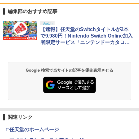
￥4,200
編集部のおすすめ記事
PlayStation 5 デジタル・エディション
【純正品】Xbox ワイヤレス コントロー
【Amazon.co.jp限定】劇場版モノノ怪
Switch
1
1
1
日本語専用 Console Language: Japan
ラー + USB-C® ケーブル
第三章 蛇神 (Amazon.co.jp限定オリジ
【速報】任天堂のSwitchタイトルが2本
ese only (CFI-2200B01)
ナル三方背収納ケース付きコレクション)
で9,980円！Nintendo Switch Online加入
(オリジナル特典:オリジナル巾着＋メー
￥8,300
者限定サービス「ニンテンドーカタログ
カー特典:【坤と離】二振りの剣、十翼よ
￥55,000
チケット」販売開始
り来たる！スタジオ描き下ろしイラスト
ボード付) [Blu-ray]
Xbox プリペイドカード 5,000円 デジタ
2
￥10,780
Beast of Reincarnation -PS5 【特典】
ルコード 【旧 Xbox ギフトカード】 [オ
2
Google 検索で当サイトの記事を優先表示させる
プロダクトコード 封入
ンラインコード]
￥7,286
￥5,000
劇場版「鬼滅の刃」無限城編 第一章 猗
2
窩座再来 通常版 [Blu-ray]
￥3,964
【純正品】Xbox ワイヤレス コントロー
3
【純正品】ディスクドライブ(CFI-ZDD1
ラー (ロボット ホワイト)
3
J) PlayStation 5
関連リンク
￥7,681
￥11,849
□任天堂のホームページ
劇場版「鬼滅の刃」無限城編 第一章 猗
3
窩座再来 通常版 [DVD]