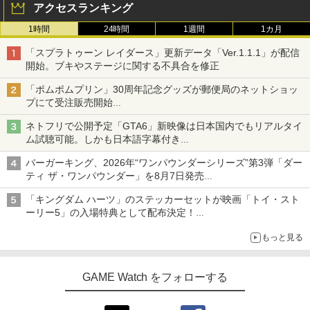
アクセスランキング
1時間
24時間
1週間
1カ月
「スプラトゥーン レイダース」更新データ「Ver.1.1.1」が配信
開始。ブキやステージに関する不具合を修正
「ポムポムプリン」30周年記念グッズが郵便局のネットショッ
プにて受注販売開始
「おもちもちもちクッション」など今年だけの限定商品が登場
ネトフリで公開予定「GTA6」新映像は日本国内でもリアルタイ
ム試聴可能。しかも日本語字幕付き
Netflixから公式回答あり
バーガーキング、2026年“ワンパウンダーシリーズ”第3弾「ダー
ティ ザ・ワンパウンダー」を8月7日発売
「特製ガーリックマヨソース」を使用した超大型チーズバーガー
「キングダム ハーツ」のステッカーセットが映画「トイ・スト
ーリー5」の入場特典として配布決定！
本日8月7日より先着・数量限定で配布
もっと見る
GAME Watch をフォローする