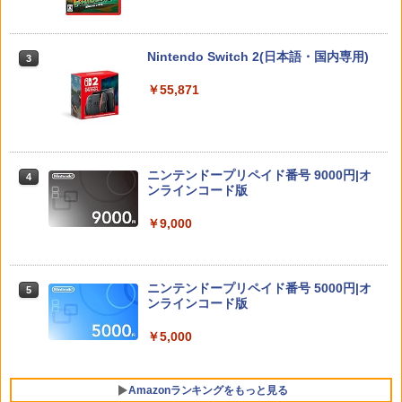
ぽこ あ ポケモン
【中古】[PS5] コール オブ デューティ
3
3
定版》 (初回限定) 【Blu-ray】
ブラックオプス コールドウォー(CALL O
F DUTY BLACK OPS COLD WAR ) ソニ
￥7,880
￥6,667
ー・インタラクティブエンタテインメン
Nintendo Switch 2(日本語・国内専用)
3
エイムアップリング FPS EVOgames 日
ト (20201113)
3
本製 天然ゴム 6個セット PS5 PS4 Switc
￥55,871
h プロコン PC コントローラー用 エイム
￥1,300
アシスト リング スポンジ リコイル制御
操作性向上 ゲーミング
劇場版「鬼滅の刃」無限城編 第一章 猗
【楽天ブックス限定特典】ドンキーコン
4
4
窩座再来(完全生産限定版)【Blu-ray】 [
グ バナンザ(「スーパーマリオ」ステッ
￥1,980
吾峠呼世晴 ]
カー2種)
[Switch 2] ぽこ あ ポケモン エキスパン
4
ニンテンドープリペイド番号 9000円|オ
ションパス（ダウンロード版）※3,200
4
￥8,690
ンラインコード版
￥7,902
ポイントまでご利用可
【特典】テイルズ オブ エターニア リマ
4
￥9,000
￥4,400
スター PS5版(【早期購入特典】超冒険
お役立ちセット)
【楽天ブックス限定先着特典】劇場版
【楽天ブックス限定特典】スーパー マリ
5
5
「僕の心のヤバイやつ」【Blu-ray】(A6
オパーティ ジャンボリー Nintendo Swit
￥3,484
アクリルプレート) [ 堀江瞬 ]
ch 2 Edition ＋ ジャンボリーTV(「スー
ニンテンドープリペイド番号 5000円|オ
【中古】【開封品】Nintendo Switch本
5
5
パーマリオ」ステッカー2種)
ンラインコード版
体 Joy-Con(L) ネオンブルー/(R) ネオン
￥8,800
レッド＜その他＞（代引き不可）6547
￥8,032
￥5,000
シティコネクション 【PS5】カルドセプ
5
￥20,000
ト ザ ファースト 通常版 [ELJM-30899
PS5 カルドセプト ザ ファ-スト ツウジョ
Amazonランキングをもっと見る
ウ]