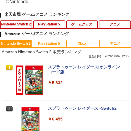
©Nintendo
楽天市場 ゲーム/アニメ ランキング
Nintendo Switch 2
PlayStation 5
ゲームグッズ
アニメ
Amazon ゲーム/アニメ ランキング
Nintendo Switch 2
PlayStation 5
Xbox
アニメ
Pokemon LEGENDS Z-A Nintendo Swi
FPS エイム アシストキャップ PS5 PS4
【中古】戦国無双 Chronicle - 3DS
【中古】【未使用品】カーズ2 MovieNE
1
1
1
1
Amazon Nintendo Switch 2 販売ランキング
tch 2 Edition 【Switch2】 NXS-P-ALZ
コントローラ 対応 Playstation プレイス
X [DVDのみ]
更新日時：2026/08/07 12:12
LB
テーション 対戦 APEX cod フォトナ FP
￥367
Sフリーク カバー 可動域アップ ゲーム
￥3,080
スプラトゥーン レイダース|オンライン
パープル オレンジ シューティングゲー
1
￥7,230
コード版
ム アクションゲーム プレステ プレステ5
プレステ4
￥5,832
【中古】.hack//Vol.1×Vol.2 PlayStation
2
￥680
映画『THE FIRST SLAM DUNK』 STAN
ゼルダの伝説 ティアーズ オブ ザ キン
2
2 the Best
2
DARD EDITION【Blu-ray】（早期予約
グダム Nintendo Switch 2 Edition 【S
特典なし） [ 井上雄彦 ]
witch2】 NXS-P-AXN7B
￥683
スプラトゥーン レイダース -Switch2
2
【中古】【PS5】Ed-0: Zombie Uprisin
￥3,850
￥7,830
2
g 【CEROレーティング「Z」】
￥6,455
￥1,079
【当店独自で＋P10倍★要エントリー】
3
あやかしトライアングル 3《完全生産限