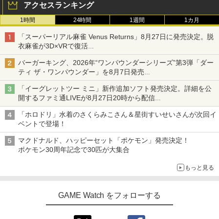
アクセスランキング
1時間
24時間
1週間
1カ月
「スーパーリアル麻雀 Venus Returns」8月27日に発売決定。脱
衣麻雀が3D×VRで復活
発売から2週間は20%オフになるセールが実施
バーガーキング、2026年“ワンパウンダーシリーズ”第3弾「ダー
ティ ザ・ワンパウンダー」を8月7日発売
「特製ガーリックマヨソース」を使用した超大型チーズバーガー
「イーグレットツー ミニ」新作追加ソフト発売決定。詳細を公
開するファミ通LIVEが8月27日20時から配信
シリーズ累計100タイトルへ
「ホロドリ」水着のさくらみこさん＆星街すいせいさんが次回イ
ベントで登場！
マクドナルド、ハッピーセット「ポケモン」発売決定！
ポケモン30周年記念で30匹が大集合
もっと見る
GAME Watch をフォローする