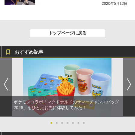
に登場
2020年5月12日
トップページに戻る
おすすめ記事
ポケモンコラボ「マクドナルドのサマーチャンスバッグ
2026」をひと足お先に体験してみた！
●
●
●
●
●
●
●