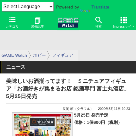
Powered by
Translate
カテゴリ
過去記事
検索
Impressサイト
GAME Watch
ホビー
フィギュア
ニュース
美味しいお酒揃ってます！ ミニチュアフィギュ
ア「お酒好きが集まるお店 銘酒専門 富士丸酒店」
5月25日発売
長岡 頼（クラフル）
2020年5月11日 10:23
5月25日 発売予定
価格：1個600円（税別）