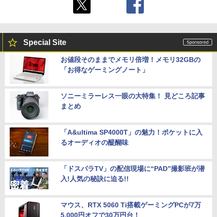
Special Site
お値段そのままでメモリ倍増！メモリ32GBの
「お得なゲーミングノート」
ソニーミラーレス一眼の大特集！ 見どころ記事
まとめ
「A&ultima SP4000T」の魅力！ポケットに入
るオーディオの醍醐味
「ドスパラTV」の配信現場に“PAD”撮影班が潜
入!人気の秘訣に迫る!!
マウス、RTX 5060 Ti搭載ゲーミングPCが7万
5,000円オフで30万円台！