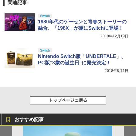
￥3,490
ZCT2J01)
関連記事
￥9,000
￥10,737
「劇場版 あの日見た花の名前を僕達はま
劇場版「鬼滅の刃」無限城編 第一章 猗
5
4
Switch
だ知らない。」4K Ultra HD Blu-ray(通
窩座再来 完全生産限定版 [Blu-ray]
1980年代のゲーセンと青春ストーリーの
グランツーリスモ7 PS5版
【国内正規品】Thrustmaster スラスト
4
5
常版)【4K ULTRA HD】 [ 超平和バスタ
マスター TH8S シフター - PC、PS4、P
融合、「198X」が遂にSwitchに登場！
ニンテンドープリペイド番号 5000円|オ
ーズ ]
5
￥8,698
￥3,779
【純正品】DualSense ワイヤレスコン
S5、PS5 Pro、Xbox One、Xbox Serie
ンラインコード版
5
2019年12月19日
トローラー(CFI-ZCT2J)
s X|S 対応の高精度 H パターン シフター
￥6,658
￥5,000
￥10,737
￥14,141
Switch
Nintendo Switch版「UNDERTALE」、
【Amazon.co.jp限定】劇場版モノノ怪
5
PC版”3歳の誕生日”に発売決定！
第三章 蛇神 (オリジナル特典:オリジナル
【特典】真・三國無双2 with 猛将伝 Re
5
巾着＋メーカー特典:【坤と離】二振りの
mastered PS5版(【早期購入封入特
2018年8月1日
剣、十翼より来たる！スタジオ描き下ろ
典】「赤兎鐙『真・三國無双2』レトロ
しイラストボード付) [DVD]
スタイル」DLC)
￥8,800
￥6,358
トップページに戻る
おすすめ記事