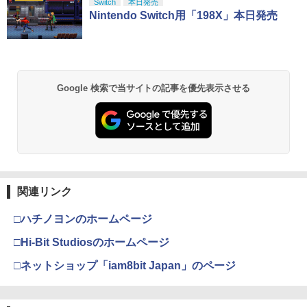
スプラトゥーン レイダース|オンライン
PlayStation 5 デジタル・エディション
【純正品】Xbox ワイヤレス コントロー
【Amazon.co.jp限定】劇場版モノノ怪
Switch
本日発売
操作性向上 ゲーミング
1
1
1
1
￥3,344
コード版
日本語専用 Console Language: Japan
ラー + USB-C® ケーブル
第三章 蛇神 (Amazon.co.jp限定オリジ
Nintendo Switch用「198X」本日発売
ese only (CFI-2200B01)
ナル三方背収納ケース付きコレクション)
￥1,980
(オリジナル特典:オリジナル巾着＋メー
￥5,832
￥8,300
カー特典:【坤と離】二振りの剣、十翼よ
￥55,000
「天気の子」Blu-rayスタンダード・エ
2
り来たる！スタジオ描き下ろしイラスト
ディション【Blu-ray】 [ 醍醐虎汰朗 ]
ボード付) [Blu-ray]
PRO FREAK Aoi V3 プロフリーク PS5
2
Google 検索で当サイトの記事を優先表示させる
【純正品】Xbox ワイヤレス コントロー
PS4 NS pro Aoi 凸型 FPS 無段階高さ調
2
￥4,290
￥10,780
スプラトゥーン レイダース -Switch2
Beast of Reincarnation -PS5 【特典】
ラー (ロボット ホワイト)
2
節profreak バージョン3 PS4 PS5 ninte
2
プロダクトコード 封入
ndo switch プロコン対応【定形外郵便
￥6,449
のみ送料無料】Playstation 5 特許取得
￥7,681
済み 日本製 しまリス堂
￥7,286
【特典付】【Blu-ray】【新品】 劇場版
3
劇場版「鬼滅の刃」無限城編 第一章 猗
2
「鬼滅の刃」無限城編 第一章 猗窩座再
窩座再来 通常版 [Blu-ray]
￥1,999
来 通常版 Blu-ray 佐賀
【純正品】Xbox ワイヤレス コントロー
3
￥3,982
ラー (カーボンブラック)
関連リンク
￥4,950
Nintendo Switch 2(日本語・国内専用)
【純正品】ディスクドライブ(CFI-ZDD1
3
3
J) PlayStation 5
PRO FREAK V2 KURENAI ( フリーク +
￥8,020
3
□ハチノヨンのホームページ
￥55,871
ゴムキャップ ) ショートタイプ 凸型 プ
￥11,849
ロフリーク PS5 PS4 NSpro FPS 高さ調
Thunderbolt Fantasy 東離劍遊紀4 4(完
□Hi-Bit Studiosのホームページ
劇場版「鬼滅の刃」無限城編 第一章 猗
4
3
節 profreek バージョン2 nintendo swit
全生産限定版)【Blu-ray】 [ 鳥海浩輔 ]
窩座再来 通常版 [DVD]
ch プロコン対応【定形外郵便のみ送料
【純正品】Xbox 充電式バッテリー + US
4
□ネットショップ「iam8bit Japan」のページ
無料】Playstation 5特許取得済み 日本
B-C ケーブル
￥6,436
￥3,523
製 しまリス堂
【純正品】DualSense ワイヤレスコン
ニンテンドープリペイド番号 9000円|オ
4
4
トローラー ミッドナイト ブラック(CFI-
ンラインコード版
￥2,618