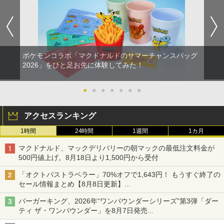
ポケモンコラボ「マクドナルドのサマーチャンスバッグ
2026」をひと足お先に体験してみた！
●
●
●
●
●
●
●
アクセスランキング
1時間
24時間
1週間
1カ月
マクドナルド、マックデリバリーの朝マックの最低注文料金が
500円値上げ。8月18日より1,500円から受付
「オクトパストラベラー」70%オフで1,643円！ もうすぐ終了の
セール情報まとめ【8月8日更新】
ニンテンドーeショップでは「大神 絶景版」が67%オフで990円
バーガーキング、2026年“ワンパウンダーシリーズ”第3弾「ダー
ティ ザ・ワンパウンダー」を8月7日発売
「特製ガーリックマヨソース」を使用した超大型チーズバーガー