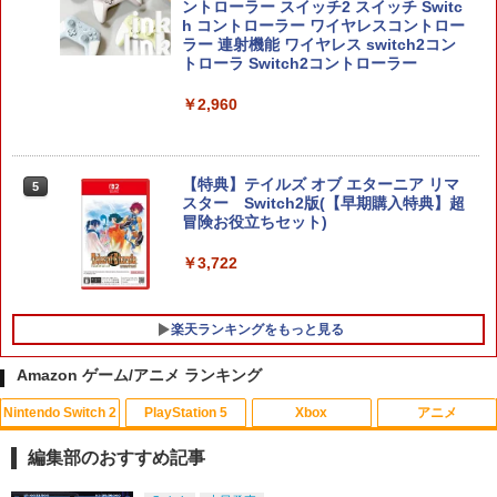
ントローラー スイッチ2 スイッチ Switc
h コントローラー ワイヤレスコントロー
ラー 連射機能 ワイヤレス switch2コン
トローラ Switch2コントローラー
￥2,960
【特典】テイルズ オブ エターニア リマ
5
スター Switch2版(【早期購入特典】超
冒険お役立ちセット)
￥3,722
楽天ランキングをもっと見る
Amazon ゲーム/アニメ ランキング
Nintendo Switch 2
PlayStation 5
Xbox
アニメ
エイムアップリング FPS EVOgames 日
U.C.ガンダムBlu-rayライブラリーズ 機
1
1
本製 天然ゴム 6個セット PS5 PS4 Switc
動戦士ガンダム 逆襲のシャア【Blu-ra
編集部のおすすめ記事
h プロコン PC コントローラー用 エイム
y】 [ 古谷徹 ]
アシスト リング スポンジ リコイル制御