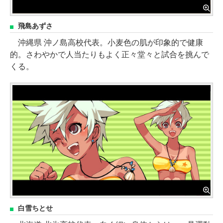
飛島あずさ
沖縄県 沖ノ島高校代表。小麦色の肌が印象的で健康
的。さわやかで人当たりもよく正々堂々と試合を挑んで
くる。
白雪ちとせ