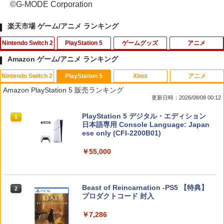
©G-MODE Corporation
楽天市場 ゲーム/アニメ ランキング
Nintendo Switch 2
PlayStation 5
ゲームグッズ
アニメ
Amazon ゲーム/アニメ ランキング
Nintendo Switch 2
PlayStation 5
Xbox
アニメ
Switch2 保護フィルム スイッチ2 保護フ
【中古】ドラゴンズドグマ 2ソフト:プレ
劇場版「鬼滅の刃」無限城編 第一章 猗
1
1
1
Amazon PlayStation 5 販売ランキング
ィルム switch2 フィルム Switch2 ガラ
イステーション5ソフト／アクション・
窩座再来(通常版)【Blu-ray】 [ 吾峠呼世
更新日時：2026/08/08 00:12
スフィルム スイッチ2 フィルム ガイド
ゲーム
晴 ]
貼り付け キット カバー Switch 2 本体
スプラトゥーン レイダース|オンライン
PlayStation 5 デジタル・エディション
アクセサリー Nintendo Switch2 ケース
1
1
￥1,910
￥3,960
コード版
日本語専用 Console Language: Japan
可 透明 ブルーライト カット 99％ FIRM
ese only (CFI-2200B01)
E
￥5,832
￥55,000
￥1,000
ソニー・インタラクティブエンタテイン
劇場版モノノ怪 唐傘【Blu-ray】 [ 中村
2
2
メント スティックモジュール（DualSen
健治 ]
se Edge(TM) ワイヤレスコントローラー
用） [CFI-ZSM1G PS5 デュアルセンス
￥8,044
スプラトゥーン レイダース -Switch2
Beast of Reincarnation -PS5 【特典】
2
楽天1位 switch2 保護フィルム【他全機
エッジ スティックモジュール]
2
2
プロダクトコード 封入
種】【2枚目半額&ケーブルもらえる】ス
￥6,449
イッチ2 保護フィルム switch2 フィルム
￥2,679
Switch2 ガラスフィルム スイッチ Switc
￥7,286
h 保護フィルム 有機el ブルーライトカッ