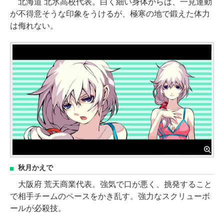
北海道 北氷高校代表。白く細い身体からは、一見運動
が不得意そうな印象をうけるが、極寒の地で鍛えた体力
は侮れない。
秋月かえで
大阪府 荒天商業代表。強気で口が悪く、挑発すること
で相手チームのペースをかき乱す。強力なスクリューボ
ールが必殺技。