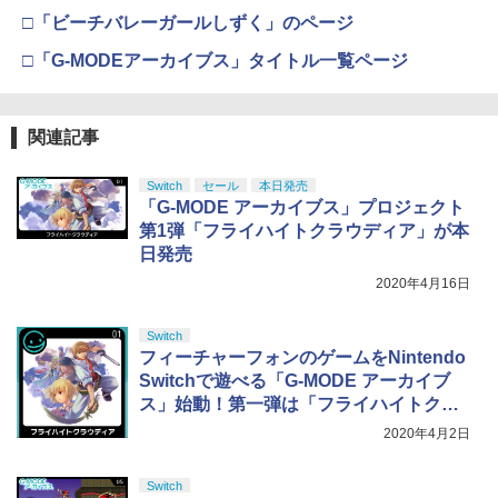
窩座再来 通常版 [DVD]
□「ビーチバレーガールしずく」のページ
【純正品】Xbox 充電式バッテリー + US
4
B-C ケーブル
￥3,523
□「G-MODEアーカイブス」タイトル一覧ページ
￥2,618
関連記事
劇場版「鬼滅の刃」無限城編 第一章 猗
4
窩座再来 完全生産限定版 [Blu-ray]
【国内正規品】Thrustmaster スラスト
5
Switch
セール
本日発売
マスター TH8S シフター - PC、PS4、P
「G-MODE アーカイブス」プロジェクト
￥8,698
S5、PS5 Pro、Xbox One、Xbox Serie
第1弾「フライハイトクラウディア」が本
s X|S 対応の高精度 H パターン シフター
日発売
￥14,141
2020年4月16日
【Amazon.co.jp限定】劇場版モノノ怪
5
第三章 蛇神 (オリジナル特典:オリジナル
Switch
巾着＋メーカー特典:【坤と離】二振りの
フィーチャーフォンのゲームをNintendo
剣、十翼より来たる！スタジオ描き下ろ
Switchで遊べる「G-MODE アーカイブ
しイラストボード付) [DVD]
ス」始動！第一弾は「フライハイトクラ
￥8,800
ウディア」
2020年4月2日
Switch