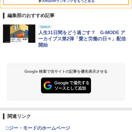
Amazonランキングをもっと見る
￥1,480
編集部のおすすめ記事
【純正品】Xbox ワイヤレス コントロー
【Amazon.co.jp限定】劇場版モノノ怪
Switch
1
1
任天堂 【Switch2】Nintendo Switch 2
5
ラー + USB-C® ケーブル
第三章 蛇神 (Amazon.co.jp限定オリジ
人生31日間をどう過ごす？ G-MODE ア
キャリングケース [BEE-A-PSSAA NSW
ナル三方背収納ケース付きコレクション)
ーカイブス第2弾「愛と労働の日々」配信
2 キャリングケ-ス]
(オリジナル特典:オリジナル巾着＋メー
￥8,300
開始
カー特典:【坤と離】二振りの剣、十翼よ
￥2,980
り来たる！スタジオ描き下ろしイラスト
ボード付) [Blu-ray]
【純正品】Xbox ワイヤレス コントロー
2
￥10,780
ラー (ロボット ホワイト)
Google 検索で当サイトの記事を優先表示させる
￥7,681
劇場版「鬼滅の刃」無限城編 第一章 猗
2
窩座再来 通常版 [Blu-ray]
【純正品】Xbox ワイヤレス コントロー
3
￥3,982
ラー (カーボンブラック)
関連リンク
￥8,020
□ジー・モードのホームページ
劇場版「鬼滅の刃」無限城編 第一章 猗
3