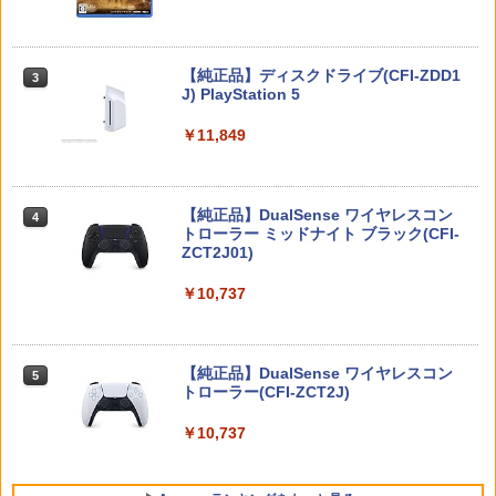
「少女☆歌劇 レヴュースタァライト」2
3
ト シート 本体 ガラス lite ケース カバー
ndスタァライブ “Starry Desert”【Blu-r
保護 画面 液晶保護 画面保護
ay】 [ スタァライト九九組 ]
テイクツー・インタラクティブ・ジャパ
3
ン 【PS5】『NBA 2K26』BEST PRICE
Nintendo Switch 2(日本語・国内専用)
￥1,000
【純正品】ディスクドライブ(CFI-ZDD1
3
3
[ELJM-30885 PS5 NBA 2K26 レンカ]
￥8,141
J) PlayStation 5
￥55,871
￥4,060
￥11,849
【2,600件レビュー突破！】 Switch2 カ
3
劇場版モノノ怪 第二章 火鼠【Blu-ray】
4
バー 超薄 ドック対応 クリアケース 強化
[ 鈴木清崇 ]
ガラスフィルム付属タイプあり Nintend
PlayStation5用カバー リズム ブルー
4
o Switch2/Switch 有機EL/通常モデル対
【純正品】DualSense ワイヤレスコン
ニンテンドープリペイド番号 9000円|オ
4
￥8,761
4
応 保護ケース 分離式設計 着脱簡単 耐衝
トローラー ミッドナイト ブラック(CFI-
ンラインコード版
￥5,770
撃 (ボタンカバー*2付)
ZCT2J01)
￥9,000
￥1,580
￥10,737
「少女☆歌劇 レヴュースタァライト」3r
5
【初回特典付き】【2027年02月12日発
5
dスタァライブ“Starry Diamond”【Blu-
売】 PLAION｜プレイオン トゥームレイ
ray】 [ スタァライト九九組 ]
ニンテンドープリペイド番号 5000円|オ
ダー：レガシー・オブ・アトランティス
5
P20倍★薄くてじょうぶな Switch2 ケー
【純正品】DualSense ワイヤレスコン
4
ンラインコード版
5
【PS5】
ス Switch / Switch2 inklink公式 収納ケ
トローラー(CFI-ZCT2J)
￥9,149
ース キャリングケース 耐衝撃 スイッチ
￥5,000
￥7,420
スイッチ2 Switch Switch2 ケース ポー
￥10,737
チ カバー バッグ バック ポータブル Nint
endo ニンテンドー スイッチ 可愛い か
わいい Switch2 保護フィルム