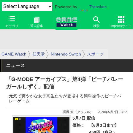
Powered by
Translate
カテゴリ
過去記事
検索
Impressサイト
GAME Watch
任天堂
Nintendo Switch
スポーツ
ニュース
「G-MODE アーカイブス」第4弾「ビーチバレー
ガールしずく」配信
元気で爽やかな女子高生たちが登場する簡単操作のビーチバ
レーゲーム
長岡 頼（クラフル）
2020年5月7日 13:52
5月7日 配信
価格：
【6月3日まで】
450円（税込）