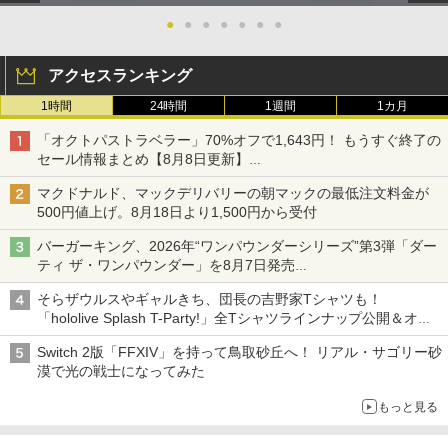
●
●
●
●
●
●
●
アクセスランキング
1時間
24時間
1週間
1カ月
「オクトパストラベラー」70%オフで1,643円！ もうすぐ終了の
セール情報まとめ【8月8日更新】
ニンテンドーeショップでは「大神 絶景版」が67%オフで990円
マクドナルド、マックデリバリーの朝マックの最低注文料金が
500円値上げ。8月18日より1,500円から受付
バーガーキング、2026年“ワンパウンダーシリーズ”第3弾「ダー
ティ ザ・ワンパウンダー」を8月7日発売
「特製ガーリックマヨソース」を使用した超大型チーズバーガー
そらザウルスやギャルきち、団長の吉野家Tシャツも！
「hololive Splash T-Party!」全Tシャツラインナップ公開＆オン
ライン販売開始
Switch 2版「FFXIV」を持って鳥取砂丘へ！ リアル・サゴリー砂
漠で光の戦士になってみた
もっと見る