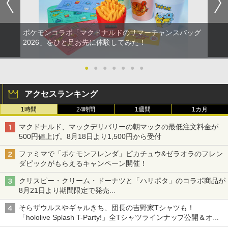
ポケモンコラボ「マクドナルドのサマーチャンスバッグ
2026」をひと足お先に体験してみた！
●
●
●
●
●
●
●
アクセスランキング
1時間
24時間
1週間
1カ月
マクドナルド、マックデリバリーの朝マックの最低注文料金が
500円値上げ。8月18日より1,500円から受付
ファミマで「ポケモンフレンダ」ピカチュウ&ゼラオラのフレン
ダピックがもらえるキャンペーン開催！
クリスピー・クリーム・ドーナツと「ハリポタ」のコラボ商品が
8月21日より期間限定で発売
組分け帽子ドーナツなど見た目も楽しい商品が登場
そらザウルスやギャルきち、団長の吉野家Tシャツも！
「hololive Splash T-Party!」全Tシャツラインナップ公開＆オン
ライン販売開始