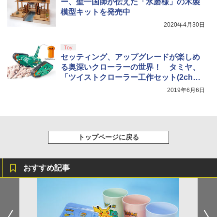
ー、聖一国師が伝えた「水磨様」の木製
トローラー Series 2 Core Edition (ホワ
ニンテンドープリペイド番号 5000円|オ
5
￥8,698
模型キットを発売中
【純正品】DualSense ワイヤレスコン
イト)
ンラインコード版
5
トローラー(CFI-ZCT2J)
2020年4月30日
￥18,500
￥5,000
￥10,737
Toy
【Amazon.co.jp限定】劇場版モノノ怪
5
セッティング、アップグレードが楽しめ
第三章 蛇神 (オリジナル特典:オリジナル
る奥深いクローラーの世界！ タミヤ、
巾着＋メーカー特典:【坤と離】二振りの
「ツイストクローラー工作セット(2chリ
剣、十翼より来たる！スタジオ描き下ろ
しイラストボード付) [DVD]
モコン)」
2019年6月6日
￥8,800
トップページに戻る
おすすめ記事