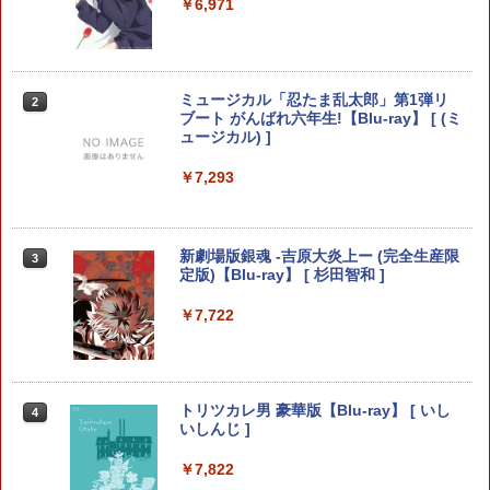
ントローラー Edge ハンドル 交換用 周
￥627
￥6,971
辺機器 ホコリ防止 全面保護 快適なグリ
ップ 取付簡単 DualSense DualShock4
対応 ブラック 2個入
￥630
任天堂 【Switch2】マリオカート ワール
ペダルインナースプリング（1個）/対応
ミュージカル「忍たま乱太郎」第1弾リ
2
2
2
ド [BEE-P-AAAAA NSW2 マリオカ-ト
機種：スラストマスター T-GT/T300RS/
ブート がんばれ六年生!【Blu-ray】 [ (ミ
ワ-ルド]
【レターパックライト対応/3個まで定
ュージカル) ]
型外郵便対応】 * LAILE レイル
【全品20％OFF】＼1000円ポッキリ！
￥8,970
￥7,293
2
／ ps5 コントローラー カバー PlayStati
￥900
on5 保護カバー コントローラー用 ps5
用 プレイステーション5 周辺機器 アクセ
サリー 高品質 透明 クリアシェル 保護 ケ
【ホリ公式】【任天堂ライセンス商品】
新劇場版銀魂 -吉原大炎上ー (完全生産限
3
3
ース カバー 耐衝撃 簡単装着
スプラトゥーン レイダース ワイヤレス
Switch2 ケース スイッチ2 Nintendo 対
定版)【Blu-ray】 [ 杉田智和 ]
3
ホリパッド TURBO for Nintendo Switc
応 スイッチ スイッチツー 名入れ かわい
￥1,000
h 2 おすすめ Switch スイッチ コントロ
い ニンテンドースイッチ カバー ポーチ
￥7,722
ーラー 無線 連射 連射ホールド 連射機能
switch Lite 新型 本体 ジョイコン ソフ
背面ボタン 充電 スプラレイダース スプ
ト ケーブル 収納可能 ポーチ クリスマス
ラ
ギフト クリスマス プレゼント 送料無料
【SIE】【中古品】ソニー『DEATH STR
3
ANDING DIRECTOR’S CUT』ECJS-000
￥8,980
￥1,300
トリツカレ男 豪華版【Blu-ray】 [ いし
4
12 PS5 ゲームソフト 1週間保証【中古】
いしんじ ]
￥2,163
￥7,822
ダービースタリオン2
【中古】トワイライトシンドローム再会
4
4