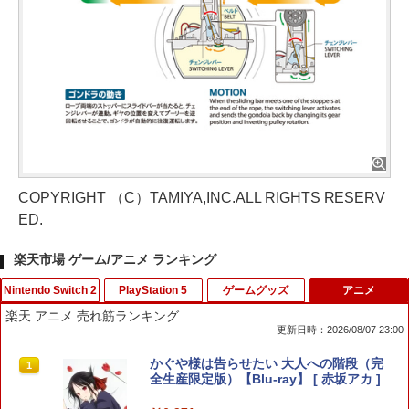
COPYRIGHT （C）TAMIYA,INC.ALL RIGHTS RESERV
ED.
楽天市場 ゲーム/アニメ ランキング
Nintendo Switch 2
PlayStation 5
ゲームグッズ
アニメ
楽天 アニメ 売れ筋ランキング
更新日時：2026/08/07 23:00
ファイアーエムブレム 万紫千紅
PS5 スティックカバー コントローラー
【中古】メタルギア ソリッド ピースウ
かぐや様は告らせたい 大人への階段（完
1
1
1
1
交換用 スティックキャップ PS4 コント
ォーカー - PSP
全生産限定版）【Blu-ray】 [ 赤坂アカ ]
ローラー / PS5 コントローラー / PS5 コ
￥8,970