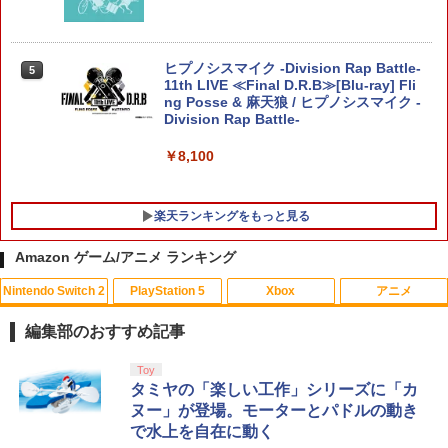
￥8,981
￥2,695
グランツーリスモ7 PS5版
4
ヒプノシスマイク -Division Rap Battle-
5
11th LIVE ≪Final D.R.B≫[Blu-ray] Fli
￥3,779
ng Posse & 麻天狼 / ヒプノシスマイク -
【中古】ポケットモンスター ソード -Sw
Division Rap Battle-
5
itch
スーパーボンバーマン コレクション Nin
5
tendo Switch 2 Edition 日本限定版
￥8,100
￥4,024
グッドスマイルカンパニー 【特典付】
￥9,801
5
【PS5】機動警察パトレイバー the Case
楽天ランキングをもっと見る
Files [PS5 キドウケイサツパトレイバ-
ザ ケ-ス ファイル]
Amazon ゲーム/アニメ ランキング
￥5,420
Nintendo Switch 2
PlayStation 5
Xbox
アニメ
編集部のおすすめ記事
スプラトゥーン レイダース|オンライン
PlayStation 5 デジタル・エディション
【純正品】Xbox ワイヤレス コントロー
【Amazon.co.jp限定】劇場版モノノ怪
Toy
1
1
1
1
コード版
日本語専用 Console Language: Japan
ラー + USB-C® ケーブル
第三章 蛇神 (Amazon.co.jp限定オリジ
タミヤの「楽しい工作」シリーズに「カ
ese only (CFI-2200B01)
ナル三方背収納ケース付きコレクション)
ヌー」が登場。モーターとパドルの動き
(オリジナル特典:オリジナル巾着＋メー
￥5,832
￥8,300
で水上を自在に動く
カー特典:【坤と離】二振りの剣、十翼よ
￥55,000