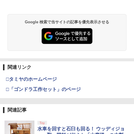
り来たる！スタジオ描き下ろしイラスト
ボード付) [Blu-ray]
【純正品】Xbox ワイヤレス コントロー
2
￥10,780
スプラトゥーン レイダース -Switch2
Beast of Reincarnation -PS5 【特典】
ラー (ロボット ホワイト)
2
2
Google 検索で当サイトの記事を優先表示させる
プロダクトコード 封入
￥6,445
￥7,681
￥7,286
劇場版「鬼滅の刃」無限城編 第一章 猗
2
窩座再来 通常版 [Blu-ray]
【純正品】Xbox 充電式バッテリー + US
3
￥3,964
B-C ケーブル
Nintendo Switch 2(日本語・国内専用)
【純正品】ディスクドライブ(CFI-ZDD1
3
3
J) PlayStation 5
関連リンク
￥2,618
￥55,871
￥11,849
□タミヤのホームページ
劇場版「鬼滅の刃」無限城編 第一章 猗
3
窩座再来 通常版 [DVD]
□「ゴンドラ工作セット」のページ
【純正品】Xbox ワイヤレス コントロー
4
￥3,523
【純正品】DualSense ワイヤレスコン
ラー (カーボンブラック)
ニンテンドープリペイド番号 9000円|オ
4
4
トローラー ミッドナイト ブラック(CFI-
ンラインコード版
ZCT2J01)
関連記事
￥8,020
￥9,000
￥10,737
Toy
劇場版「鬼滅の刃」無限城編 第一章 猗
4
水車を回すと石臼も回る！ ウッディジョ
窩座再来 完全生産限定版 [Blu-ray]
【純正品】Xbox Elite ワイヤレス コン
5