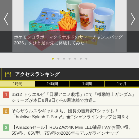
ポケモンコラボ「マクドナルドのサマーチャンスバッグ
2026」をひと足お先に体験してみた！
●
●
●
●
●
●
●
アクセスランキング
1時間
24時間
1週間
1カ月
BS12 トゥエルビ「日曜アニメ劇場」にて「機動戦士ガンダム」
シリーズが本日8月9日から8週連続で放送
初回は「機動戦士ガンダム【HDリマスター版】」
そらザウルスやギャルきち、団長の吉野家Tシャツも！
「hololive Splash T-Party!」全Tシャツラインナップ公開＆オン
ライン販売開始
【Amazonセール】REGZAの4K Mini LED液晶TVがお買い得。
55V型、65V型、75V型の2026年モデルがラインナップ