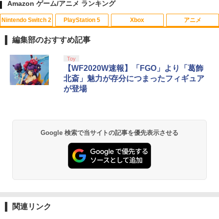
Amazon ゲーム/アニメ ランキング
Nintendo Switch 2
PlayStation 5
Xbox
アニメ
アンサー PS5コントローラ用 プレイアッ
【中古】ぷよぷよ通 決定盤
1
1
プボタンセット(ブラック)(ANS-PSV003
編集部のおすすめ記事
BK) 取り寄せ商品【期間数量限定】
￥358
スプラトゥーン レイダース|オンライン
PlayStation 5 デジタル・エディション
【純正品】Xbox ワイヤレス コントロー
劇場版「鬼滅の刃」無限城編 第一章 猗
Toy
1
1
1
1
￥1,049
コード版
日本語専用 Console Language: Japan
ラー + USB-C® ケーブル
窩座再来 通常版 [Blu-ray]
【WF2020W速報】「FGO」より「葛飾
ese only (CFI-2200B01)
北斎」魅力が存分につまったフィギュア
￥5,832
￥8,300
￥3,982
【中古】アイドルマスター アニメ & G4
2
が登場
￥55,000
U!パック VOL.8
【8/4-11 当店P5倍!&マラソン!】PS5 縦
2
置き スタンド 転倒防止 地震対策 傷付き
￥410
防止 放熱改善 簡単取り付け Ps5 Slim/P
【純正品】Xbox ワイヤレス コントロー
s5 Pro/Ps5 対応 プレイステーション5 P
2
スプラトゥーン レイダース -Switch2
劇場版「鬼滅の刃」無限城編 第一章 猗
Beast of Reincarnation -PS5 【特典】
ラー (ロボット ホワイト)
2
2
layStation 5
2
Google 検索で当サイトの記事を優先表示させる
窩座再来 通常版 [DVD]
プロダクトコード 封入
￥6,449
￥7,681
￥1,698
￥3,523
【中古】グランツーリスモ4
￥7,286
3
￥470
【純正品】Xbox ワイヤレス コントロー
アストロボット
3
3
ラー (カーボンブラック)
Nintendo Switch 2(日本語・国内専用)
【Amazon.co.jp限定】劇場版モノノ怪
【純正品】ディスクドライブ(CFI-ZDD1
3
3
3
￥4,968
第三章 蛇神 (Amazon.co.jp限定オリジ
J) PlayStation 5
関連リンク
【中古】I.Q FINAL
￥8,020
4
ナル三方背収納ケース付きコレクション)
￥55,491