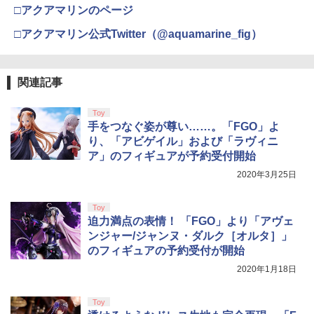
(オリジナル特典:オリジナル巾着＋メー
￥11,980
□アクアマリンのページ
￥476
カー特典:【坤と離】二振りの剣、十翼よ
り来たる！スタジオ描き下ろしイラスト
□アクアマリン公式Twitter（@aquamarine_fig）
【純正品】Xbox 充電式バッテリー + US
4
ボード付) [Blu-ray]
【楽天ブックス限定特典+特典】空の軌
B-C ケーブル
4
【純正品】DualSense ワイヤレスコン
跡 the 2nd PS5版(DLCチラシ：NEOブ
ニンテンドープリペイド番号 9000円|オ
4
4
￥10,780
トローラー ミッドナイト ブラック(CFI-
レイサー・アガット+【早期購入外付特
ンラインコード版
￥2,618
ZCT2J01)
関連記事
典】DLCチラシ)
【中古】エースコンバット04 シャッター
5
ドスカイ
￥9,000
￥10,737
￥7,480
Toy
劇場版「鬼滅の刃」無限城編 第一章 猗
4
￥592
手をつなぐ姿が尊い……。「FGO」よ
窩座再来 完全生産限定版 [Blu-ray]
【国内正規品】Thrustmaster スラスト
5
り、「アビゲイル」および「ラヴィニ
マスター TH8S シフター - PC、PS4、P
ニンテンドープリペイド番号 5000円|オ
5
￥8,698
ア」のフィギュアが予約受付開始
【純正品】DualSense ワイヤレスコン
S5、PS5 Pro、Xbox One、Xbox Serie
【特典】鬼武者 Way of the Sword(【初
ンラインコード版
5
5
トローラー(CFI-ZCT2J)
s X|S 対応の高精度 H パターン シフター
回購入封入特典】プロダクトコード)
2020年3月25日
￥5,000
￥10,737
￥14,141
￥7,641
Toy
『映画 ラブライブ！蓮ノ空女学院スクー
5
迫力満点の表情！ 「FGO」より「アヴェ
ルアイドルクラブ Bloom Garden Part
ンジャー/ジャンヌ・ダルク［オルタ］」
y』Blu-ray（特装限定版）
のフィギュアの予約受付が開始
￥8,589
2020年1月18日
Toy