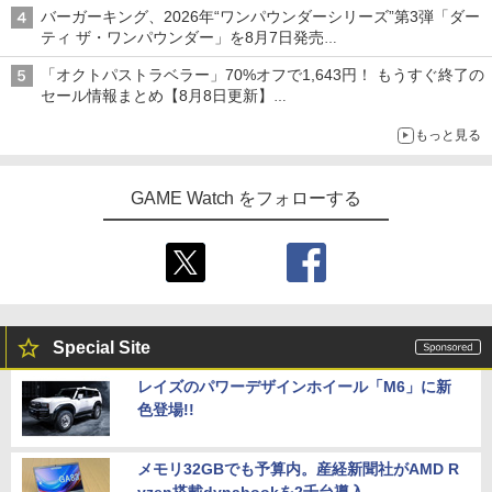
バーガーキング、2026年“ワンパウンダーシリーズ”第3弾「ダー
ティ ザ・ワンパウンダー」を8月7日発売
「特製ガーリックマヨソース」を使用した超大型チーズバーガー
「オクトパストラベラー」70%オフで1,643円！ もうすぐ終了の
セール情報まとめ【8月8日更新】
ニンテンドーeショップでは「大神 絶景版」が67%オフで990円
もっと見る
GAME Watch をフォローする
Special Site
レイズのパワーデザインホイール「M6」に新
色登場!!
メモリ32GBでも予算内。産経新聞社がAMD R
yzen搭載dynabookを2千台導入