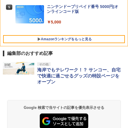
ぽこ あ ポケモン
VI [PS5ソフト] (コードインボックス版、
5
呼世晴 ]
配送日：2026年11月12日～、プレイ開
ニンテンドープリペイド番号 5000円|オ
5
始日：2026年11月19日) 【初回購入封入
￥7,880
ンラインコード版
特典】：ヴィンテージ・バイスシティパ
￥11,000
ック
￥5,000
￥9,800
BLEACH 千年血戦篇 4 (完全生産限定版)
5
Amazonランキングをもっと見る
【Blu-ray】 [ 久保帯人 ]
￥17,160
編集部のおすすめ記事
PlayStation 5 デジタル・エディション
【純正品】Xbox ワイヤレス コントロー
【Amazon.co.jp限定】劇場版モノノ怪
その他
1
1
1
日本語専用 Console Language: Japan
ラー + USB-C® ケーブル
第三章 蛇神 (Amazon.co.jp限定オリジ
海岸でもテレワーク！？ サンコー、自宅
ese only (CFI-2200B01)
ナル三方背収納ケース付きコレクション)
で快適に過ごせるグッズの特設ページを
(オリジナル特典:オリジナル巾着＋メー
￥8,300
オープン
カー特典:【坤と離】二振りの剣、十翼よ
￥55,000
り来たる！スタジオ描き下ろしイラスト
ボード付) [Blu-ray]
Xbox プリペイドカード 5,000円 デジタ
2
￥10,780
Beast of Reincarnation -PS5 【特典】
ルコード 【旧 Xbox ギフトカード】 [オ
2
Google 検索で当サイトの記事を優先表示させる
プロダクトコード 封入
ンラインコード]
￥7,286
￥5,000
劇場版「鬼滅の刃」無限城編 第一章 猗
2