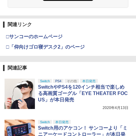
窩座再来 通常版 [Blu-ray]
￥3,964
【純正品】Xbox ワイヤレス コントロー
3
【純正品】ディスクドライブ(CFI-ZDD1
ラー (ロボット ホワイト)
3
J) PlayStation 5
関連リンク
￥7,681
￥11,849
□サンコーのホームページ
劇場版「鬼滅の刃」無限城編 第一章 猗
3
窩座再来 通常版 [DVD]
□「仰向けゴロ寝デスク2」のページ
【純正品】Xbox 充電式バッテリー + US
4
￥3,523
【純正品】DualSense ワイヤレスコン
B-C ケーブル
4
トローラー ミッドナイト ブラック(CFI-
ZCT2J01)
関連記事
￥2,618
￥10,737
Switch
PS4
その他
本日発売
劇場版「鬼滅の刃」無限城編 第一章 猗
4
SwitchやPS4を120インチ相当で楽しめ
窩座再来 完全生産限定版 [Blu-ray]
る高画質ゴーグル「EYE THEATER FOC
【純正品】Xbox ワイヤレス コントロー
5
￥8,698
US」が本日発売
【純正品】DualSense ワイヤレスコン
ラー (カーボンブラック)
5
トローラー(CFI-ZCT2J)
2020年4月13日
￥8,020
￥10,737
Switch
本日発売
【Amazon.co.jp限定】劇場版モノノ怪
5
Switch用のアケコン！ サンコーより「ミ
第三章 蛇神 (オリジナル特典:オリジナル
ニアーケードコントローラー」が本日発
巾着＋メーカー特典:【坤と離】二振りの