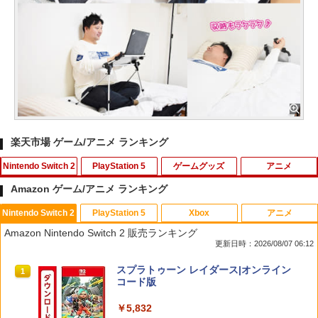
楽天市場 ゲーム/アニメ ランキング
Nintendo Switch 2
PlayStation 5
ゲームグッズ
アニメ
Amazon ゲーム/アニメ ランキング
Nintendo Switch 2
PlayStation 5
Xbox
アニメ
スプラトゥーン レイダース
[メール便OK]【新品】【PS5】MotoGP
【中古】 ソニーミュージックマーケティ
1
1
1
Amazon Nintendo Switch 2 販売ランキング
24［PS5版］[在庫品]
ング ひだまりスケッチ× 1 完全生産限定
更新日時：2026/08/07 06:12
版 / アニプレックス [Blu-ray]【メール便
￥6,507
送料無料】【最短翌日配達対応】
￥920
スプラトゥーン レイダース|オンライン
1
コード版
￥296
￥5,832