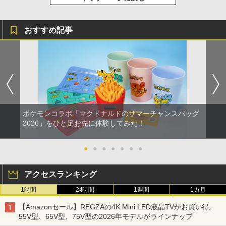
おすすめ記事
ポケモンコラボ「マクドナルドのサマーチャンスバッグ
2026」をひと足お先に体験してみた！
●
●
●
●
●
●
●
アクセスランキング
1時間
24時間
1週間
1カ月
【Amazonセール】REGZAの4K Mini LED液晶TVがお買い得。
55V型、65V型、75V型の2026年モデルがラインナップ