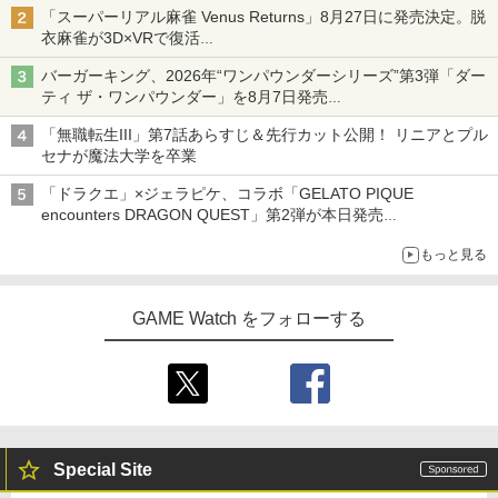
「スーパーリアル麻雀 Venus Returns」8月27日に発売決定。脱
衣麻雀が3D×VRで復活
発売から2週間は20%オフになるセールが実施
バーガーキング、2026年“ワンパウンダーシリーズ”第3弾「ダー
ティ ザ・ワンパウンダー」を8月7日発売
「特製ガーリックマヨソース」を使用した超大型チーズバーガー
「無職転生III」第7話あらすじ＆先行カット公開！ リニアとプル
セナが魔法大学を卒業
「ドラクエ」×ジェラピケ、コラボ「GELATO PIQUE
encounters DRAGON QUEST」第2弾が本日発売
アイスカップに入ったスライムやわたぼう、ベビーサタンなどが
もっと見る
オリジナルアートで登場
GAME Watch をフォローする
Special Site