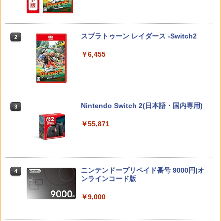
【当店独自で＋P10倍★要エントリー】
【中古】Stellar Bladeソフト:プレイス
2
2
【中古】[Switch2] ぽこ あ ポケモン(20
テーション5ソフト／アクション・ゲー
劇場版「鬼滅の刃」無限城編 第一章 猗
2
260305)
ム
窩座再来(通常版)【Blu-ray】 [ 吾峠呼世
晴 ]
スプラトゥーン レイダース -Switch2
2
￥6,580
￥4,690
￥3,960
￥6,455
任天堂 スプラトゥーン レイダース【Swi
【あみあみ限定特典】【特典】PS5 機動
3
3
tch 2】 BEEPAADLA [BEEPAADLA]
警察パトレイバー the Case Files[グッ
【楽天ブックス限定連動購入特典+楽天
3
ドスマイルカンパニー]《08月予約》
ブックス限定先着特典+他】ゴールデン
カムイ 第十六巻(初回限定版)【Blu-ra
￥6,720
Nintendo Switch 2(日本語・国内専用)
3
y】(キャラファインボード+キャスト複
￥5,970
製サイン入り複製原画セット+原作者・
￥55,871
野田サトル描き下ろし最終章OP／ED絵
コンテ+他) [ 野田サトル ]
任天堂 【Switch2】ゼルダの伝説 ブレス
(PS5)Beast of Reincarnation(新品)(封
4
4
オブ ザ ワイルド Nintendo Switch 2 Ed
￥8,580
入特典付き)
ition [NXS-P-AAAAH NSW2 ゼルダノデ
ンセツ ブレス オブ ザ ワイルド]
ニンテンドープリペイド番号 9000円|オ
￥8,190
4
ンラインコード版
￥7,710
【楽天ブックス限定配送BOX】【楽天ブ
4
ックス限定先着特典+先着特典】劇場版
￥9,000
「鬼滅の刃」無限城編 第一章 猗窩座再
来(完全生産限定版)【Blu-ray】(かるた
【初回特典】グランド・セフト・オート
5
+イベント抽選権+描き下ろし色紙) [ 吾峠