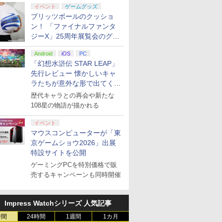
円|オンラ
,000円|
コントロー
ノノ怪 第
スパンションパス|オン
ル・エディション 日本
ゲームコントローラー
限城編 第一章 猗窩座再
ド番号 500円|オンライ
トアチケット 3,000円|
Gladiate Xbox公式ラ
定】劇場版モノノ怪 第
品】Samsung
トアチケット 15,000円
ーズX | S、Xbox
REBEL3199 7 [Blu-
ド番号 20
定】 Logic
ゲームコン
定】劇場版
[CFI-ZSM1G PS5 デュ
ム防止 ソフト ミディア
DLC)
イベント
ゲームグッズ
ード版
 Core
オリジナル
ラインコード版
語専用 (CFI-2200B01)
XBOX Series X|S
来 完全生産限定版
ンコード版
オンラインコード版
イセンス ゲーミング コ
三章 蛇神 (オリジナル
microSD Express
|オンラインコード版
One、およびWindows
ray]
インコード
コン G92
XBOX Seri
ヤバイやつ」
アルセンスエッジ ステ
ム ハード 3種セット
ブリッツボールのクッショ
ワイト)
ナル巾着＋
+ ディスクドライブ
XBOX One Windows
[DVD]
ントローラー 有線 日本
特典:オリジナル巾着＋
Card 256GB for
の有線コントローラー
リスモ7 Fo
XBOX One
ray（Amaz
ィックモジュール]
PS5 PS4 Xbox Switch
ン！ 「ファイナルファンタ
￥4,400
￥66,980
￥7,999
￥7,828
￥500
￥3,000
￥4,980
￥9,900
現在在庫切れです。
￥15,000
￥4,590
￥8,760
￥2,000
￥38,800
￥6,499
￥8,800
:【坤と
(CFI-ZDD1J) セット
10/11用 PCコントロー
正規代理店品 6L366AA
メーカー特典:【坤と
Nintendo Switch
6ボタンレイアウト - 正
Horizon 6
10/11用
典：Blu-
Pro スカフコントロー
ジーX」25周年展覧会のグッ
剣、十翼
ラーゲームパッド ホー
離】二振りの剣、十翼
2（サムスン マイクロ
式にライセンスされて
ラーゲーム
ース） [Blu
ラー用 ブラック パープ
ズ情報が公開
スタジオ
ル効果スティック付き
より来たる！スタジオ
SDエクスプレスカード
います
ルエフェク
ル グリーン
Android
iOS
PC
ラストボ
ビデオゲームコントロ
描き下ろしイラストボ
256GB）
クと3.5
「幻想水滸伝 STAR LEAP」
]
ーラー（ブラック）
ード付) [Blu-ray]
ジャック付
先行レビュー 懐かしいキャ
ラたちが意外な形で出てくる
シリーズ完全新作！
歴代キャラとの再会や新たな
108星の物語が描かれる
イベント
マウスコンピューターが「東
京ゲームショウ2026」出展
特設サイトを公開
ゲーミングPCを特別価格で販
売するキャンペーンも同時開催
Impress Watchシリーズ 人気記事
時間
24時間
1週間
1カ月