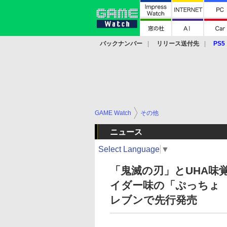
バックナンバー
リリース送付先
PS5
モバイル
eスポーツ
クラウド
PS
GAME Watch
その他
ニュース
Select Language
▼
「鬼滅の刃」とUHA味
イダー味の「ぷっちょ 
レブンで先行発売