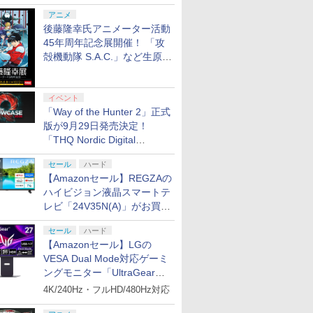
シャルコラボ広告を掲出
アニメ
後藤隆幸氏アニメーター活動
45年周年記念展開催！ 「攻
殻機動隊 S.A.C.」など生原
画、総作画監督修正が展示
イベント
「Way of the Hunter 2」正式
版が9月29日発売決定！
「THQ Nordic Digital
Showcase 2026」まとめ
セール
ハード
【Amazonセール】REGZAの
ハイビジョン液晶スマートテ
レビ「24V35N(A)」がお買い
得！
セール
ハード
【Amazonセール】LGの
VESA Dual Mode対応ゲーミ
ングモニター「UltraGear
27G850A-B」がお買い得！
4K/240Hz・フルHD/480Hz対応