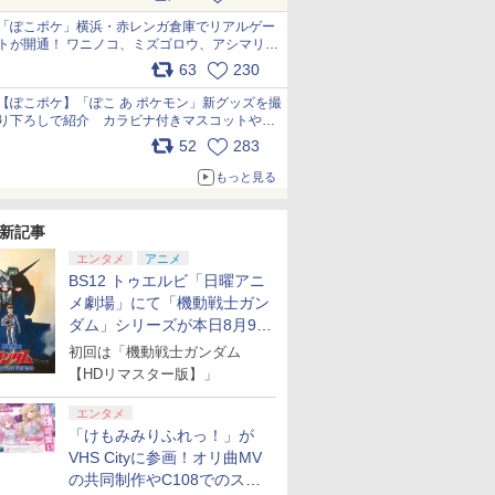
pic.x.com/81MuXGahVM
「ぽこポケ」横浜・赤レンガ倉庫でリアルゲー
トが開通！ ワニノコ、ミズゴロウ、アシマリ登
場シーンをレポート pic.x.com/LDgEByVl6D
63
230
【ぽこポケ】「ぽこ あ ポケモン」新グッズを撮
り下ろしで紹介 カラビナ付きマスコットやス
クエアポーチが仲間入り
52
283
pic.x.com/XmVAgBxaW5
もっと見る
新記事
エンタメ
アニメ
BS12 トゥエルビ「日曜アニ
メ劇場」にて「機動戦士ガン
ダム」シリーズが本日8月9日
から8週連続で放送
初回は「機動戦士ガンダム
【HDリマスター版】」
エンタメ
「けもみみりふれっ！」が
VHS Cityに参画！オリ曲MV
の共同制作やC108でのスペ