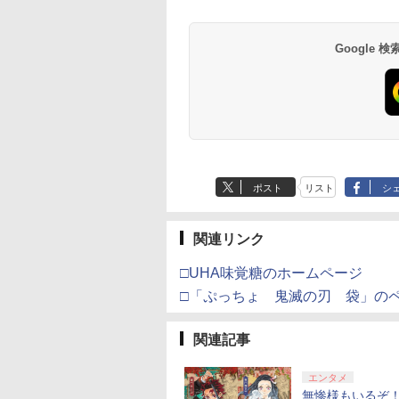
Samsung
チケット 15,000円
 | S、Xbox
EL3199 7 [Blu-
ド番号 2000円|オンラ
定】 Logicool G ハン
ゲームコントローラー
定】劇場版「僕の心の
ース|オンラインコード
ル・エディション 日本
ヤレス コントローラー
限城編 第一章 猗窩座再
ース -Switch2
Reincarnation -PS5
ヤレス コントローラ
限城編 第一章 猗窩
)
GIC！！Blu−ray
プレイステーション
roSD Express
ンラインコード版
e、およびWindows
インコード版
コン G923 グランツー
XBOX Series X|S
ヤバイやつ」 Blu-
版
語専用 Console
+ USB-C® ケーブル
来 通常版 [Blu-ray]
【特典】プロダクト
(ロボット ホワイト)
来 通常版 [DVD]
BOX 初回限定版 特
PlayStation 5
￥6,449
d 256GB for
線コントローラー
リスモ7 Forza
XBOX One Windows
ray（Amazon.co.jp特
Language: Japanese
ード 封入
典Blu−ray付 / 大橋彩香
Google
在庫切れです。
,000
590
760
￥2,000
￥38,800
￥6,499
￥8,800
￥5,832
￥55,000
￥8,300
￥3,982
￥7,286
￥7,681
￥3,523
tendo Switch
タンレイアウト - 正
Horizon 6 G923d
10/11用 PCコントロー
典：Blu-rayスリーブケ
only (CFI-2200B01)
【出演】
サムスン マイクロ
ライセンスされて
ラーゲームパッド ホー
ース） [Blu-ray]
エクスプレスカード
す
ルエフェクトスティッ
6GB）
クと3.5mmオーディオ
ジャック付き
ポスト
リスト
シ
関連リンク
□UHA味覚糖のホームページ
□「ぷっちょ 鬼滅の刃 袋」の
関連記事
エンタメ
無惨様もいるぞ