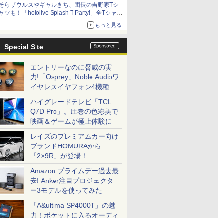
そらザウルスやギャルきち、団長の吉野家Tシ
ャツも！「hololive Splash T-Party!」全Tシャツ
ラインナップ公開＆オンライン販売開始
もっと見る
Special Site
エントリーなのに脅威の実
力!「Osprey」Noble Audioワ
イヤレスイヤフォン4機種を
一気に聴く
ハイグレードテレビ「TCL
Q7D Pro」。圧巻の色彩美で
映画＆ゲームが極上体験に
レイズのプレミアムカー向け
ブランドHOMURAから
「2×9R」が登場！
Amazon プライムデー過去最
安! Anker注目プロジェクタ
ー3モデルを使ってみた
「A&ultima SP4000T」の魅
力！ポケットに入るオーディ