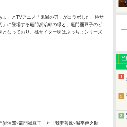
ょ」とTVアニメ「鬼滅の刃」がコラボした、桃サ
刃」に登場する竈門炭治郎の緑と、竈門禰豆子のピ
味となっており、桃サイダー味はぷっちょシリーズ
炭治郎×竈門禰豆子」と「我妻善逸×嘴平伊之助」