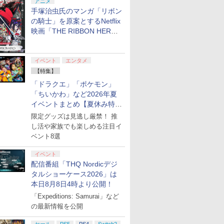
アニメ
手塚治虫氏のマンガ「リボン
の騎士」を原案とするNetflix
映画「THE RIBBON HERO
リボンヒーロー」本日配信開
始
イベント
エンタメ
【特集】
「ドラクエ」「ポケモン」
「ちいかわ」など2026年夏
イベントまとめ【夏休み特
集】
限定グッズは見逃し厳禁！ 推
し活や家族でも楽しめる注目イ
ベント8選
イベント
配信番組「THQ Nordicデジ
タルショーケース2026」は
7
8
9
10
本日8月8日4時より公開！
「Expeditions: Samurai」など
の最新情報を公開