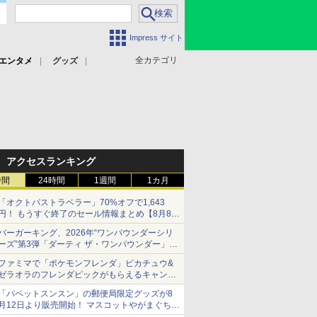
Impress サイト
全カテゴリ
エンタメ
グッズ
アクセスランキング
時間
24時間
1週間
1カ月
「オクトパストラベラー」70%オフで1,643
円！ もうすぐ終了のセール情報まとめ【8月8日
更新】
バーガーキング、2026年“ワンパウンダーシリ
ニンテンドーeショップでは「大神 絶景版」が
ーズ”第3弾「ダーティ ザ・ワンパウンダー」を
67%オフで990円
8月7日発売
ファミマで「ポケモンフレンダ」ピカチュウ&
「特製ガーリックマヨソース」を使用した超大
ゼラオラのフレンダピックがもらえるキャンペ
型チーズバーガー
ーン開催！
「パペットスンスン」の郵便局限定グッズが8
月12日より販売開始！ マスコットやがまぐち、
レターセットなどが登場