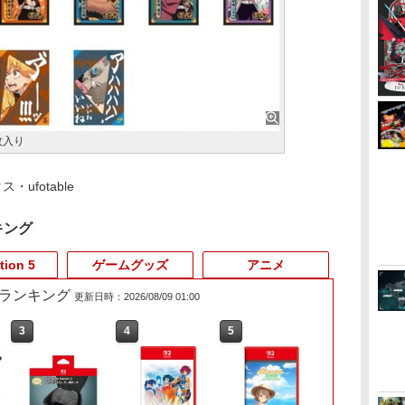
枚入り
ufotable
キング
tion 5
ゲームグッズ
アニメ
売れ筋ランキング
更新日時：2026/08/09 01:00
3
4
5
6