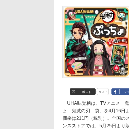
ポスト
リスト
シ
UHA味覚糖は、TVアニメ「
ょ 鬼滅の刃 袋」を4月16
価格は211円（税別）。全国
ンスストアでは、5月25日よ