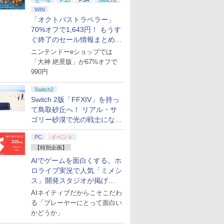
セール
PS5
PS4
Switch2
WIN
「オクトパストラベラー」
うぶつの
[Switch 2] スプラトゥ
バイオハザード レクイ
ぽこ あ ポケモン
7月31日発
70%オフで1,643円！ もうす
Switch 2
ーン レイダース（ダウ
エム Switch2版
ポーチ for 
ぐ終了のセール情報まとめ
￥7,880
itch2】
ンロード版）※4,800ポ
Switch2
【8月8日更新】
￥7,760
ニンテンドーeショップでは
D
イントまでご利用可 ■
モン
￥6,480
￥7,950
「大神 絶景版」が67%オフで
990円
Switch2
Switch 2版「FFXIV」を持っ
て鳥取砂丘へ！ リアル・サ
7
7
2
8
8
9
9
3
10
10
ゴリー砂漠で光の戦士になっ
てみた
PC
イベント
【特別企画】
7
7
7
7
8
8
8
8
9
9
9
9
10
10
10
10
AIでゲームを面白くする。ホ
ロライブ実況で人気「ミメシ
P10倍
witch対応 ゲームガン 2個
マン」
ソニー・インタラクテ
幼女戦記II 1【Blu-
【中古】アトラス ユニコーンオーバー
エイムリング
幼女戦記II 3【Blu-
【特典】
幼女戦記II 2【Blu-
[Switch 2] ぽこ あ ポ
【特典】MA
転生したら
ス」開発スタジオが掲げ
ー】【中
＋ブルー 銃型 スイッチ
 レゼ篇
ィブエンタテインメン
ray】 [ 悠木碧 ]
ロード [通常版] [Nintendo Switch]
KontrolFreek 【
ray】 [ 悠木碧 ]
STEINS;GATE
ray】 [ 悠木碧 ]
ンションパス（ダウンロー
Tōkon: Fi
った件 第4
る“AI活用の信念”とは？【講
AIネイティブだからこそこだわ
王3 通常
アタッチメント 通常モデ
ト スティックモジュー
【仙台イービーンズ】保証期間1週間
Precision Rings 4005-
RE:BOOT PS5版
※3,200ポイントまでご利
Souls(
定版)【Blu-
演レポート】
￥11,297
￥11,297
￥11,297
る「プレーヤーにとって面白い
テクモゲー
ル対応 グリップ ◇TNS-
ル（DualSense
MIX 】 コントローラー
(【早期購入同梱特典】
特典】ロビ
咲美保 ]
￥2,679
￥4,200
￥1,890
￥6,358
￥4,400
￥6,782
￥15,444
かどうか」
6)
Edge(TM) ワイヤレス
用 エイムアシスト FPS
「STEINS;GATE 変移
ムセット)
プリペイ
ション ス
 Elite
.jp限
ぽこ あ ポケモン エキ
PlayStation 5 デジタ
GameSir G7 HE 有線
劇場版「鬼滅の刃」無
ニンテンドープリペイ
プレイステーション ス
HyperX Clutch
【Amazon.co.jp限
【任天堂ライセンス商
プレイステーション ス
8BitDo M30 Xboxシリ
ヤマトよ永遠に
ニンテンド
【Amazon.
GameSir 
【Amazon.
コントローラー用）
精度向上 オーバーエイ
空間のオクテット」