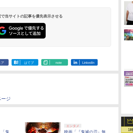
ー
座再
本語・国内専用)
ライブ(CFI-ZDD1J)
ヤレス コントローラー
定】劇場版モノノ怪 第
ド番号 9000円|オンラ
ワイヤレスコントロー
式バッテリー + USB-C
限城編 第一章 猗窩座
ド番号 5000円|オンラ
ワイヤレスコントロー
Thrustmaster スラス
ノ空女学院スクールア
ド番号 1000
トアチケット 10
ワイヤレス 
定】劇場版モ
5
ェア・エニックス
コ
PlayStation 5
(カーボンブラック)
三章 蛇神
インコード版
ラー ミッドナイト ブ
ケーブル
再来 完全生産限定版
インコード版
ラー(CFI-ZCT2J)
トマスター TH8S シフ
イドルクラブ Bloom
インコード版
オンラインコ
ラー Series 2
三章 蛇神 (
(20260205)
￥55,491
(Amazon.co.jp限定オ
ラック(CFI-ZCT2J01)
[Blu-ray]
ター - PC、PS4、
Garden Party』Blu-
Edition (ホ
特典:オリジ
 検索で当サイトの記事を優先表示させる
￥11,980
￥8,020
￥10,780
￥9,000
￥10,737
￥2,618
￥8,698
￥5,000
￥10,737
￥14,141
￥8,589
￥1,000
￥10,000
￥18,500
￥8,800
リジナル三方背収納ケ
PS5、PS5 Pro、Xbox
ray（特装限定版）
メーカー特典
ース付きコレクション)
One、Xbox Series X|S
離】二振りの
(オリジナル特典:オリ
対応の高精度 H パター
より来たる！
ジナル巾着＋メーカー
ン シフター
描き下ろしイ
特典:【坤と離】二振り
ード付) [DVD
の剣、十翼より来た
る！スタジオ描き下ろ
しイラストボード付)
[Blu-ray]
ェア
はてブ
note
LinkedIn
ページ
エンタメ
1
！「鬼
映画「『鬼滅の刃』無