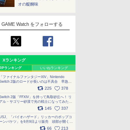
オの醍醐味
GAME Watch をフォローする
Xランキング
RPランキング
いいねランキング
「ファイナルファンタジーXIV」Nintendo
Switch 2版のロードが長いのは不具合 早急に
アップデートできるよう対応中
225
378
pic.x.com/s9S3nRCAGa
Switch 2版「FFXIV」を持って鳥取砂丘へ！ リ
アル・サゴリー砂漠で光の戦士になってみた
pic.x.com/qyOfL2uv1n
145
337
USJ、「バイオハザード」リッカーのポップコ
ーンバケツ」を9月9日より販売 頭部が開く仕
組み。味は恐怖を堪のう「味噌フレーバー」
66
213