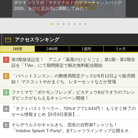
ポケモンコラボ「マクドナルドのサマーチャンスバッグ
2026」をひと足お先に体験してみた！
●
●
●
●
●
●
●
アクセスランキング
1時間
24時間
1週間
1カ月
第3期放送記念！ アニメ「薬屋のひとりごと」第1期・第2期全
話を「TVer」にて期間限定で順次無料配信開始
「パペットスンスン」の郵便局限定グッズが8月12日より販売開
始！ マスコットやがまぐち、レターセットなどが登場
ファミマで「ポケモンフレンダ」ピカチュウ&ゼラオラのフレン
ダピックがもらえるキャンペーン開催！
「オクトパストラベラー」70%オフで1,643円！ もうすぐ終了の
セール情報まとめ【8月8日更新】
ニンテンドーeショップでは「大神 絶景版」が67%オフで990円
そらザウルスやギャルきち、団長の吉野家Tシャツも！
「hololive Splash T-Party!」全Tシャツラインナップ公開＆オン
ライン販売開始