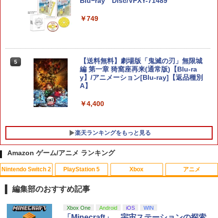
Blu−ray Disc/VPXY-71489
ンセツ ブレス オブ ザ ワイルド]
￥6,782
[Switch 2] ぽこ あ ポケモン エキスパン
￥749
4
ションパス（ダウンロード版）※3,200
￥7,710
ポイントまでご利用可
【特典】トゥームレイダー：レガシー・
￥4,400
5
オブ・アトランティス(【早期購入同梱特
鬼武者 Way of the Sword 【Switch2】
【送料無料】劇場版「鬼滅の刃」無限城
5
5
典】コスチューム「ララ・クロフト・サ
POT-P-ABNMA
編 第一章 猗窩座再来(通常版)【Blu-ra
バイバー(仮)」（ゲーム内コンテンツ）)
y】/アニメーション[Blu-ray]【返品種別
A】
レトロフリーク レッド×ホワイト ( レト
￥7,730
5
￥7,012
ロゲーム互換機 )（ コントローラーアダ
プターセット ）CY-RF-RW HDMI出力 ど
￥4,400
こでもセーブ 互換機種 FC SFC SNES G
B GBC GBA MD GEN PCE TG-16 PCE
SG
楽天ランキングをもっと見る
￥25,300
Amazon ゲーム/アニメ ランキング
Nintendo Switch 2
PlayStation 5
Xbox
アニメ
編集部のおすすめ記事
スプラトゥーン レイダース|オンライン
PlayStation 5 デジタル・エディション
【純正品】Xbox ワイヤレス コントロー
劇場版「鬼滅の刃」無限城編 第一章 猗
Xbox One
Android
iOS
WIN
1
1
1
1
コード版
日本語専用 Console Language: Japan
ラー + USB-C® ケーブル
窩座再来 通常版 [Blu-ray]
「Minecraft」、宇宙ステーションの探索