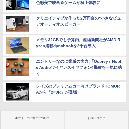
色彩美で映画＆ゲームが極上体験に
クリエイティブが作った2万円台の“小さなピュ
アオーディオスピーカー”
メモリ32GBでも予算内。産経新聞社がAMD R
yzen搭載dynabookを2千台導入
エントリーなのに脅威の実力!「Osprey」Nobl
e Audioワイヤレスイヤフォン4機種を一気に聴
く
レイズのプレミアムカー向けブランドHOMUR
Aから「2×9R」が登場！
本サイトのご利用について
お問い合わせ