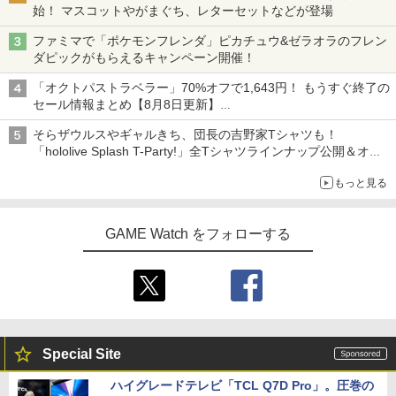
始！ マスコットやがまぐち、レターセットなどが登場
ファミマで「ポケモンフレンダ」ピカチュウ&ゼラオラのフレン
ダピックがもらえるキャンペーン開催！
「オクトパストラベラー」70%オフで1,643円！ もうすぐ終了の
セール情報まとめ【8月8日更新】
ニンテンドーeショップでは「大神 絶景版」が67%オフで990円
そらザウルスやギャルきち、団長の吉野家Tシャツも！
「hololive Splash T-Party!」全Tシャツラインナップ公開＆オン
ライン販売開始
もっと見る
GAME Watch をフォローする
Special Site
ハイグレードテレビ「TCL Q7D Pro」。圧巻の