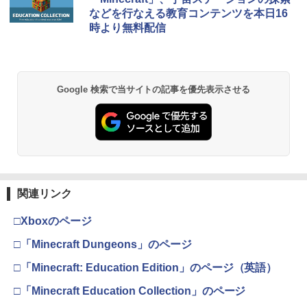
ese only (CFI-2200B01)
などを行なえる教育コンテンツを本日16
￥5,832
￥8,300
￥3,982
時より無料配信
￥55,000
【純正品】Xbox ワイヤレス コントロー
2
スプラトゥーン レイダース -Switch2
劇場版「鬼滅の刃」無限城編 第一章 猗
Beast of Reincarnation -PS5 【特典】
ラー (ロボット ホワイト)
2
2
2
Google 検索で当サイトの記事を優先表示させる
窩座再来 通常版 [DVD]
プロダクトコード 封入
￥6,447
￥7,681
￥3,523
￥7,286
【純正品】Xbox ワイヤレス コントロー
3
ラー (カーボンブラック)
Nintendo Switch 2(日本語・国内専用)
【Amazon.co.jp限定】劇場版モノノ怪
【純正品】ディスクドライブ(CFI-ZDD1
3
3
3
第三章 蛇神 (Amazon.co.jp限定オリジ
J) PlayStation 5
関連リンク
￥8,020
ナル三方背収納ケース付きコレクション)
￥55,491
(オリジナル特典:オリジナル巾着＋メー
￥11,849
□Xboxのページ
カー特典:【坤と離】二振りの剣、十翼よ
り来たる！スタジオ描き下ろしイラスト
□「Minecraft Dungeons」のページ
【純正品】Xbox 充電式バッテリー + US
4
ボード付) [Blu-ray]
B-C ケーブル
□「Minecraft: Education Edition」のページ（英語）
【純正品】DualSense ワイヤレスコン
ニンテンドープリペイド番号 9000円|オ
4
4
￥10,780
トローラー ミッドナイト ブラック(CFI-
ンラインコード版
￥2,618
□「Minecraft Education Collection」のページ
ZCT2J01)
￥9,000