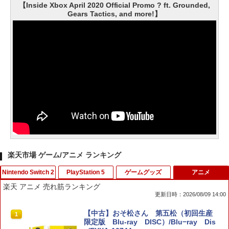
【Inside Xbox April 2020 Official Promo ? ft. Grounded,
Gears Tactics, and more!】
楽天市場 ゲーム/アニメ ランキング
Nintendo Switch 2
PlayStation 5
ゲームグッズ
アニメ
楽天 アニメ 売れ筋ランキング
更新日時：2026/08/09 14:00
ホリ ワイヤレスホリパッド TURBO for
シティーズ：スカイライン リマスター
PS Vita 2000 アナログスティック・スラ
【中古】おそ松さん 第五松（初回生産
1
1
1
1
Nintendo Switch 2 ルビーマゼンタ [N
ジャパン・スペシャル・エディション
イドパッド修理用基板 部品 パーツ L R
限定版 Blu-ray DISC）/Blu−ray Dis