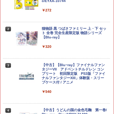
SX-134]
互換 黒 ブラック オリジナルウエス スラ
c/EYXA-10744
イドパッド
￥5,591
￥7,580
￥272
￥750
RIDE 6
【特典】ドラゴンクエストモンスターズ
猫物語 黒 つばさファミリー 上・下 セッ
2
2
2
4 枯れ木の国のビアンカ・フローラ S
＼マラソン限定★エントリーでP10倍／S
ト 全巻 完全生産限定版 物語シリーズ
2
witch2版(【早期購入封入特典】冒険ス
team Deck OLED / LCD フィルム 保護
【Blu-ray】
￥5,901
タートダッシュセット)
フィルム ガラスフィルム 本体 保護 フィ
ルム シート 液晶保護 ガラス スチーム ス
￥320
チームデック OLED スチームデック LC
￥7,623
D ガイド枠 指紋防止
【特典】ファイナルファンタジー レゾナ
￥998
3
【中古】【Blu−ray】ファイナルファン
3
ンス PS5版(【初回封入特典】魔導船＆
ゼルダの伝説 ブレス オブ ザ ワイルド
タジーVII アドベントチルドレン コン
3
かけだし騎士の応援パック・かけだし騎
Nintendo Switch 2 Edition
プリート 初回限定版 PS3版「ファイ
士のスタートダッシュパック)
ナルファンタジーXIII」体験版・スリー
Nintendo Switch2 専用 スリムハードポ
ブケース付 / アニメ
￥7,680
3
￥6,526
ーチ 収納ケース ハードケース ポーチ 収
納バッグ 耐衝撃 スイッチ2 キャリングケ
￥540
ース 軽量 ◇ALW-PU-001
【特典】MARVEL Tōkon: Fighting So
￥1,680
任天堂 【Switch2】ゼルダの伝説 ブレス
4
4
uls(【早期購入封入特典】ロビーのアイ
オブ ザ ワイルド Nintendo Switch 2 Ed
【中古】うどんの国の金色毛鞠 第一巻/
4
テムセット)
ition [NXS-P-AAAAH NSW2 ゼルダノデ