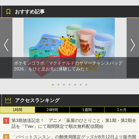
おすすめ記事
ポケモンコラボ「マクドナルドのサマーチャンスバッグ
2026」をひと足お先に体験してみた！
●
●
●
●
●
●
●
アクセスランキング
1時間
24時間
1週間
1カ月
第3期放送記念！ アニメ「薬屋のひとりごと」第1期・第2期全
話を「TVer」にて期間限定で順次無料配信開始
「パペットスンスン」の郵便局限定グッズが8月12日より販売開