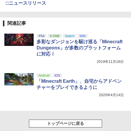
□ニュースリリース
￥10,737
劇場版「鬼滅の刃」無限城編 第一章 猗
4
窩座再来 完全生産限定版 [Blu-ray]
【国内正規品】Thrustmaster スラスト
5
マスター TH8S シフター - PC、PS4、P
ニンテンドープリペイド番号 5000円|オ
5
関連記事
￥8,698
【純正品】DualSense ワイヤレスコン
S5、PS5 Pro、Xbox One、Xbox Serie
ンラインコード版
5
トローラー(CFI-ZCT2J)
s X|S 対応の高精度 H パターン シフター
PS4
X ONE
Switch
WIN
￥5,000
￥10,737
￥14,141
多彩なダンジョンを駆け巡る「Minecraft
Dungeons」が多数のプラットフォーム
『映画 ラブライブ！蓮ノ空女学院スクー
5
ルアイドルクラブ Bloom Garden Part
に対応！
y』Blu-ray（特装限定版）
2019年11月18日
￥8,589
Android
iOS
「Minecraft Earth」、自宅からアドベン
チャーをプレイできるように
2020年4月14日
トップページに戻る