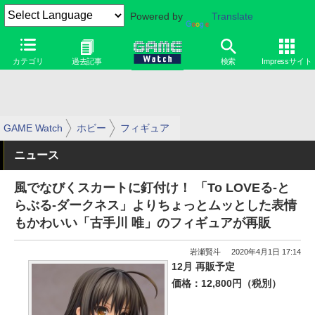
Powered by
Translate
カテゴリ
過去記事
検索
Impressサイト
GAME Watch
ホビー
フィギュア
ニュース
風でなびくスカートに釘付け！ 「To LOVEる-と
らぶる-ダークネス」よりちょっとムッとした表情
もかわいい「古手川 唯」のフィギュアが再販
岩瀬賢斗
2020年4月1日 17:14
12月 再販予定
価格：12,800円（税別）