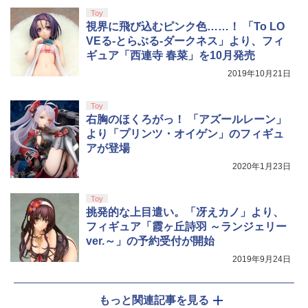
￥10,737
レッドブリーダー3 KTFC-008B【メール
Toy
便送料無料】
視界に飛び込むピンク色……！ 「To LO
VEる-とらぶる-ダークネス」より、フィ
￥4,980
コナミデジタルエンタテインメント 【封
5
ギュア「西連寺 春菜」を10月発売
入特典付】【PS5】METAL GEAR SOLI
D: MASTER COLLECTION Vol.2 [ELJM
2019年10月21日
-30900 PS5 メタルギアソリッド マスタ-
コレクション 2]
Toy
右胸のほくろがっ！ 「アズールレーン」
￥5,610
より「プリンツ・オイゲン」のフィギュ
アが登場
2020年1月23日
Toy
挑発的な上目遣い。「冴えカノ」より、
フィギュア「霞ヶ丘詩羽 ～ランジェリー
ver.～」の予約受付が開始
2019年9月24日
もっと関連記事を見る