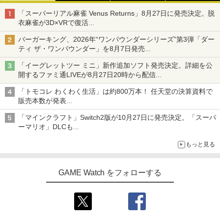
「スーパーリアル麻雀 Venus Returns」8月27日に発売決定。脱
衣麻雀が3D×VRで復活
発売から2週間は20%オフになるセールが実施
バーガーキング、2026年“ワンパウンダーシリーズ”第3弾「ダー
ティ ザ・ワンパウンダー」を8月7日発売
「特製ガーリックマヨソース」を使用した超大型チーズバーガー
「イーグレットツー ミニ」新作追加ソフト発売決定。詳細を公
開するファミ通LIVEが8月27日20時から配信
シリーズ累計100タイトルへ
「トモコレ わくわく生活」は約800万本！ 任天堂の決算資料で
販売本数が発表
「ぽこポケ」は127万本に
「マインクラフト」Switch2版が10月27日に発売決定。「スーパ
ーマリオ」DLCも
Switch版からのアップグレードも可能に
もっと見る
GAME Watch をフォローする