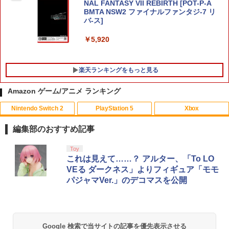
NAL FANTASY VII REBIRTH [POT-P-A
BMTA NSW2 ファイナルファンタジ-7 リ
バ-ス]
￥5,920
楽天ランキングをもっと見る
Amazon ゲーム/アニメ ランキング
Nintendo Switch 2
PlayStation 5
Xbox
PS5 スティックカバー コントローラー
【中古】劇場版マクロスF~イツワリノウ
【中古】ファインディング・ドリー Mov
1
1
1
交換用 スティックキャップ PS4 コント
タヒメ~ Blu-ray Disc (PS3専用ソフト収
ieNEX [純正ブルーレイ＋純正ケース]
編集部のおすすめ記事
ローラー / PS5 コントローラー / PS5 コ
録) ハイブリッドパック
ントローラー Edge ハンドル 交換用 周
￥1,080
スプラトゥーン レイダース|オンライン
PlayStation 5 デジタル・エディション
【純正品】Xbox ワイヤレス コントロー
Toy
辺機器 ホコリ防止 全面保護 快適なグリ
1
1
1
￥386
コード版
日本語専用 Console Language: Japan
ラー + USB-C® ケーブル
これは見えて……？ アルター、「To LO
ップ 取付簡単 DualSense DualShock4
ese only (CFI-2200B01)
対応 ブラック 2個入
VEる ダークネス」よりフィギュア「モモ
￥5,832
￥8,300
パジャマVer.」のデコマスを公開
￥55,000
￥630
【中古】【未使用品】塔の上のラプンツ
NewスーパーマリオブラザーズWii ノコ
2
2
ェル [DVDのみ]
ノコエアホッケー
Xbox プリペイドカード 5,000円 デジタ
￥3,280
2
￥1,254
スプラトゥーン レイダース -Switch2
Beast of Reincarnation -PS5 【特典】
ルコード 【旧 Xbox ギフトカード】 [オ
2
SALE プロフリーク チーキー フリーク2
2
2
Google 検索で当サイトの記事を優先表示させる