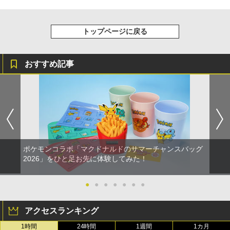
トップページに戻る
おすすめ記事
ポケモンコラボ「マクドナルドのサマーチャンスバッグ
2026」をひと足お先に体験してみた！
●
●
●
●
●
●
●
アクセスランキング
1時間
24時間
1週間
1カ月