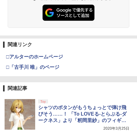
プロダクトコード 封入
ンラインコード]
限定クリアカラー PRO FREAK Cheeky
￥6,455
モデル V2 PS5 PS4 NS pro凹型 FPS 無
段階高さ調節 profreek PS4 PS5 ninten
￥7,286
￥5,000
ペルソナ5 ザ・ロイヤル 主人公×ぶく
3
do switchプロコン対応【定形外郵便の
宮崎駿と青サギと… ～「君たちはどう生
3
ぶ ぬいぐるみマスコット 07.魅力 ラ
み送料無料】しまリス堂※箱壊れによる
きるか」への道～【Blu-ray】 [ (ドキュ
ンク1
返品交換はお受けできません
メンタリー) ]
【純正品】Xbox ワイヤレス コントロー
3
￥2,200
Nintendo Switch 2(日本語・国内専用)
￥2,490
【純正品】ディスクドライブ(CFI-ZDD1
3
ラー (ロボット ホワイト)
￥3,722
3
J) PlayStation 5
関連リンク
￥55,603
￥7,681
￥11,849
□アルターのホームページ
Switch2 ケース スイッチ2 Nintendo 対
4
がんばれゴエモン大集合！ PS5版
アニプレックス ブルーレイディスク
3
4
応 スイッチ スイッチツー 名入れ かわい
□「古手川 唯」のページ
劇場版「鬼滅の刃」無限列車編 通常版
い ニンテンドースイッチ カバー ポーチ
￥4,889
【純正品】Xbox 充電式バッテリー + US
switch Lite 新型 本体 ジョイコン ソフ
4
【純正品】DualSense ワイヤレスコン
B-C ケーブル
￥4,400
ニンテンドープリペイド番号 9000円|オ
4
ト ケーブル 収納可能 ポーチ クリスマス
4
トローラー ミッドナイト ブラック(CFI-
ンラインコード版
ギフト クリスマス プレゼント 送料無料
ZCT2J01)
関連記事
￥2,618
￥9,000
￥1,300
￥10,737
Toy
【店内全品P10倍 8/4〜要エントリー】
羅小黒戦記2 ぼくらが望む未来(通常版)
4
5
シャツのボタンがもうちょっとで弾け飛
【中古】[PS5] Clair Obscur: Expeditio
【Blu-ray】 [ 花澤香菜 ]
びそう……！ 「To LOVEる-とらぶる-ダ
n 33(クレール・オブスキュール:エクス
【純正品】Xbox ワイヤレス コントロー
ニンテンドープリペイド番号 5000円|オ
5
ゲーム機 本体 脳を鍛える大人の娯楽ゲ
5
5
ペディション 33) Kepler Interactive(20
ークネス」より「籾岡里紗」のフィギュ
【純正品】DualSense ワイヤレスコン
ラー (カーボンブラック)
￥4,976
ンラインコード版
5
ーム 4タイトル収録 HDMI 差すだけ ワイ
250424)
トローラー(CFI-ZCT2J)
アが登場
ヤレスコントローラー 付き 麻雀 将棋 脳
2020年3月25日
￥8,020
トレ ゲーム イーハトーヴォ物語 サラブ
￥5,000
￥5,580