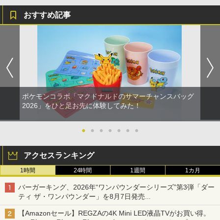
おすすめ記事
ポケモンコラボ「マクドナルドのサマーチャンスバッグ
2026」をひと足お先に体験してみた！
●
●
●
●
●
●
●
アクセスランキング
1時間
24時間
1週間
1カ月
バーガーキング、2026年“ワンパウンダーシリーズ”第3弾「ダー
ティ ザ・ワンパウンダー」を8月7日発売
「特製ガーリックマヨソース」を使用した超大型チーズバーガー
【Amazonセール】REGZAの4K Mini LED液晶TVがお買い得。