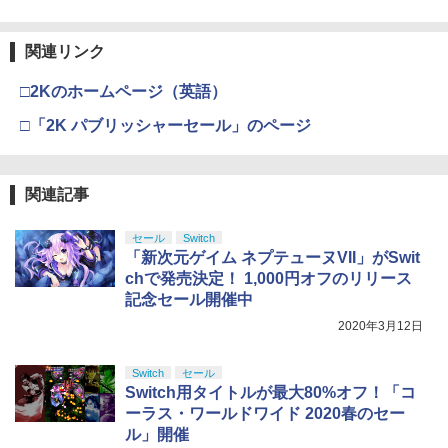
師走ゆき ]
ー g-019
￥3,964
【純正品】Xbox ワイヤレス コントロー
3
Nintendo Switch 2(日本語・国内専用)
【純正品】ディスクドライブ(CFI-ZDD1
[メール便OK]【新品】【NS2H】ゲーム
3
ラー (ロボット ホワイト)
3
4
￥8,044
￥2,480
J) PlayStation 5
関連リンク
用アナログスティックカバー コリラッ
クマ/チャイロイコグマ[在庫品]
￥55,603
￥7,681
￥11,849
□2Kのホームページ（英語）
劇場版「鬼滅の刃」無限城編 第一章 猗
3
￥750
【特典】冒険家エリオットの千年物語 P
窩座再来 通常版 [DVD]
4
□「2K パブリッシャーセール」のページ
『映画 ラブライブ！蓮ノ空女学院スクー
4
S5版(【早期購入封入特典】エリオット
ルアイドルクラブ Bloom Garden Part
【純正品】Xbox 充電式バッテリー + US
4
旅立ちパック)
￥3,523
y』(特装限定版)【Blu-ray】 [ 矢立肇 ]
【純正品】DualSense ワイヤレスコン
B-C ケーブル
ニンテンドープリペイド番号 9000円|オ
4
4
トローラー ミッドナイト ブラック(CFI-
【任天堂ライセンス商品】SWITCH2用
ンラインコード版
5
￥5,236
ZCT2J01)
関連記事
キャラクターEVAポーチ for ニンテンド
￥8,580
￥2,618
ーSWITCH2『リラックマ(コリラックマ
￥9,000
のこあくま気分)』
￥10,737
セール
Switch
劇場版「鬼滅の刃」無限城編 第一章 猗
4
「新次元ゲイム ネプテューヌVII」がSwit
窩座再来 完全生産限定版 [Blu-ray]
Farming Simulator 25 【PS5】 ELJM-3
5
￥3,938
【楽天ブックス限定連動購入特典+楽天
5
0524
chで発売決定！ 1,000円オフのリリース
ブックス限定先着特典+他】ゴールデン
【純正品】Xbox ワイヤレス コントロー
ニンテンドープリペイド番号 5000円|オ
5
5
￥8,698
記念セール開催中
カムイ 第十五巻(初回限定版)【Blu-ra
【純正品】DualSense ワイヤレスコン
ラー (カーボンブラック)
ンラインコード版
5
￥5,430
y】(キャラファインボード+キャスト複
トローラー(CFI-ZCT2J)
2020年3月12日
製サイン入り複製原画セット+原作者・
￥8,020
￥5,000
野田サトル描き下ろし最終章OP／ED絵
￥10,737
コンテ+他) [ 野田サトル ]
Switch
セール
【Amazon.co.jp限定】劇場版モノノ怪
5
Switch用タイトルが最大80%オフ！「コ
第三章 蛇神 (オリジナル特典:オリジナル
￥10,780
ーラス・ワールドワイド 2020春のセー
巾着＋メーカー特典:【坤と離】二振りの
ル」開催
剣、十翼より来たる！スタジオ描き下ろ