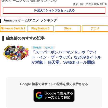
楽天 ゲームグッズ 売れ筋ランキング
更新日時：2026/08/07 03:00
楽天ランキングをもっと見る
[メール便OK]【新品】【NS2H】ゲーム
[メール便OK]【新品】【PS5】MotoGP
1
1
用アナログスティックカバー リラック
24［PS5版］[在庫品]
Amazon ゲーム/アニメ ランキング
マ すやすやリラックマ[在庫品]
￥920
Nintendo Switch 2
PlayStation 5
Xbox
アニメ
￥750
【中古】 この世界の片隅に ブックレッ
1
ト付 / 片渕須直 / バンダイビジュアル [Bl
編集部のおすすめ記事
u-ray]【メール便送料無料】【最短翌日
配達対応】
PS5 縦置きスタンド PlayStation5 / PS5
[メール便OK]【新品】【NS2H】ゲーム
スプラトゥーン レイダース|オンライン
PlayStation 5 デジタル・エディション
【純正品】Xbox ワイヤレス コントロー
【Amazon.co.jp限定】劇場版モノノ怪
2
Switch
セール
2
1
1
1
1
Slim / PS5 Pro 用 縦置き スタンド 円形
用アナログスティックカバー リラック
コード版
日本語専用 Console Language: Japan
ラー + USB-C® ケーブル
第三章 蛇神 (Amazon.co.jp限定オリジ
「スーパーボンバーマン R」や「ナイ
￥1,243
安定感UP ブラック ブルー シルバー グ
マ すやすやコリラックマ[在庫品]
ese only (CFI-2200B01)
ナル三方背収納ケース付きコレクション)
ト・イン・ザ・ウッズ」など89タイトル
レー ゲームアクセサリー ◇ALW-P5216
(オリジナル特典:オリジナル巾着＋メー
￥5,832
￥8,300
が対象！ 任天堂、Switchセール開始
【メール便】 | プレーステーション プレ
カー特典:【坤と離】二振りの剣、十翼よ
￥750
￥55,000
イステーション プレステ プレステ5 プレ
り来たる！スタジオ描き下ろしイラスト
【BLU-R】超かぐや姫！ Blu-ray通常版
2
イステーション5 スタンド 収納
ボード付) [Blu-ray]
Xbox プリペイドカード 5,000円 デジタ
2
￥5,780
￥1,380
￥10,780
スプラトゥーン レイダース -Switch2
[メール便OK]【新品】【NS2H】ゲーム
Beast of Reincarnation -PS5 【特典】
ルコード 【旧 Xbox ギフトカード】 [オ
2
3
2
Google 検索で当サイトの記事を優先表示させる
用アナログスティックカバー リラック
プロダクトコード 封入
ンラインコード]
マ/キイロイトリ[在庫品]
￥6,455
￥7,286
￥5,000
【K&SGAMER】2way PSポータル 専用
劇場版「鬼滅の刃」無限城編 第一章 猗
3
￥750
2
セミハードカバー 滑り止めグリップ PS5
窩座再来 通常版 [Blu-ray]
「多聞くん今どっち!?」3【Blu-ray】 [
3
リモートプレイヤー 衝撃吸収 保護カバ