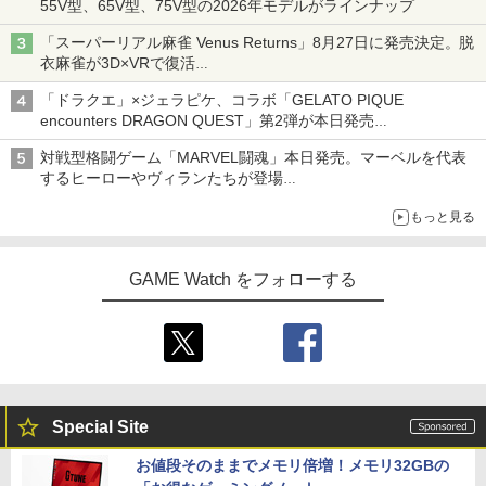
55V型、65V型、75V型の2026年モデルがラインナップ
「スーパーリアル麻雀 Venus Returns」8月27日に発売決定。脱
衣麻雀が3D×VRで復活
発売から2週間は20%オフになるセールが実施
「ドラクエ」×ジェラピケ、コラボ「GELATO PIQUE
encounters DRAGON QUEST」第2弾が本日発売
アイスカップに入ったスライムやわたぼう、ベビーサタンなどが
対戦型格闘ゲーム「MARVEL闘魂」本日発売。マーベルを代表
オリジナルアートで登場
するヒーローやヴィランたちが登場
「GUILTY GEAR」などの格ゲーを手掛けるアークシステムワー
もっと見る
クスが開発
GAME Watch をフォローする
Special Site
お値段そのままでメモリ倍増！メモリ32GBの