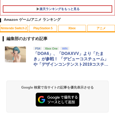
￥3,780
￥7,535
￥1,300
楽天ランキングをもっと見る
Amazon ゲーム/アニメ ランキング
Nintendo Switch 2
PlayStation 5
Xbox
アニメ
編集部のおすすめ記事
スプラトゥーン レイダース|オンライン
PlayStation 5 デジタル・エディション
【純正品】Xbox ワイヤレス コントロー
劇場版「鬼滅の刃」無限城編 第一章 猗
PS4
Xbox One
WIN
1
1
1
1
コード版
日本語専用 Console Language: Japan
ラー + USB-C® ケーブル
窩座再来 通常版 [Blu-ray]
「DOA6」、「DOAXVV」より「たま
ese only (CFI-2200B01)
き」が参戦！ 「デビューコスチューム」
￥5,832
￥8,300
￥3,964
や「デザインコンテンスト2019コスチュ
￥55,000
ーム」も配信
Xbox プリペイドカード 5,000円 デジタ
2
スプラトゥーン レイダース -Switch2
劇場版「鬼滅の刃」無限城編 第一章 猗
Beast of Reincarnation -PS5 【特典】
ルコード 【旧 Xbox ギフトカード】 [オ
2
2
2
Google 検索で当サイトの記事を優先表示させる
窩座再来 通常版 [DVD]
プロダクトコード 封入
ンラインコード]
￥6,455
￥3,523
￥7,286
￥5,000