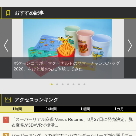
おすすめ記事
ポケモンコラボ「マクドナルドのサマーチャンスバッグ
2026」をひと足お先に体験してみた！
●
●
●
●
●
●
●
アクセスランキング
1時間
24時間
1週間
1カ月
「スーパーリアル麻雀 Venus Returns」8月27日に発売決定。脱
衣麻雀が3D×VRで復活
発売から2週間は20%オフになるセールが実施
バーガーキング、2026年“ワンパウンダーシリーズ”第3弾「ダー