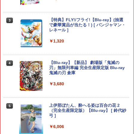
し騎士のスタートダッシュパック)
Switch2 ケース レザーケース スイッチ2
￥6,910
3
Nintendo 対応 スイッチ スイッチツー
【新品】PS5ソフト REANIMAL【広田
【特典】FLY!/フライ!【Blu-ray】(抽選
3
3
シンプル ミニマル PUレザー 革 カバー
店】
で豪華賞品が当たる！) [ バンジャマン・
ポーチ ストラップ付属 オシャレ ソフト
レネール ]
収納 ガジェットケース クリスマス ギフ
ヨッシーとフカシギの図鑑
￥3,480
3
ト プレゼント 送料無料
￥1,320
￥7,021
￥3,480
【中古】PS5ソフト ゴッド・オブ・ウォ
【Blu-ray】【新品】 劇場版「鬼滅の
4
4
ー ラグナロク [通常版] (18歳以上対象)
刃」無限列車編 完全生産限定版 Blu-ray
【中古】【良い】ペルソナ2 罰 通常版
4
鬼滅の刃 倉庫
【楽天ブックス限定特典】スプラトゥー
￥3,600
4
￥4,400
ン レイダース(メッシュトートバッグ
￥3,680
（アクリルチャーム付き）)
￥7,480
＼10%OFFクーポン／PS5 slim スタン
5
上伊那ぼたん、酔へる姿は百合の花 2
Switch2 ケース スイッチ2 Nintendo 対
5
5
ド PS5 縦置き 冷却 スタンド PS5コント
（完全生産限定版）【Blu-ray】 [ 鈴代紗
応 スイッチ スイッチツー 名入れ かわい
ローラー充電 2台同時充電 3段階冷却 PS
弓 ]
い ニンテンドースイッチ カバー ポーチ
5ディスク-デジタル兼用 冷却ファン 充
Nintendo Switch 2 ドンキーコング バ
switch Lite 新型 本体 ジョイコン ソフ
5
電指示ランプ付 RGBライト 収納 多機能
ナンザ スイッチ2 ゲームソフト 新品 ゲ
ト ケーブル 収納可能 ポーチ クリスマス
￥6,006
USBケーブル付
ーム パッケージ版
ギフト クリスマス プレゼント 送料無料