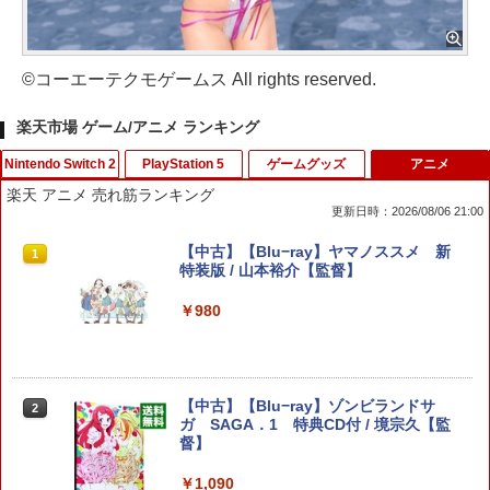
©コーエーテクモゲームス All rights reserved.
楽天市場 ゲーム/アニメ ランキング
Nintendo Switch 2
PlayStation 5
ゲームグッズ
アニメ
楽天 アニメ 売れ筋ランキング
更新日時：2026/08/06 21:00
任天堂 【Switch2】ゼノブレイド ディフ
【中古】ワンス・アポン・ア・塊魂ソフ
【中古】新 テーマパーク
【中古】【Blu−ray】ヤマノススメ 新
1
1
1
1
ィニティブ・エディション Nintendo S
ト:プレイステーション5ソフト／アクシ
特装版 / 山本裕介【監督】
witch 2 Edition [NXS-P-AUBQB NSW2
ョン・ゲーム
￥419
ゼノブレイド ディフィニティブ エディ
￥980
ション]
￥2,900
￥6,810
【中古】三國志14 - PS4
2
【中古】【Blu−ray】ゾンビランドサ
[メール便OK]【新品】【PS5】零 〜紅い
2
2
￥3,258
ガ SAGA．1 特典CD付 / 境宗久【監
蝶〜 REMAKE [PS5版]
督】
【特典】ファイナルファンタジー レゾナ
2
ンス Switch2版(【初回封入特典】魔導
￥3,320
船＆かけだし騎士の応援パック・かけだ
￥1,090