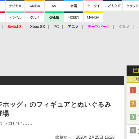
Switch2
Xbox SX
PC
アニメ
テーマパーク
グルメ
 Vita
3DS
アーケード
VR
1
ジホッグ」のフィギュアとぬいぐるみ
登場
カッコいい……
吹越友一
2020年2月25日 16:28