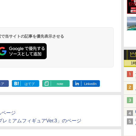
ダ
イ
無
Nintendo Switch 2(日
【純正品】ディスクド
【純正品】Xbox 充電
劇場版「鬼滅の刃」無
ニンテンドープリペイ
【純正品】DualSense
【純正品】Xbox ワイ
劇場版「鬼滅の刃」無
ニンテンドープリペイ
【純正品】DualSense
【純正品】Xbox Elite
【Amazon.co.jp限
ニンテンドー
プレイステー
【国内正規品
【Amazon.co
ー
座再
本語・国内専用)
ライブ(CFI-ZDD1J)
式バッテリー + USB-C
限城編 第一章 猗窩座再
ド番号 9000円|オンラ
ワイヤレスコントロー
ヤレス コントローラー
限城編 第一章 猗窩座
ド番号 5000円|オンラ
ワイヤレスコントロー
ワイヤレス コントロー
定】劇場版モノノ怪 第
ド番号 1000
トアチケット 10
Thrustmast
定】劇場版モ
コ
PlayStation 5
ケーブル
来 通常版 [DVD]
インコード版
ラー ミッドナイト ブ
(カーボンブラック)
再来 完全生産限定版
インコード版
ラー(CFI-ZCT2J)
ラー Series 2 Core
三章 蛇神 (オリジナル
インコード版
オンラインコ
トマスター TH
三章 蛇神 (
￥55,871
ラック(CFI-ZCT2J01)
[Blu-ray]
Edition (ホワイト)
特典:オリジナル巾着＋
ター - PC、P
特典:オリジ
 検索で当サイトの記事を優先表示させる
￥11,849
￥2,618
￥3,523
￥9,000
￥10,737
￥8,020
￥8,698
￥5,000
￥10,737
￥18,500
￥8,800
￥1,000
￥10,000
￥14,141
￥9,900
メーカー特典:【坤と
PS5、PS5 Pr
メーカー特典
離】二振りの剣、十翼
One、Xbox Se
離】二振りの
より来たる！スタジオ
対応の高精度 
より来たる！
描き下ろしイラストボ
ン シフター
描き下ろしイ
ード付) [DVD]
ード付) [Blu-r
1
ェア
はてブ
note
LinkedIn
ムページ
レミアムフィギュアVer.3」のページ