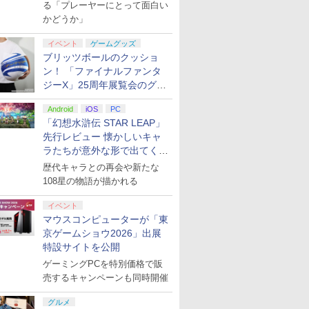
演レポート】
る「プレーヤーにとって面白い
かどうか」
イベント
ゲームグッズ
ブリッツボールのクッショ
ン！ 「ファイナルファンタ
ジーX」25周年展覧会のグッ
ズ情報が公開
Android
iOS
PC
「幻想水滸伝 STAR LEAP」
先行レビュー 懐かしいキャ
ラたちが意外な形で出てくる
シリーズ完全新作！
歴代キャラとの再会や新たな
108星の物語が描かれる
イベント
マウスコンピューターが「東
京ゲームショウ2026」出展
特設サイトを公開
ゲーミングPCを特別価格で販
売するキャンペーンも同時開催
グルメ