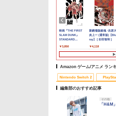
天ブックス限定特
典】MARVEL
天ブックス限定配
[Switch 2] ぽこ あ ポケモン エキスパ
SanDisk サンディスク
カプコン 【封入特典
【楽天ブックス限定先
【楽天ブックス限定特
【複数購入で★最大約
GBC用 レトロコレクシ
映画『THE FIRST
【08/11発売★予約】
【中古】Marvel’s
3DO ファイアボール
新劇場版銀魂 -吉原
マリオテニス フィ
on: Fighting
ック】【楽天ブッ
ンションパス（ダウンロード版）
microSD Express
付】【PS5】鬼武者
着特典】ミュージカル
典+特典】METAL
58％OFF】 ＼レビュ
ョンケース 5枚 ゲーム
SLAM DUNK』
[メール便OK]【新品
Spider−Man： Miles
【新品】
炎上ー (通常版)【Blu
ー(「スーパーマリ
uls(【早期購入封入
限定グッズ+楽天
※3,200ポイントまでご利用可
Card 256GB for
Way of the Sword 通
『憂国のモリアーテ
GEAR SOLID :
ー特典付／PS5 コント
ボーイ ソフト ケース
STANDARD
【NS2】The Elder
Morales Ultimate
ray】 [ 杉田智和 ]
￥1,200
ステッカー2種)
】ロビーのアイテ
クス限定先着特典
Nintendo Switch 2
常版 [ELJM-30821 PS5
ィ』緋色の研究
MASTER
ローラー スティック キ
ゲーム 収納 ケース 高
EDITION【Blu-ray】
Scrolls IV: Oblivion
Edition (限定版)ソフ
991
782
,880
￥4,400
￥9,800
￥7,640
￥15,180
￥6,600
￥480
￥880
￥3,850
￥6,810
￥1,620
￥4,118
ット)
】劇場版モノノ怪
BEE-A-SD01A
オニムシャ ウェイ オ
Reprise【Blu-ray】(ミ
COLLECTION Vol.2
ャップ カバー アナログ
透明 簡単組立 PP素材
（早期予約特典なし）
Remastered - Delux
ト:プレイステーショ
章 蛇神【Blu-
Switch2 microSDカー
ブ ザ ソ-ド ツウジョ
ニブロマイド5枚セッ
Switch2版(2連アクリ
スティックカバー コン
日本製 3Aカンパニー
[ 井上雄彦 ]
Edition[予約品]
5ソフト／TV/映画・
y】(2Lキャラファイ
ド microSD Express
ウ]
ト)
ルキーホルダー+【早期
トローラー カバー 10
RCC-GBCASE-5P
ーム
ット+スマホショ
Nintendo任天堂ライセ
購入封入特典】DLCチ
個セット 交換用 PS4
【メール便送料無料】
ー+【坤と離】二
ンス 高速転送 UHS-I互
ラシ)
DualSense Edge ジョ
Amazon ゲーム/アニメ ラン
の剣、十翼より来
換 ゲーム保存 メモリ
イスティックキャップ
！スタジオ描き下
ーカード 国内正規品
グリップ 滑り止め ホコ
Nintendo Switch 2
PlaySta
イラストボード) [
4523052030185
リ防止 ブラック RPP
浩史 ]
RP1
編集部のおすすめ記事
10
10
10
10
1
1
1
1
2
2
2
2
その他
「H&M