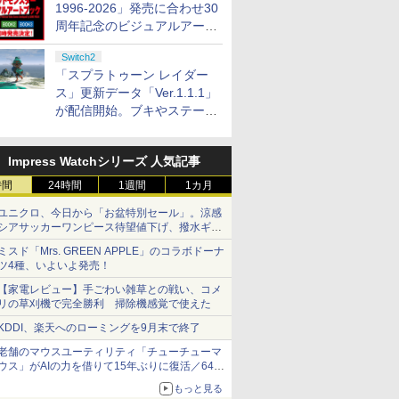
1996-2026」発売に合わせ30
周年記念のビジュアルアート
ブック3冊同時発売が決定
プリペイ
ション ス
】
.jp限
ニンテンドープリペイ
PlayStation 5 デジタ
GameSir G7 HE 有線
『映画 ラブライブ！蓮
ぽこ あ ポケモン エキ
プレイステーション ス
HyperX Clutch
劇場版「鬼滅の刃」無
ニンテンドープリペイ
プレイステーション ス
GameSir G7 SE 有線
劇場版モノノ怪 第三章
ニンテンド
【Amazon.
8BitDo M
ヤマトよ永
Switch2
円|オンラ
,000円|
er スラス
ノノ怪 第
ド番号 500円|オンライ
ル・エディション 日本
ゲームコントローラー
ノ空女学院スクールア
スパンションパス|オン
トアチケット 3,000円|
Gladiate Xbox公式ラ
限城編 第一章 猗窩座再
ド番号 2000円|オンラ
トアチケット 15,000円
ゲームコントローラー
蛇神 [Blu-ray]
ド番号 30
定】 Logic
ーズX | S
REBEL3199
「スプラトゥーン レイダー
ード版
8S シフ
オリジナル
ンコード版
語専用 (CFI-2200B01)
XBOX Series X|S
イドルクラブ Bloom
ラインコード版
オンラインコード版
イセンス ゲーミング コ
来 完全生産限定版
インコード版
|オンラインコード版
XBOX Series X|S
インコード
コン G92
One、およ
ray]
ス」更新データ「Ver.1.1.1」
￥9,900
S4、
ナル巾着＋
+ ディスクドライブ
XBOX One Windows
Garden Party』Blu-
ントローラー 有線 日本
[DVD]
XBOX One Windows
リスモ7 Fo
の有線コン
￥500
￥66,849
現在在庫切れです。
￥8,589
￥4,400
￥3,000
￥4,980
￥7,828
￥2,000
￥15,000
現在在庫切れです。
￥3,000
￥38,800
￥4,590
￥8,760
が配信開始。ブキやステージ
o、Xbox
:【坤と
(CFI-ZDD1J) セット
10/11用 PCコントロー
ray（特装限定版）
正規代理店品 6L366AA
10/11用 PCコントロー
Horizon 6
6ボタンレイ
に関する不具合を修正
ries X|S
剣、十翼
ラーゲームパッド ホー
ラーゲームパッド ホー
式にライセ
H パター
スタジオ
ル効果スティック付き
ルエフェクトスティッ
います
ラストボ
ビデオゲームコントロ
クと3.5mmオーディオ
Impress Watchシリーズ 人気記事
ay]
ーラー（ブラック）
ジャック付き
時間
24時間
1週間
1カ月
ユニクロ、今日から「お盆特別セール」。涼感
シアサッカーワンピース待望値下げ、撥水ギア
ショーツは1990円に
ミスド「Mrs. GREEN APPLE」のコラボドーナ
ツ4種、いよいよ発売！
【家電レビュー】手ごわい雑草との戦い、コメ
リの草刈機で完全勝利 掃除機感覚で使えた
KDDI、楽天へのローミングを9月末で終了
老舗のマウスユーティリティ「チューチューマ
ウス」がAIの力を借りて15年ぶりに復活／64bit
化、Windows 10/11、「Chrome」も走り回
もっと見る
る。復活記念で2026年末まで500円