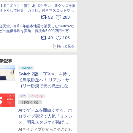
【ぽこポケ】「ぽこ あ ポケモン」新グッズを撮
り下ろしで紹介 カラビナ付きマスコットやス
クエアポーチが仲間入り
52
283
pic.x.com/XmVAgBxaW5
任天堂、令和8年熊本地震で被災したSwitch2な
どの無償修理を実施。義援金5,000万円の寄付
も発表 pic.x.com/BAYsMfUfUC
49
106
もっと見る
新記事
Switch2
Switch 2版「FFXIV」を持っ
て鳥取砂丘へ！ リアル・サ
ゴリー砂漠で光の戦士になっ
てみた
PC
イベント
【特別企画】
AIでゲームを面白くする。ホ
ロライブ実況で人気「ミメシ
ス」開発スタジオが掲げ
る“AI活用の信念”とは？【講
AIネイティブだからこそこだわ