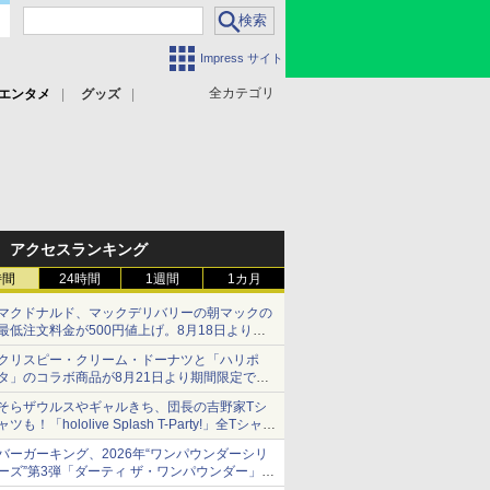
Impress サイト
全カテゴリ
エンタメ
グッズ
アクセスランキング
時間
24時間
1週間
1カ月
マクドナルド、マックデリバリーの朝マックの
最低注文料金が500円値上げ。8月18日より
1,500円から受付
クリスピー・クリーム・ドーナツと「ハリポ
タ」のコラボ商品が8月21日より期間限定で発
売
そらザウルスやギャルきち、団長の吉野家Tシ
組分け帽子ドーナツなど見た目も楽しい商品が
ャツも！「hololive Splash T-Party!」全Tシャツ
登場
ラインナップ公開＆オンライン販売開始
バーガーキング、2026年“ワンパウンダーシリ
ーズ”第3弾「ダーティ ザ・ワンパウンダー」を
8月7日発売