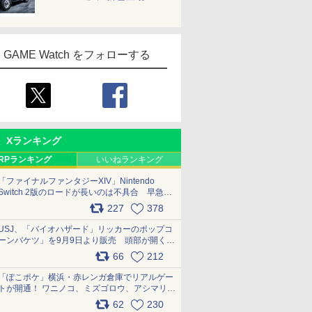
GAME Watch をフォローする
Xランキング
RPランキング
いいねランキング
「ファイナルファンタジーXIV」Nintendo
Switch 2版のロードが長いのは不具合 早急に
アップデートできるよう対応中
227
378
pic.x.com/s9S3nRCAGa
USJ、「バイオハザード」リッカーのポップコ
ーンバケツ」を9月9日より販売 頭部が開く仕
組み。味は恐怖を堪のう「味噌フレーバー」
66
212
pic.x.com/81MuXGahVM
「ぽこポケ」横浜・赤レンガ倉庫でリアルゲー
トが開通！ ワニノコ、ミズゴロウ、アシマリ登
場シーンをレポート pic.x.com/LDgEByVl6D
62
230