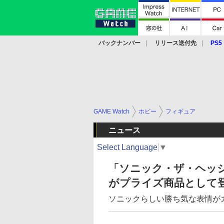
バックナンバー
リリース送付先
PS5
モバイル
eスポーツ
クラウド
PS
GAME Watch
ホビー
フィギュア
ニュース
Select Language
▼
「ソニック・ザ・ヘッ
がプライズ商品として
ソニックらしい勝ち気な表情が