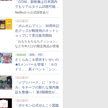
「GTA6」新映像は日本国内
でもリアルタイム試聴可能。
しかも日本語字幕付き
Netflixから公式回答あり
エンタメ
「ポムポムプリン」30周年記
ス限定特
]【新品】
ッチ スーパーマリオブラ
ス限定配
コナミデジタルエンタ
【当店独自で＋P10倍
最終楽章 響け！ユーフ
パズドラクロス 神の章 - 3DS
【楽天ブックス限定特
【特典】BLUE
【楽天ブックス限定配
【楽天ブックス限定特
【特典】MARVEL
【楽天ブックス限定配
[Switch 2] ぽこ あ ポ
SanDis
カプコン 
【楽天ブッ
念グッズが郵便局のネットシ
ゥーン レ
ファー：
楽天ブッ
テインメント
★要エントリー】【中
ォニアム 前編 (数量限
典+特典】空の軌跡 the
REFLECTION
送BOX】【楽天ブック
典】マリオテニス フィ
Tōkon: Fighting
送パック】【楽天ブッ
ンションパス（ダウンロー
microSD E
付】【PS
着特典】ミ
ョップにて受注販売開始
￥8,370
ッシュトー
［PS5
特典+先着
【Switch】パワフルプ
古】[PS5] ドラゴンク
定 新規シーンコンテ集
2nd Nintendo Switch
Quartet: 少女たちのキ
ス限定先着特典+先着特
ーバー(「スーパーマリ
Souls(【早期購入封入
クス限定グッズ+楽天
※3,200ポイントまでご利
Card 256G
Way of t
『憂国のモ
クリルチ
モノノ怪
ロ野球2026-2027
エストVII
&UHD付き特装版)
2 Edition(DLCチラ
セキ PS5版(【早期購
典】劇場版「鬼滅の
オ」ステッカー2種)
特典】ロビーのアイテ
ブックス限定先着特典
Nintendo 
常版 [ELJM
ィ』緋色の
「おもちもちもちクッション」
￥7,620
￥4,450
￥10,296
￥8,055
￥6,348
￥11,000
￥7,991
￥6,782
￥11,880
￥4,400
￥9,800
￥7,640
￥15,180
lu-
[HAC-P-BQPYA NSW
Reimagined(ドラクエ
【Blu-ray】 [ (アニメ
シ：NEOブレイサー・
入特典】特別フォトフ
刃」無限城編 第一章 猗
ムセット)
+他】劇場版モノノ怪
BEE-A-SD
オニムシャ
Reprise【
など今年だけの限定商品が登場
ホショルダ
パワフルプロヤキュウ
7 リイマジンド) スクウ
ーション) ]
アガット+【早期購入外
レーム「Quartet」)
窩座再来(完全生産限定
第三章 蛇神【Blu-
Switch2 
ブ ザ ソ-
ニブロマイ
】二振りの
2026-2027]
ェア・エニックス
付特典】DLCチラシ)
版)【Blu-ray】(かるた
ray】(2Lキャラファイ
ド microS
ウ]
ト)
Android
iOS
PC
来たる！
(20260205)
+イベント抽選権+描き
ンマット+スマホショ
Ninten
さくらみこ＆星街すいせいの
下ろしイ
下ろし色紙) [ 吾峠呼世
ルダー+【坤と離】二
ンス 高速転
★5メンバーも登場！「ホロ
[ 神谷浩
晴 ]
振りの剣、十翼より来
換 ゲーム
ドリ」、新イベント「シンク
たる！スタジオ描き下
ーカード 
ロする夏のスパークル」がス
ろしイラストボード) [
452305203
エンタメ
神谷浩史 ]
タート
「ジブリパーク」に「ナウシ
カ」モチーフの新たな屋内施
7
7
7
7
8
8
8
8
9
9
9
9
10
10
10
10
設を整備へ！ 第3期構想が公
開
エンタメ
「ポケモン公式ぜんこく図鑑