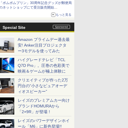
「ポムポムプリン」30周年記念グッズが郵便局
「特製ガーリックマヨソース」を使用した超大
のネットショップにて受注販売開始
型チーズバーガー
「おもちもちもちクッション」など今年だけの
もっと見る
限定商品が登場
Special Site
Amazon プライムデー過去最
安! Anker注目プロジェクタ
ー3モデルを使ってみた
ハイグレードテレビ「TCL
Q7D Pro」。圧巻の色彩美で
映画＆ゲームが極上体験に
クリエイティブが作った2万
円台の“小さなピュアオーデ
ィオスピーカー”
レイズのプレミアムカー向け
ブランドHOMURAから
「2×9R」が登場！
レイズのパワーデザインホイ
ール「M6」に新色登場!!