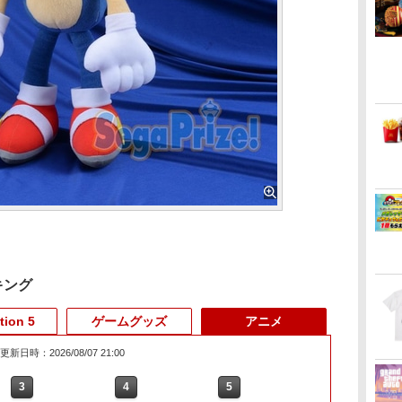
キング
tion 5
ゲームグッズ
アニメ
更新日時：2026/08/07 21:00
3
3
3
3
4
4
4
4
5
5
5
5
6
6
6
6