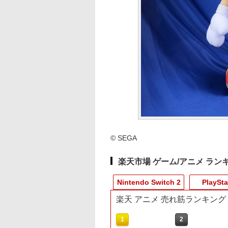
© SEGA
楽天市場 ゲーム/アニメ ラン
Nintendo Switch 2
PlaySta
楽天 アニメ 売れ筋ランキング
8
10
10
10
1
1
1
1
2
2
2
2