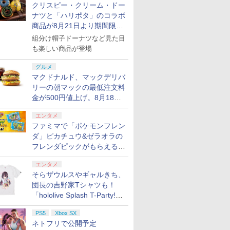
クリスピー・クリーム・ドー
ナツと「ハリポタ」のコラボ
商品が8月21日より期間限定
で発売
組分け帽子ドーナツなど見た目
も楽しい商品が登場
グルメ
マクドナルド、マックデリバ
リーの朝マックの最低注文料
金が500円値上げ。8月18日
より1,500円から受付
エンタメ
ファミマで「ポケモンフレン
ダ」ピカチュウ&ゼラオラの
フレンダピックがもらえるキ
ャンペーン開催！
エンタメ
そらザウルスやギャルきち、
団長の吉野家Tシャツも！
「hololive Splash T-Party!」
全Tシャツラインナップ公開
PS5
Xbox SX
＆オンライン販売開始
7
7
7
7
8
8
8
9
9
9
8
10
10
10
ネトフリで公開予定