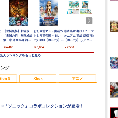
大
3est Switch2用 横置
【中古】【18歳以上対
Nintendo Switch2 専
【送料無料】劇場版
【当店独自で＋P10倍
【中古】ファイナルフ
任天堂 amiibo マンタ
おしり前マン～復活の
【楽天ブックス限定特
【中古】ファイナルフ
Switch2 ケース レザー
最終楽章 響け！ユーフ
【楽天ブック
[メール便OK
ゲーム&ウオ
【楽天ブック
】
-
きドックスタンド [GU-
象】BIOHAZARD
用 NGC+USB ハブ 冷
「鬼滅の刃」無限城編
★要エントリー】【中
ァンタジーVII リメイク
ロー スプラトゥーンシ
おしり前帝国～ Blu-
典】ドンキーコング バ
ァンタジーVII リメイク
ケース スイッチ2
ォニアム 前編 (通常版)
典】スプラト
【PS5】メタ
ザーズ
送パック】【
S2F088]
RE：2 Z Versionソフ
却ファン付き ゲームキ
第一章 猗窩座再来(通
古】[Switch2] マリオ
インターグレードソフ
リーズ ※大量購入時に
ray BOX【Blu-ray】 [
ナンザ(「スーパーマリ
インターグレードソフ
Nintendo 対応 スイッ
【Blu-ray】 [ (アニメ
イダース(メ
リファンタジオ
クス限定先着
￥6,500
ト:プレイステーション
ューブコントローラー
常版)【Blu-ray】/アニ
テニス フィーバー 任
ト:プレイステーション
は納期にお時間がかか
谷口崇 ]
オ」ステッカー2種)
ト:プレイステーション
チ スイッチツー シン
ーション) ]
トバッグ（ア
版］[在庫品]
特典】劇場版
￥2,280
￥2,170
￥2,580
￥4,400
￥6,980
￥2,500
￥2,600
￥6,864
￥7,902
￥2,500
￥3,480
￥7,550
￥7,480
￥4,050
￥9,900
e
ン
5ソフト／アクション・
接続 USB ハブ スイッ
メーション[Blu-ray]
天堂(20260212)
5ソフト／ロールプレ
る場合があります
5ソフト／ロールプレ
プル ミニマル PUレザ
ャーム付き）)
第三章 蛇神【B
ゲ
ゲーム
チ2 アクセサリー 周辺
【返品種別A】
イング・ゲーム
イング・ゲーム
ー 革 カバー ポーチ ス
ray】(スマ
楽天ランキングをもっと見る
機器 SWITCH2 ◇AL-
トラップ付属 オシャレ
ー+【坤と離
NS2571【メール便】
ソフト 収納 ガジェッ
剣、十翼より
トケース クリスマス
スタジオ描き
キング
ギフト プレゼント 送
ラストボード) 
料無料
史 ]
tion 5
Xbox
アニメ
3
3
3
3
4
4
4
4
5
5
5
5
6
6
6
6
」×「ソニック」コラボコレクションが登場！