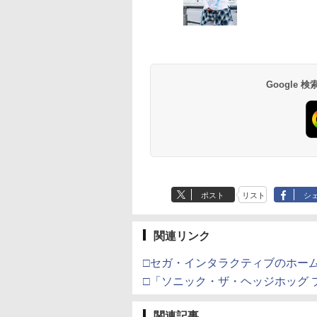
テンドープリペイ
イステーション ス
eSir G7 SE 有線
版モノノ怪 第三章
ニンテンドープリペイ
【Amazon.co.jp限
8BitDo M30 Xboxシリ
ヤマトよ永遠に
スプラトゥーン レイダ
PlayStation 5 デジタ
【純正品】Xbox ワイ
【Amazon.co.jp限
スプラトゥーン レイ
Beast of
【純正品】Xbox ワ
劇場版「鬼滅の刃」
号 2000円|オンラ
チケット 15,000円
ムコントローラー
[Blu-ray]
ド番号 3000円|オンラ
定】 Logicool G ハン
ーズX | S、Xbox
REBEL3199 7 [Blu-
ース|オンラインコード
ル・エディション 日本
ヤレス コントローラー
定】劇場版モノノ怪 第
ース -Switch2
Reincarnation -PS5
ヤレス コントローラ
限城編 第一章 猗窩
コード版
ンラインコード版
X Series X|S
インコード版
コン G923 グランツー
One、およびWindows
ray]
版
語専用 Console
+ USB-C® ケーブル
三章 蛇神
【特典】プロダクト
(ロボット ホワイト)
来 通常版 [Blu-ray]
900
￥6,445
X One Windows
リスモ7 Forza
の有線コントローラー
Language: Japanese
(Amazon.co.jp限定オ
ード 封入
Google
000
,000
在庫切れです。
￥3,000
￥38,800
￥4,590
￥8,760
￥5,832
￥55,000
￥8,300
￥10,780
￥7,286
￥7,681
￥3,964
/11用 PCコントロー
Horizon 6 G923d
6ボタンレイアウト - 正
only (CFI-2200B01)
リジナル三方背収納ケ
ゲームパッド ホー
式にライセンスされて
ース付きコレクション)
フェクトスティッ
います
(オリジナル特典:オリ
3.5mmオーディオ
ジナル巾着＋メーカー
ック付き
特典:【坤と離】二振り
の剣、十翼より来た
る！スタジオ描き下ろ
しイラストボード付)
[Blu-ray]
ポスト
リスト
シ
関連リンク
□セガ・インタラクティブのホー
□「ソニック・ザ・ヘッジホッグ プ
関連記事