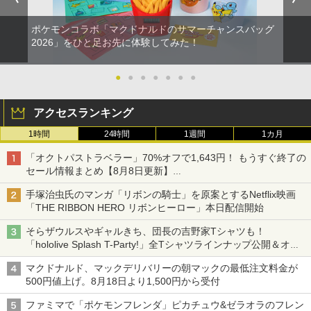
ポケモンコラボ「マクドナルドのサマーチャンスバッグ
2026」をひと足お先に体験してみた！
●
●
●
●
●
●
●
アクセスランキング
1時間
24時間
1週間
1カ月
「オクトパストラベラー」70%オフで1,643円！ もうすぐ終了の
セール情報まとめ【8月8日更新】
ニンテンドーeショップでは「大神 絶景版」が67%オフで990円
手塚治虫氏のマンガ「リボンの騎士」を原案とするNetflix映画
「THE RIBBON HERO リボンヒーロー」本日配信開始
そらザウルスやギャルきち、団長の吉野家Tシャツも！
「hololive Splash T-Party!」全Tシャツラインナップ公開＆オン
ライン販売開始
マクドナルド、マックデリバリーの朝マックの最低注文料金が
500円値上げ。8月18日より1,500円から受付
ファミマで「ポケモンフレンダ」ピカチュウ&ゼラオラのフレン