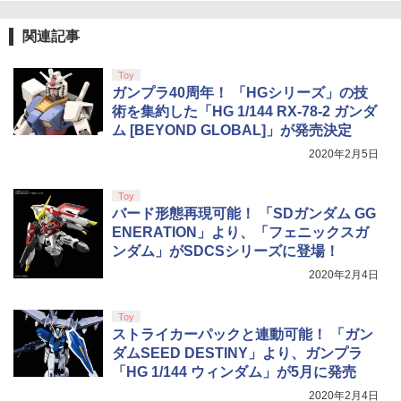
関連記事
劇場版「鬼滅の刃」無限城編 第一章 猗
4
Toy
窩座再来 完全生産限定版 [Blu-ray]
ガンプラ40周年！ 「HGシリーズ」の技
￥8,698
術を集約した「HG 1/144 RX-78-2 ガンダ
ム [BEYOND GLOBAL]」が発売決定
2020年2月5日
【Amazon.co.jp限定】劇場版モノノ怪
5
Toy
第三章 蛇神 (オリジナル特典:オリジナル
バード形態再現可能！ 「SDガンダム GG
巾着＋メーカー特典:【坤と離】二振りの
ENERATION」より、「フェニックスガ
剣、十翼より来たる！スタジオ描き下ろ
しイラストボード付) [DVD]
ンダム」がSDCSシリーズに登場！
2020年2月4日
￥8,800
Toy
ストライカーパックと連動可能！ 「ガン
ダムSEED DESTINY」より、ガンプラ
「HG 1/144 ウィンダム」が5月に発売
2020年2月4日