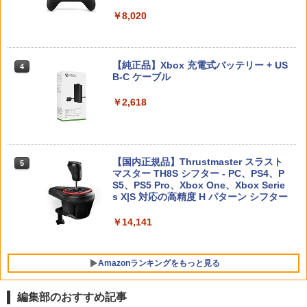
【純正品】ディスクドライブ(CFI-ZDD1
3
3
￥5,700
￥8,690
J) PlayStation 5
￥8,020
￥4,939
￥55,871
￥11,980
リコリス・リコイル ぶくぶ おおきめ
4
首都高バトル / Tokyo Xtreme Racer
劇場版「鬼滅の刃」無限城編 第一章 猗
アクリルキーホルダー 05.錦木千束（夏
4
4
窩座再来(通常版)【Blu-ray】 [ 吾峠呼世
【純正品】Xbox 充電式バッテリー + US
服ver.）
4
晴 ]
B-C ケーブル
￥6,333
Star Fox (スターフォックス)
4
【純正品】DualSense ワイヤレスコン
ニンテンドープリペイド番号 9000円|オ
4
￥880
4
トローラー ミッドナイト ブラック(CFI-
ンラインコード版
￥3,960
￥2,618
￥5,327
ZCT2J01)
￥9,000
￥10,737
[Switch 2] ぽこ あ ポケモン エキスパン
5
Winning Post 10 2026 PS5版
TVアニメ 違国日記 Blu-ray 第1+2巻 セ
5
ションパス（ダウンロード版）※3,200
5
【国内正規品】Thrustmaster スラスト
ット
5
ポイントまでご利用可
マスター TH8S シフター - PC、PS4、P
￥6,675
ニンテンドープリペイド番号 5000円|オ
5
[Switch 2] スプラトゥーン レイダース
5
【純正品】DualSense ワイヤレスコン
S5、PS5 Pro、Xbox One、Xbox Serie
ンラインコード版
5
￥19,800
￥4,400
（ダウンロード版）※4,800ポイントま
トローラー(CFI-ZCT2J)
s X|S 対応の高精度 H パターン シフター
でご利用可 ■
￥5,000
￥10,737
￥14,141
￥6,480
Amazonランキングをもっと見る
編集部のおすすめ記事