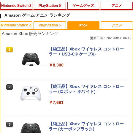
Nintendo Switch 2
PlayStation 5
ゲームグッズ
アニメ
Amazon ゲーム/アニメ ランキング
Nintendo Switch 2
PlayStation 5
Xbox
アニメ
【マラソン期間ポイント2倍＆クーポン
【中古】Lost Soul Asideソフト:プレイ
【中古】サムライスピリッツ斬紅郎無双
【中古】Blu-ray▼リトル・マーメイド
1
1
1
1
Amazon Xbox 販売ランキング
あり】【スイッチ2対応ケースあり】 Ni
ステーション5ソフト／アクション・ゲ
剣 ベスト
ブルーレイディスク レンタル落ち
更新日時：2026/08/08 06:12
ntendo Switch 2 Switch2 ケース 有機E
ーム
L シンプル 名入れ 名前入れ 本体 スイッ
￥350
￥1,799
スプラトゥーン レイダース|オンライン
PlayStation 5 デジタル・エディション
【純正品】Xbox ワイヤレス コントロー
チ ライト 任天堂 ニンテンドー 保護 カバ
1
1
1
￥850
コード版
日本語専用 Console Language: Japan
ラー + USB-C® ケーブル
ー 入れ物 コンパクト 収納
ese only (CFI-2200B01)
￥5,832
￥8,300
￥2,980
リコリス・リコイル ぶくぶ おおきめ
2
￥55,000
エアコンカビとりすいすい（G型モデ
【新品】PS5 がんばれゴエモン大集合!
アクリルキーホルダー 01.錦木千束（制
2
2
ル、エアコンファン掃除ブラシ）スペア
【メール便】
服ver.）
ブラシカートリッジ1個付き
【純正品】Xbox ワイヤレス コントロー
Nintendo Switch 2 ACアダプター
2
￥4,890
￥880
2
スプラトゥーン レイダース -Switch2
Beast of Reincarnation -PS5 【特典】
ラー (ロボット ホワイト)
2
￥3,723
2
プロダクトコード 封入
￥3,975
￥6,449
￥7,681
￥7,286
リコリス・リコイル ぶくぶ おおきめ
3
【中古】黒神話：悟空ソフト:プレイステ
劇場版「鬼滅の刃」無限城編 第一章 猗
アクリルキーホルダー 06.井ノ上たきな
3
3
ーション5ソフト／ロールプレイング・
窩座再来(完全生産限定版)【Blu-ray】 [
（夏服ver.）
ゲーム
吾峠呼世晴 ]
【純正品】Xbox ワイヤレス コントロー
3
メトロイドプライム4 ビヨンド Nintend
3
ラー (カーボンブラック)
￥880
o Switch 2 Edition
Nintendo Switch 2(日本語・国内専用)