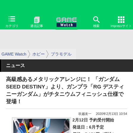
カテゴリ
過去記事
検索
Impressサイト
GAME Watch
ホビー
プラモデル
ニュース
高級感あるメタリックアレンジに！ 「ガンダム
SEED DESTINY」より、ガンプラ「RG デスティ
ニーガンダム」がチタニウムフィニッシュ仕様で
登場！
吹越友一
2020年2月13日 10:54
2月12日 予約受付開始
発送日：6月予定