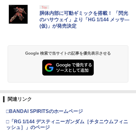
劇場版「鬼滅の刃」無限城編 第一章 猗
Toy
1
窩座再来 通常版 [Blu-ray]
胴体内部に可動ギミックを搭載！ 「閃光
のハサウェイ」より「HG 1/144 メッサ―
￥3,982
(仮)」が発売決定
劇場版「鬼滅の刃」無限城編 第一章 猗
2
Google 検索で当サイトの記事を優先表示させる
窩座再来 通常版 [DVD]
￥3,523
【Amazon.co.jp限定】劇場版モノノ怪
3
第三章 蛇神 (Amazon.co.jp限定オリジ
関連リンク
ナル三方背収納ケース付きコレクション)
(オリジナル特典:オリジナル巾着＋メー
□BANDAI SPIRITSのホームページ
カー特典:【坤と離】二振りの剣、十翼よ
り来たる！スタジオ描き下ろしイラスト
□「RG 1/144 デスティニーガンダム［チタニウムフィニ
ボード付) [Blu-ray]
ッシュ］」のページ
￥10,780