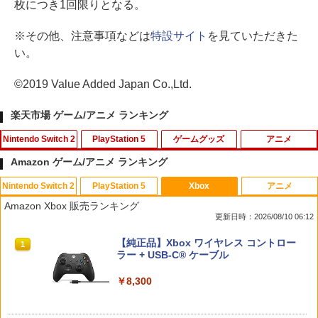
枚につき1回限りとなる。
※その他、注意事項などは
特設サイト
を見ていただきた
い。
©2019 Value Added Japan Co.,Ltd.
楽天市場 ゲーム/アニメ ランキング
Nintendo Switch 2
PlayStation 5
ゲームグッズ
アニメ
Amazon ゲーム/アニメ ランキング
Nintendo Switch 2
PlayStation 5
Xbox
アニメ
【ホリ公式】【任天堂ライセンス商品】
【楽天ブックス限定特典+特典】空の軌
レトロミニゲームキーホルダー 単品販売
劇場版名探偵コナン『旋律の楽譜（フル
1
1
1
1
Amazon Xbox 販売ランキング
スプラトゥーン レイダース ワイヤレス
跡 the 2nd PS5版(DLCチラシ：NEOブ
※色指定可 カラー全6種 (赤・青・黄・
スコア）』(新価格版Blu-ray)【Blu-ra
更新日時：2026/08/10 06:12
ホリパッド TURBO for Nintendo Switc
レイサー・アガット+【早期購入外付特
緑・黒・白) レトロゲーム 雑貨 [ 新品 ]
y】 [ 高山みなみ ]
h 2 おすすめ Switch スイッチ コントロ
典】DLCチラシ)
スプラトゥーン レイダース|オンライン
PlayStation 5 デジタル・エディション
【純正品】Xbox ワイヤレス コントロー
ーラー 無線 連射 連射ホールド 連射機能
1
1
1
￥480
￥2,640
コード版
日本語専用 Console Language: Japan
ラー + USB-C® ケーブル
背面ボタン 充電 スプラレイダース スプ
￥7,480
ese only (CFI-2200B01)
ラ
￥5,832
￥8,300
￥55,000
￥8,980
ポケモンGO ポケットオートキャッチ /
【中古】【未使用品】アバター：ファイ
2
2
ソニー・インタラクティブエンタテイン
GO-TCHA / オートキャッチ 2/ Reviver
ヤー・アンド・アッシュ [DVDのみ]
2