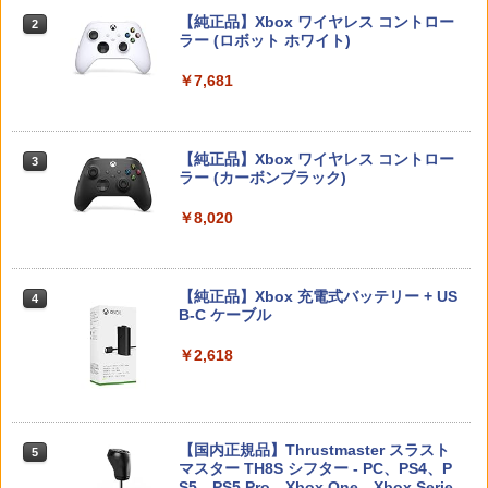
メント 【PS5】Ghost of Yotei 通常版
Dia用充電ケーブル ゴッチャ Datel ポケ
【純正品】Xbox ワイヤレス コントロー
[ECJS-00050 PS5 ゴ-スト オブ ヨウテ
ットオートキャッチ Pocket auto catch
2
￥2,980
Nintendo Switch 2(日本語・国内専用)
Beast of Reincarnation -PS5 【特典】
ラー (ロボット ホワイト)
2
【楽天ブックス限定特典】マリオカート
イ ツウジョウ]
Gotcha Pokemon Go プラス Plus 自動
2
2
プロダクトコード 封入
ワールド(「スーパーマリオ」ステッカー
化 ゴプラ ガッチャ 【充電ケーブルのみ
￥56,068
2種)
の販売です】
￥7,681
￥7,570
￥7,286
￥8,981
￥1,000
タカラトミー(TAKARA TOMY) パウ・パ
3
トロール ベーシックビークル ラブル ビ
ッグパワートラック
【純正品】Xbox ワイヤレス コントロー
【特典】Marvel’s Wolverine(【早期購
3
3
ラー (カーボンブラック)
入封入特典】DLC)
スプラトゥーン レイダース -Switch2
3
【純正品】ディスクドライブ(CFI-ZDD1
3
Nintendo Switch 2 オールインボックス
日本製 スティック 保護リング シリコン
￥3,043
3
3
J) PlayStation 5
リング Switchプロコン xbox PS4 PS5
￥8,020
￥7,620
￥6,445
DualSense steam deck ROG Ally X ms
￥9,070
￥11,849
i claw AYANEO GPD onexplayer Legio
n Go アクセサリー コントローラー 粉吹
パプリカ【Blu-ray】 [ 筒井康隆 ]
4
き 削れ防止 国産 リング10個入り ※アソ
【純正品】Xbox 充電式バッテリー + US
4
ートは各色4個で合計12個 Axisiz製
【新品】 Microsoft Flight Simulator 20
B-C ケーブル
￥3,954
4
【純正品】DualSense ワイヤレスコン
任天堂 ［Switch2］ Nintendo Switch2
24 PS5 PlayStation 5 Flight Simulator
ニンテンドープリペイド番号 9000円|オ
4
4
4
￥699
トローラー ミッドナイト ブラック(CFI-
Proコントローラー スイッチ2 プロコン
フライトシミュレーター Microsoft
ンラインコード版
￥2,618
ZCT2J01)
トローラー プロコン BEE-A-FSSKA
￥8,200
￥9,000
￥10,737
￥9,890
限定クーポンあり Switch2 ケース 即納
東京ゴッドファーザーズ【Blu-ray】 [ 江
4
5
パステルカラー かわいい Nintendo スイ
守徹 ]
【国内正規品】Thrustmaster スラスト
5
ッチ2 対応 スイッチ スイッチツー ニン
マスター TH8S シフター - PC、PS4、P
【特典】三國志14 with パワーアップキ
ニンテンドープリペイド番号 5000円|オ
5
5
テンドー カバー ポーチ ストラップ 新型
【純正品】DualSense ワイヤレスコン
S5、PS5 Pro、Xbox One、Xbox Serie