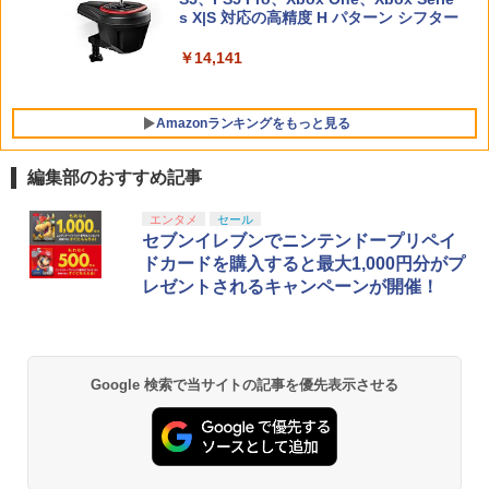
【特典】KINGDOM HEARTS Collectio
ット Complete Edition PS5版(【早期
￥4,321
ンラインコード版
5
5
ジョイコン ソフト ケーブル 収納可能 ク
トローラー(CFI-ZCT2J)
s X|S 対応の高精度 H パターン シフター
n [I~III] Switch2版(【Switch2版購入封
購入封入特典】シナリオ「覇気雄心」)
リスマス ギフト プレゼント 送料無料
入特典】キーブレード「LONG NIGHT
￥5,000
(ロングナイト)」)
￥10,737
￥14,141
￥8,228
￥2,100
￥9,900
Amazonランキングをもっと見る
送料無料 JSS【2個セット BRICK game
5
テトリス ビッグ ゲーム機】ゲームウォ
編集部のおすすめ記事
ッチ ゲーム レトロゲーム 景品 粗
品 携帯 暇つぶし 液晶 高齢者 単
劇場版「鬼滅の刃」無限城編 第一章 猗
エンタメ
セール
1
純 簡単 シンプル 単3電池 ミニゲ
窩座再来 通常版 [Blu-ray]
セブンイレブンでニンテンドープリペイ
ーム GAME ポータブル ボケ防止
ドカードを購入すると最大1,000円分がプ
携帯ゲーム ブロックくずし 大きい
￥3,982
レゼントされるキャンペーンが開催！
￥2,980
劇場版「鬼滅の刃」無限城編 第一章 猗
2
Google 検索で当サイトの記事を優先表示させる
窩座再来 通常版 [DVD]
￥3,523