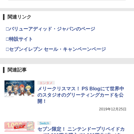
【Amazon.co.jp限定】劇場版モノノ怪
3
第三章 蛇神 (Amazon.co.jp限定オリジ
関連リンク
ナル三方背収納ケース付きコレクション)
(オリジナル特典:オリジナル巾着＋メー
□バリューアディッド・ジャパンのページ
カー特典:【坤と離】二振りの剣、十翼よ
り来たる！スタジオ描き下ろしイラスト
□特設サイト
ボード付) [Blu-ray]
□セブンイレブン セール・キャンペーンページ
￥10,780
関連記事
劇場版「鬼滅の刃」無限城編 第一章 猗
4
窩座再来 完全生産限定版 [Blu-ray]
エンタメ
メリークリスマス！ PS Blogにて世界中
￥8,698
のスタジオのグリーティングカードを公
開！
2019年12月25日
『映画 ラブライブ！蓮ノ空女学院スクー
5
ルアイドルクラブ Bloom Garden Part
Switch
y』Blu-ray（特装限定版）
セブン限定！ ニンテンドープリペイドカ