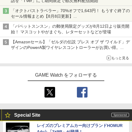
話を「TVer」にて期間限定で順次無料配信開始
「オクトパストラベラー」70%オフで1,643円！ もうすぐ終了の
セール情報まとめ【8月8日更新】
ニンテンドーeショップでは「大神 絶景版」が67%オフで990円
「パペットスンスン」の郵便局限定グッズが8月12日より販売開
始！ マスコットやがまぐち、レターセットなどが登場
【Amazonセール】「ゼルダの伝説 ブレス オブ ザ ワイルド」デ
ザインのPowerA製ワイヤレスコントローラーがお買い得。
Switch2でも使用可能
もっと見る
GAME Watch をフォローする
Special Site
レイズのプレミアムカー向けブランドHOMUR
Aから「2×9R」が登場！