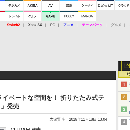
Switch2
Xbox SX
PC
アニメ
テーマパーク
グルメ
 Vita
3DS
アーケード
VR
1
ライベートな空間を！ 折りたたみ式テ
ト」発売
岩瀬賢斗
2019年11月18日 13:04
11月18日 発売