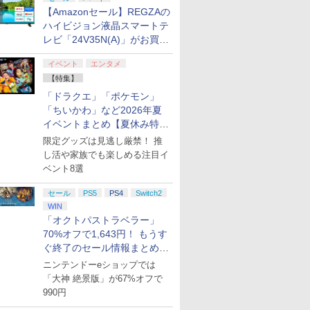
【Amazonセール】REGZAの
ハイビジョン液晶スマートテ
レビ「24V35N(A)」がお買い
得！
イベント
エンタメ
【特集】
「ドラクエ」「ポケモン」
「ちいかわ」など2026年夏
イベントまとめ【夏休み特
集】
限定グッズは見逃し厳禁！ 推
し活や家族でも楽しめる注目イ
ベント8選
セール
PS5
PS4
Switch2
WIN
「オクトパストラベラー」
70%オフで1,643円！ もうす
ぐ終了のセール情報まとめ
【8月8日更新】
ニンテンドーeショップでは
「大神 絶景版」が67%オフで
990円