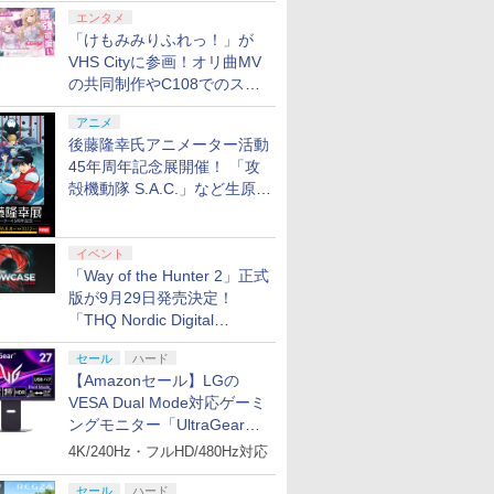
エンタメ
「けもみみりふれっ！」が
VHS Cityに参画！オリ曲MV
の共同制作やC108でのスペ
シャルコラボ広告を掲出
アニメ
後藤隆幸氏アニメーター活動
45年周年記念展開催！ 「攻
殻機動隊 S.A.C.」など生原
画、総作画監督修正が展示
イベント
「Way of the Hunter 2」正式
版が9月29日発売決定！
「THQ Nordic Digital
Showcase 2026」まとめ
セール
ハード
【Amazonセール】LGの
VESA Dual Mode対応ゲーミ
ングモニター「UltraGear
27G850A-B」がお買い得！
4K/240Hz・フルHD/480Hz対応
セール
ハード