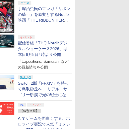
アニメ
手塚治虫氏のマンガ「リボン
の騎士」を原案とするNetflix
映画「THE RIBBON HERO
リボンヒーロー」本日配信開
始
イベント
配信番組「THQ Nordicデジ
タルショーケース2026」は
本日8月8日4時より公開！
「Expeditions: Samurai」など
の最新情報を公開
Switch2
Switch 2版「FFXIV」を持っ
て鳥取砂丘へ！ リアル・サ
ゴリー砂漠で光の戦士になっ
てみた
PC
イベント
【特別企画】
AIでゲームを面白くする。ホ
ロライブ実況で人気「ミメシ