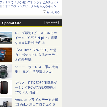
ファミマで「ポケモンフレンダ」ピカチュウ&
「特製ガーリックマヨソース」を使用した超大
ゼラオラのフレンダピックがもらえるキャンペ
型チーズバーガー
ーン開催！
もっと見る
Special Site
レイズ鍛造1ピースアルミホ
イール「CE28 N-plus」軽量
なままに剛性を向上
「A&ultima SP4000T」の魅
力！ポケットに入るオーディ
オの醍醐味
ソニーミラーレス一眼の大特
集！ 見どころ記事まとめ
マウス、RTX 5060 Ti搭載ゲ
ーミングPCが7万5,000円オ
フで30万円台！
Amazon プライムデー過去最
安! Anker注目プロジェクタ