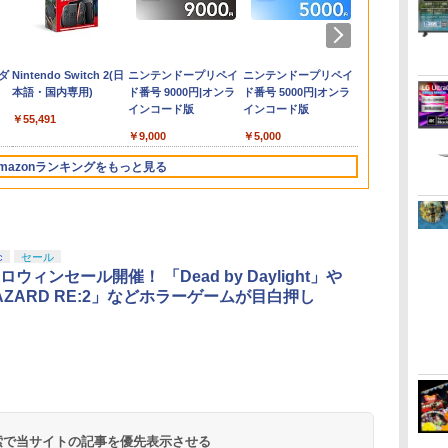
ラ
 ス
HD Remaster
Daylight スペシャルエ
インクラフト) - Switch
「鬼滅の刃」無限城編
ジナル特典付】
★要エントリー】【中
Switch Online + 追加
レイ blu-ray 劇場版 北
リー Nintendo Switch
ブスキュール：エクス
ケードメモリーズ
コンプリート シリーズ
リオテニス 
お届け☆予約
ラー [ゲーム
装限定版)【Blu
【Switch2】 POT-P-
ディション 公式日本版
第一章 猗窩座再来(通
【Switch2】
古】[PS5] ファンタジ
パック個人プラン12か
米版 最新盤 アニメ ブ
2 Edition
ペディション33 PS5
VOL.1 Lite [イーグレ
ブルーレイ 全話
[任天堂]【送
品】【PS5】M
サンライズ ]
￥2,910
￥19,608
コン
s
監
ABPVA
【CERO:Z】【メール
常版)【Blu-ray】/アニ
STEINS;GATE
ーライフi グルグルの
月（365日間）利用券
ルーレイ 細田 守
【CERO Z(18才以上対
ットツー ミニ用ソフ
Steins Gate : The
《発売済・在
GEAR SOLID 
￥7,106
￥3,220
￥4,400
￥7,290
￥3,980
￥5,900
￥5,500
￥7,458
￥5,010
￥6,580
￥5,500
￥7,633
￥6,080
￥7,040
ス
便】
メーション[Blu-ray]
RE:BOOT（シュタイ
竜と時をぬすむ少女 レ
（ダウンロード版）
summer wars BD
象)】
ト]
Complete Series
MASTER
ダ
Nintendo Switch 2(日
ニンテンドープリペイ
ニンテンドープリペイ
ニンテンドー
タン
ダ
【返品種別A】
ンズゲート リブー
ベルファイブ
※1,000ポイントまでご
USA正規品 海外版 日
STEINS;GATE シュタ
COLLECTION 
本語・国内専用)
ド番号 9000円|オンラ
ド番号 5000円|オンラ
ド番号 1000
テー
ト） 通常版 [BEE-P-
(20250522)
利用可
本語 英語 他言語
インズゲート blu-ray
[PS5版]★
インコード版
インコード版
インコード版
5
s
AB55A NSW2 シュタ
Summer Wars
Steins ; Gate 全話 廉
リジナル特典
￥55,491
プ
インズゲ-ト リブ-ト ツ
価版 日本語 英語 正規
ファイバータ
￥9,000
￥5,000
￥1,000
ー
ン
ウジョウ]
品 シュタインズ ゲー
ラ
h
ト ブルーレイ コンプ
mazonランキングをもっと見る
リート シリーズ リー
ジョン B
3
3
3
4
4
4
5
5
5
6
6
6
c
セール
ハロウィンセール開催！ 「Dead by Daylight」や
HAZARD RE:2」などホラーゲームが目白押し
イ
無
【純正品】ディスクド
【純正品】Xbox ワイ
【Amazon.co.jp限
【純正品】DualSense
【純正品】Xbox 充電
劇場版「鬼滅の刃」無
【純正品】DualSense
【国内正規品】
【Amazon.co.jp限
プレイステー
【純正品】Xbox
『映画 ラブ
ー
座再
ライブ(CFI-ZDD1J)
ヤレス コントローラー
定】劇場版モノノ怪 第
ワイヤレスコントロー
式バッテリー + USB-C
限城編 第一章 猗窩座
ワイヤレスコントロー
Thrustmaster スラス
定】劇場版モノノ怪 第
トアチケット 10
ワイヤレス 
ノ空女学院ス
コ
PlayStation 5
(カーボンブラック)
三章 蛇神
ラー ミッドナイト ブ
ケーブル
再来 完全生産限定版
ラー(CFI-ZCT2J)
トマスター TH8S シフ
三章 蛇神 (オリジナル
オンラインコ
ラー Series 2
イドルクラブ B
(Amazon.co.jp限定オ
ラック(CFI-ZCT2J01)
[Blu-ray]
ター - PC、PS4、
特典:オリジナル巾着＋
Edition (ホ
Garden Part
 検索で当サイトの記事を優先表示させる
￥11,980
￥8,020
￥10,780
￥10,737
￥2,618
￥8,698
￥10,737
￥14,141
￥8,800
￥10,000
￥18,500
￥8,589