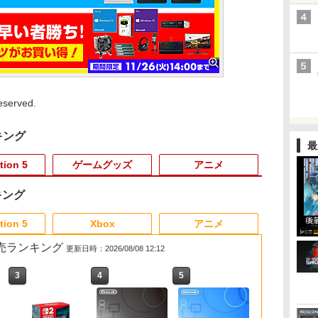
erved.
キング
最
tion 5
ゲームグッズ
アニメ
キング
3
3
3
3
4
4
4
4
5
5
5
5
6
6
6
6
tion 5
Xbox
アニメ
 2 販売ランキング
更新日時：2026/08/08 12:12
3
4
5
6
の
発
最
】
FINAL FANTASY X/X-2
【新品】PS5 Dead by
【中古】Minecraft (マ
【送料無料】劇場版
MAGES. 【Joshinオリ
【当店独自で＋P10倍
[Switch] Nintendo
サマーウォーズ ブルー
龍の国 ルーンファクト
●【中古】 クレールオ
TAITO TAS-L-001 アー
シュタインズ・ゲート
Nintendo Sw
オリ特付【08
TAITO TA
前橋ウィッチー