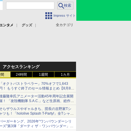
Impress サイト
全カテゴリ
エンタメ
グッズ
アクセスランキング
時間
24時間
1週間
1カ月
「オクトパストラベラー」70%オフで1,643
円！ もうすぐ終了のセール情報まとめ【8月8日
更新】
後藤隆幸氏アニメーター活動45年周年記念展開
ニンテンドーeショップでは「大神 絶景版」が
催！ 「攻殻機動隊 S.A.C.」など生原画、総作画
67%オフで990円
監督修正が展示
そらザウルスやギャルきち、団長の吉野家Tシ
ャツも！「hololive Splash T-Party!」全Tシャツ
ラインナップ公開＆オンライン販売開始
バーガーキング、2026年“ワンパウンダーシリ
ーズ”第3弾「ダーティ ザ・ワンパウンダー」を
8月7日発売