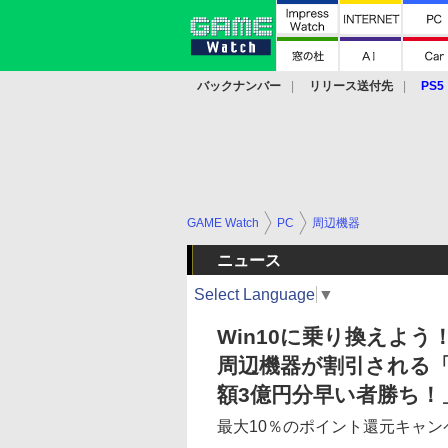
バックナンバー
リリース送付先
PS5
モバイル
eスポーツ
クラウド
PS
GAME Watch
PC
周辺機器
ニュース
Select Language
▼
Win10に乗り換えよ
周辺機器が割引される「W
額3億円分早い者勝ち！
最大10％のポイント還元キャン