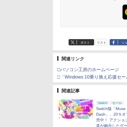
/11用 PCコントロー
Horizon 6 G923d
6ボタンレイアウト - 正
典：Blu-rayスリーブケ
only (CFI-2200B01)
ゲームパッド ホー
式にライセンスされて
ース） [Blu-ray]
フェクトスティッ
います
3.5mmオーディオ
ック付き
ポスト
リスト
シ
関連リンク
□パソコン工房のホームページ
□「Windows 10乗り換え応援
関連記事
Switch
セール
Switch版「Muse
Dash」、20％
売中！ アクショ
楽が融合したゲ