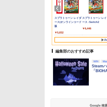
,200ポイントまでご利用可
S5】鉄道にっぽ
未来(完全生産限定
庭 switch2版(【初回
Wolverine(【早期購入
ズ!!DREAM LIVE Tour
ノブレイド ディフィニ
シリコンケース
ション
この世界の片隅に ブ
図鑑
送】PS5 コントロー
大全額ポイントバッ
トイ・ストーリー3
902
RealPro 東京−神
Blu-ray】 [ 花澤
外付特典】切り取れる
封入特典】DLC)
10th xALL STARS!!
ティブ・エディション
PlayStation5用 プレイ
ックレット付 / 片渕須
ー 充電スタンド ps5
ク】 1ヶ月保証！
ーパー・セット / リ
￥864
￥7,021
！ 東急電鉄 編
]
クリアカード)
【Blu-ray】 [ (V.A.) ]
Nintendo Switch 2
ステーション プレステ
直【監督】
DualSense Edge 
8BitDo USB Wireles
ー・アンクリッチ【
290
580
￥8,118
￥7,620
￥8,580
￥6,810
￥580
￥1,412
￥1,980
￥2,690
￥1,648
JM-30987 PS5 テツ
Edition [NXS-P-
5用 シリコンカバー コ
トローラー 充電器
Adapter 2 ワイヤレ
督】
テンドープリペイ
ニンテンドープリペイ
スプラトゥーン レイダ
スプラトゥーン レイ
ニッポン リアルプ
AUBQB NSW2 ゼノブ
ントローラーケース コ
USB給電式 充電ス
USBアダプター2 ア
号 2000円|オンラ
ド番号 3000円|オンラ
ース|オンラインコード
ース -Switch2
トウキュウテツドウ
レイド ディフィニティ
ントローラーカバー 保
ド ソニー プレイス
プタ スイッチ 8bit
コード版
インコード版
版
]
ブ エディション]
護カバー 保護ケース
ション5 PlayStation
Switch Pro Window
￥6,446
DualSense オープン設
コントローラー対応 
Mac Raspbery Xbox
000
￥3,000
￥5,832
計 人気 オススメ 装着
レステ コントローラ
Series X＆S One コ
したまま充電可能 白黒
急速 プレステ5 LED
トローラー Bluetoot
A
赤青 コントローラー用
イト
コントローラー PS5
ケース
PS4
編集部のおすすめ記事
10
10
10
1
1
1
2
2
2
WIN
Ma
Steam
「BIO
イステーション ス
eSir G7 SE 有線
トよ永遠に
【Amazon.co.jp限
8BitDo M30 Xboxシリ
【Amazon.co.jp限
PlayStation 5 デジタ
【純正品】Xbox ワイ
劇場版「鬼滅の刃」無
Beast of
【純正品】Xbox ワ
劇場版「鬼滅の刃」
チケット 15,000円
ムコントローラー
EL3199 7 [Blu-
定】 Logicool G ハン
ーズX | S、Xbox
定】劇場版「僕の心の
ル・エディション 日本
ヤレス コントローラー
限城編 第一章 猗窩座再
Reincarnation -PS5
ヤレス コントローラ
限城編 第一章 猗窩
ンラインコード版
X Series X|S
コン G923 グランツー
One、およびWindows
ヤバイやつ」 Blu-
語専用 Console
+ USB-C® ケーブル
来 通常版 [Blu-ray]
【特典】プロダクト
(ロボット ホワイト)
来 通常版 [DVD]
X One Windows
リスモ7 Forza
の有線コントローラー
ray（Amazon.co.jp特
Language: Japanese
ード 封入
Google
,000
499
760
￥38,800
￥4,590
￥8,800
￥55,000
￥8,300
￥3,982
￥7,286
￥7,681
￥3,523