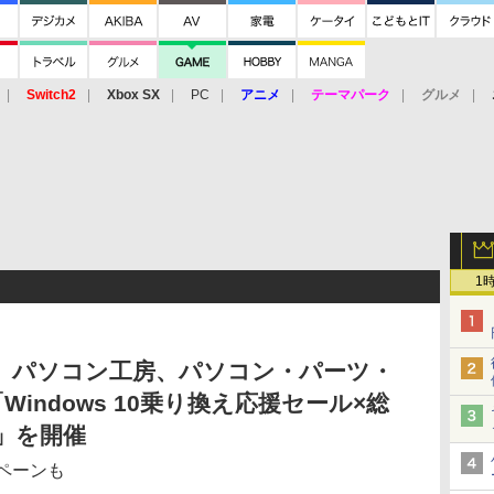
Switch2
Xbox SX
PC
アニメ
テーマパーク
グルメ
 Vita
3DS
アーケード
VR
1
う！ パソコン工房、パソコン・パーツ・
indows 10乗り換え応援セール×総
」を開催
ペーンも