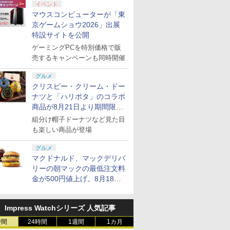
イベント
マウスコンピューターが「東
京ゲームショウ2026」出展
特設サイトを公開
ゲーミングPCを特別価格で販
売するキャンペーンも同時開催
グルメ
クリスピー・クリーム・ドー
ナツと「ハリポタ」のコラボ
商品が8月21日より期間限定
で発売
組分け帽子ドーナツなど見た目
も楽しい商品が登場
グルメ
マクドナルド、マックデリバ
リーの朝マックの最低注文料
金が500円値上げ。8月18日
より1,500円から受付
Impress Watchシリーズ 人気記事
時間
24時間
1週間
1カ月