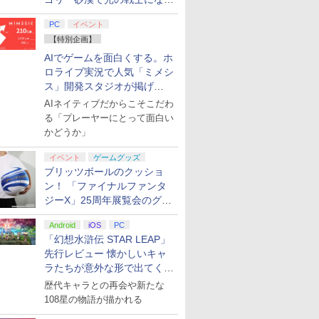
てみた
PC
イベント
【特別企画】
AIでゲームを面白くする。ホ
ロライブ実況で人気「ミメシ
ス」開発スタジオが掲げ
る“AI活用の信念”とは？【講
AIネイティブだからこそこだわ
演レポート】
る「プレーヤーにとって面白い
かどうか」
イベント
ゲームグッズ
ブリッツボールのクッショ
ン！ 「ファイナルファンタ
ジーX」25周年展覧会のグッ
ズ情報が公開
Android
iOS
PC
「幻想水滸伝 STAR LEAP」
先行レビュー 懐かしいキャ
ラたちが意外な形で出てくる
シリーズ完全新作！
歴代キャラとの再会や新たな
108星の物語が描かれる