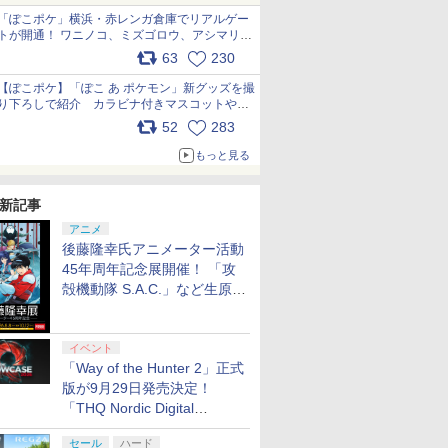
「ぽこポケ」横浜・赤レンガ倉庫でリアルゲー
トが開通！ ワニノコ、ミズゴロウ、アシマリ登
場シーンをレポート pic.x.com/LDgEByVl6D
63
230
【ぽこポケ】「ぽこ あ ポケモン」新グッズを撮
り下ろしで紹介 カラビナ付きマスコットやス
クエアポーチが仲間入り
52
283
pic.x.com/XmVAgBxaW5
もっと見る
新記事
アニメ
後藤隆幸氏アニメーター活動
45年周年記念展開催！ 「攻
殻機動隊 S.A.C.」など生原
7
7
7
8
8
8
7
9
9
9
10
10
10
画、総作画監督修正が展示
イベント
「Way of the Hunter 2」正式
版が9月29日発売決定！
7
8
9
10
「THQ Nordic Digital
Showcase 2026」まとめ
itch 2 マ
/27発売日
S-H-002 イーグレットツーミニバイオレットカ
ズ5(特
任天堂 【Switch2】ゼ
【楽天ブックス限定特
ヒプノシスマイク -
【楽天ブックス限定特
プラグマタ PS5版
「お隣の天使様にいつ
[Switch 2] ぽこ あ ポケモン エキスパンシ
ゼルダ無双 封印戦記
ソニックパワード
羅小黒戦記2 ぼくらが
【特典】ほ
【特典】Mar
あんさんぶ
セール
ハード