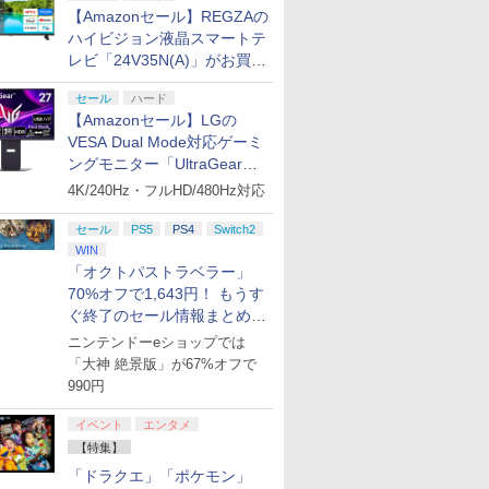
フィーバー
】【新
機本体]
-ray】 [
ルダの伝説 ブレス オブ
典+特典】亰都ザナドゥ
Division Rap Battle-
典+特典】空の軌跡 the
の間にか駄目人間にさ
ンロード版）※3,200ポイントまでご利用可
【PS5】鉄道にっぽ
望む未来(完全生産限定
庭 swit
Wolveri
ズ!!DREAM
【Amazonセール】REGZAの
￥7,190
￥7,902
料無料】
ETAL
ザ ワイルド Nintendo
-桜花幻舞ー PS5版
11th LIVE ≪Final
2nd Nintendo Switch
れていた件2」 Vol.1
ん！RealPro 東京−神
版)【Blu-ray】 [ 花澤
外付特典】
封入特典】D
10th xALL
ハイビジョン液晶スマートテ
￥4,400
庫品》
:
Switch 2 Edition
(【早期購入外付特典】
D.R.B≫ MAD
2 Edition(DLCチラ
【DVD】
奈川！ 東急電鉄 編
香菜 ]
クリアカー
【Blu-ray】 
￥7,710
￥6,693
￥7,109
レビ「24V35N(A)」がお買い
￥8,055
￥7,744
￥7,290
￥8,580
￥8,118
￥7,620
￥8,580
[NXS-P-AAAAH NSW2
DLCチラシ+【早期購
TRIGGER CREW ＆ ど
シ：NEOブレイサー・
[ELJM-30987 PS5 テツ
得！
プリペイ
ぽこ あ ポケモン エキ
ニンテンドープリペイ
ニンテンドープリペイ
ニンテンド
Vol.2
ゼルダノデンセツ ブレ
入外付特典】DLCチラ
ついたれ本舗【Blu-
アガット+【早期購入外
ドウニッポン リアルプ
セール
ハード
円|オンラ
スパンションパス|オン
ド番号 500円|オンライ
ド番号 2000円|オンラ
ド番号 30
浅草マッハオ
ス オブ ザ ワイルド]
シ)
ray】 [ (V.A.) ]
付特典】DLCチラシ)
ロ トウキュウテツドウ
【Amazonセール】LGの
ラインコード版
ンコード版
インコード版
インコード
マイクロ
ヘン]
オル付★
VESA Dual Mode対応ゲーミ
￥4,400
￥500
￥2,000
￥3,000
ングモニター「UltraGear
27G850A-B」がお買い得！
4K/240Hz・フルHD/480Hz対応
セール
PS5
PS4
Switch2
WIN
7
7
7
8
8
8
9
9
9
10
10
10
「オクトパストラベラー」
70%オフで1,643円！ もうす
ぐ終了のセール情報まとめ
【8月8日更新】
ニンテンドーeショップでは
「大神 絶景版」が67%オフで
990円
ション ス
 Elite
ライブ！蓮
PlayStation 5 デジタ
GameSir G7 HE 有線
劇場版「鬼滅の刃」無
プレイステーション ス
HyperX Clutch
【Amazon.co.jp限
プレイステーション ス
GameSir G7 SE 有線
ヤマトよ永遠に
【Amazon.
8BitDo M
【Amazon.
イベント
エンタメ
,000円|
コントロー
クールア
ル・エディション 日本
ゲームコントローラー
限城編 第一章 猗窩座再
トアチケット 3,000円|
Gladiate Xbox公式ラ
定】劇場版モノノ怪 第
トアチケット 15,000円
ゲームコントローラー
REBEL3199 7 [Blu-
定】 Logic
ーズX | S
定】劇場版
【特集】
ード版
 Core
loom
語専用 (CFI-2200B01)
XBOX Series X|S
来 完全生産限定版
オンラインコード版
イセンス ゲーミング コ
三章 蛇神 (オリジナル
|オンラインコード版
XBOX Series X|S
ray]
コン G92
One、およ
ヤバイやつ」
ワイト)
y』Blu-
+ ディスクドライブ
XBOX One Windows
[DVD]
ントローラー 有線 日本
特典:オリジナル巾着＋
XBOX One Windows
リスモ7 Fo
の有線コン
ray（Amaz
「ドラクエ」「ポケモン」
￥66,980
￥7,999
￥7,828
￥3,000
￥4,980
￥9,900
￥15,000
￥6,499
￥8,760
￥38,800
￥4,590
￥8,800