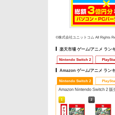
©株式会社ユニットコム All Rights Res
楽天市場 ゲーム/アニメ ラン
Nintendo Switch 2
PlaySta
Amazon ゲーム/アニメ ラン
10
10
10
1
1
1
1
2
2
2
2
Nintendo Switch 2
PlaySta
Amazon Nintendo Switch
10
1
2
] ぽこ あ ポケモン エキスパンションパス（ダウ
ダ無双 封印戦記
ックパワード
黒戦記2 ぼくらが
【特典】ほの暮しの
【特典】Marvel’s
あんさんぶるスター
任天堂 【Switch2】ゼ
PS5コントローラー用
【中古】ルイージマン
【中古】【Blu−ray】
ヨッシーとフカシギ
【楽天1位】【即日
【8/11まで！抽選で
【中古】【Blu−ray