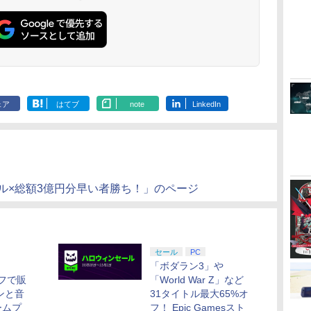
リジナル三方背収納ケ
PS5、PS5 Pro、Xbox
メーカー特典:【坤と
ray（特装限
ース付きコレクション)
One、Xbox Series X|S
離】二振りの剣、十翼
(オリジナル特典:オリ
対応の高精度 H パター
より来たる！スタジオ
ジナル巾着＋メーカー
ン シフター
描き下ろしイラストボ
特典:【坤と離】二振り
ード付) [DVD]
の剣、十翼より来た
る！スタジオ描き下ろ
しイラストボード付)
[Blu-ray]
ェア
はてブ
note
LinkedIn
セール×総額3億円分早い者勝ち！」のページ
セール
PC
「ボダラン3」や
オフで販
「World War Z」など
ンと音
31タイトル最大65%オ
ームプ
フ！ Epic Gamesスト