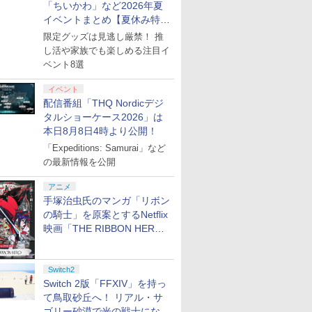
定版）
(CFI-ZDD1J) セット
10/11用 PCコントロー
正規代理店品 6L366AA
メーカー特典:【坤と
10/11用 PCコントロー
Horizon 6
6ボタンレイ
典：Blu-
「ちいかわ」など2026年夏
ラーゲームパッド ホー
離】二振りの剣、十翼
ラーゲームパッド ホー
式にライセ
ース） [Blu
イベントまとめ【夏休み特
ル効果スティック付き
より来たる！スタジオ
ルエフェクトスティッ
います
集】
ビデオゲームコントロ
限定グッズは見逃し厳禁！ 推
描き下ろしイラストボ
クと3.5mmオーディオ
ーラー（ブラック）
ード付) [Blu-ray]
ジャック付き
し活や家族でも楽しめる注目イ
ベント8選
イベント
配信番組「THQ Nordicデジ
タルショーケース2026」は
本日8月8日4時より公開！
「Expeditions: Samurai」など
の最新情報を公開
アニメ
手塚治虫氏のマンガ「リボン
の騎士」を原案とするNetflix
映画「THE RIBBON HERO
リボンヒーロー」本日配信開
始
Switch2
Switch 2版「FFXIV」を持っ
て鳥取砂丘へ！ リアル・サ
ゴリー砂漠で光の戦士になっ