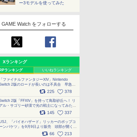
ー3モデルを使ってみた
GAME Watch をフォローする
Xランキング
RPランキング
いいねランキング
「ファイナルファンタジーXIV」Nintendo
Switch 2版のロードが長いのは不具合 早急に
アップデートできるよう対応中
225
378
pic.x.com/s9S3nRCAGa
Switch 2版「FFXIV」を持って鳥取砂丘へ！ リ
アル・サゴリー砂漠で光の戦士になってみた
pic.x.com/qyOfL2uv1n
145
337
USJ、「バイオハザード」リッカーのポップコ
ーンバケツ」を9月9日より販売 頭部が開く仕
組み。味は恐怖を堪のう「味噌フレーバー」
66
213
pic.x.com/81MuXGahVM