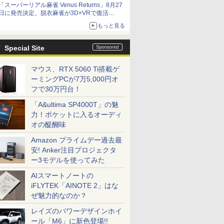
「スーパーリアル麻雀 Venus Returns」8月27
日に発売決定。脱衣麻雀が3D×VRで復活
発売から2週間は20%オフになるセールが実施
もっと見る
Special Site
マウス、RTX 5060 Ti搭載ゲ
ーミングPCが7万5,000円オ
フで30万円台！
「A&ultima SP4000T」の魅
力！ポケットに入るオーディ
オの醍醐味
Amazon プライムデー過去最
安! Anker注目プロジェクタ
ー3モデルを使ってみた
AIスマートノートの
iFLYTEK「AINOTE 2」はな
ぜ魅力的なのか？
レイズのパワーデザインホイ
ール「M6」に新色登場!!