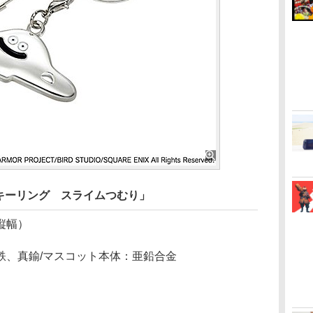
キーリング スライムつむり」
×縦幅）
鉄、真鍮/マスコット本体：亜鉛合金