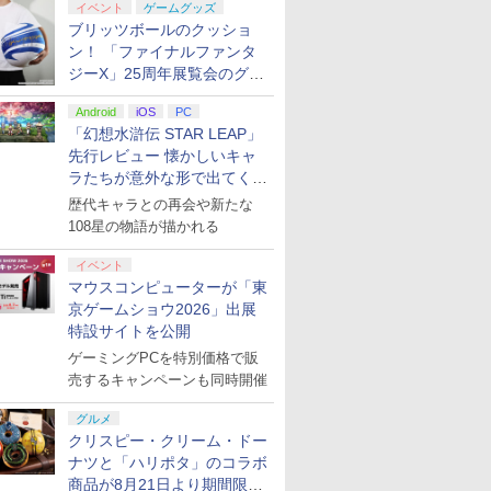
イベント
ゲームグッズ
ブリッツボールのクッショ
ン！ 「ファイナルファンタ
ジーX」25周年展覧会のグッ
ズ情報が公開
Android
iOS
PC
「幻想水滸伝 STAR LEAP」
先行レビュー 懐かしいキャ
ラたちが意外な形で出てくる
シリーズ完全新作！
歴代キャラとの再会や新たな
108星の物語が描かれる
イベント
マウスコンピューターが「東
京ゲームショウ2026」出展
特設サイトを公開
ゲーミングPCを特別価格で販
売するキャンペーンも同時開催
グルメ
クリスピー・クリーム・ドー
ナツと「ハリポタ」のコラボ
商品が8月21日より期間限定