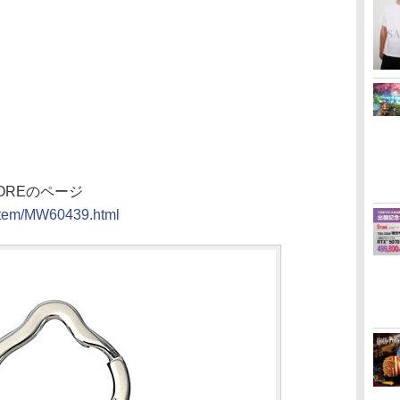
OREのページ
m/item/MW60439.html