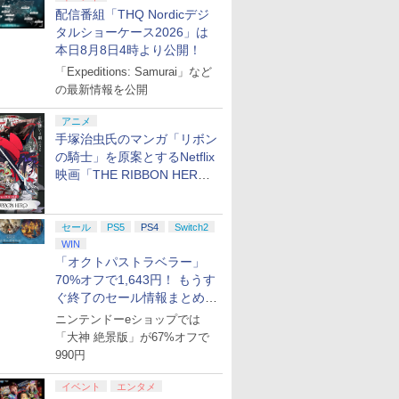
配信番組「THQ Nordicデジ
タルショーケース2026」は
本日8月8日4時より公開！
「Expeditions: Samurai」など
の最新情報を公開
アニメ
手塚治虫氏のマンガ「リボン
の騎士」を原案とするNetflix
映画「THE RIBBON HERO
リボンヒーロー」本日配信開
始
セール
PS5
PS4
Switch2
WIN
「オクトパストラベラー」
70%オフで1,643円！ もうす
ぐ終了のセール情報まとめ
【8月8日更新】
ニンテンドーeショップでは
「大神 絶景版」が67%オフで
990円
イベント
エンタメ