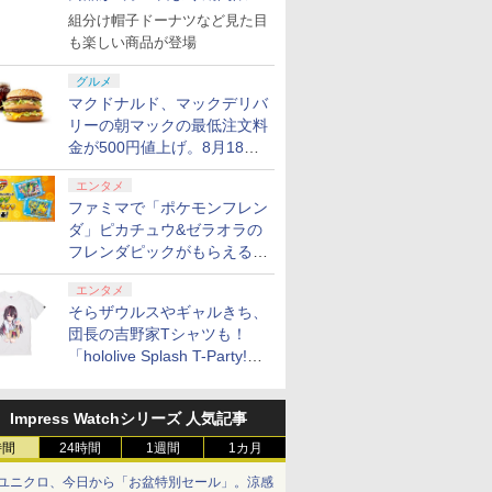
で発売
組分け帽子ドーナツなど見た目
も楽しい商品が登場
グルメ
マクドナルド、マックデリバ
リーの朝マックの最低注文料
金が500円値上げ。8月18日
より1,500円から受付
エンタメ
ファミマで「ポケモンフレン
ダ」ピカチュウ&ゼラオラの
フレンダピックがもらえるキ
ャンペーン開催！
エンタメ
そらザウルスやギャルきち、
団長の吉野家Tシャツも！
「hololive Splash T-Party!」
全Tシャツラインナップ公開
＆オンライン販売開始
Impress Watchシリーズ 人気記事
時間
24時間
1週間
1カ月
ユニクロ、今日から「お盆特別セール」。涼感