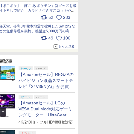
【ぽこポケ】「ぽこ あ ポケモン」新グッズを撮
り下ろしで紹介 カラビナ付きマスコットやス
クエアポーチが仲間入り
52
283
pic.x.com/XmVAgBxaW5
任天堂、令和8年熊本地震で被災したSwitch2な
どの無償修理を実施。義援金5,000万円の寄付
も発表 pic.x.com/BAYsMfUfUC
49
106
もっと見る
新記事
セール
ハード
【Amazonセール】REGZAの
ハイビジョン液晶スマートテ
レビ「24V35N(A)」がお買い
得！
セール
ハード
【Amazonセール】LGの
VESA Dual Mode対応ゲーミ
ングモニター「UltraGear
27G850A-B」がお買い得！
4K/240Hz・フルHD/480Hz対応
イベント