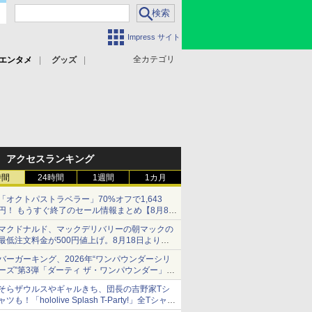
Impress サイト
全カテゴリ
エンタメ
グッズ
アクセスランキング
時間
24時間
1週間
1カ月
「オクトパストラベラー」70%オフで1,643
円！ もうすぐ終了のセール情報まとめ【8月8日
更新】
マクドナルド、マックデリバリーの朝マックの
ニンテンドーeショップでは「大神 絶景版」が
最低注文料金が500円値上げ。8月18日より
67%オフで990円
1,500円から受付
バーガーキング、2026年“ワンパウンダーシリ
ーズ”第3弾「ダーティ ザ・ワンパウンダー」を
8月7日発売
そらザウルスやギャルきち、団長の吉野家Tシ
「特製ガーリックマヨソース」を使用した超大
ャツも！「hololive Splash T-Party!」全Tシャツ
型チーズバーガー
ラインナップ公開＆オンライン販売開始