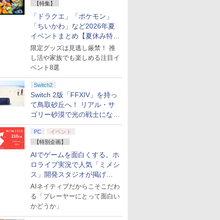
【特集】
「ドラクエ」「ポケモン」
「ちいかわ」など2026年夏
イベントまとめ【夏休み特
集】
限定グッズは見逃し厳禁！ 推
し活や家族でも楽しめる注目イ
ベント8選
Switch2
Switch 2版「FFXIV」を持っ
て鳥取砂丘へ！ リアル・サ
ゴリー砂漠で光の戦士になっ
てみた
PC
イベント
【特別企画】
AIでゲームを面白くする。ホ
ロライブ実況で人気「ミメシ
ス」開発スタジオが掲げ
る“AI活用の信念”とは？【講
AIネイティブだからこそこだわ
演レポート】
る「プレーヤーにとって面白い
かどうか」