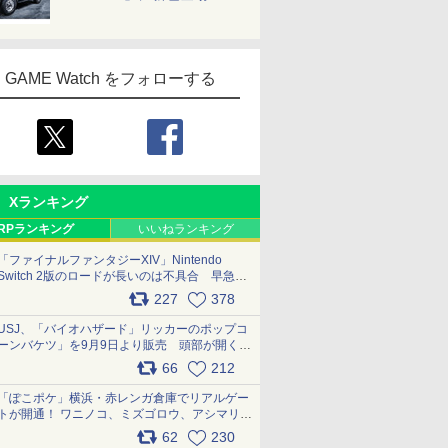
GAME Watch をフォローする
Xランキング
RPランキング
いいねランキング
「ファイナルファンタジーXIV」Nintendo
Switch 2版のロードが長いのは不具合 早急に
アップデートできるよう対応中
227
378
pic.x.com/s9S3nRCAGa
USJ、「バイオハザード」リッカーのポップコ
ーンバケツ」を9月9日より販売 頭部が開く仕
組み。味は恐怖を堪のう「味噌フレーバー」
66
212
pic.x.com/81MuXGahVM
「ぽこポケ」横浜・赤レンガ倉庫でリアルゲー
トが開通！ ワニノコ、ミズゴロウ、アシマリ登
場シーンをレポート pic.x.com/LDgEByVl6D
62
230