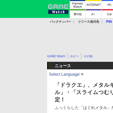
バックナンバー
リリース送付先
PS5
モバイル
eスポーツ
クラウド
PS
GAME Watch
ホビー
その他
ニュース
Select Language
▼
「ドラクエ」、メタル
ル」・「スライムつむ
定！
ふっくらした「はぐれメタル」