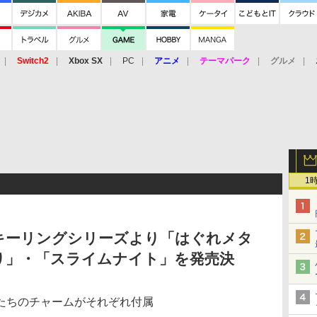
Switch2
Xbox SX
PC
アニメ
テーマパーク
グルメ
 Vita
3DS
アーケード
VR
1
キーリングシリーズより「はぐれメタ
り」・「スライムナイト」を発売決
たちのチャームがそれぞれ付属