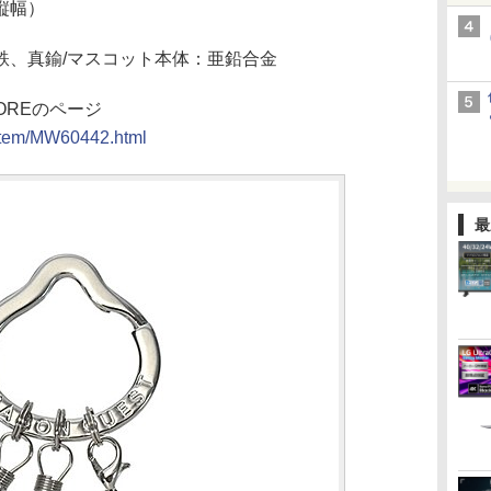
×縦幅）
鉄、真鍮/マスコット本体：亜鉛合金
OREのページ
m/item/MW60442.html
最