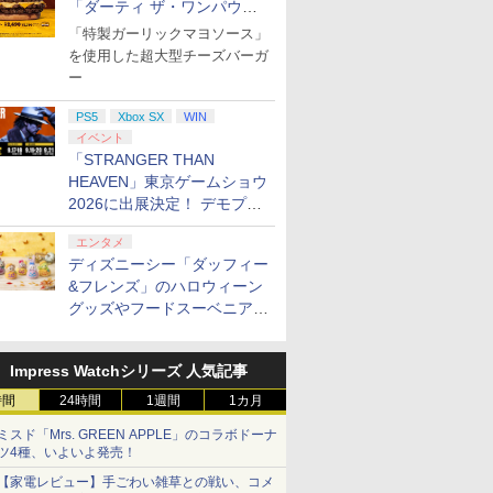
「ダーティ ザ・ワンパウン
ダー」を8月7日発売
「特製ガーリックマヨソース」
を使用した超大型チーズバーガ
ー
PS5
Xbox SX
WIN
イベント
「STRANGER THAN
HEAVEN」東京ゲームショウ
2026に出展決定！ デモプレ
イや体験型展示も
エンタメ
ディズニーシー「ダッフィー
&フレンズ」のハロウィーン
グッズやフードスーベニアが
8月25日より発売
Impress Watchシリーズ 人気記事
時間
24時間
1週間
1カ月
ミスド「Mrs. GREEN APPLE」のコラボドーナ
ツ4種、いよいよ発売！
【家電レビュー】手ごわい雑草との戦い、コメ