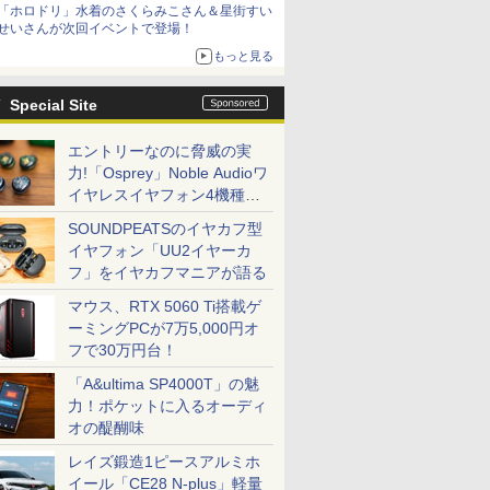
「ホロドリ」水着のさくらみこさん＆星街すい
シリーズ累計100タイトルへ
せいさんが次回イベントで登場！
もっと見る
Special Site
エントリーなのに脅威の実
力!「Osprey」Noble Audioワ
イヤレスイヤフォン4機種を
一気に聴く
SOUNDPEATSのイヤカフ型
イヤフォン「UU2イヤーカ
フ」をイヤカフマニアが語る
マウス、RTX 5060 Ti搭載ゲ
ーミングPCが7万5,000円オ
フで30万円台！
「A&ultima SP4000T」の魅
力！ポケットに入るオーディ
オの醍醐味
レイズ鍛造1ピースアルミホ
イール「CE28 N-plus」軽量