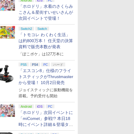
Android
iOS
PC
「ホロドリ」水着のさくらみ
こさん＆星街すいせいさんが
次回イベントで登場！
Switch2
Switch
「トモコレ わくわく生活」
は約800万本！ 任天堂の決算
資料で販売本数が発表
「ぽこポケ」は127万本に
PS5
PS4
PC
ハード
「エスコン8」仕様のフライ
トスティックがThrustmaster
から登場！ 10月2日発売
ジョイスティックに振動機能を
搭載。予約受付も開始
Android
iOS
PC
「ホロドリ」次回イベントに
「miComet」参戦!? 本日18
時にイベント詳細＆登場タレ
ント公開