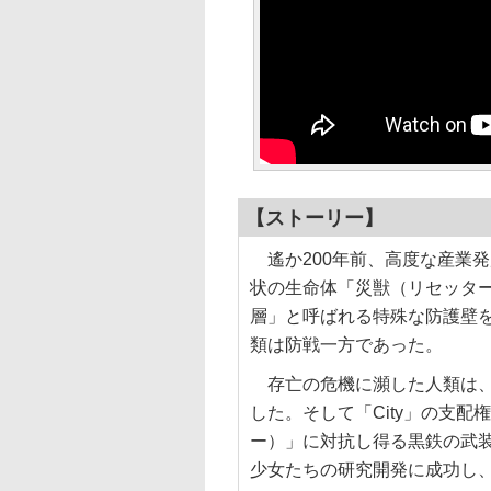
【ストーリー】
遙か200年前、高度な産業
状の生命体「災獣（リセッタ
層」と呼ばれる特殊な防護壁
類は防戦一方であった。
存亡の危機に瀕した人類は、ひ
した。そして「City」の支
ー）」に対抗し得る黒鉄の武装
少女たちの研究開発に成功し