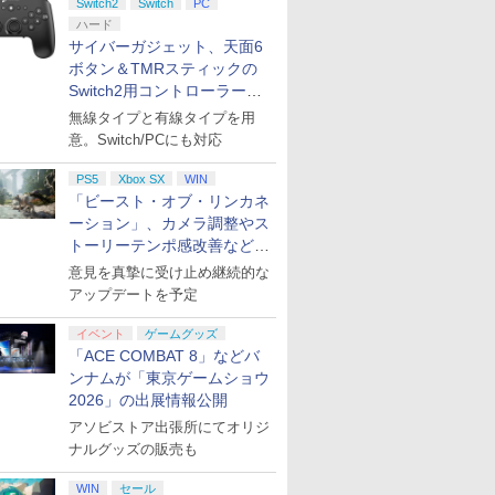
Switch2
Switch
PC
ハード
サイバーガジェット、天面6
ボタン＆TMRスティックの
Switch2用コントローラーを9
月下旬発売！
無線タイプと有線タイプを用
意。Switch/PCにも対応
PS5
Xbox SX
WIN
「ビースト・オブ・リンカネ
ーション」、カメラ調整やス
トーリーテンポ感改善などの
アプデを1週間以内に実施
意見を真摯に受け止め継続的な
アップデートを予定
イベント
ゲームグッズ
「ACE COMBAT 8」などバ
ンナムが「東京ゲームショウ
2026」の出展情報公開
アソビストア出張所にてオリジ
ナルグッズの販売も
WIN
セール