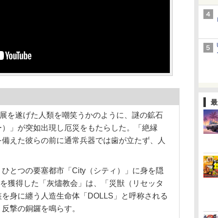
最
発展を遂げた人類を嘲笑うかのように、謎の鉱石
ー）」が突如出現し厄災をもたらした。「絶縁
を備えた彼らの前に通常兵器では歯が立たず、人
とつの要塞都市「City（シティ）」に身を隠
配権を獲得した「灰燼教会」は、「災獣（リセッタ
を身に纏う人造生命体「DOLLS」と呼称される
、反撃の銅鑼を鳴らす。