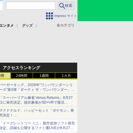
Impress サイト
全カテゴリ
エンタメ
グッズ
アクセスランキング
時間
24時間
1週間
1カ月
バーガーキング、2026年“ワンパウンダーシリ
ーズ”第3弾「ダーティ ザ・ワンパウンダー」を
8月7日発売
「スーパーリアル麻雀 Venus Returns」8月27
「特製ガーリックマヨソース」を使用した超大
日に発売決定。脱衣麻雀が3D×VRで復活
型チーズバーガー
発売から2週間は20%オフになるセールが実施
マクドナルド、ハッピーセット「ポケモン」発
売決定！
ポケモン30周年記念で30匹が大集合
「イーグレットツー ミニ」新作追加ソフト発売
決定。詳細を公開するファミ通LIVEが8月27日
20時から配信