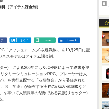
配信
無料（アイテム課金制）
ェア
はてブ
note
LinkedIn
用RPG「アッシュアームズ‐灰燼戦線-」を10月25日に配
ジネスモデルはアイテム課金制。
ー)」による200年にも及ぶ侵略によって終末を迎
ミリタリーシミュレーションRPG。プレーヤーは人
シティ)」を実行支配する「灰燼教会」から委任された
して、各「学連」が保有する実在の戦車や戦闘機など
S」を率いて人類長年の怨敵である災獣(リセッター)
る。