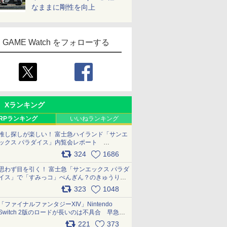
なままに剛性を向上
GAME Watch をフォローする
Xランキング
RPランキング
いいねランキング
推し探しが楽しい！ 富士急ハイランド「サンエ
ックス パラダイス」内覧会レポート
pic.x.com/p718c0QB0k
324
1686
思わず目を引く！ 富士急「サンエックス パラダ
イス」で「すみっコ」ぺんぎん？のきゅうりド
ッグを食べてみた イラストそのままのメニュ
323
1048
ー化に挑戦。これが意外にもおいしい
pic.x.com/Kgl04hZaeg
「ファイナルファンタジーXIV」Nintendo
Switch 2版のロードが長いのは不具合 早急に
アップデートできるよう対応中
221
373