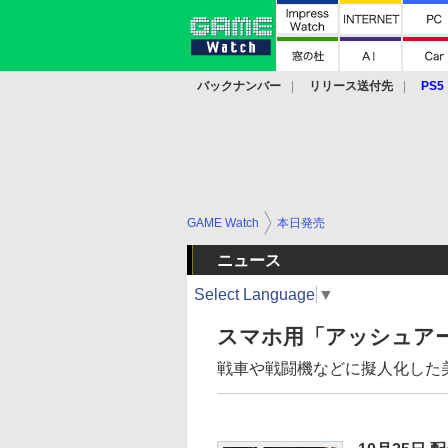
バックナンバー
リリース送付先
PS5
モバイル
eスポーツ
クラウド
PS
GAME Watch
本日発売
ニュース
Select Language
▼
スマホ用「アッシュアー
戦車や戦闘機などに擬人化した美