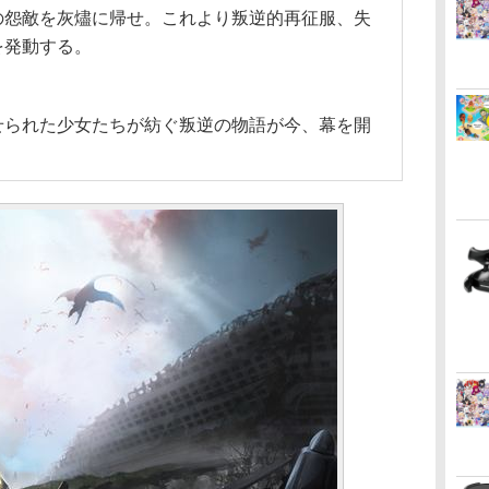
怨敵を灰燼に帰せ。これより叛逆的再征服、失
を発動する。
られた少女たちが紡ぐ叛逆の物語が今、幕を開