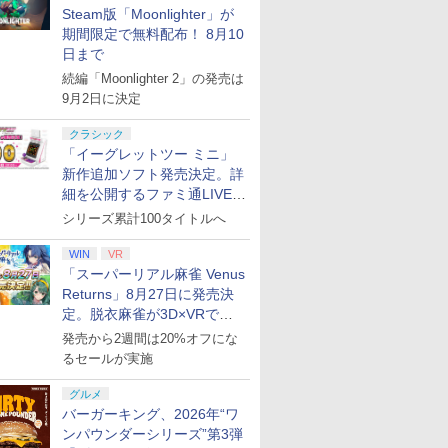
Steam版「Moonlighter」が
期間限定で無料配布！ 8月10
日まで
続編「Moonlighter 2」の発売は
9月2日に決定
クラシック
「イーグレットツー ミニ」
新作追加ソフト発売決定。詳
細を公開するファミ通LIVEが
8月27日20時から配信
シリーズ累計100タイトルへ
WIN
VR
「スーパーリアル麻雀 Venus
Returns」8月27日に発売決
定。脱衣麻雀が3D×VRで復
活
発売から2週間は20%オフにな
るセールが実施
グルメ
バーガーキング、2026年“ワ
ンパウンダーシリーズ”第3弾