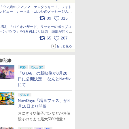
pic.x.com/s9S3nRCAGa
「ウマ娘のウマウマ！ケンタッキー！」フォト
レビュー カーネル・ゴルシのメッセージ入り
パッケージや描き下ろしトレカなどが登場
89
315
pic.x.com/PjnkR9vkXl
USJ、「バイオハザード」リッカーのポップコ
ーンバケツ」を9月9日より販売 頭部が開く仕
組み。味は恐怖を堪のう「味噌フレーバー」
65
207
pic.x.com/81MuXGahVM
もっと見る
新記事
PS5
Xbox SX
「GTA6」の新映像が8月28
日に公開決定！ なんとNetflix
にて
グルメ
NewDays「増量フェス」が8
月18日より開催
おにぎりや菓子パンなどがお値
段そのままで最大50%増量！