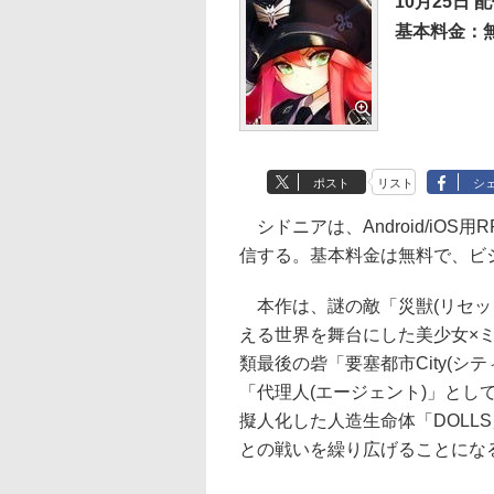
10月25日 
基本料金：
ポスト
リスト
シ
シドニアは、Android/iOS
信する。基本料金は無料で、ビ
本作は、謎の敵「災獣(リセッタ
える世界を舞台にした美少女×
類最後の砦「要塞都市City(
「代理人(エージェント)」と
擬人化した人造生命体「DOLL
との戦いを繰り広げることにな