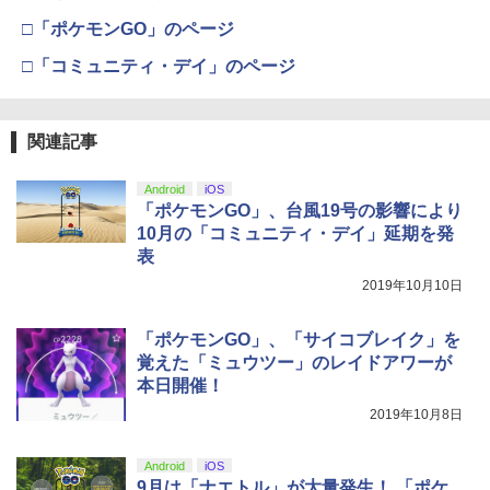
ット3年間保証）、物損故障：本保証開
￥11,849
劇場版「鬼滅の刃」無限城編 第一章 猗
始日から5年間保証
□「ポケモンGO」のページ
3
窩座再来 通常版 [DVD]
劇場版 あの日見た花の名前を僕達はま
4
□「コミュニティ・デイ」のページ
￥4,800
だ知らない。【通常版】【Blu-ray】 [ 入
【純正品】Xbox 充電式バッテリー + US
4
￥3,523
【純正品】DualSense ワイヤレスコン
【レビュー評価上昇中】 新型 PS5 Slim /
野自由 ]
B-C ケーブル
ニンテンドープリペイド番号 9000円|オ
4
4
4
トローラー ミッドナイト ブラック(CFI-
PS5 Pro 冷却ファン PS5スリム用 冷却
ンラインコード版
ZCT2J01)
ファン 自動温度検出 3段階風速調整 LED
￥4,312
￥2,618
関連記事
ライト USB付き 低騒音 急速冷却 放熱
【中古】ドラゴンクエストVII Reimagin
4
￥9,000
プレステ5スリム用 ディスク/デジタル版
ed -Switch
￥10,737
劇場版「鬼滅の刃」無限城編 第一章 猗
4
対応 PS5 周辺機器 PS5 Pro 新型PS5
Android
iOS
窩座再来 完全生産限定版 [Blu-ray]
￥6,059
「ポケモンGO」、台風19号の影響により
クラッシャージョー The Movie Blu-ray
5
￥2,580
【純正品】Xbox ワイヤレス コントロー
【80年代SFの金字塔】北米版 PS5再生
ニンテンドープリペイド番号 5000円|オ
5
10月の「コミュニティ・デイ」延期を発
5
￥8,698
【純正品】DualSense ワイヤレスコン
ラー (カーボンブラック)
可
ンラインコード版
5
表
トローラー(CFI-ZCT2J)
￥8,020
2019年10月10日
￥4,790
￥5,000
【中古】ネオジオポケットカラー プラ
STRASSE RCZ01用 コントローラーホル
￥10,737
5
5
チナブルー【レトロ】
ダー 左側 左右兼用 ゲームパッド PS4 P
【Amazon.co.jp限定】劇場版モノノ怪
5
「ポケモンGO」、「サイコブレイク」を
S5 コントローラースタンド ゲームパッ
第三章 蛇神 (オリジナル特典:オリジナル
ド 収納[コックピット レースゲーム]
￥13,320
覚えた「ミュウツー」のレイドアワーが
巾着＋メーカー特典:【坤と離】二振りの
本日開催！
剣、十翼より来たる！スタジオ描き下ろ
￥2,981
しイラストボード付) [Blu-ray]
2019年10月8日
￥9,900
Android
iOS
9月は「ナエトル」が大量発生！ 「ポケ