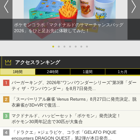
ポケモンコラボ「マクドナルドのサマーチャンスバッグ
2026」をひと足お先に体験してみた！
●
●
●
●
●
●
●
アクセスランキング
1時間
24時間
1週間
1カ月
バーガーキング、2026年“ワンパウンダーシリーズ”第3弾「ダー
ティ ザ・ワンパウンダー」を8月7日発売
「特製ガーリックマヨソース」を使用した超大型チーズバーガー
「スーパーリアル麻雀 Venus Returns」8月27日に発売決定。脱
衣麻雀が3D×VRで復活
発売から2週間は20%オフになるセールが実施
マクドナルド、ハッピーセット「ポケモン」発売決定！
ポケモン30周年記念で30匹が大集合
「ドラクエ」×ジェラピケ、コラボ「GELATO PIQUE
encounters DRAGON QUEST」第2弾が本日発売