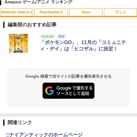
Amazon ゲーム/アニメ ランキング
Nintendo Switch 2
PlayStation 5
Xbox
アニメ
KontrolFreek コントロールフリーク FP
CYBER ・ 高硬度ガラスパネル （ Switc
【中古】 コクリコ坂から レンタル落ち
1
1
1
Sフリーク Galaxy PlayStation 4 PS4 a
h2 用）反射防止 ＋ブルーライトカット
Blu-ray ブルーレイ / [DVD]【メール便送
編集部のおすすめ記事
nd PlayStation 5 PS5 | Performance T
タイプ AGC製 強化ガラス 硬度9H 硬度9
料無料】
humbsticks 旧バージョン 3つ爪
Hの鉛筆でもキズがつかない パネルの縁
スプラトゥーン レイダース|オンライン
PlayStation 5 デジタル・エディション
【純正品】Xbox ワイヤレス コントロー
【Amazon.co.jp限定】劇場版モノノ怪
Android
iOS
ラウンドカット加工 飛散防止加工
1
1
1
1
￥1,525
コード版
日本語専用 Console Language: Japan
ラー + USB-C® ケーブル
第三章 蛇神 (Amazon.co.jp限定オリジ
「ポケモンGO」、11月の「コミュニテ
￥1,750
ese only (CFI-2200B01)
ナル三方背収納ケース付きコレクション)
ィ・デイ」は「ヒコザル」に決定！
￥1,760
(オリジナル特典:オリジナル巾着＋メー
￥5,832
￥8,300
カー特典:【坤と離】二振りの剣、十翼よ
￥55,000
【中古】ファンタジア ダイヤモンド・
2
り来たる！スタジオ描き下ろしイラスト
【PowerA 公式ストア】パワーエー ソロ
コレクション＆ファンタジア2000 ブル
2
ボード付) [Blu-ray]
チャージングステーション for DualSen
レトロフリーク標準コントローラー グ
ーレイ・セット/Blu−ray Disc/VWBS-1
2
Xbox プリペイドカード 5,000円 デジタ
se® and DualSense Edge™ ワイヤレ
レー CY-RF-3R
226
2
Google 検索で当サイトの記事を優先表示させる
￥10,780
スプラトゥーン レイダース -Switch2
Beast of Reincarnation -PS5 【特典】
ルコード 【旧 Xbox ギフトカード】 [オ
2
スコントローラー【PlayStation®公式ラ
2
プロダクトコード 封入
ンラインコード]
イセンス商品】 国内2年保証
￥2,200
￥2,505
￥6,455
￥7,286
￥5,000
￥2,200
劇場版「鬼滅の刃」無限城編 第一章 猗
2
窩座再来 通常版 [Blu-ray]
新劇場版銀魂 -吉原大炎上ー (通常版)【B
3
【商品価格40,001円～60,000円】楽天あ
lu-ray】 [ 杉田智和 ]
3
￥3,964
んしん延長保証（自然故障＋物損プラ
【純正品】Xbox ワイヤレス コントロー
【中古】PS5モンスターハンターワイル
3
3
関連リンク
Nintendo Switch 2(日本語・国内専用)
【純正品】ディスクドライブ(CFI-ZDD1
3
ン）同一店舗同時購入のみ 自然故障：メ
ラー (ロボット ホワイト)
3
ズ
￥4,118
J) PlayStation 5
ーカー保証期間終了後、保証開始（メー
￥55,603
カー保証期間含め家電5年間/PC・タブレ
□ナイアンティックのホームページ
￥7,681
￥2,237