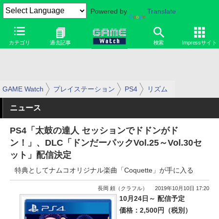
Powered by
Translate
カテゴリ
過去記事
検索
Impressサイト
GAME Watch
プレイステーション
PS4
リズム
ニュース
PS4「太鼓の達人 セッションでドドンがド
ン！」、DLC「ドンだーパックVol.25～Vol.30セ
ット」配信決定
特典としてナムコオリジナル楽曲「Coquette」が手に入る
長岡 頼（クラフル）
2019年10月10日 17:20
10月24日～ 配信予定
価格：2,500円（税別）