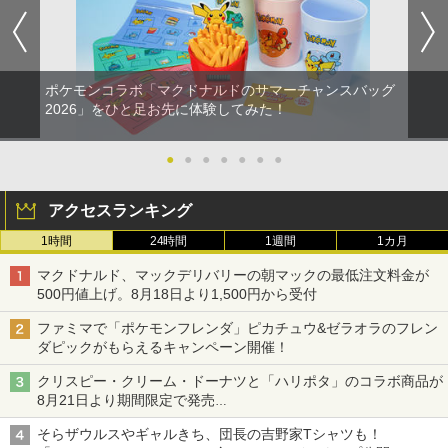
ポケモンコラボ「マクドナルドのサマーチャンスバッグ
2026」をひと足お先に体験してみた！
●
●
●
●
●
●
●
アクセスランキング
1時間
24時間
1週間
1カ月
マクドナルド、マックデリバリーの朝マックの最低注文料金が
500円値上げ。8月18日より1,500円から受付
ファミマで「ポケモンフレンダ」ピカチュウ&ゼラオラのフレン
ダピックがもらえるキャンペーン開催！
クリスピー・クリーム・ドーナツと「ハリポタ」のコラボ商品が
8月21日より期間限定で発売
組分け帽子ドーナツなど見た目も楽しい商品が登場
そらザウルスやギャルきち、団長の吉野家Tシャツも！