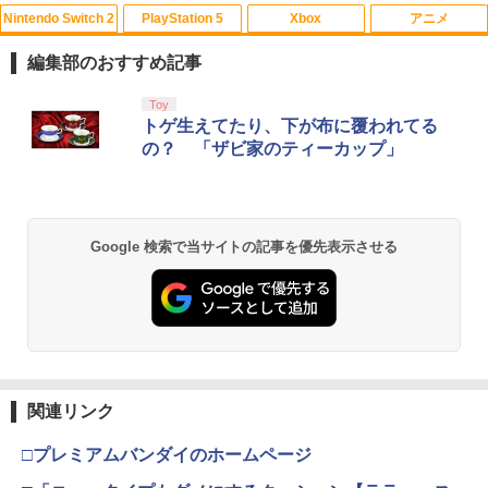
Nintendo Switch 2
PlayStation 5
Xbox
アニメ
【中古】【Blu−ray】THE IDOLM＠ST
1
ER CINDERELLA GIRLS 1stLIVE
編集部のおすすめ記事
WONDERFUL M＠GIC！！Blu−ray
BOX 初回限定版 特典Blu−ray付 /
スプラトゥーン レイダース|オンライン
PlayStation 5 デジタル・エディション
【純正品】Xbox ワイヤレス コントロー
劇場版「鬼滅の刃」無限城編 第一章 猗
Toy
大橋彩香【出演】
1
1
1
1
コード版
日本語専用 Console Language: Japan
ラー + USB-C® ケーブル
窩座再来 通常版 [Blu-ray]
トゲ生えてたり、下が布に覆われてる
ese only (CFI-2200B01)
の？ 「ザビ家のティーカップ」
￥1,010
￥5,832
￥8,300
￥3,982
￥55,000
映画『THE FIRST SLAM DUNK』 STAN
2
【純正品】Xbox ワイヤレス コントロー
DARD EDITION【Blu-ray】（早期予約
2
Google 検索で当サイトの記事を優先表示させる
スプラトゥーン レイダース -Switch2
劇場版「鬼滅の刃」無限城編 第一章 猗
Beast of Reincarnation -PS5 【特典】
ラー (ロボット ホワイト)
2
2
特典なし） [ 井上雄彦 ]
2
窩座再来 通常版 [DVD]
プロダクトコード 封入
￥6,449
￥7,681
￥3,850
￥3,523
￥7,286
【純正品】Xbox ワイヤレス コントロー
「劇場版 少女☆歌劇 レヴュースタァラ
3
3
ラー (カーボンブラック)
イト」オーケストラコンサート revival
関連リンク
Nintendo Switch 2(日本語・国内専用)
【Amazon.co.jp限定】劇場版モノノ怪
【純正品】ディスクドライブ(CFI-ZDD1
3
3
3
Blu-ray【通常版】 [ スタァライト九九組
第三章 蛇神 (Amazon.co.jp限定オリジ
J) PlayStation 5
]
￥8,020
ナル三方背収納ケース付きコレクション)
￥55,491
□プレミアムバンダイのホームページ
(オリジナル特典:オリジナル巾着＋メー
￥11,980
￥6,536
カー特典:【坤と離】二振りの剣、十翼よ