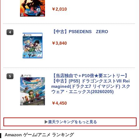
￥2,010
テイルズ オブ エターニア リマスター
4
【Switch2】 POT-P-ABK2A
【中古】PS5EDENS ZERO
4
￥3,405
￥3,840
Game Source Entertainment 【封入特
5
典付】【Switch2】Starsand Island
【当店独自で＋P10倍★要エントリー】
5
（スターサンド・アイランド） [BEE-P-
【中古】[PS5] ドラゴンクエストVII Rei
ABB2B NSW2 スタ-サンド アイランド]
magined(ドラクエ7 リイマジンド) スク
ウェア・エニックス(20260205)
￥5,540
￥4,450
楽天ランキングをもっと見る
Amazon ゲーム/アニメ ランキング