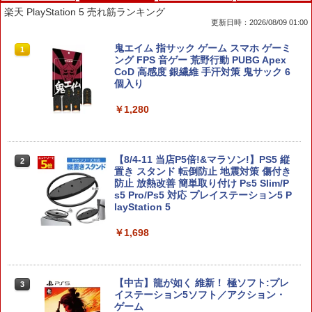
楽天 PlayStation 5 売れ筋ランキング
更新日時：2026/08/09 01:00
【10倍ポイント】Nintendo Switch 2 収
鬼エイム 指サック ゲーム スマホ ゲーミ
1
1
納 ケース スイッチ 2 収納バッグ 防塵 防
ング FPS 音ゲー 荒野行動 PUBG Apex
汚 耐衝撃 全面保護型 大容量 ゲームカー
CoD 高感度 銀繊維 手汗対策 鬼サック 6
ド 小物収納可 持ち運び便利
個入り
￥1,000
￥1,280
グリップホルダー Switch2 Joy-Con グ
【8/4-11 当店P5倍!&マラソン!】PS5 縦
2
2
リップホルダー 2個セット スイッチ2 ジ
置き スタンド 転倒防止 地震対策 傷付き
ョイコン コントローラー用 軽量 持ちや
防止 放熱改善 簡単取り付け Ps5 Slim/P
すい 握りやすい 携帯便利
s5 Pro/Ps5 対応 プレイステーション5 P
layStation 5
￥1,450
￥1,698
Nintendo Switch 2 Proコントローラー
3
用ポーチ ブラック
【中古】龍が如く 維新！ 極ソフト:プレ
3
イステーション5ソフト／アクション・
ゲーム
￥1,908