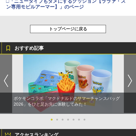
□「ニュータイプもダメにするクッション【ララァ・ス
り来たる！スタジオ描き下ろしイラスト
ン専用モビルアーマー】」のページ
【純正品】Xbox 充電式バッテリー + US
4
ボード付) [Blu-ray]
B-C ケーブル
【純正品】DualSense ワイヤレスコン
ニンテンドープリペイド番号 9000円|オ
4
劇場版 転生したらスライムだった件 蒼
4
4
￥10,780
トローラー ミッドナイト ブラック(CFI-
ンラインコード版
海の涙編 (Blu-ray特装限定版)【Blu-ra
￥2,618
ZCT2J01)
トップページに戻る
y】 [ 岡咲美保 ]
￥9,000
￥10,737
￥7,722
劇場版「鬼滅の刃」無限城編 第一章 猗
4
おすすめ記事
窩座再来 完全生産限定版 [Blu-ray]
【国内正規品】Thrustmaster スラスト
5
マスター TH8S シフター - PC、PS4、P
ニンテンドープリペイド番号 5000円|オ
5
￥8,698
【純正品】DualSense ワイヤレスコン
S5、PS5 Pro、Xbox One、Xbox Serie
ンラインコード版
5
ミュージカル「忍たま乱太郎」第15弾 忍
5
トローラー(CFI-ZCT2J)
s X|S 対応の高精度 H パターン シフター
術学園 学園祭【Blu-ray】 [ (ミュージカ
ル) ]
￥5,000
￥10,737
￥14,141
￥7,722
『映画 ラブライブ！蓮ノ空女学院スクー
5
ルアイドルクラブ Bloom Garden Part
y』Blu-ray（特装限定版）
ポケモンコラボ「マクドナルドのサマーチャンスバッグ
2026」をひと足お先に体験してみた！
￥8,589
●
●
●
●
●
●
●
アクセスランキング