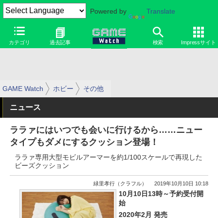
Powered by
Translate
カテゴリ
過去記事
検索
Impressサイト
GAME Watch
ホビー
その他
ニュース
ララァにはいつでも会いに行けるから……ニュー
タイプもダメにするクッション登場！
ララァ専用大型モビルアーマーを約1/100スケールで再現した
ビーズクッション
緑里孝行（クラフル）
2019年10月10日 10:18
10月10日13時～予約受付開
始
2020年2月 発売