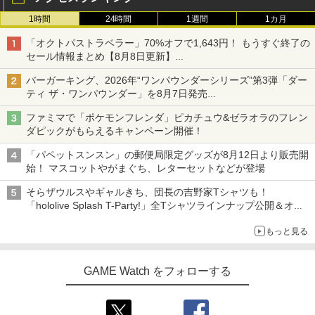
1時間
24時間
1週間
1カ月
「オクトパストラベラー」70%オフで1,643円！ もうすぐ終了の
セール情報まとめ【8月8日更新】
ニンテンドーeショップでは「大神 絶景版」が67%オフで990円
バーガーキング、2026年“ワンパウンダーシリーズ”第3弾「ダー
ティ ザ・ワンパウンダー」を8月7日発売
「特製ガーリックマヨソース」を使用した超大型チーズバーガー
ファミマで「ポケモンフレンダ」ピカチュウ&ゼラオラのフレン
ダピックがもらえるキャンペーン開催！
「パペットスンスン」の郵便局限定グッズが8月12日より販売開
始！ マスコットやがまぐち、レターセットなどが登場
そらザウルスやギャルきち、団長の吉野家Tシャツも！
「hololive Splash T-Party!」全Tシャツラインナップ公開＆オン
ライン販売開始
もっと見る
GAME Watch をフォローする