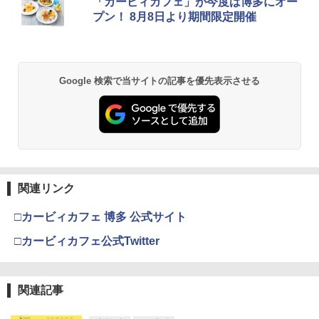
コード版
日本語専用 Console Language: Japan
ラー + USB-C® ケーブル
窩座再来 通常版 [Blu-ray]
「カービィカフェ」が今度は博多にオー
￥7,450
ese only (CFI-2200B01)
プン！ 8月8日より期間限定開催
￥5,832
￥8,300
￥3,982
￥55,000
【中古】ポケットモンスター サン - 3DS
2
新劇場版銀魂 -吉原大炎上ー (完全生産限
2
定版)【Blu-ray】 [ 杉田智和 ]
￥810
【純正品】Xbox ワイヤレス コントロー
2
Google 検索で当サイトの記事を優先表示させる
スプラトゥーン レイダース -Switch2
劇場版「鬼滅の刃」無限城編 第一章 猗
Beast of Reincarnation -PS5 【特典】
ラー (ロボット ホワイト)
2
2
2
￥7,722
窩座再来 通常版 [DVD]
プロダクトコード 封入
￥6,446
￥7,681
￥3,523
￥7,286
[Switch] Pokemon Champions + スタ
3
ーターパック（ダウンロード版）※720
劇場版モノノ怪 第三章 蛇神【Blu-ray】
3
ポイントまでご利用可
[ 神谷浩史 ]
【純正品】Xbox ワイヤレス コントロー
3
ラー (カーボンブラック)
￥980
関連リンク
Nintendo Switch 2(日本語・国内専用)
【Amazon.co.jp限定】劇場版モノノ怪
【純正品】ディスクドライブ(CFI-ZDD1
3
3
3
￥7,821
第三章 蛇神 (Amazon.co.jp限定オリジ
J) PlayStation 5
￥8,020
ナル三方背収納ケース付きコレクション)
￥55,491
□カービィカフェ 博多 公式サイト
(オリジナル特典:オリジナル巾着＋メー
￥11,980
カー特典:【坤と離】二振りの剣、十翼よ
WSC / EYESRAIL レトロゲーム ガーデ
□カービィカフェ公式Twitter
4
り来たる！スタジオ描き下ろしイラスト
ィアン 【コレクター開発x国内製造】 ハ
劇場版「鬼滅の刃」無限城編 第一章 猗
【純正品】Xbox 充電式バッテリー + US
4
4
ボード付) [Blu-ray]
ード コレクションケース UVカット 透明
窩座再来(完全生産限定版)【Blu-ray】 [
B-C ケーブル
保護 保管 クリアケース（ WSC ワンダー
吾峠呼世晴 ]
【純正品】DualSense ワイヤレスコン
ニンテンドープリペイド番号 9000円|オ
4
4
スワンカラー用 ）
￥10,780
関連記事
トローラー ミッドナイト ブラック(CFI-
ンラインコード版
￥2,618
ZCT2J01)
￥8,690
￥880