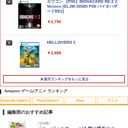
カプコン 【PS5】BIOHAZARD RE:2 Z
4
Version [ELJM-30585 PS5 バイオハザ
ードRE2]
コナミデジタルエンタテインメント 【S
4
witch】パワフルプロ野球2026-2027 [H
￥2,790
AC-P-BQPYA NSW パワフルプロヤキュ
ウ 2026-2027]
￥7,620
HELLDIVERS 2
5
￥3,888
【ダイヤ・プラチナ会員様限定！エント
5
リーでポイント10倍！】【メール便発
送】【新品】Nintendo Switch 2 ゲーム
ソフト ぽこ あ ポケモン POT-P-AAB5A
楽天ランキングをもっと見る
￥8,100
Amazon ゲーム/アニメ ランキング
Nintendo Switch 2
PlayStation 5
Xbox
アニメ
【中古】ワールドサッカーウイニングイ
【通常版 Blu-ray/DVD】【場面写クリア
1
1
レブン10
カード3枚セット（竈門炭治郎、冨岡義
編集部のおすすめ記事
勇、猗窩座）】 劇場版「鬼滅の刃」無限
城編 第一章 猗窩座再来
￥583
スプラトゥーン レイダース|オンライン
PlayStation 5 デジタル・エディション
【純正品】Xbox ワイヤレス コントロー
劇場版「鬼滅の刃」無限城編 第一章 猗
その他
1
1
1
1