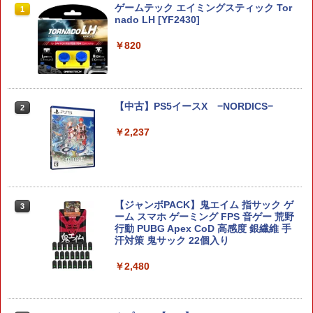
【ダイヤ・プラチナ会員様限定！エント
ゲームテック エイミングスティック Tor
1
1
リーでポイント10倍！】【メール便発
nado LH [YF2430]
送】【新品】任天堂 Nintendo Switch 2
ゲームソフト スプラトゥーン レイダー
￥820
ス
￥6,750
【中古】PS5イースX −NORDICS−
2
【当店独自で＋P10倍★要エントリー】
￥2,237
2
【中古】[Switch2] ぽこ あ ポケモン(20
260305)
￥6,880
【ジャンボPACK】鬼エイム 指サック ゲ
3
ーム スマホ ゲーミング FPS 音ゲー 荒野
行動 PUBG Apex CoD 高感度 銀繊維 手
【特典】デジモンストーリー タイムスト
3
汗対策 鬼サック 22個入り
レンジャー Switch2版(【早期購入封入
特典】プレオーダーパック＋「デジモン
￥2,480
カードゲーム」プレイアブルカード)
￥6,943