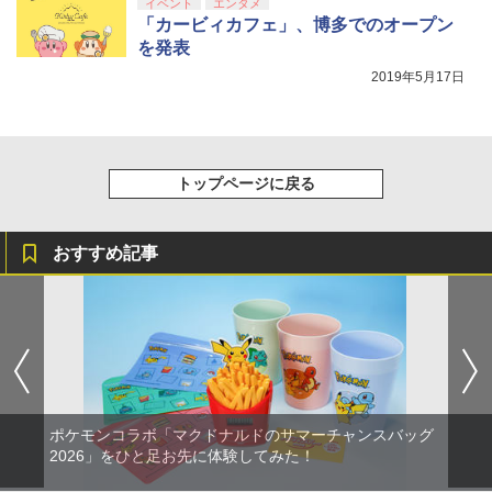
￥9,000
イベント
エンタメ
￥10,737
「カービィカフェ」、博多でのオープン
劇場版「鬼滅の刃」無限城編 第一章 猗
4
を発表
窩座再来 完全生産限定版 [Blu-ray]
【楽天ブックス限定全巻購入特典+全巻
【国内正規品】Thrustmaster スラスト
5
5
【中古】ピクミン3 デラックス -Switch
5
2019年5月17日
購入特典】Re:ゼロから始める異世界生
マスター TH8S シフター - PC、PS4、P
ニンテンドープリペイド番号 5000円|オ
5
￥8,698
活 4th season 4【Blu-ray】(オリジナル
【純正品】DualSense ワイヤレスコン
S5、PS5 Pro、Xbox One、Xbox Serie
ンラインコード版
5
￥3,984
A5キャラファイングラフ+長月達平書き
トローラー(CFI-ZCT2J)
s X|S 対応の高精度 H パターン シフター
下ろし小説) [ 長月達平 ]
￥5,000
￥10,737
￥14,141
￥9,900
トップページに戻る
【Amazon.co.jp限定】劇場版モノノ怪
5
第三章 蛇神 (オリジナル特典:オリジナル
巾着＋メーカー特典:【坤と離】二振りの
剣、十翼より来たる！スタジオ描き下ろ
おすすめ記事
しイラストボード付) [DVD]
￥8,800
ポケモンコラボ「マクドナルドのサマーチャンスバッグ
2026」をひと足お先に体験してみた！