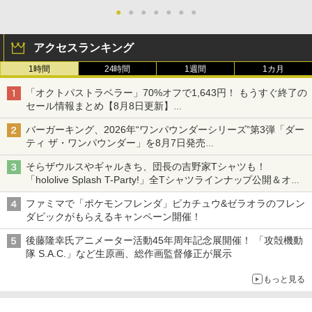
●
●
●
●
●
●
●
アクセスランキング
1時間
24時間
1週間
1カ月
「オクトパストラベラー」70%オフで1,643円！ もうすぐ終了の
セール情報まとめ【8月8日更新】
ニンテンドーeショップでは「大神 絶景版」が67%オフで990円
バーガーキング、2026年“ワンパウンダーシリーズ”第3弾「ダー
ティ ザ・ワンパウンダー」を8月7日発売
「特製ガーリックマヨソース」を使用した超大型チーズバーガー
そらザウルスやギャルきち、団長の吉野家Tシャツも！
「hololive Splash T-Party!」全Tシャツラインナップ公開＆オン
ライン販売開始
ファミマで「ポケモンフレンダ」ピカチュウ&ゼラオラのフレン
ダピックがもらえるキャンペーン開催！
後藤隆幸氏アニメーター活動45年周年記念展開催！ 「攻殻機動
隊 S.A.C.」など生原画、総作画監督修正が展示
もっと見る