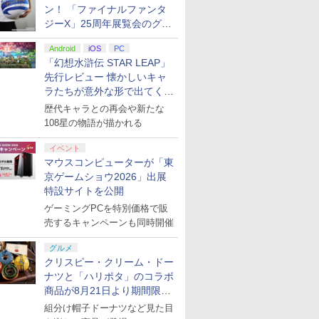
ン！ 「ファイナルファンタ
ジーX」25周年展覧会のグッ
ズ情報が公開
Android
iOS
PC
「幻想水滸伝 STAR LEAP」
先行レビュー 懐かしいキャ
ラたちが意外な形で出てくる
シリーズ完全新作！
歴代キャラとの再会や新たな
108星の物語が描かれる
イベント
マウスコンピューターが「東
京ゲームショウ2026」出展
特設サイトを公開
ゲーミングPCを特別価格で販
売するキャンペーンも同時開催
グルメ
クリスピー・クリーム・ドー
ナツと「ハリポタ」のコラボ
商品が8月21日より期間限定
で発売
組分け帽子ドーナツなど見た目