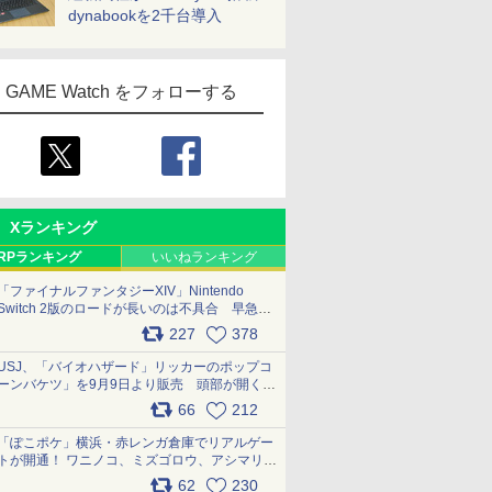
dynabookを2千台導入
GAME Watch をフォローする
Xランキング
RPランキング
いいねランキング
「ファイナルファンタジーXIV」Nintendo
Switch 2版のロードが長いのは不具合 早急に
アップデートできるよう対応中
227
378
pic.x.com/s9S3nRCAGa
USJ、「バイオハザード」リッカーのポップコ
ーンバケツ」を9月9日より販売 頭部が開く仕
組み。味は恐怖を堪のう「味噌フレーバー」
66
212
pic.x.com/81MuXGahVM
「ぽこポケ」横浜・赤レンガ倉庫でリアルゲー
トが開通！ ワニノコ、ミズゴロウ、アシマリ登
場シーンをレポート pic.x.com/LDgEByVl6D
62
230