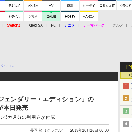
Switch2
Xbox SX
PC
アニメ
テーマパーク
グルメ
 Vita
3DS
アーケード
VR
アクション
1
レジェンダリー・エディション」の
版が本日発売
e個人プラン3カ月分の利用券が付属
長岡 頼（クラフル）
2019年10月16日 00:00