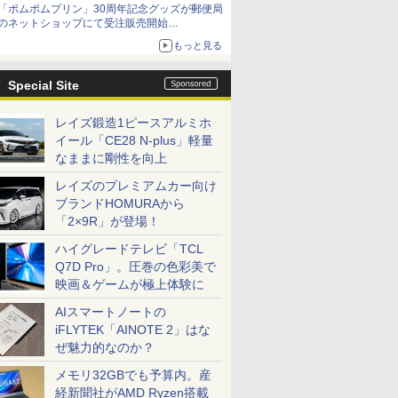
「ポムポムプリン」30周年記念グッズが郵便局
「特製ガーリックマヨソース」を使用した超大
のネットショップにて受注販売開始
型チーズバーガー
「おもちもちもちクッション」など今年だけの
もっと見る
限定商品が登場
Special Site
レイズ鍛造1ピースアルミホ
イール「CE28 N-plus」軽量
なままに剛性を向上
レイズのプレミアムカー向け
ブランドHOMURAから
「2×9R」が登場！
ハイグレードテレビ「TCL
Q7D Pro」。圧巻の色彩美で
映画＆ゲームが極上体験に
AIスマートノートの
iFLYTEK「AINOTE 2」はな
ぜ魅力的なのか？
メモリ32GBでも予算内。産
経新聞社がAMD Ryzen搭載