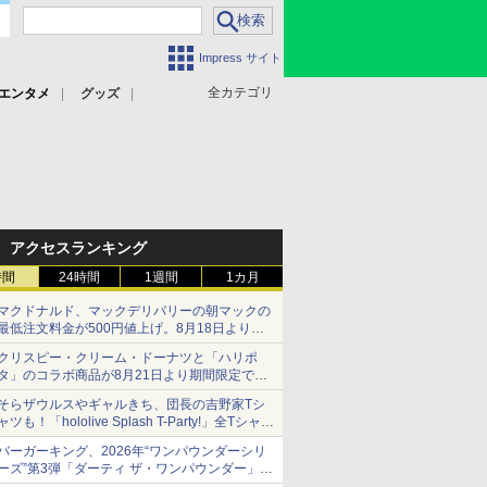
Impress サイト
全カテゴリ
エンタメ
グッズ
アクセスランキング
時間
24時間
1週間
1カ月
マクドナルド、マックデリバリーの朝マックの
最低注文料金が500円値上げ。8月18日より
1,500円から受付
クリスピー・クリーム・ドーナツと「ハリポ
タ」のコラボ商品が8月21日より期間限定で発
売
そらザウルスやギャルきち、団長の吉野家Tシ
組分け帽子ドーナツなど見た目も楽しい商品が
ャツも！「hololive Splash T-Party!」全Tシャツ
登場
ラインナップ公開＆オンライン販売開始
バーガーキング、2026年“ワンパウンダーシリ
ーズ”第3弾「ダーティ ザ・ワンパウンダー」を
8月7日発売