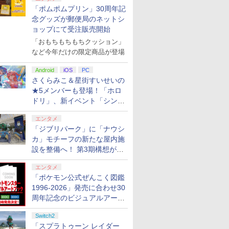
「ポムポムプリン」30周年記
念グッズが郵便局のネットシ
ョップにて受注販売開始
「おもちもちもちクッション」
など今年だけの限定商品が登場
Android
iOS
PC
さくらみこ＆星街すいせいの
★5メンバーも登場！「ホロ
ドリ」、新イベント「シンク
ロする夏のスパークル」がス
エンタメ
タート
「ジブリパーク」に「ナウシ
カ」モチーフの新たな屋内施
設を整備へ！ 第3期構想が公
開
エンタメ
「ポケモン公式ぜんこく図鑑
1996-2026」発売に合わせ30
周年記念のビジュアルアート
ブック3冊同時発売が決定
Switch2
「スプラトゥーン レイダー