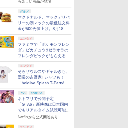
も楽しい商品が登場
グルメ
マクドナルド、マックデリバ
リーの朝マックの最低注文料
金が500円値上げ。8月18日
より1,500円から受付
エンタメ
ファミマで「ポケモンフレン
ダ」ピカチュウ&ゼラオラの
フレンダピックがもらえるキ
ャンペーン開催！
エンタメ
そらザウルスやギャルきち、
団長の吉野家Tシャツも！
「hololive Splash T-Party!」
全Tシャツラインナップ公開
PS5
Xbox SX
＆オンライン販売開始
ネトフリで公開予定
「GTA6」新映像は日本国内
でもリアルタイム試聴可能。
しかも日本語字幕付き
Netflixから公式回答あり
エンタメ