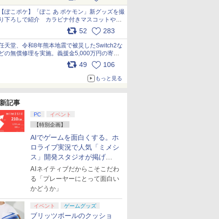
【ぽこポケ】「ぽこ あ ポケモン」新グッズを撮
り下ろしで紹介 カラビナ付きマスコットやス
クエアポーチが仲間入り
52
283
pic.x.com/XmVAgBxaW5
任天堂、令和8年熊本地震で被災したSwitch2な
どの無償修理を実施。義援金5,000万円の寄付
も発表 pic.x.com/BAYsMfUfUC
49
106
もっと見る
新記事
PC
イベント
【特別企画】
AIでゲームを面白くする。ホ
ロライブ実況で人気「ミメシ
ス」開発スタジオが掲げ
る“AI活用の信念”とは？【講
AIネイティブだからこそこだわ
演レポート】
る「プレーヤーにとって面白い
かどうか」
イベント
ゲームグッズ
ブリッツボールのクッショ