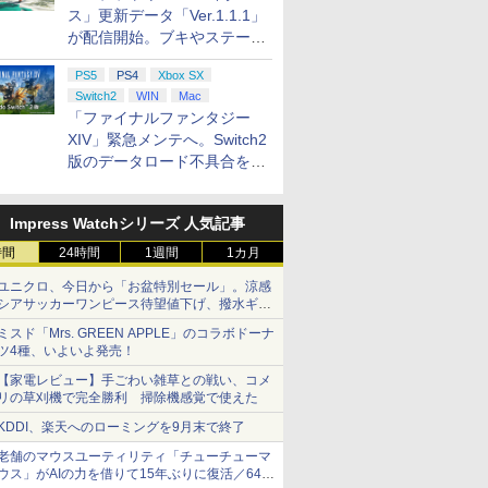
ス」更新データ「Ver.1.1.1」
が配信開始。ブキやステージ
に関する不具合を修正
PS5
PS4
Xbox SX
Switch2
WIN
Mac
「ファイナルファンタジー
XIV」緊急メンテへ。Switch2
版のデータロード不具合を最
適化
Impress Watchシリーズ 人気記事
時間
24時間
1週間
1カ月
ユニクロ、今日から「お盆特別セール」。涼感
シアサッカーワンピース待望値下げ、撥水ギア
ショーツは1990円に
ミスド「Mrs. GREEN APPLE」のコラボドーナ
ツ4種、いよいよ発売！
【家電レビュー】手ごわい雑草との戦い、コメ
リの草刈機で完全勝利 掃除機感覚で使えた
KDDI、楽天へのローミングを9月末で終了
老舗のマウスユーティリティ「チューチューマ
ウス」がAIの力を借りて15年ぶりに復活／64bit