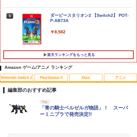
ダービースタリオン2 【Switch2】 POT-
5
P-AB73A
￥8,582
楽天ランキングをもっと見る
Amazon ゲーム/アニメ ランキング
Nintendo Switch 2
PlayStation 5
Xbox
アニメ
シティーズ：スカイライン リマスター
【中古】ポケパークWii ~ピカチュウの大
【中古】ギルティクラウン 2（完全生
1
1
1
ジャパン・スペシャル・エディション
冒険~ (特典無し)
産限定版）/Blu−ray Disc/ANZX-3803
編集部のおすすめ記事
￥5,591
￥350
￥630
スプラトゥーン レイダース|オンライン
PlayStation 5 デジタル・エディション
【純正品】Xbox ワイヤレス コントロー
劇場版「鬼滅の刃」無限城編 第一章 猗
Toy
1
1
1
1
コード版
日本語専用 Console Language: Japan
ラー + USB-C® ケーブル
窩座再来 通常版 [Blu-ray]
「青の騎士ベルゼルガ物語」！ スーパ
ese only (CFI-2200B01)
ーミニプラで発売決定!!
￥5,832
￥8,300
￥3,982
【中古】Wii Music
2
￥55,000
RIDE 6
★【中古】ズートピア Blu-ray [レンタル
2
2
落ち] [Blu-ray] [ブルーレイ]
￥355
￥5,901