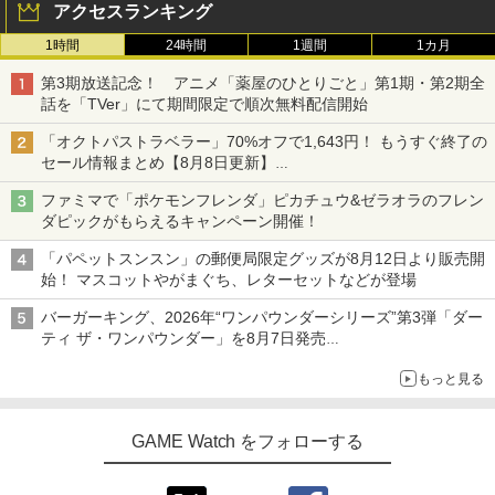
アクセスランキング
1時間
24時間
1週間
1カ月
第3期放送記念！ アニメ「薬屋のひとりごと」第1期・第2期全
話を「TVer」にて期間限定で順次無料配信開始
「オクトパストラベラー」70%オフで1,643円！ もうすぐ終了の
セール情報まとめ【8月8日更新】
ニンテンドーeショップでは「大神 絶景版」が67%オフで990円
ファミマで「ポケモンフレンダ」ピカチュウ&ゼラオラのフレン
ダピックがもらえるキャンペーン開催！
「パペットスンスン」の郵便局限定グッズが8月12日より販売開
始！ マスコットやがまぐち、レターセットなどが登場
バーガーキング、2026年“ワンパウンダーシリーズ”第3弾「ダー
ティ ザ・ワンパウンダー」を8月7日発売
「特製ガーリックマヨソース」を使用した超大型チーズバーガー
もっと見る
GAME Watch をフォローする