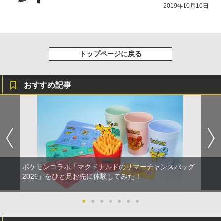
￥1,250
バイバー(仮)」（ゲーム内コンテンツ）)
トローラー(CFI-ZCT2J)
s X|S 対応の高精度 H パターン シフター
￥4,976
2019年10月10日
￥5,000
￥7,012
￥10,737
￥14,141
『映画 ラブライブ！蓮ノ空女学院スクー
5
ルアイドルクラブ Bloom Garden Part
y』Blu-ray（特装限定版）
トップページに戻る
￥8,589
おすすめ記事
ポケモンコラボ「マクドナルドのサマーチャンスバッグ
2026」をひと足お先に体験してみた！
●
●
●
●
●
●
●