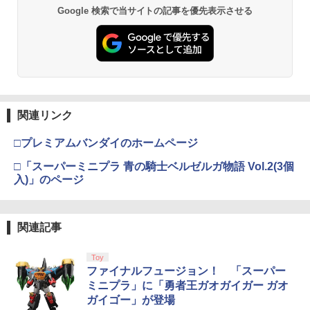
【純正品】Xbox ワイヤレス コントロー
￥1,695
2
Google 検索で当サイトの記事を優先表示させる
スプラトゥーン レイダース -Switch2
劇場版「鬼滅の刃」無限城編 第一章 猗
Beast of Reincarnation -PS5 【特典】
ラー (ロボット ホワイト)
2
2
2
窩座再来 通常版 [DVD]
プロダクトコード 封入
￥6,447
￥7,681
￥3,523
￥7,286
【中古】ポケットモンスター ムーン - 3
3
【特典】ファイナルファンタジー レゾナ
【送料無料】劇場版「鬼滅の刃」無限城
DS
3
3
ンス PS5版(【初回封入特典】魔導船＆
編 第一章 猗窩座再来(通常版)【Blu-ra
かけだし騎士の応援パック・かけだし騎
y】/アニメーション[Blu-ray]【返品種別
【純正品】Xbox ワイヤレス コントロー
￥750
3
士のスタートダッシュパック)
A】
ラー (カーボンブラック)
関連リンク
Nintendo Switch 2(日本語・国内専用)
【Amazon.co.jp限定】劇場版モノノ怪
【純正品】ディスクドライブ(CFI-ZDD1
3
3
3
第三章 蛇神 (Amazon.co.jp限定オリジ
J) PlayStation 5
￥6,526
￥4,400
￥8,020
ナル三方背収納ケース付きコレクション)
￥55,491
□プレミアムバンダイのホームページ
(オリジナル特典:オリジナル巾着＋メー
ゲームコントローラー用フック コントロ
4
￥11,849
カー特典:【坤と離】二振りの剣、十翼よ
ーラー フック コントローラースタンド 2
□「スーパーミニプラ 青の騎士ベルゼルガ物語 Vol.2(3個
り来たる！スタジオ描き下ろしイラスト
00-GAP011シリーズ 200-GAP011Aシリ
入)」のページ
【特典】MARVEL Tōkon: Fighting So
BD 劇場版「鬼滅の刃」無限城編 第一章
【純正品】Xbox 充電式バッテリー + US
4
4
4
ボード付) [Blu-ray]
ーズ 200-GAP012シリーズ対応 1/4イン
uls(【早期購入封入特典】ロビーのアイ
猗窩座再来 通常版 (Blu-ray Disc)[アニ
B-C ケーブル
チネジ取り付け
テムセット)
プレックス]《発売済・在庫品》
【純正品】DualSense ワイヤレスコン
ニンテンドープリペイド番号 9000円|オ
4
4
￥10,780
トローラー ミッドナイト ブラック(CFI-
ンラインコード版
￥2,618
￥780
関連記事
ZCT2J01)
￥6,782
￥4,450
￥9,000
￥10,737
Toy
劇場版「鬼滅の刃」無限城編 第一章 猗
4
ファイナルフュージョン！ 「スーパー
窩座再来 完全生産限定版 [Blu-ray]
【中古】3DOソフト sampler CD Panas
5
【特典】トゥームレイダー：レガシー・
羅小黒戦記2 ぼくらが望む未来(通常版)
【国内正規品】Thrustmaster スラスト
5
5
5
ミニプラ」に「勇者王ガオガイガー ガオ
onic REAL
オブ・アトランティス(【早期購入同梱特
【Blu-ray】 [ 花澤香菜 ]
マスター TH8S シフター - PC、PS4、P
ニンテンドープリペイド番号 5000円|オ
5
￥8,698
ガイゴー」が登場
典】コスチューム「ララ・クロフト・サ
【純正品】DualSense ワイヤレスコン
S5、PS5 Pro、Xbox One、Xbox Serie
ンラインコード版
5