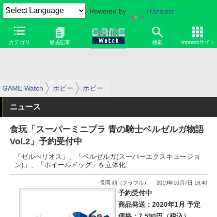
Powered by
Translate
カテゴリ
過去記事
検索
Impressサイト
GAME Watch
ホビー
ホビー
ニュース
食玩「スーパーミニプラ 青の騎士ベルゼルガ物語
Vol.2」予約受付中
「ゼルべリオス」、「ベルゼルガ(スーパーエクスキュージョ
ン)」、「ホイールドッグ」を立体化
長岡 頼（クラフル）
2019年10月7日 16:40
予約受付中
商品発送：2020年1月 予定
価格：7,590円（税込）