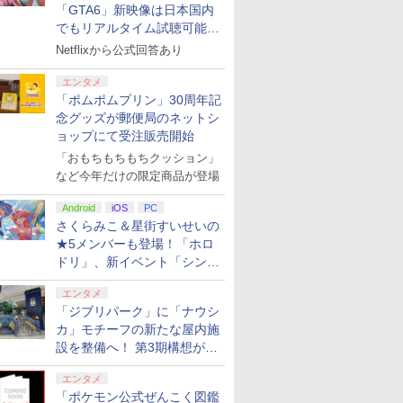
「GTA6」新映像は日本国内
でもリアルタイム試聴可能。
しかも日本語字幕付き
Netflixから公式回答あり
エンタメ
「ポムポムプリン」30周年記
念グッズが郵便局のネットシ
ョップにて受注販売開始
「おもちもちもちクッション」
など今年だけの限定商品が登場
Android
iOS
PC
さくらみこ＆星街すいせいの
★5メンバーも登場！「ホロ
ドリ」、新イベント「シンク
ロする夏のスパークル」がス
エンタメ
タート
「ジブリパーク」に「ナウシ
カ」モチーフの新たな屋内施
設を整備へ！ 第3期構想が公
開
エンタメ
「ポケモン公式ぜんこく図鑑