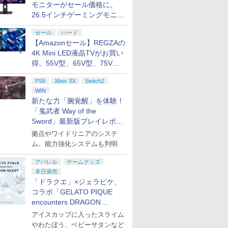
モニターがセール価格に。
26.5インチゲーミングモニタ
ー「ROG Strix OLED
セール
ハード
XG27ACDMS」限定モデルも
【Amazonセール】REGZAの
お買い得
4K Mini LED液晶TVがお買い
得。55V型、65V型、75V型
の2026年モデルがラインナ
PS5
Xbox SX
Switch2
ップ
WIN
新たな力「腕覚醒」を体験！
「鬼武者 Way of the
Sword」最新版プレイレポー
ト
拠点やワイドリニアのシステ
ム、能力強化システムも判明
アパレル
ゲームグッズ
本日発売
「ドラクエ」×ジェラピケ、
コラボ「GELATO PIQUE
encounters DRAGON
QUEST」第2弾が本日発売
アイスカップに入ったスライム
やわたぼう、ベビーサタンなど