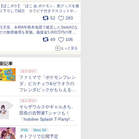
【ぽこポケ】「ぽこ あ ポケモン」新グッズを撮
り下ろしで紹介 カラビナ付きマスコットやス
クエアポーチが仲間入り
52
283
pic.x.com/XmVAgBxaW5
任天堂、令和8年熊本地震で被災したSwitch2な
どの無償修理を実施。義援金5,000万円の寄付
も発表 pic.x.com/BAYsMfUfUC
49
106
もっと見る
新記事
エンタメ
ファミマで「ポケモンフレン
ダ」ピカチュウ&ゼラオラの
フレンダピックがもらえるキ
ャンペーン開催！
エンタメ
そらザウルスやギャルきち、
団長の吉野家Tシャツも！
「hololive Splash T-Party!」
全Tシャツラインナップ公開
PS5
Xbox SX
＆オンライン販売開始
ネトフリで公開予定