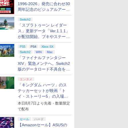
1996-2026」発売に合わせ30
周年記念のビジュアルアート
ブック3冊同時発売が決定
Switch2
「スプラトゥーン レイダー
ス」更新データ「Ver.1.1.1」
が配信開始。ブキやステージ
に関する不具合を修正
PS5
PS4
Xbox SX
Switch2
WIN
Mac
「ファイナルファンタジー
XIV」緊急メンテへ。Switch2
版のデータロード不具合を最
適化
エンタメ
「キングダム ハーツ」のス
テッカーセットが映画「ト
イ・ストーリー5」の入場特
典として配布決定！
本日8月7日より先着・数量限定
で配布
セール
ハード
【Amazonセール】ASUSの