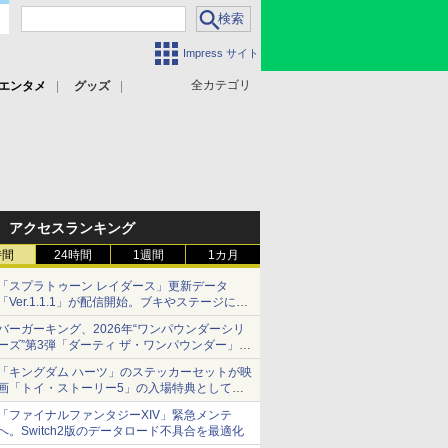
Impress サイト
全カテゴリ
エンタメ
グッズ
アクセスランキング
時間
24時間
1週間
1カ月
「スプラトゥーン レイダース」更新データ
「Ver.1.1.1」が配信開始。ブキやステージに関
する不具合を修正
バーガーキング、2026年“ワンパウンダーシリ
ーズ”第3弾「ダーティ ザ・ワンパウンダー」を
8月7日発売
「キングダム ハーツ」のステッカーセットが映
「特製ガーリックマヨソース」を使用した超大
画「トイ・ストーリー5」の入場特典として配
型チーズバーガー
布決定！
「ファイナルファンタジーXIV」緊急メンテ
本日8月7日より先着・数量限定で配布
へ。Switch2版のデータロード不具合を最適化