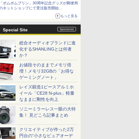
「ポムポムプリン」30周年記念グッズが郵便局
のネットショップにて受注販売開始
「おもちもちもちクッション」など今年だけの
もっと見る
限定商品が登場
Special Site
総合オーディオブランドに進
化するSHANLINGとは何者
か？
お値段そのままでメモリ倍
増！メモリ32GBの「お得な
ゲーミングノート」
レイズ鍛造1ピースアルミホ
イール「CE28 N-plus」軽量
なままに剛性を向上
ソニーミラーレス一眼の大特
集！ 見どころ記事まとめ
クリエイティブが作った2万
円台の“小さなピュアオーデ