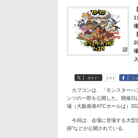
1
場
2
ポスト
リスト
シ
カプコンは、「モンスターハンタ
ンツの一部を公開した。開催日は
場（大阪南港ATCホールは）202
今回は、会場に登場する大型造
跡”などが公開されている。