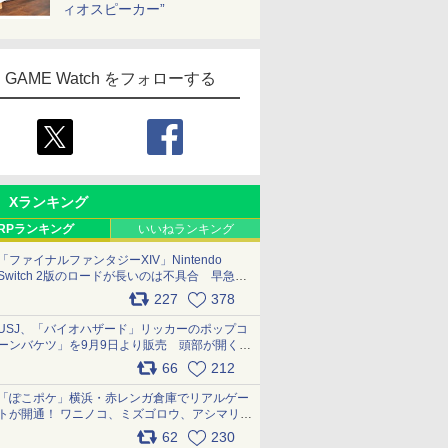
ィオスピーカー”
GAME Watch をフォローする
Xランキング
RPランキング
いいねランキング
「ファイナルファンタジーXIV」Nintendo
Switch 2版のロードが長いのは不具合 早急に
アップデートできるよう対応中
227
378
pic.x.com/s9S3nRCAGa
USJ、「バイオハザード」リッカーのポップコ
ーンバケツ」を9月9日より販売 頭部が開く仕
組み。味は恐怖を堪のう「味噌フレーバー」
66
212
pic.x.com/81MuXGahVM
「ぽこポケ」横浜・赤レンガ倉庫でリアルゲー
トが開通！ ワニノコ、ミズゴロウ、アシマリ登
場シーンをレポート pic.x.com/LDgEByVl6D
62
230