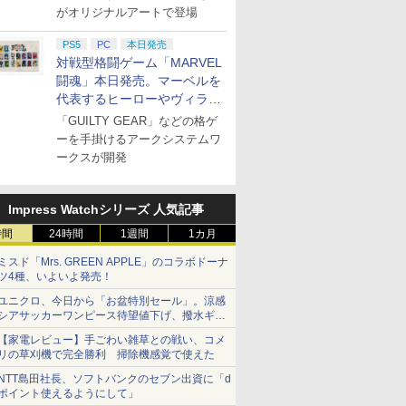
がオリジナルアートで登場
PS5
PC
本日発売
対戦型格闘ゲーム「MARVEL
闘魂」本日発売。マーベルを
代表するヒーローやヴィラン
たちが登場
「GUILTY GEAR」などの格ゲ
ーを手掛けるアークシステムワ
ークスが開発
Impress Watchシリーズ 人気記事
時間
24時間
1週間
1カ月
ミスド「Mrs. GREEN APPLE」のコラボドーナ
ツ4種、いよいよ発売！
ユニクロ、今日から「お盆特別セール」。涼感
シアサッカーワンピース待望値下げ、撥水ギア
ショーツは1990円に
【家電レビュー】手ごわい雑草との戦い、コメ
リの草刈機で完全勝利 掃除機感覚で使えた
NTT島田社長、ソフトバンクのセブン出資に「d
ポイント使えるようにして」